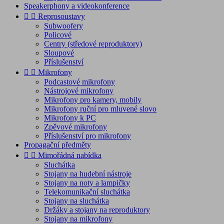
Speakerphony a videokonference


Reprosoustavy
Subwoofery
Policové
Centry (středové reproduktory)
Sloupové
Příslušenství


Mikrofony
Podcastové mikrofony
Nástrojové mikrofony
Mikrofony pro kamery, mobily
Mikrofony ruční pro mluvené slovo
Mikrofony k PC
Zpěvové mikrofony
Příslušenství pro mikrofony
Propagační předměty


Mimořádná nabídka
Sluchátka
Stojany na hudební nástroje
Stojany na noty a lampičky
Telekomunikační sluchátka
Stojany na sluchátka
Držáky a stojany na reproduktory
Stojany na mikrofony