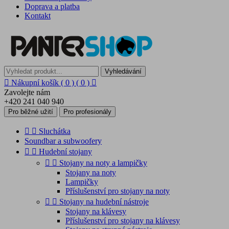
Doprava a platba
Kontakt
Vyhledávání

Nákupní košík
( 0 )
( 0 )

Zavolejte nám
+420 241 040 940
Pro běžné užití
Pro profesionály


Sluchátka
Soundbar a subwoofery


Hudební stojany


Stojany na noty a lampičky
Stojany na noty
Lampičky
Příslušenství pro stojany na noty


Stojany na hudební nástroje
Stojany na klávesy
Příslušenství pro stojany na klávesy