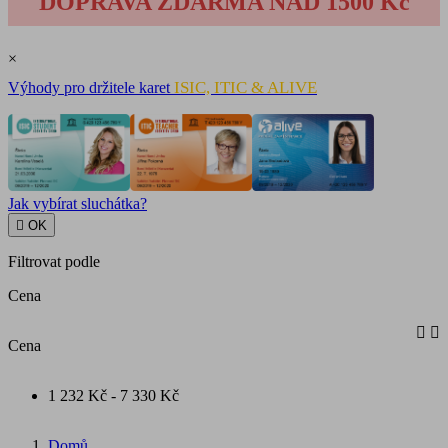
DOPRAVA ZDARMA NAD 1500 Kč
×
ISIC, ITIC & ALIVE
Výhody pro držitele karet
Jak vybírat sluchátka?

OK
Filtrovat podle
Cena


Cena
1 232 Kč - 7 330 Kč
Domů