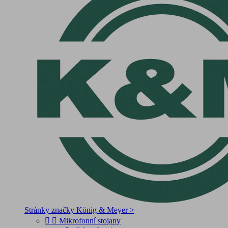
Stránky značky König & Meyer >


Mikrofonní stojany