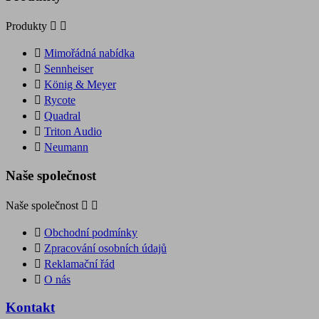
Produkty



Mimořádná nabídka

Sennheiser

König & Meyer

Rycote

Quadral

Triton Audio

Neumann
Naše společnost
Naše společnost



Obchodní podmínky

Zpracování osobních údajů

Reklamační řád

O nás
Kontakt