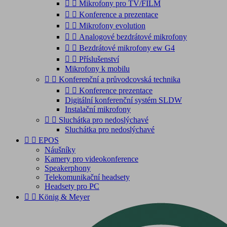


Mikrofony pro TV/FILM


Konference a prezentace


Mikrofony evolution


Analogové bezdrátové mikrofony


Bezdrátové mikrofony ew G4


Příslušenství
Mikrofony k mobilu


Konferenční a průvodcovská technika


Konference prezentace
Digitální konferenční systém SLDW
Instalační mikrofony


Sluchátka pro nedoslýchavé
Sluchátka pro nedoslýchavé


EPOS
Náušníky
Kamery pro videokonference
Speakerphony
Telekomunikační headsety
Headsety pro PC


König & Meyer