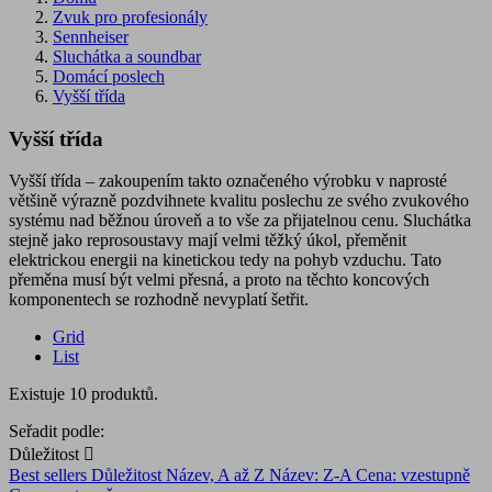
Zvuk pro profesionály
Sennheiser
Sluchátka a soundbar
Domácí poslech
Vyšší třída
Vyšší třída
Vyšší třída – zakoupením takto označeného výrobku v naprosté
většině výrazně pozdvihnete kvalitu poslechu ze svého zvukového
systému nad běžnou úroveň a to vše za přijatelnou cenu. Sluchátka
stejně jako reprosoustavy mají velmi těžký úkol, přeměnit
elektrickou energii na kinetickou tedy na pohyb vzduchu. Tato
přeměna musí být velmi přesná, a proto na těchto koncových
komponentech se rozhodně nevyplatí šetřit.
Grid
List
Existuje 10 produktů.
Seřadit podle:
Důležitost

Best sellers
Důležitost
Název, A až Z
Název: Z-A
Cena: vzestupně