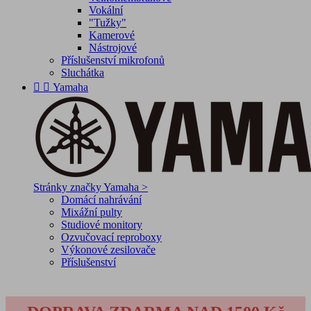
Vokální
"Tužky"
Kamerové
Nástrojové
Příslušenství mikrofonů
Sluchátka


Yamaha
Stránky značky Yamaha >
Domácí nahrávání
Mixážní pulty
Studiové monitory
Ozvučovací reproboxy
Výkonové zesilovače
Příslušenství