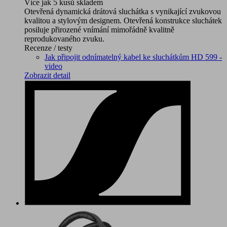
Více jak 5 kusů skladem
Otevřená dynamická drátová sluchátka s vynikající zvukovou
kvalitou a stylovým designem. Otevřená konstrukce sluchátek
posiluje přirozené vnímání mimořádně kvalitně
reprodukovaného zvuku.
Recenze / testy
Jak připojit odnímatelný kabel ke sluchátkům HD 599 -
video
Zobrazit detail