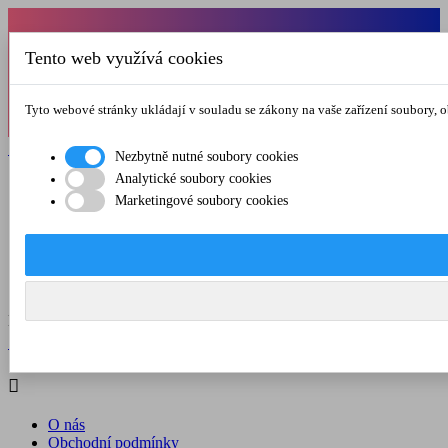
Od 1.7.-31.8.2026 budeme mít v pátek
Tento web využívá cookies
zkrácenou provozní dobu do 12.00 hod. Přejeme
vám pěkné léto!
Tyto webové stránky ukládají v souladu se zákony na vaše zařízení soubory, 

Registrovat

Přihlásit se
Nezbytně nutné soubory cookies
Analytické soubory cookies

Marketingové soubory cookies
O nás
Obchodní podmínky
Doprava a platba
Kontakt
Menu



Registrovat

Přihlásit se

O nás
Obchodní podmínky