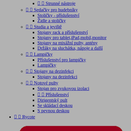


Strunné nástroje


Sedačky pro hudebníky
Stoličky - příslušenství
Židle a stoličky


Studia a jeviště
Stojany rack a příslušenství
Stojany pro tablet,iPad,mobil,monitor
Stojany na mixážní pulty, antény
Držáky na sluchátka, nápoje a další


Lampičky
Příslušenství pro lampičky
Lampičky


Stojany na dezinfekci
Stojany na dezinfekci


Notové pulty
Stojan pro zvukovou izolaci


Příslušenství
Dirigentský pult
Se skládací deskou
S pevnou deskou


Rycote