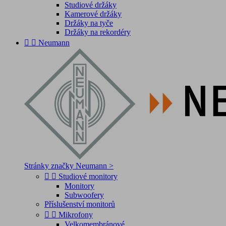
Studiové držáky
Kamerové držáky
Držáky na tyče
Držáky na rekordéry


Neumann
Stránky značky Neumann >


Studiové monitory
Monitory
Subwoofery
Příslušenství monitorů


Mikrofony
Velkomembránové