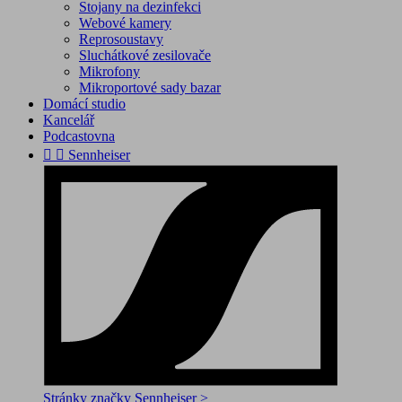
Stojany na dezinfekci
Webové kamery
Reprosoustavy
Sluchátkové zesilovače
Mikrofony
Mikroportové sady bazar
Domácí studio
Kancelář
Podcastovna


Sennheiser
Stránky značky Sennheiser >