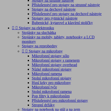
Stojany na strunné nástroje
Příslušenství pro stojany na strunné nástroje
Stojany na dechové nástroje
Příslušenství pro stojany na dechové nástroje
Stojany pro rytmické nástroje
Bubenické, kytarové a klavírní stoličky


Stojany na elektroniku
Stojánky na sluchátka
Stojánky na mobily, tablety, notebooky a LCD
monitory
Stojany na reprobedny


Stojany na mikrofony
Mikrofonní stojany sólo
Mikrofonní stojany s ramenem
Mikrofonní stojany overhead
Nízké mikrofonní stojany
Mikrofonní ramena
Stolní mikrofonní stojany
Husí krky pro mikrofony
Mikrofonní tyče
Stolní mikrofonní ramena
Pop filtry k mikrofonům
Příslušenství pro mikrofonní stojany
Stropní držáky
Stojany na notebook na stůl a na zem