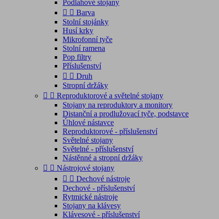
Podlahové stojany


Barva
Stolní stojánky
Husí krky
Mikrofonní tyče
Stolní ramena
Pop filtry
Příslušenství


Druh
Stropní držáky


Reproduktorové a světelné stojany
Stojany na reproduktory a monitory
Distanční a prodlužovací tyče, podstavce
Úhlové nástavce
Reproduktorové - příslušenství
Světelné stojany
Světelné - příslušenství
Nástěnné a stropní držáky


Nástrojové stojany


Dechové nástroje
Dechové - příslušenství
Rytmické nástroje
Stojany na klávesy
Klávesové - příslušenství