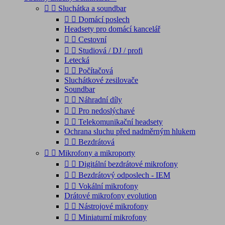


Sluchátka a soundbar


Domácí poslech
Headsety pro domácí kancelář


Cestovní


Studiová / DJ / profi
Letecká


Počítačová
Sluchátkové zesilovače
Soundbar


Náhradní díly


Pro nedoslýchavé


Telekomunikační headsety
Ochrana sluchu před nadměrným hlukem


Bezdrátová


Mikrofony a mikroporty


Digitální bezdrátové mikrofony


Bezdrátový odposlech - IEM


Vokální mikrofony
Drátové mikrofony evolution


Nástrojové mikrofony


Miniaturní mikrofony