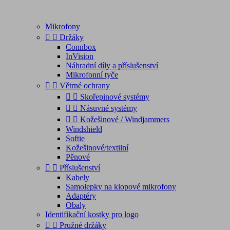
Mikrofony


Držáky
Connbox
InVision
Náhradní díly a příslušenství
Mikrofonní tyče


Větrné ochrany


Skořepinové systémy


Násuvné systémy


Kožešinové / Windjammers
Windshield
Softie
Kožešinové/textilní
Pěnové


Příslušenství
Kabely
Samolepky na klopové mikrofony
Adaptéry
Obaly
Identifikační kostky pro logo


Pružné držáky