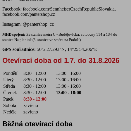
Facebook: facebook.com/SennheiserCzechRepublicSlovakia,
facebook.com/pantershop.cz
Instagram: @pantershop_cz
MHD spojení
:
Ze stanice metra C - Budějovická, autobusy 114 a 134
do
stanice Na planině (3. stanice ve směru na Podolí).
GPS souřadnice
:
50°2'27.293"N, 14°25'54.206"E
Otevírací doba od 1.7. do 31.8.2026
Pondělí
8:30 - 12:00
13:00 - 16:00
Úterý
8:30 - 12:00
13:00 - 16:00
Středa
8:30 - 12:00
13:00 - 16:00
Čtvrtek
8:30 - 12:00
13:00 - 18:00
Pátek
8:30 - 12:00
Sobota
zavřeno
Neděle
zavřeno
Běžná otevírací doba