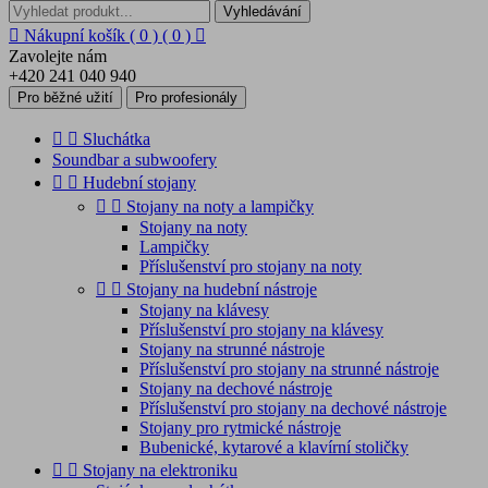
Vyhledávání

Nákupní košík
( 0 )
( 0 )

Zavolejte nám
+420 241 040 940
Pro běžné užití
Pro profesionály


Sluchátka
Soundbar a subwoofery


Hudební stojany


Stojany na noty a lampičky
Stojany na noty
Lampičky
Příslušenství pro stojany na noty


Stojany na hudební nástroje
Stojany na klávesy
Příslušenství pro stojany na klávesy
Stojany na strunné nástroje
Příslušenství pro stojany na strunné nástroje
Stojany na dechové nástroje
Příslušenství pro stojany na dechové nástroje
Stojany pro rytmické nástroje
Bubenické, kytarové a klavírní stoličky


Stojany na elektroniku