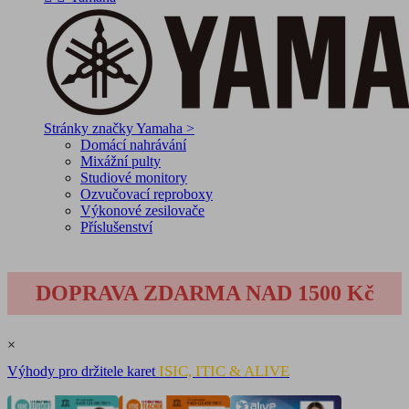
Stránky značky Yamaha >
Domácí nahrávání
Mixážní pulty
Studiové monitory
Ozvučovací reproboxy
Výkonové zesilovače
Příslušenství
DOPRAVA ZDARMA NAD 1500 Kč
×
ISIC, ITIC & ALIVE
Výhody pro držitele karet