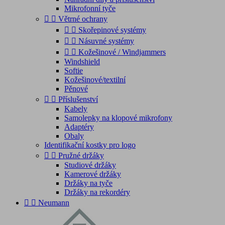
Mikrofonní tyče


Větrné ochrany


Skořepinové systémy


Násuvné systémy


Kožešinové / Windjammers
Windshield
Softie
Kožešinové/textilní
Pěnové


Příslušenství
Kabely
Samolepky na klopové mikrofony
Adaptéry
Obaly
Identifikační kostky pro logo


Pružné držáky
Studiové držáky
Kamerové držáky
Držáky na tyče
Držáky na rekordéry


Neumann