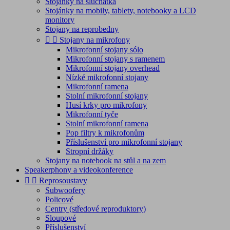
Stojánky na sluchátka
Stojánky na mobily, tablety, notebooky a LCD
monitory
Stojany na reprobedny


Stojany na mikrofony
Mikrofonní stojany sólo
Mikrofonní stojany s ramenem
Mikrofonní stojany overhead
Nízké mikrofonní stojany
Mikrofonní ramena
Stolní mikrofonní stojany
Husí krky pro mikrofony
Mikrofonní tyče
Stolní mikrofonní ramena
Pop filtry k mikrofonům
Příslušenství pro mikrofonní stojany
Stropní držáky
Stojany na notebook na stůl a na zem
Speakerphony a videokonference


Reprosoustavy
Subwoofery
Policové
Centry (středové reproduktory)
Sloupové
Příslušenství