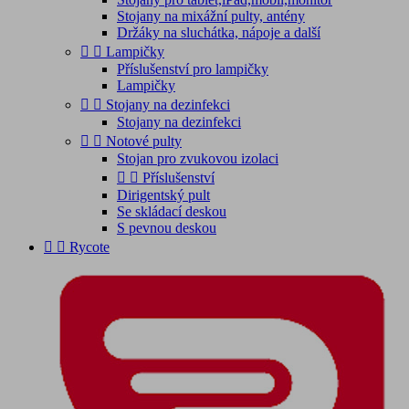
Stojany na mixážní pulty, antény
Držáky na sluchátka, nápoje a další


Lampičky
Příslušenství pro lampičky
Lampičky


Stojany na dezinfekci
Stojany na dezinfekci


Notové pulty
Stojan pro zvukovou izolaci


Příslušenství
Dirigentský pult
Se skládací deskou
S pevnou deskou


Rycote