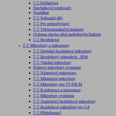


Počítačová
Sluchátkové zesilovače
Soundbar


Náhradní díly


Pro nedoslýchavé


Telekomunikační headsety
Ochrana sluchu před nadměrným hlukem


Bezdrátová


Mikrofony a mikroporty


Digitální bezdrátové mikrofony


Bezdrátový odposlech - IEM


Vokální mikrofony
Drátové mikrofony evolution


Nástrojové mikrofony


Miniaturní mikrofony


Mikrofony pro TV/FILM


Konference a prezentace


Mikrofony evolution


Analogové bezdrátové mikrofony


Bezdrátové mikrofony ew G4


Příslušenství