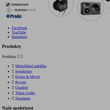
Facebook
YouTube
Instagram
Produkty
Produkty



Mimořádná nabídka

Sennheiser

König & Meyer

Rycote

Quadral

Triton Audio

Neumann
Naše společnost