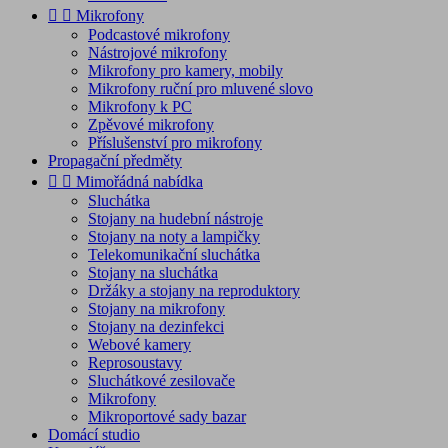


Mikrofony
Podcastové mikrofony
Nástrojové mikrofony
Mikrofony pro kamery, mobily
Mikrofony ruční pro mluvené slovo
Mikrofony k PC
Zpěvové mikrofony
Příslušenství pro mikrofony
Propagační předměty


Mimořádná nabídka
Sluchátka
Stojany na hudební nástroje
Stojany na noty a lampičky
Telekomunikační sluchátka
Stojany na sluchátka
Držáky a stojany na reproduktory
Stojany na mikrofony
Stojany na dezinfekci
Webové kamery
Reprosoustavy
Sluchátkové zesilovače
Mikrofony
Mikroportové sady bazar
Domácí studio