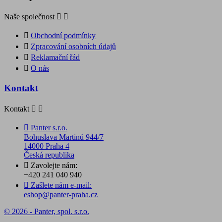
Naše společnost



Obchodní podmínky

Zpracování osobních údajů

Reklamační řád

O nás
Kontakt
Kontakt



Panter s.r.o.
Bohuslava Martinů 944/7
14000 Praha 4
Česká republika

Zavolejte nám:
+420 241 040 940

Zašlete nám e-mail:
eshop@panter-praha.cz
© 2026 - Panter, spol. s.r.o.