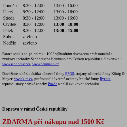
Pondělí
8:30 - 12:00
13:00 - 16:00
Úterý
8:30 - 12:00
13:00 - 16:00
Středa
8:30 - 12:00
13:00 - 16:00
Čtvrtek
8:30 - 12:00
13:00 - 18:00
Pátek
8:30 - 12:00
13:00 - 15:00
Sobota
zavřeno
Neděle
zavřeno
Panter, spol. s r.o. je od roku 1992 výhradním dovozcem profesionální a
zvukové techniky Sennheiser a Neumann pro Českou republiku a Slovensko:
www.sennheiser.cz
,
www.neumann.cz
Dovážíme také sluchátka německé firmy
EPOS
, stojany německé firmy Kőnig &
Meyer:
www.k-m.cz
, profesionální větrné ochrany britské firmy
Rycote
,
reprosoustavy britské značky
ProAc
a další zvukovou techniku.
Doprava v rámci České republiky
ZDARMA při nákupu nad 1500 Kč