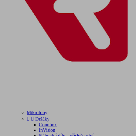
Mikrofony


Držáky
Connbox
InVision
Náhradní díly a příslušenství