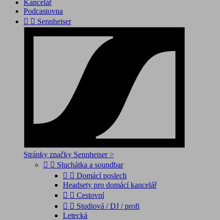
Kancelář
Podcastovna


Sennheiser
Stránky značky Sennheiser >


Sluchátka a soundbar


Domácí poslech
Headsety pro domácí kancelář


Cestovní


Studiová / DJ / profi
Letecká