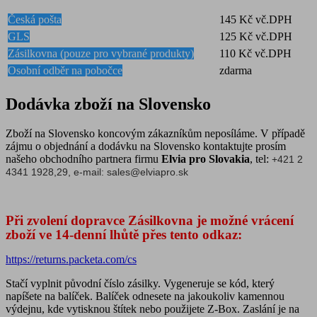
Česká pošta
145 Kč vč.DPH
GLS
125 Kč vč.DPH
Zásilkovna (pouze pro vybrané produkty)
110 Kč vč.D
Osobní odběr na pobočce
zdarma
Dodávka zboží na Slovensko
Zboží na Slovensko koncovým zákazníkům neposíláme. V případě
zájmu o objednání a dodávku na Slovensko kontaktujte prosím
našeho obchodního partnera firmu
Elvia pro Slovakia
, tel:
+421 2
4341 1928,29, e-mail:
sales@elviapro.sk
Při zvolení dopravce Zásilkovna je možné vrácení
zboží ve 14-denní lhůtě přes tento odkaz:
https://returns.packeta.com/cs
Stačí vyplnit původní číslo zásilky. Vygeneruje se kód, který
napíšete na balíček. Balíček odnesete na jakoukoliv kamennou
výdejnu, kde vytisknou štítek nebo použijete Z-Box. Zaslání je na