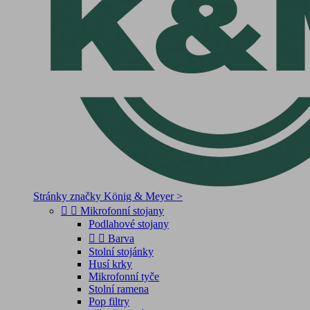
Stránky značky König & Meyer >


Mikrofonní stojany
Podlahové stojany


Barva
Stolní stojánky
Husí krky
Mikrofonní tyče
Stolní ramena
Pop filtry