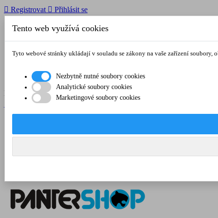

Registrovat

Přihlásit se
Tento web využívá cookies

O nás
Tyto webové stránky ukládají v souladu se zákony na vaše zařízení soubory, 
Obchodní podmínky
Doprava a platba
Kontakt
Nezbytně nutné soubory cookies
Analytické soubory cookies
Menu


Marketingové soubory cookies

Registrovat

Přihlásit se

O nás
Obchodní podmínky
Doprava a platba
Kontakt