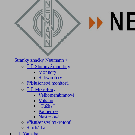
Stránky značky Neumann >


Studiové monitory
Monitory
Subwoofery
Příslušenství monitorů


Mikrofony
Velkomembránové
Vokální
"Tužky"
Kamerové
Nástrojové
Příslušenství mikrofonů
Sluchátka


Yamaha