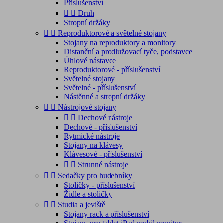
Příslušenství


Druh
Stropní držáky


Reproduktorové a světelné stojany
Stojany na reproduktory a monitory
Distanční a prodlužovací tyče, podstavce
Úhlové nástavce
Reproduktorové - příslušenství
Světelné stojany
Světelné - příslušenství
Nástěnné a stropní držáky


Nástrojové stojany


Dechové nástroje
Dechové - příslušenství
Rytmické nástroje
Stojany na klávesy
Klávesové - příslušenství


Strunné nástroje


Sedačky pro hudebníky
Stoličky - příslušenství
Židle a stoličky


Studia a jeviště
Stojany rack a příslušenství
Stojany pro tablet,iPad,mobil,monitor