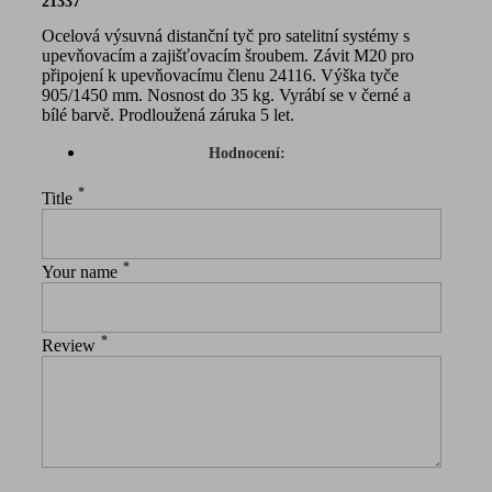
21337
Ocelová výsuvná distanční tyč pro satelitní systémy s
upevňovacím a zajišťovacím šroubem. Závit M20 pro
připojení k upevňovacímu členu 24116. Výška tyče
905/1450 mm. Nosnost do 35 kg. Vyrábí se v černé a
bílé barvě. Prodloužená záruka 5 let.
Hodnocení:
*
Title
*
Your name
*
Review