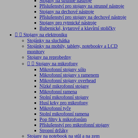
Stojany na strunné nástroje
Příslušenství pro stojany na strunné nástroje
Stojany na dechové nástroje
Příslušenství pro stojany na dechové nástroje
Stojany pro rytmické nástroje
Bubenické, kytarové a klavírní stoličky


Stojany na elektroniku
Stojánky na sluchátka
Stojánky na mobily, tablety, notebooky a LCD
monitory
Stojany na reprobedny


Stojany na mikrofony
Mikrofonní stojany sólo
Mikrofonní stojany s ramenem
Mikrofonní stojany overhead
Nízké mikrofonní stojany
Mikrofonní ramena
Stolní mikrofonní stojany
Husí krky pro mikrofony
Mikrofonní tyče
Stolní mikrofonní ramena
Pop filtry k mikrofonům
Příslušenství pro mikrofonní stojany
Stropní držáky
Stojany na notebook na stůl a na zem