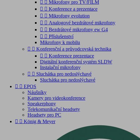


Mikrofony pro TV/FILM


Konference a prezentace


Mikrofony evolution


Analogové bezdrátové mikrofony


Bezdrátové mikrofony ew G4


Příslušenství
Mikrofony k mobilu


Konferenční a průvodcovská technika


Konference prezentace
Digitální konferenční systém SLDW
Instalační mikrofony


Sluchátka pro nedoslýchavé
Sluchátka pro nedoslýchavé


EPOS
Náušníky
Kamery pro videokonference
Speakerphony
Telekomunikační headsety
Headsety pro PC


König & Meyer