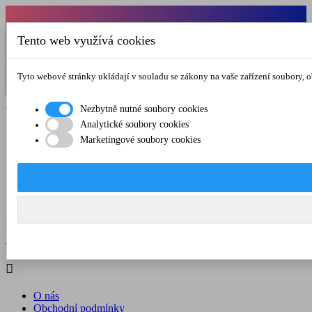
Od 1.7.-31.8.2026 budeme mít v pátek
Tento web využívá cookies
zkrácenou provozní dobu do 12.00 hod. Přejeme
vám pěkné léto!
Tyto webové stránky ukládají v souladu se zákony na vaše zařízení soubory, 

Registrovat

Přihlásit se
Nezbytně nutné soubory cookies
Analytické soubory cookies

Marketingové soubory cookies
O nás
Obchodní podmínky
Doprava a platba
Kontakt
Menu



Registrovat

Přihlásit se

O nás
Obchodní podmínky