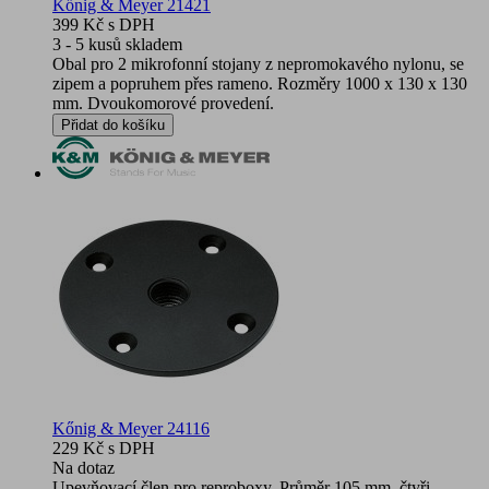
Kőnig & Meyer 21421
399 Kč
s DPH
3 - 5 kusů skladem
Obal pro 2 mikrofonní stojany z nepromokavého nylonu, se
zipem a popruhem přes rameno. Rozměry 1000 x 130 x 130
mm. Dvoukomorové provedení.
Přidat do košíku
Kőnig & Meyer 24116
229 Kč
s DPH
Na dotaz
Upevňovací člen pro reproboxy. Průměr 105 mm, čtyři