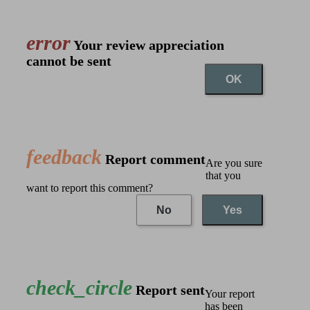
error
Your review appreciation
cannot be sent
OK
feedback
Report comment
Are you sure
that you
want to report this comment?
No
Yes
check_circle
Report sent
Your report
has been