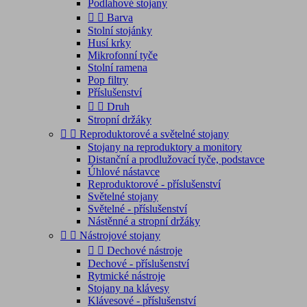
Podlahové stojany


Barva
Stolní stojánky
Husí krky
Mikrofonní tyče
Stolní ramena
Pop filtry
Příslušenství


Druh
Stropní držáky


Reproduktorové a světelné stojany
Stojany na reproduktory a monitory
Distanční a prodlužovací tyče, podstavce
Úhlové nástavce
Reproduktorové - příslušenství
Světelné stojany
Světelné - příslušenství
Nástěnné a stropní držáky


Nástrojové stojany


Dechové nástroje
Dechové - příslušenství
Rytmické nástroje
Stojany na klávesy
Klávesové - příslušenství