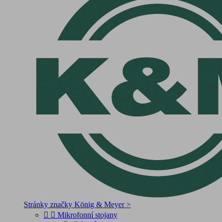
Stránky značky König & Meyer >


Mikrofonní stojany