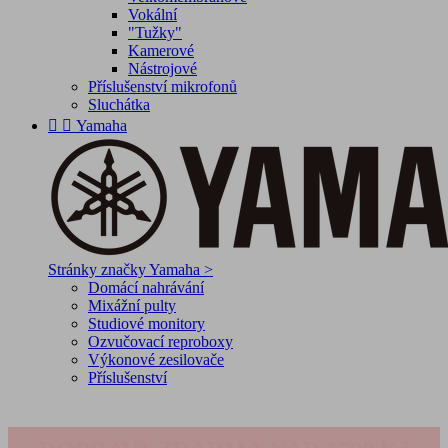
Vokální
"Tužky"
Kamerové
Nástrojové
Příslušenství mikrofonů
Sluchátka


Yamaha
Stránky značky Yamaha >
Domácí nahrávání
Mixážní pulty
Studiové monitory
Ozvučovací reproboxy
Výkonové zesilovače
Příslušenství