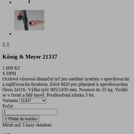


Kőnig & Meyer 21337
1 099 Kč
S DPH
Ocelová výsuvná distanční tyč pro satelitní systémy s upevňovacím
a zajišťovacím šroubem. Závit M20 pro připojení k upevňovacímu
členu 24116. Výška tyče 905/1450 mm. Nosnost do 35 kg. Vyrábí
se v černé a bílé barvě. Prodloužená záruka 5 let.
Varianta
Počet

Přidat do košíku
Méně než 3 kusy skladem