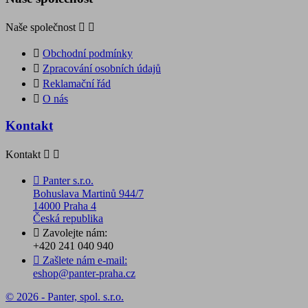
Naše společnost



Obchodní podmínky

Zpracování osobních údajů

Reklamační řád

O nás
Kontakt
Kontakt



Panter s.r.o.
Bohuslava Martinů 944/7
14000 Praha 4
Česká republika

Zavolejte nám:
+420 241 040 940

Zašlete nám e-mail:
eshop@panter-praha.cz
© 2026 - Panter, spol. s.r.o.