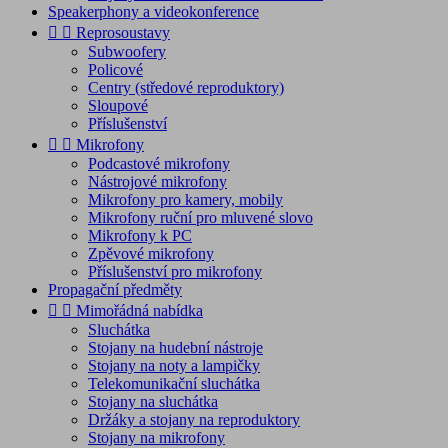
Speakerphony a videokonference


Reprosoustavy
Subwoofery
Policové
Centry (středové reproduktory)
Sloupové
Příslušenství


Mikrofony
Podcastové mikrofony
Nástrojové mikrofony
Mikrofony pro kamery, mobily
Mikrofony ruční pro mluvené slovo
Mikrofony k PC
Zpěvové mikrofony
Příslušenství pro mikrofony
Propagační předměty


Mimořádná nabídka
Sluchátka
Stojany na hudební nástroje
Stojany na noty a lampičky
Telekomunikační sluchátka
Stojany na sluchátka
Držáky a stojany na reproduktory
Stojany na mikrofony