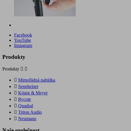
Facebook
YouTube
Instagram
Produkty
Produkty



Mimořádná nabídka

Sennheiser

König & Meyer

Rycote

Quadral

Triton Audio

Neumann
Naše společnost