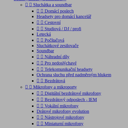


Sluchátka a soundbar


Domácí poslech
Headsety pro domácí kancelář


Cestovní


Studiová / DJ / profi
Letecká


Počítačová
Sluchátkové zesilovače
Soundbar


Náhradní díly


Pro nedoslýchavé


Telekomunikační headsety
Ochrana sluchu před nadměrným hlukem


Bezdrátová


Mikrofony a mikroporty


Digitální bezdrátové mikrofony


Bezdrátový odposlech - IEM


Vokální mikrofony
Drátové mikrofony evolution


Nástrojové mikrofony


Miniaturní mikrofony