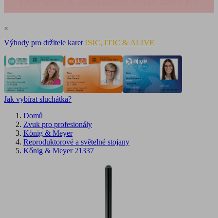
DOPRAVA ZDARMA NAD 1500 Kč
×
ISIC, ITIC & ALIVE
Výhody pro držitele karet
Jak vybírat sluchátka?
Domů
Zvuk pro profesionály
König & Meyer
Reproduktorové a světelné stojany
Kőnig & Meyer 21337