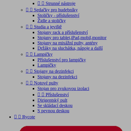


Strunné nástroje


Sedačky pro hudebníky
Stoličky - příslušenství
Židle a stoličky


Studia a jeviště
Stojany rack a příslušenství
Stojany pro tablet,iPad,mobil,monitor
Stojany na mixážní pulty, antény
Držáky na sluchátka, nápoje a další


Lampičky
Příslušenství pro lampičky
Lampičky


Stojany na dezinfekci
Stojany na dezinfekci


Notové pulty
Stojan pro zvukovou izolaci


Příslušenství
Dirigentský pult
Se skládací deskou
S pevnou deskou


Rycote