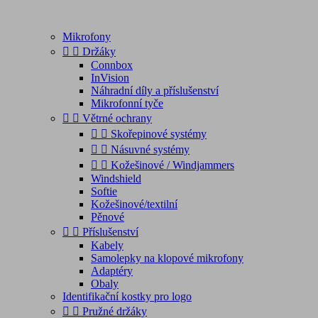
Mikrofony


Držáky
Connbox
InVision
Náhradní díly a příslušenství
Mikrofonní tyče


Větrné ochrany


Skořepinové systémy


Násuvné systémy


Kožešinové / Windjammers
Windshield
Softie
Kožešinové/textilní
Pěnové


Příslušenství
Kabely
Samolepky na klopové mikrofony
Adaptéry
Obaly
Identifikační kostky pro logo


Pružné držáky