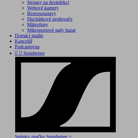
Stojany na dezinfekci
Webové kamery
Reprosoustavy
Sluchátkové zesilovače
Mikrofony
Mikroportové sady bazar
Domácí studio
Kancelář
Podcastovna


Sennheiser
Stránky značky Sennheiser >