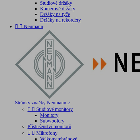
Studiové držáky
Kamerové držáky
Držáky na tyče
Držáky na rekordéry


Neumann
Stránky značky Neumann >


Studiové monitory
Monitory
Subwoofery
Příslušenství monitorů


Mikrofony
Velkomembránové