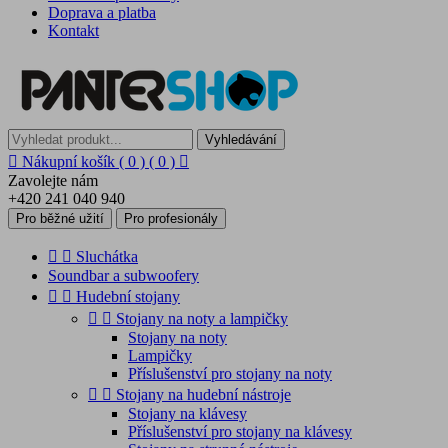
Doprava a platba
Kontakt
Vyhledávání

Nákupní košík
( 0 )
( 0 )

Zavolejte nám
+420 241 040 940
Pro běžné užití
Pro profesionály


Sluchátka
Soundbar a subwoofery


Hudební stojany


Stojany na noty a lampičky
Stojany na noty
Lampičky
Příslušenství pro stojany na noty


Stojany na hudební nástroje
Stojany na klávesy
Příslušenství pro stojany na klávesy