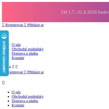
Od 1.7.-31.8.2026 budem

Registrovat

Přihlásit se

O nás
Obchodní podmínky
Doprava a platba
Kontakt
Menu



Registrovat

Přihlásit se

O nás
Obchodní podmínky
Doprava a platba
Kontakt