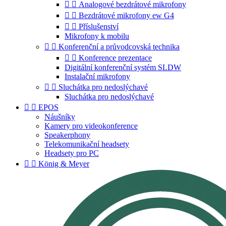


Analogové bezdrátové mikrofony


Bezdrátové mikrofony ew G4


Příslušenství
Mikrofony k mobilu


Konferenční a průvodcovská technika


Konference prezentace
Digitální konferenční systém SLDW
Instalační mikrofony


Sluchátka pro nedoslýchavé
Sluchátka pro nedoslýchavé


EPOS
Náušníky
Kamery pro videokonference
Speakerphony
Telekomunikační headsety
Headsety pro PC


König & Meyer