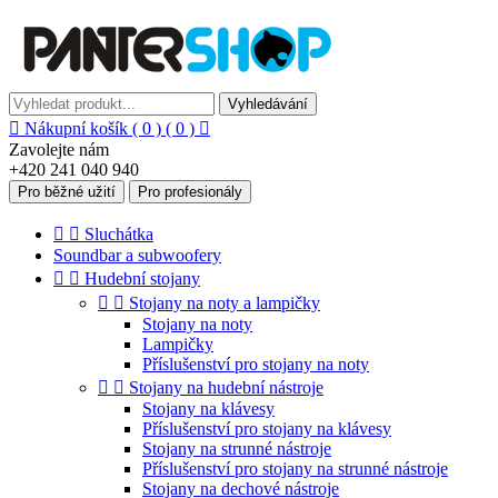
Vyhledávání

Nákupní košík
( 0 )
( 0 )

Zavolejte nám
+420 241 040 940
Pro běžné užití
Pro profesionály


Sluchátka
Soundbar a subwoofery


Hudební stojany


Stojany na noty a lampičky
Stojany na noty
Lampičky
Příslušenství pro stojany na noty


Stojany na hudební nástroje
Stojany na klávesy
Příslušenství pro stojany na klávesy
Stojany na strunné nástroje
Příslušenství pro stojany na strunné nástroje
Stojany na dechové nástroje