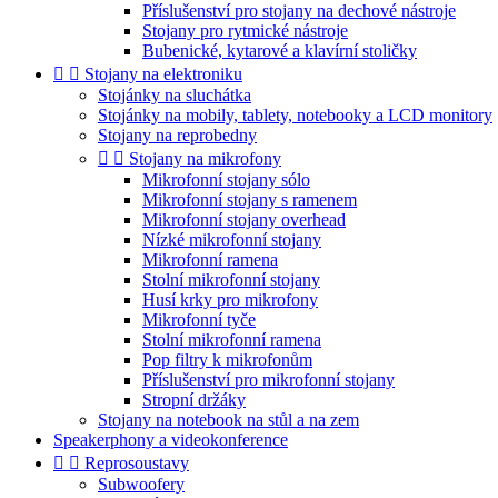
Příslušenství pro stojany na dechové nástroje
Stojany pro rytmické nástroje
Bubenické, kytarové a klavírní stoličky


Stojany na elektroniku
Stojánky na sluchátka
Stojánky na mobily, tablety, notebooky a LCD monitory
Stojany na reprobedny


Stojany na mikrofony
Mikrofonní stojany sólo
Mikrofonní stojany s ramenem
Mikrofonní stojany overhead
Nízké mikrofonní stojany
Mikrofonní ramena
Stolní mikrofonní stojany
Husí krky pro mikrofony
Mikrofonní tyče
Stolní mikrofonní ramena
Pop filtry k mikrofonům
Příslušenství pro mikrofonní stojany
Stropní držáky
Stojany na notebook na stůl a na zem
Speakerphony a videokonference


Reprosoustavy
Subwoofery