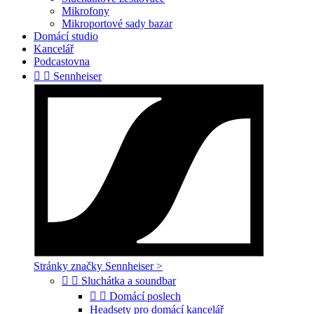
Mikrofony
Mikroportové sady bazar
Domácí studio
Kancelář
Podcastovna


Sennheiser
Stránky značky Sennheiser >


Sluchátka a soundbar


Domácí poslech
Headsety pro domácí kancelář