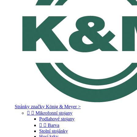
Stránky značky König & Meyer >


Mikrofonní stojany
Podlahové stojany


Barva
Stolní stojánky
Husí krky