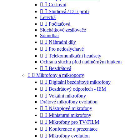


Cestovní


Studiová / DJ / profi
Letecká


Počítačová
Sluchátkové zesilovače
Soundbar


Náhradní díly


Pro nedoslýchavé


Telekomunikační headsety
Ochrana sluchu před nadměrným hlukem


Bezdrátová


Mikrofony a mikroporty


Digitální bezdrátové mikrofony


Bezdrátový odposlech - IEM


Vokální mikrofony
Drátové mikrofony evolution


Nástrojové mikrofony


Miniaturní mikrofony


Mikrofony pro TV/FILM


Konference a prezentace


Mikrofony evolution