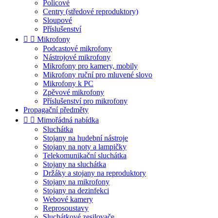
Policové
Centry (středové reproduktory)
Sloupové
Příslušenství


Mikrofony
Podcastové mikrofony
Nástrojové mikrofony
Mikrofony pro kamery, mobily
Mikrofony ruční pro mluvené slovo
Mikrofony k PC
Zpěvové mikrofony
Příslušenství pro mikrofony
Propagační předměty


Mimořádná nabídka
Sluchátka
Stojany na hudební nástroje
Stojany na noty a lampičky
Telekomunikační sluchátka
Stojany na sluchátka
Držáky a stojany na reproduktory
Stojany na mikrofony
Stojany na dezinfekci
Webové kamery
Reprosoustavy
Sluchátkové zesilovače