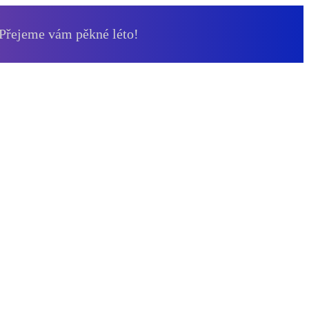
 Přejeme vám pěkné léto!