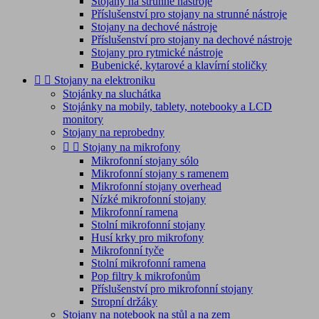
Stojany na strunné nástroje
Příslušenství pro stojany na strunné nástroje
Stojany na dechové nástroje
Příslušenství pro stojany na dechové nástroje
Stojany pro rytmické nástroje
Bubenické, kytarové a klavírní stoličky


Stojany na elektroniku
Stojánky na sluchátka
Stojánky na mobily, tablety, notebooky a LCD
monitory
Stojany na reprobedny


Stojany na mikrofony
Mikrofonní stojany sólo
Mikrofonní stojany s ramenem
Mikrofonní stojany overhead
Nízké mikrofonní stojany
Mikrofonní ramena
Stolní mikrofonní stojany
Husí krky pro mikrofony
Mikrofonní tyče
Stolní mikrofonní ramena
Pop filtry k mikrofonům
Příslušenství pro mikrofonní stojany
Stropní držáky
Stojany na notebook na stůl a na zem