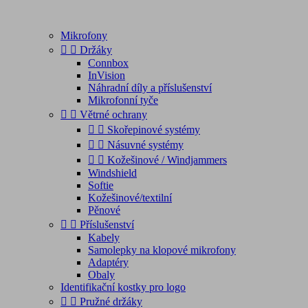
Mikrofony


Držáky
Connbox
InVision
Náhradní díly a příslušenství
Mikrofonní tyče


Větrné ochrany


Skořepinové systémy


Násuvné systémy


Kožešinové / Windjammers
Windshield
Softie
Kožešinové/textilní
Pěnové


Příslušenství
Kabely
Samolepky na klopové mikrofony
Adaptéry
Obaly
Identifikační kostky pro logo


Pružné držáky