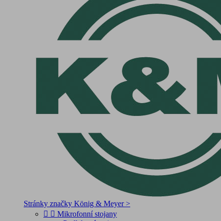
Stránky značky König & Meyer >


Mikrofonní stojany