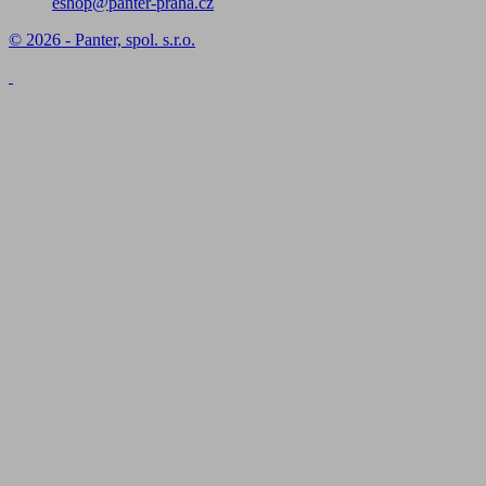
eshop@panter-praha.cz
© 2026 - Panter, spol. s.r.o.