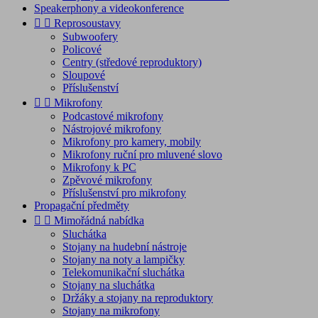
Speakerphony a videokonference


Reprosoustavy
Subwoofery
Policové
Centry (středové reproduktory)
Sloupové
Příslušenství


Mikrofony
Podcastové mikrofony
Nástrojové mikrofony
Mikrofony pro kamery, mobily
Mikrofony ruční pro mluvené slovo
Mikrofony k PC
Zpěvové mikrofony
Příslušenství pro mikrofony
Propagační předměty


Mimořádná nabídka
Sluchátka
Stojany na hudební nástroje
Stojany na noty a lampičky
Telekomunikační sluchátka
Stojany na sluchátka
Držáky a stojany na reproduktory
Stojany na mikrofony