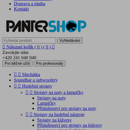
Doprava a platba
Kontakt
Vyhledávání

Nákupní košík
( 0 )
( 0 )

Zavolejte nám
+420 241 040 940
Pro běžné užití
Pro profesionály


Sluchátka
Soundbar a subwoofery


Hudební stojany


Stojany na noty a lampičky
Stojany na noty
Lampičky
Příslušenství pro stojany na noty


Stojany na hudební nástroje
Stojany na klávesy
Příslušenství pro stojany na klávesy