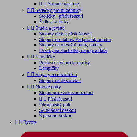


Strunné nástroje


Sedačky pro hudebníky
Stoličky - příslušenství
Židle a stoličky


Studia a jeviště
Stojany rack a příslušenství
Stojany pro tablet,iPad,mobil,monitor
Stojany na mixážní pulty, antény
Držáky na sluchátka, nápoje a další


Lampičky
Příslušenství pro lampičky
Lampičky


Stojany na dezinfekci
Stojany na dezinfekci


Notové pulty
Stojan pro zvukovou izolaci


Příslušenství
Dirigentský pult
Se skládací deskou
S pevnou deskou


Rycote