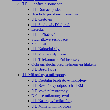


Sluchátka a soundbar


Domácí poslech
Headsety pro domácí kancelář


Cestovní


Studiová / DJ / profi
Letecká


Počítačová
Sluchátkové zesilovače
Soundbar


Náhradní díly


Pro nedoslýchavé


Telekomunikační headsety
Ochrana sluchu před nadměrným hlukem


Bezdrátová


Mikrofony a mikroporty


Digitální bezdrátové mikrofony


Bezdrátový odposlech - IEM


Vokální mikrofony
Drátové mikrofony evolution


Nástrojové mikrofony


Miniaturní mikrofony