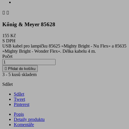


Kőnig & Meyer 85628
155 Kč
S DPH
USB kabel pro lampičku 85625 »Mighty Bright - Nu Flex« a 85635
»Mighty Bright - Wonder Flex«. Délka kabelu 4 m.
Počet

Přidat do košíku
3 - 5 kusů skladem
Sdílet
Sdílet
Tweet
Pinterest
Popis
Detaily produktu
Komentáře