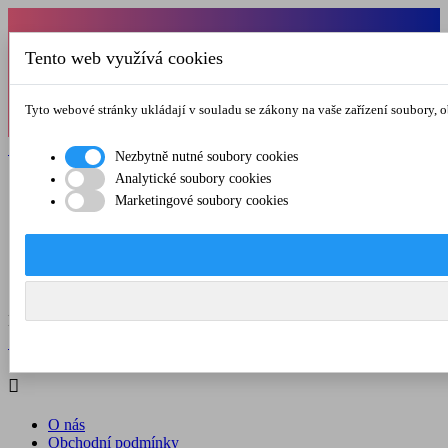
Od 1.7.-31.8.2026 budeme mít v pátek
Tento web využívá cookies
zkrácenou provozní dobu do 12.00 hod. Přejeme
vám pěkné léto!
Tyto webové stránky ukládají v souladu se zákony na vaše zařízení soubory, 

Registrovat

Přihlásit se
Nezbytně nutné soubory cookies
Analytické soubory cookies

Marketingové soubory cookies
O nás
Obchodní podmínky
Doprava a platba
Kontakt
Menu



Registrovat

Přihlásit se

O nás
Obchodní podmínky