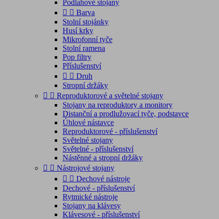
Podlahové stojany


Barva
Stolní stojánky
Husí krky
Mikrofonní tyče
Stolní ramena
Pop filtry
Příslušenství


Druh
Stropní držáky


Reproduktorové a světelné stojany
Stojany na reproduktory a monitory
Distanční a prodlužovací tyče, podstavce
Úhlové nástavce
Reproduktorové - příslušenství
Světelné stojany
Světelné - příslušenství
Nástěnné a stropní držáky


Nástrojové stojany


Dechové nástroje
Dechové - příslušenství
Rytmické nástroje
Stojany na klávesy
Klávesové - příslušenství