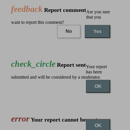
feedback
Report comment
Are you sure
that you
want to report this comment?
No
Yes
check_circle
Report sent
Your report
has been
submitted and will be considered by a moderator.
OK
error
Your report cannot be sent
OK