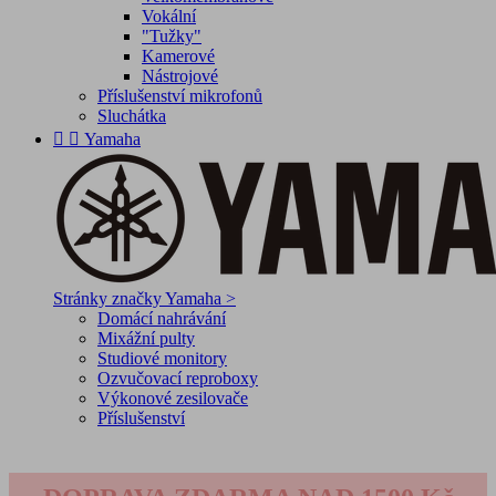
Vokální
"Tužky"
Kamerové
Nástrojové
Příslušenství mikrofonů
Sluchátka


Yamaha
Stránky značky Yamaha >
Domácí nahrávání
Mixážní pulty
Studiové monitory
Ozvučovací reproboxy
Výkonové zesilovače
Příslušenství