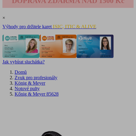
DOPRAVA ZDARMA NAD 1500 Kč
×
ISIC, ITIC & ALIVE
Výhody pro držitele karet
Jak vybírat sluchátka?
Domů
Zvuk pro profesionály
König & Meyer
Notové pulty
Kőnig & Meyer 85628