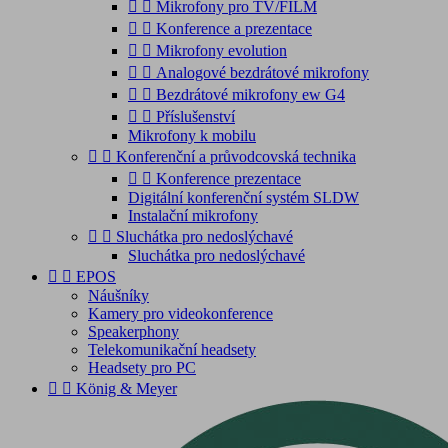


Mikrofony pro TV/FILM


Konference a prezentace


Mikrofony evolution


Analogové bezdrátové mikrofony


Bezdrátové mikrofony ew G4


Příslušenství
Mikrofony k mobilu


Konferenční a průvodcovská technika


Konference prezentace
Digitální konferenční systém SLDW
Instalační mikrofony


Sluchátka pro nedoslýchavé
Sluchátka pro nedoslýchavé


EPOS
Náušníky
Kamery pro videokonference
Speakerphony
Telekomunikační headsety
Headsety pro PC


König & Meyer