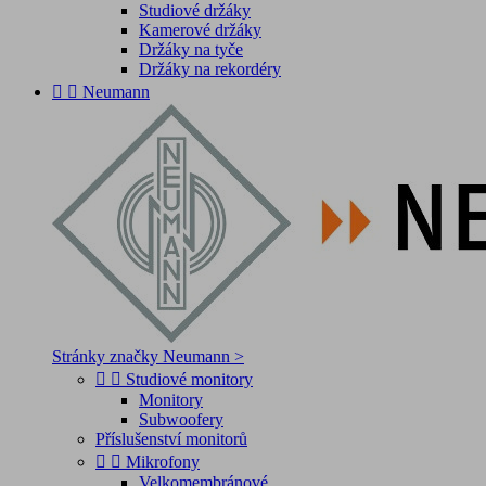
Studiové držáky
Kamerové držáky
Držáky na tyče
Držáky na rekordéry


Neumann
Stránky značky Neumann >


Studiové monitory
Monitory
Subwoofery
Příslušenství monitorů


Mikrofony
Velkomembránové