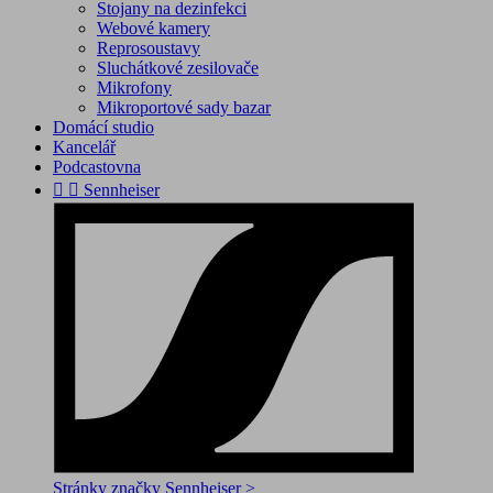
Stojany na dezinfekci
Webové kamery
Reprosoustavy
Sluchátkové zesilovače
Mikrofony
Mikroportové sady bazar
Domácí studio
Kancelář
Podcastovna


Sennheiser
Stránky značky Sennheiser >