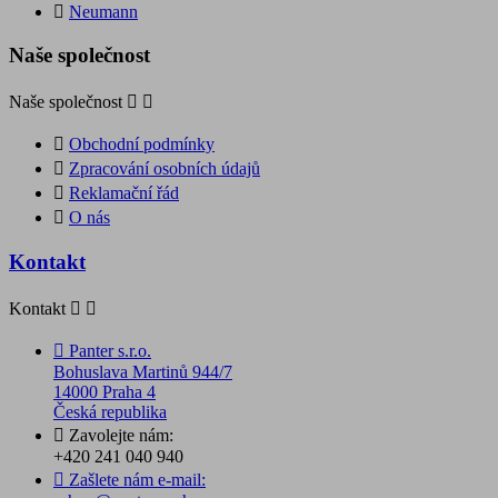

Neumann
Naše společnost
Naše společnost



Obchodní podmínky

Zpracování osobních údajů

Reklamační řád

O nás
Kontakt
Kontakt



Panter s.r.o.
Bohuslava Martinů 944/7
14000 Praha 4
Česká republika

Zavolejte nám:
+420 241 040 940

Zašlete nám e-mail: