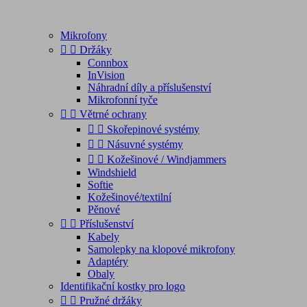
Mikrofony


Držáky
Connbox
InVision
Náhradní díly a příslušenství
Mikrofonní tyče


Větrné ochrany


Skořepinové systémy


Násuvné systémy


Kožešinové / Windjammers
Windshield
Softie
Kožešinové/textilní
Pěnové


Příslušenství
Kabely
Samolepky na klopové mikrofony
Adaptéry
Obaly
Identifikační kostky pro logo


Pružné držáky