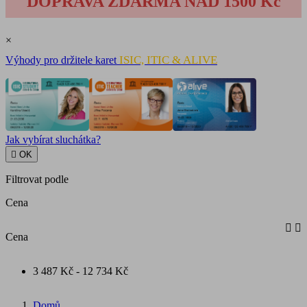
DOPRAVA ZDARMA NAD 1500 Kč
×
ISIC, ITIC & ALIVE
Výhody pro držitele karet
Jak vybírat sluchátka?

OK
Filtrovat podle
Cena


Cena
3 487 Kč - 12 734 Kč
Domů