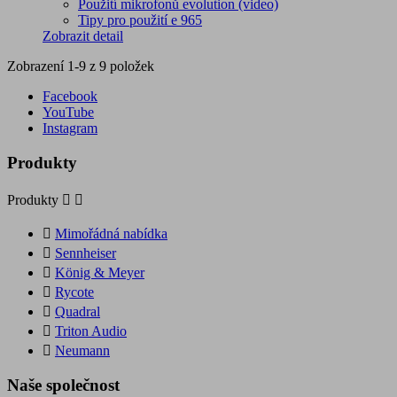
Použití mikrofonů evolution (video)
Tipy pro použití e 965
Zobrazit detail
Zobrazení 1-9 z 9 položek
Facebook
YouTube
Instagram
Produkty
Produkty



Mimořádná nabídka

Sennheiser

König & Meyer

Rycote

Quadral

Triton Audio

Neumann
Naše společnost