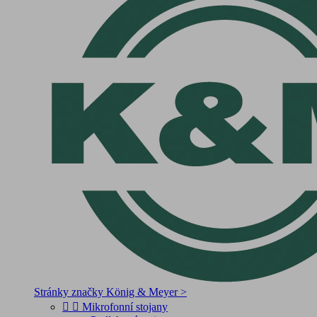
Stránky značky König & Meyer >


Mikrofonní stojany