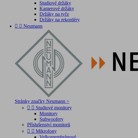
Studiové držáky
Kamerové držáky
Držáky na tyče
Držáky na rekordéry


Neumann
Stránky značky Neumann >


Studiové monitory
Monitory
Subwoofery
Příslušenství monitorů


Mikrofony
Velkomembránové