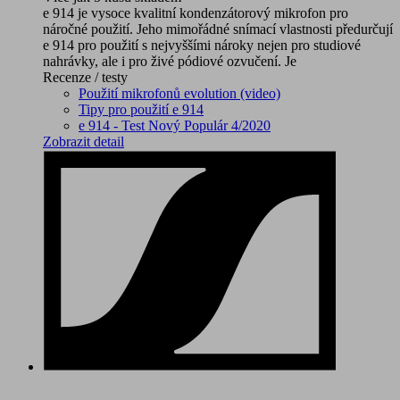
e 914 je vysoce kvalitní kondenzátorový mikrofon pro
náročné použití. Jeho mimořádné snímací vlastnosti předurčují
e 914 pro použití s nejvyššími nároky nejen pro studiové
nahrávky, ale i pro živé pódiové ozvučení. Je
Recenze / testy
Použití mikrofonů evolution (video)
Tipy pro použití e 914
e 914 - Test Nový Populár 4/2020
Zobrazit detail