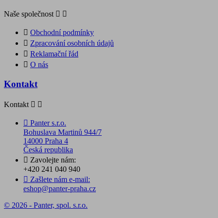
Naše společnost



Obchodní podmínky

Zpracování osobních údajů

Reklamační řád

O nás
Kontakt
Kontakt



Panter s.r.o.
Bohuslava Martinů 944/7
14000 Praha 4
Česká republika

Zavolejte nám:
+420 241 040 940

Zašlete nám e-mail:
eshop@panter-praha.cz
© 2026 - Panter, spol. s.r.o.