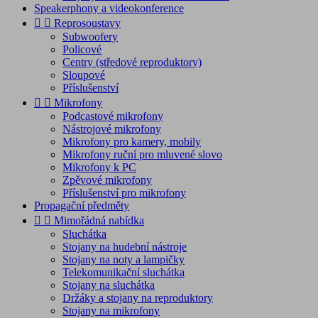
Speakerphony a videokonference


Reprosoustavy
Subwoofery
Policové
Centry (středové reproduktory)
Sloupové
Příslušenství


Mikrofony
Podcastové mikrofony
Nástrojové mikrofony
Mikrofony pro kamery, mobily
Mikrofony ruční pro mluvené slovo
Mikrofony k PC
Zpěvové mikrofony
Příslušenství pro mikrofony
Propagační předměty


Mimořádná nabídka
Sluchátka
Stojany na hudební nástroje
Stojany na noty a lampičky
Telekomunikační sluchátka
Stojany na sluchátka
Držáky a stojany na reproduktory
Stojany na mikrofony