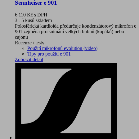
Sennheiser e 901
6 110 Kč
s DPH
3 - 5 kusů skladem
Polosférická kardioida předurčuje kondenzátorový mikrofon e
901 zejména pro snímání velkých bubnů (kopáků) nebo
cajonu
Recenze / testy
Použití mikrofonů evolution (video)
Tipy pro použití e 901
Zobrazit detail