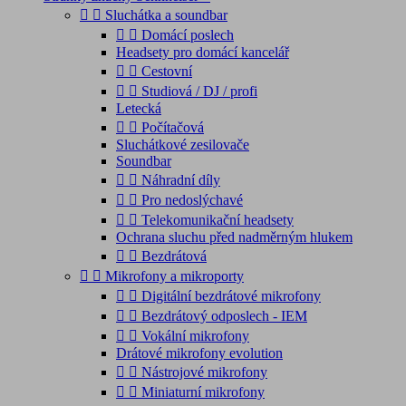


Sluchátka a soundbar


Domácí poslech
Headsety pro domácí kancelář


Cestovní


Studiová / DJ / profi
Letecká


Počítačová
Sluchátkové zesilovače
Soundbar


Náhradní díly


Pro nedoslýchavé


Telekomunikační headsety
Ochrana sluchu před nadměrným hlukem


Bezdrátová


Mikrofony a mikroporty


Digitální bezdrátové mikrofony


Bezdrátový odposlech - IEM


Vokální mikrofony
Drátové mikrofony evolution


Nástrojové mikrofony


Miniaturní mikrofony