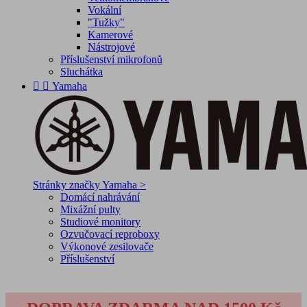
Vokální
"Tužky"
Kamerové
Nástrojové
Příslušenství mikrofonů
Sluchátka


Yamaha
Stránky značky Yamaha >
Domácí nahrávání
Mixážní pulty
Studiové monitory
Ozvučovací reproboxy
Výkonové zesilovače
Příslušenství