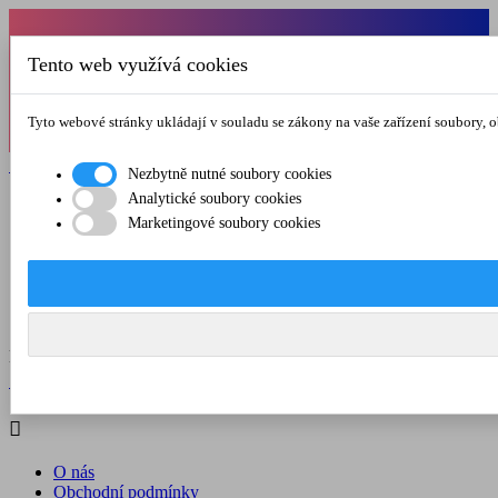
Od 1.7.-31.8.2026 budeme mít v pátek
Tento web využívá cookies
zkrácenou provozní dobu do 12.00 hod. Přejeme
vám pěkné léto!
Tyto webové stránky ukládají v souladu se zákony na vaše zařízení soubory, 

Registrovat

Přihlásit se
Nezbytně nutné soubory cookies
Analytické soubory cookies

Marketingové soubory cookies
O nás
Obchodní podmínky
Doprava a platba
Kontakt
Menu



Registrovat

Přihlásit se

O nás
Obchodní podmínky