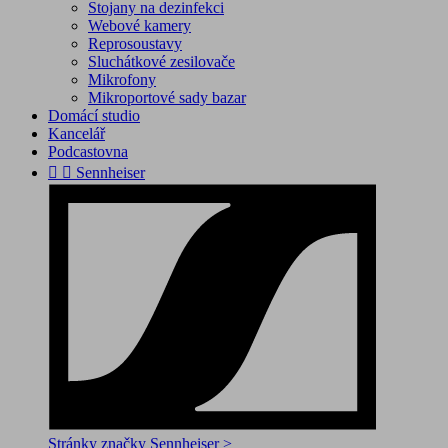
Stojany na dezinfekci
Webové kamery
Reprosoustavy
Sluchátkové zesilovače
Mikrofony
Mikroportové sady bazar
Domácí studio
Kancelář
Podcastovna


Sennheiser
Stránky značky Sennheiser >