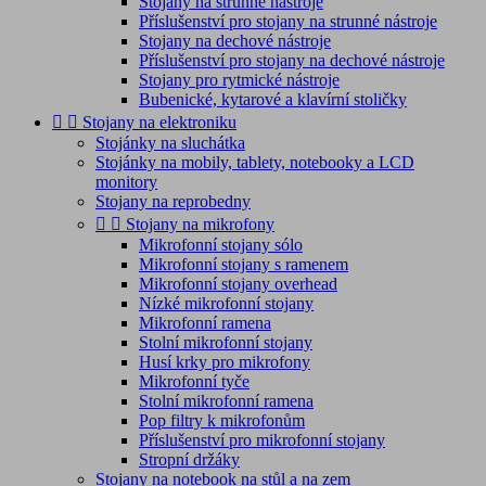
Stojany na strunné nástroje
Příslušenství pro stojany na strunné nástroje
Stojany na dechové nástroje
Příslušenství pro stojany na dechové nástroje
Stojany pro rytmické nástroje
Bubenické, kytarové a klavírní stoličky


Stojany na elektroniku
Stojánky na sluchátka
Stojánky na mobily, tablety, notebooky a LCD
monitory
Stojany na reprobedny


Stojany na mikrofony
Mikrofonní stojany sólo
Mikrofonní stojany s ramenem
Mikrofonní stojany overhead
Nízké mikrofonní stojany
Mikrofonní ramena
Stolní mikrofonní stojany
Husí krky pro mikrofony
Mikrofonní tyče
Stolní mikrofonní ramena
Pop filtry k mikrofonům
Příslušenství pro mikrofonní stojany
Stropní držáky
Stojany na notebook na stůl a na zem