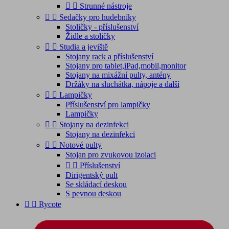


Strunné nástroje


Sedačky pro hudebníky
Stoličky - příslušenství
Židle a stoličky


Studia a jeviště
Stojany rack a příslušenství
Stojany pro tablet,iPad,mobil,monitor
Stojany na mixážní pulty, antény
Držáky na sluchátka, nápoje a další


Lampičky
Příslušenství pro lampičky
Lampičky


Stojany na dezinfekci
Stojany na dezinfekci


Notové pulty
Stojan pro zvukovou izolaci


Příslušenství
Dirigentský pult
Se skládací deskou
S pevnou deskou


Rycote