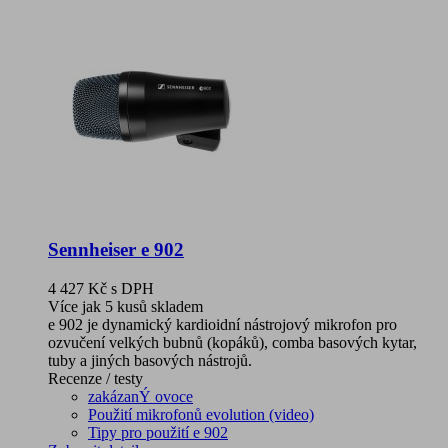
Sennheiser e 902
4 427 Kč
s DPH
Více jak 5 kusů skladem
e 902 je dynamický kardioidní nástrojový mikrofon pro
ozvučení velkých bubnů (kopáků), comba basových kytar,
tuby a jiných basových nástrojů.
Recenze / testy
zakázanÝ ovoce
Použití mikrofonů evolution (video)
Tipy pro použití e 902