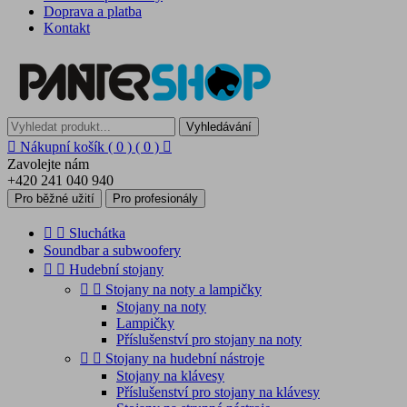
Doprava a platba
Kontakt
Vyhledávání

Nákupní košík
( 0 )
( 0 )

Zavolejte nám
+420 241 040 940
Pro běžné užití
Pro profesionály


Sluchátka
Soundbar a subwoofery


Hudební stojany


Stojany na noty a lampičky
Stojany na noty
Lampičky
Příslušenství pro stojany na noty


Stojany na hudební nástroje
Stojany na klávesy
Příslušenství pro stojany na klávesy