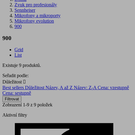
Zvuk pro profesionály
Sennheiser
Mikrofony a mikroporty
Mikrofony evolution
900
900
Grid
List
Existuje 9 produktů.
Seřadit podle:
Důležitost

Best sellers
Důležitost
Název, A až Z
Název: Z-A
Cena: vzestupně
Cena: sestupně
Filtrovat
Zobrazení 1-9 z 9 položek
Aktivní filtry