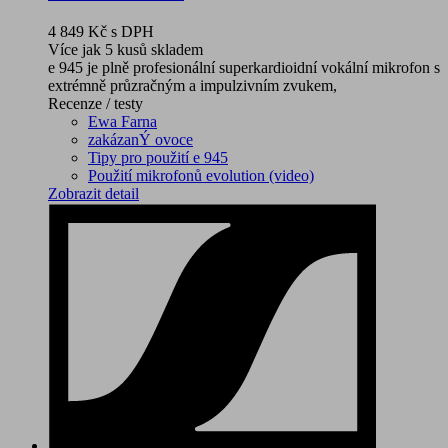
4 849 Kč
s DPH
Více jak 5 kusů skladem
e 945 je plně profesionální superkardioidní vokální mikrofon s
extrémně průzračným a impulzivním zvukem,
Recenze / testy
Ewa Farna
zakázanÝ ovoce
Tipy pro použití e 945
Použití mikrofonů evolution (video)
Zobrazit detail