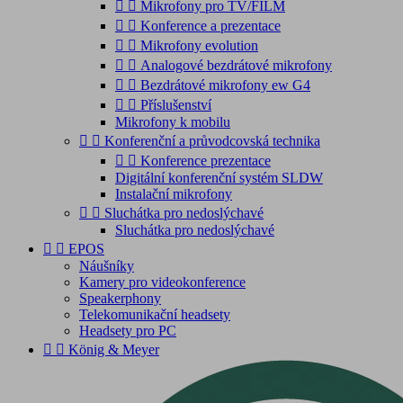


Mikrofony pro TV/FILM


Konference a prezentace


Mikrofony evolution


Analogové bezdrátové mikrofony


Bezdrátové mikrofony ew G4


Příslušenství
Mikrofony k mobilu


Konferenční a průvodcovská technika


Konference prezentace
Digitální konferenční systém SLDW
Instalační mikrofony


Sluchátka pro nedoslýchavé
Sluchátka pro nedoslýchavé


EPOS
Náušníky
Kamery pro videokonference
Speakerphony
Telekomunikační headsety
Headsety pro PC


König & Meyer