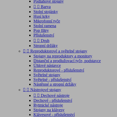
Podlahové stojany


Barva
Stolní stojánky
Husí krky
Mikrofonní tyče
Stolní ramena
Pop filtry
Příslušenství


Druh
Stropní držáky


Reproduktorové a světelné stojany
Stojany na reproduktory a monitory
Distanční a prodlužovací tyče, podstavce
Úhlové nástavce
Reproduktorové - příslušenství
Světelné stojany
Světelné - příslušenství
Nástěnné a stropní držáky


Nástrojové stojany


Dechové nástroje
Dechové - příslušenství
Rytmické nástroje
Stojany na klávesy
Klávesové - příslušenství