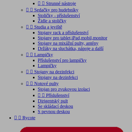


Strunné nástroje


Sedačky pro hudebníky
Stoličky - příslušenství
Židle a stoličky


Studia a jeviště
Stojany rack a příslušenství
Stojany pro tablet,iPad,mobil,monitor
Stojany na mixážní pulty, antény
Držáky na sluchátka, nápoje a další


Lampičky
Příslušenství pro lampičky
Lampičky


Stojany na dezinfekci
Stojany na dezinfekci


Notové pulty
Stojan pro zvukovou izolaci


Příslušenství
Dirigentský pult
Se skládací deskou
S pevnou deskou


Rycote