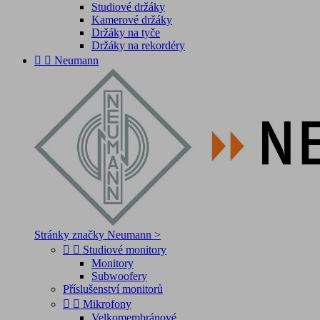
Studiové držáky
Kamerové držáky
Držáky na tyče
Držáky na rekordéry


Neumann
Stránky značky Neumann >


Studiové monitory
Monitory
Subwoofery
Příslušenství monitorů


Mikrofony
Velkomembránové