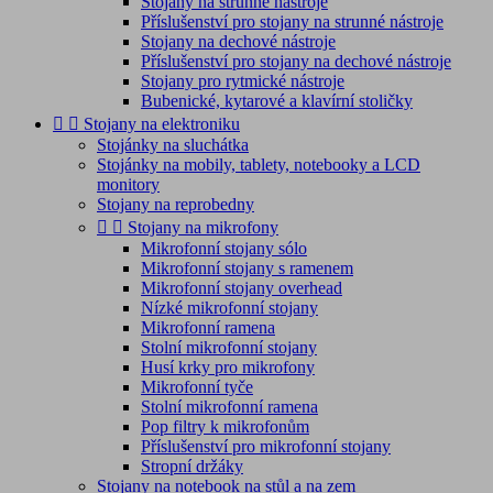
Stojany na strunné nástroje
Příslušenství pro stojany na strunné nástroje
Stojany na dechové nástroje
Příslušenství pro stojany na dechové nástroje
Stojany pro rytmické nástroje
Bubenické, kytarové a klavírní stoličky


Stojany na elektroniku
Stojánky na sluchátka
Stojánky na mobily, tablety, notebooky a LCD
monitory
Stojany na reprobedny


Stojany na mikrofony
Mikrofonní stojany sólo
Mikrofonní stojany s ramenem
Mikrofonní stojany overhead
Nízké mikrofonní stojany
Mikrofonní ramena
Stolní mikrofonní stojany
Husí krky pro mikrofony
Mikrofonní tyče
Stolní mikrofonní ramena
Pop filtry k mikrofonům
Příslušenství pro mikrofonní stojany
Stropní držáky
Stojany na notebook na stůl a na zem