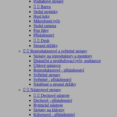
Podlahové stojany


Barva
Stolní stojánky
Husí krky
Mikrofonní tyče
Stolní ramena
Pop filtry
Příslušenství


Druh
Stropní držáky


Reproduktorové a světelné stojany
Stojany na reproduktory a monitory
Distanční a prodlužovací tyče, podstavce
Úhlové nástavce
Reproduktorové - příslušenství
Světelné stojany
Světelné - příslušenství
Nástěnné a stropní držáky


Nástrojové stojany


Dechové nástroje
Dechové - příslušenství
Rytmické nástroje
Stojany na klávesy
Klávesové - příslušenství