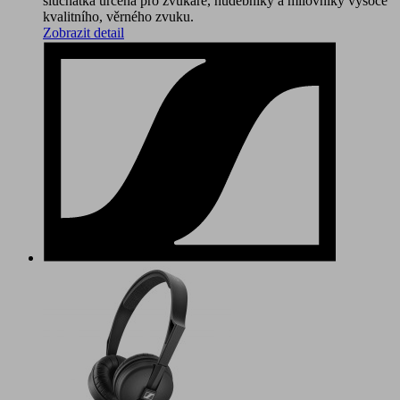
sluchátka určena pro zvukaře, hudebníky a milovníky vysoce
kvalitního, věrného zvuku.
Zobrazit detail