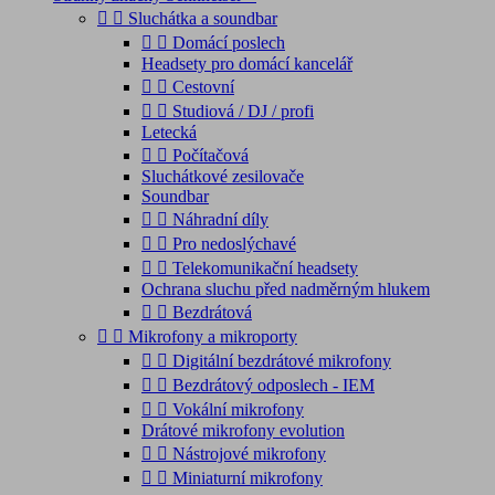


Sluchátka a soundbar


Domácí poslech
Headsety pro domácí kancelář


Cestovní


Studiová / DJ / profi
Letecká


Počítačová
Sluchátkové zesilovače
Soundbar


Náhradní díly


Pro nedoslýchavé


Telekomunikační headsety
Ochrana sluchu před nadměrným hlukem


Bezdrátová


Mikrofony a mikroporty


Digitální bezdrátové mikrofony


Bezdrátový odposlech - IEM


Vokální mikrofony
Drátové mikrofony evolution


Nástrojové mikrofony


Miniaturní mikrofony