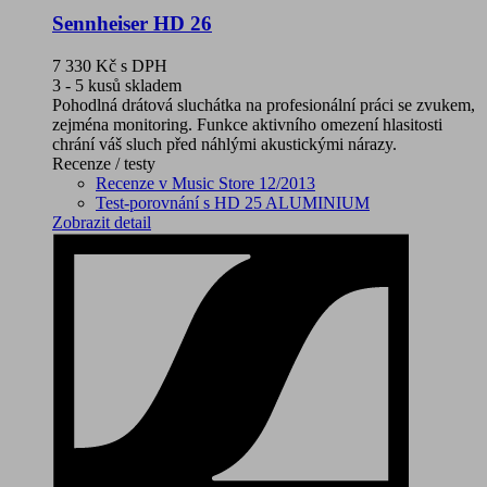
Sennheiser HD 26
7 330 Kč
s DPH
3 - 5 kusů skladem
Pohodlná drátová sluchátka na profesionální práci se zvukem,
zejména monitoring. Funkce aktivního omezení hlasitosti
chrání váš sluch před náhlými akustickými nárazy.
Recenze / testy
Recenze v Music Store 12/2013
Test-porovnání s HD 25 ALUMINIUM
Zobrazit detail