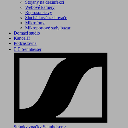
Stojany na dezinfekci
Webové kamery
Reprosoustavy
Sluchátkové zesilovače
Mikrofony
Mikroportové sady bazar
Domácí studio
Kancelář
Podcastovna


Sennheiser
Stránky značky Sennheiser >