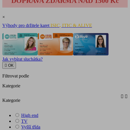
DOPRAVA ZDARMA NAD 1500 Kč
×
ISIC, ITIC & ALIVE
Výhody pro držitele karet
Jak vybírat sluchátka?

OK
Filtrovat podle
Kategorie


Kategorie
High end
TV
Vyšší třída