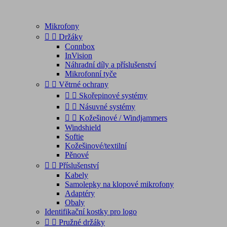
Mikrofony


Držáky
Connbox
InVision
Náhradní díly a příslušenství
Mikrofonní tyče


Větrné ochrany


Skořepinové systémy


Násuvné systémy


Kožešinové / Windjammers
Windshield
Softie
Kožešinové/textilní
Pěnové


Příslušenství
Kabely
Samolepky na klopové mikrofony
Adaptéry
Obaly
Identifikační kostky pro logo


Pružné držáky