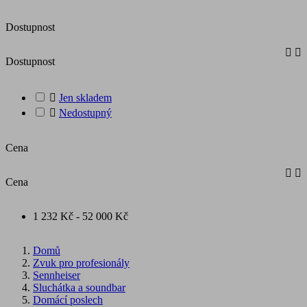
Dostupnost


Dostupnost

Jen skladem

Nedostupný
Cena


Cena
1 232 Kč - 52 000 Kč
Domů
Zvuk pro profesionály
Sennheiser
Sluchátka a soundbar
Domácí poslech