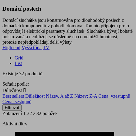
Domácí poslech
Domácí sluchátka jsou konstruována pro dlouhodobý poslech z
domácích komponentů v pohodlí domova. Tomuto připojení proto
odpovídají i elektrické parametry sluchátek. Sluchátka bývají bohatě
polstrovaná a neohlížejí se důsledně na co nejnižší hmotnost,
protože nepředpokládají delší výlety.
High end
Vyšší třída
TV
Grid
List
Existuje 32 produktů.
Seřadit podle:
Důležitost

Best sellers
Důležitost
Název, A až Z
Název: Z-A
Cena: vzestupně
Cena: sestupně
Filtrovat
Zobrazení 1-32 z 32 položek
Aktivní filtry