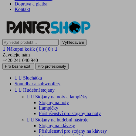
Doprava a platba
Kontakt
Vyhledávání

Nákupní košík
( 0 )
( 0 )

Zavolejte nám
+420 241 040 940
Pro běžné užití
Pro profesionály


Sluchátka
Soundbar a subwoofery


Hudební stojany


Stojany na noty a lampičky
Stojany na noty
Lampičky
Příslušenství pro stojany na noty


Stojany na hudební nástroje
Stojany na klávesy
Příslušenství pro stojany na klávesy