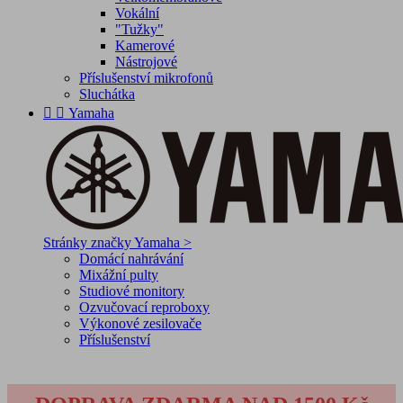
Vokální
"Tužky"
Kamerové
Nástrojové
Příslušenství mikrofonů
Sluchátka


Yamaha
Stránky značky Yamaha >
Domácí nahrávání
Mixážní pulty
Studiové monitory
Ozvučovací reproboxy
Výkonové zesilovače
Příslušenství