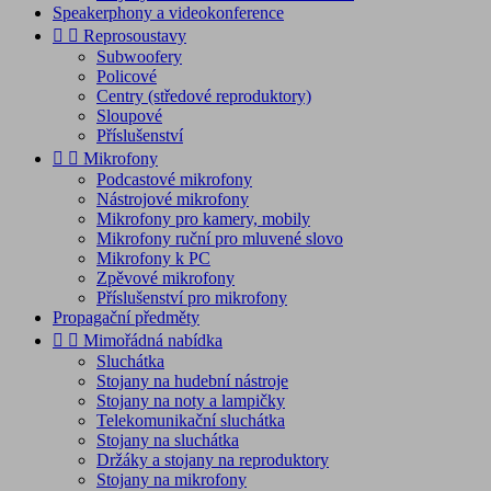
Speakerphony a videokonference


Reprosoustavy
Subwoofery
Policové
Centry (středové reproduktory)
Sloupové
Příslušenství


Mikrofony
Podcastové mikrofony
Nástrojové mikrofony
Mikrofony pro kamery, mobily
Mikrofony ruční pro mluvené slovo
Mikrofony k PC
Zpěvové mikrofony
Příslušenství pro mikrofony
Propagační předměty


Mimořádná nabídka
Sluchátka
Stojany na hudební nástroje
Stojany na noty a lampičky
Telekomunikační sluchátka
Stojany na sluchátka
Držáky a stojany na reproduktory
Stojany na mikrofony