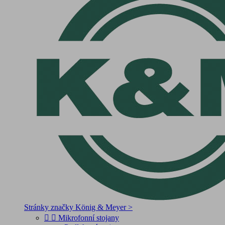
Stránky značky König & Meyer >


Mikrofonní stojany