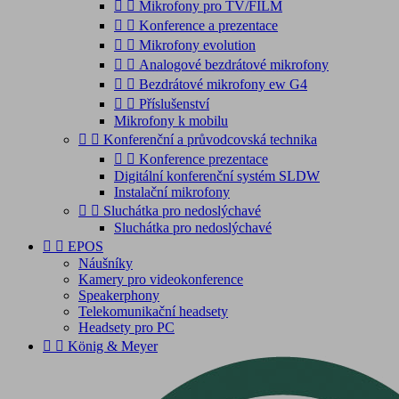


Mikrofony pro TV/FILM


Konference a prezentace


Mikrofony evolution


Analogové bezdrátové mikrofony


Bezdrátové mikrofony ew G4


Příslušenství
Mikrofony k mobilu


Konferenční a průvodcovská technika


Konference prezentace
Digitální konferenční systém SLDW
Instalační mikrofony


Sluchátka pro nedoslýchavé
Sluchátka pro nedoslýchavé


EPOS
Náušníky
Kamery pro videokonference
Speakerphony
Telekomunikační headsety
Headsety pro PC


König & Meyer