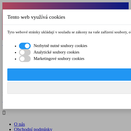
Od 1.7.-31.8.2026 budeme mít v pátek
Tento web využívá cookies
zkrácenou provozní dobu do 12.00 hod. Přejeme
vám pěkné léto!
Tyto webové stránky ukládají v souladu se zákony na vaše zařízení soubory, 

Registrovat

Přihlásit se
Nezbytně nutné soubory cookies
Analytické soubory cookies

Marketingové soubory cookies
O nás
Obchodní podmínky
Doprava a platba
Kontakt
Menu



Registrovat

Přihlásit se

O nás
Obchodní podmínky