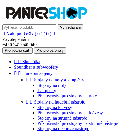
Vyhledávání

Nákupní košík
( 0 )
( 0 )

Zavolejte nám
+420 241 040 940
Pro běžné užití
Pro profesionály


Sluchátka
Soundbar a subwoofery


Hudební stojany


Stojany na noty a lampičky
Stojany na noty
Lampičky
Příslušenství pro stojany na noty


Stojany na hudební nástroje
Stojany na klávesy
Příslušenství pro stojany na klávesy
Stojany na strunné nástroje
Příslušenství pro stojany na strunné nástroje
Stojany na dechové nástroje