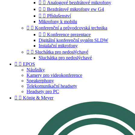


Analogové bezdrátové mikrofony


Bezdrátové mikrofony ew G4


Příslušenství
Mikrofony k mobilu


Konferenční a průvodcovská technika


Konference prezentace
Digitální konferenční systém SLDW
Instalační mikrofony


Sluchátka pro nedoslýchavé
Sluchátka pro nedoslýchavé


EPOS
Náušníky
Kamery pro videokonference
Speakerphony
Telekomunikační headsety
Headsety pro PC


König & Meyer