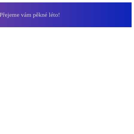
 Přejeme vám pěkné léto!