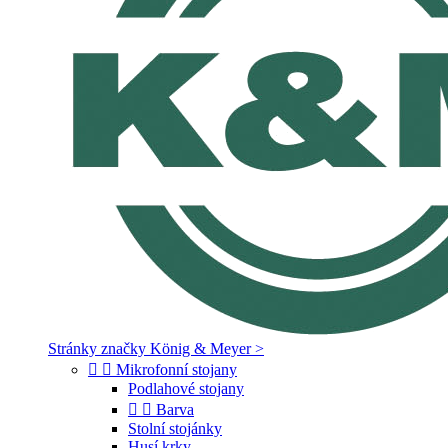
Stránky značky König & Meyer >


Mikrofonní stojany
Podlahové stojany


Barva
Stolní stojánky
Husí krky