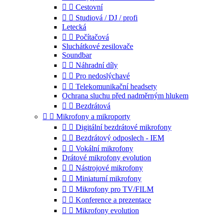


Cestovní


Studiová / DJ / profi
Letecká


Počítačová
Sluchátkové zesilovače
Soundbar


Náhradní díly


Pro nedoslýchavé


Telekomunikační headsety
Ochrana sluchu před nadměrným hlukem


Bezdrátová


Mikrofony a mikroporty


Digitální bezdrátové mikrofony


Bezdrátový odposlech - IEM


Vokální mikrofony
Drátové mikrofony evolution


Nástrojové mikrofony


Miniaturní mikrofony


Mikrofony pro TV/FILM


Konference a prezentace


Mikrofony evolution