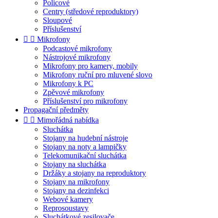
Policové
Centry (středové reproduktory)
Sloupové
Příslušenství


Mikrofony
Podcastové mikrofony
Nástrojové mikrofony
Mikrofony pro kamery, mobily
Mikrofony ruční pro mluvené slovo
Mikrofony k PC
Zpěvové mikrofony
Příslušenství pro mikrofony
Propagační předměty


Mimořádná nabídka
Sluchátka
Stojany na hudební nástroje
Stojany na noty a lampičky
Telekomunikační sluchátka
Stojany na sluchátka
Držáky a stojany na reproduktory
Stojany na mikrofony
Stojany na dezinfekci
Webové kamery
Reprosoustavy
Sluchátkové zesilovače