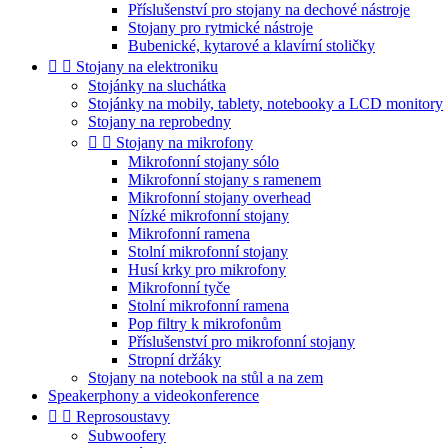
Příslušenství pro stojany na dechové nástroje
Stojany pro rytmické nástroje
Bubenické, kytarové a klavírní stoličky


Stojany na elektroniku
Stojánky na sluchátka
Stojánky na mobily, tablety, notebooky a LCD monitory
Stojany na reprobedny


Stojany na mikrofony
Mikrofonní stojany sólo
Mikrofonní stojany s ramenem
Mikrofonní stojany overhead
Nízké mikrofonní stojany
Mikrofonní ramena
Stolní mikrofonní stojany
Husí krky pro mikrofony
Mikrofonní tyče
Stolní mikrofonní ramena
Pop filtry k mikrofonům
Příslušenství pro mikrofonní stojany
Stropní držáky
Stojany na notebook na stůl a na zem
Speakerphony a videokonference


Reprosoustavy
Subwoofery