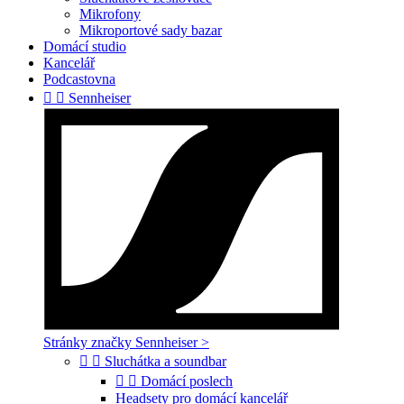
Mikrofony
Mikroportové sady bazar
Domácí studio
Kancelář
Podcastovna


Sennheiser
Stránky značky Sennheiser >


Sluchátka a soundbar


Domácí poslech
Headsety pro domácí kancelář