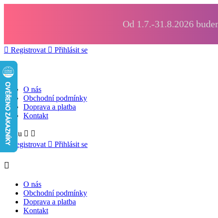
Od 1.7.-31.8.2026 budem

Registrovat

Přihlásit se

O nás
Obchodní podmínky
Doprava a platba
Kontakt
Menu



Registrovat

Přihlásit se

O nás
Obchodní podmínky
Doprava a platba
Kontakt