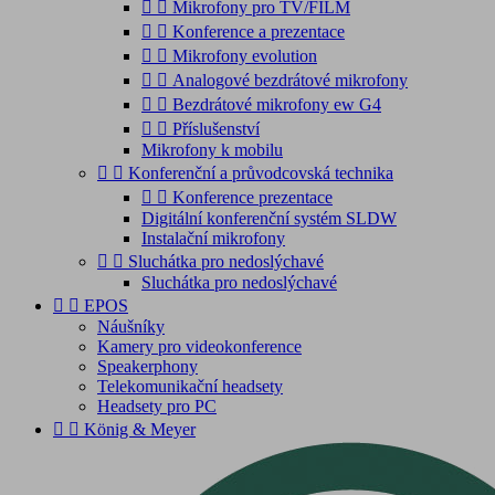


Mikrofony pro TV/FILM


Konference a prezentace


Mikrofony evolution


Analogové bezdrátové mikrofony


Bezdrátové mikrofony ew G4


Příslušenství
Mikrofony k mobilu


Konferenční a průvodcovská technika


Konference prezentace
Digitální konferenční systém SLDW
Instalační mikrofony


Sluchátka pro nedoslýchavé
Sluchátka pro nedoslýchavé


EPOS
Náušníky
Kamery pro videokonference
Speakerphony
Telekomunikační headsety
Headsety pro PC


König & Meyer