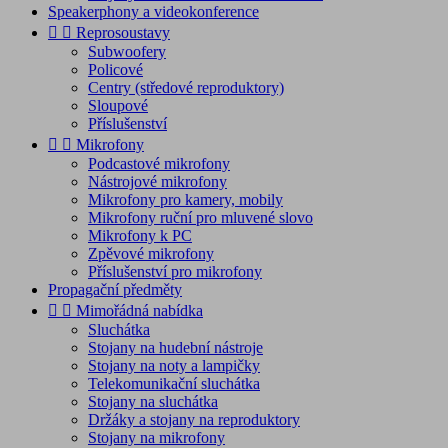
Speakerphony a videokonference


Reprosoustavy
Subwoofery
Policové
Centry (středové reproduktory)
Sloupové
Příslušenství


Mikrofony
Podcastové mikrofony
Nástrojové mikrofony
Mikrofony pro kamery, mobily
Mikrofony ruční pro mluvené slovo
Mikrofony k PC
Zpěvové mikrofony
Příslušenství pro mikrofony
Propagační předměty


Mimořádná nabídka
Sluchátka
Stojany na hudební nástroje
Stojany na noty a lampičky
Telekomunikační sluchátka
Stojany na sluchátka
Držáky a stojany na reproduktory
Stojany na mikrofony