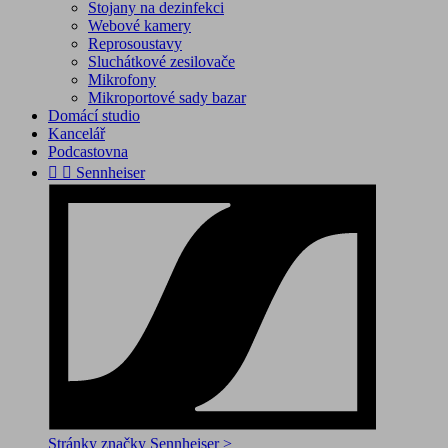
Stojany na dezinfekci
Webové kamery
Reprosoustavy
Sluchátkové zesilovače
Mikrofony
Mikroportové sady bazar
Domácí studio
Kancelář
Podcastovna


Sennheiser
Stránky značky Sennheiser >