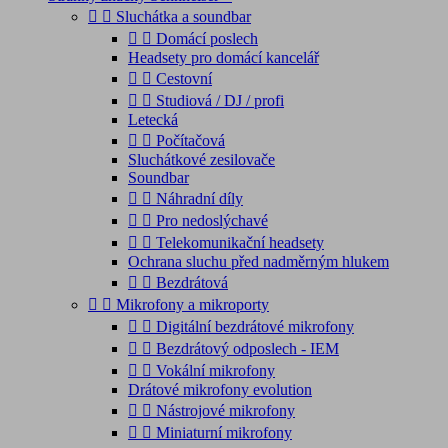


Sluchátka a soundbar


Domácí poslech
Headsety pro domácí kancelář


Cestovní


Studiová / DJ / profi
Letecká


Počítačová
Sluchátkové zesilovače
Soundbar


Náhradní díly


Pro nedoslýchavé


Telekomunikační headsety
Ochrana sluchu před nadměrným hlukem


Bezdrátová


Mikrofony a mikroporty


Digitální bezdrátové mikrofony


Bezdrátový odposlech - IEM


Vokální mikrofony
Drátové mikrofony evolution


Nástrojové mikrofony


Miniaturní mikrofony