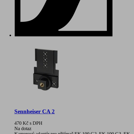
Sennheiser CA 2
470 Kč
s DPH
Na dotaz
Kamerový adaptér pro přijímač EK 100 G2, EK 100 G3, EK