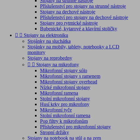
Stojany na strunné nástroje
Příslušenství pro stojany na strunné nástroje
Stojany na dechové nástroje
Příslušenství pro stojany na dechové nástroje
Stojany pro rytmické nástroje
Bubenické, kytarové a klavírní stoličky


Stojany na elektroniku
Stojánky na sluchátka
Stojánky na mobily, tablety, notebooky a LCD
monitory
Stojany na reprobedny


Stojany na mikrofony
Mikrofonní stojany sólo
Mikrofonní stojany s ramenem
Mikrofonní stojany overhead
Nízké mikrofonní stojany
Mikrofonní ramena
Stolní mikrofonní stojany
Husí krky pro mikrofony
Mikrofonní tyče
Stolní mikrofonní ramena
Pop filtry k mikrofonům
Příslušenství pro mikrofonní stojany
Stropní držáky
Stojany na notebook na stůl a na zem