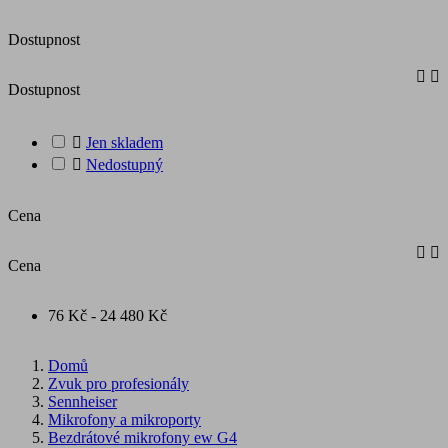
Dostupnost


Dostupnost

Jen skladem

Nedostupný
Cena


Cena
76 Kč - 24 480 Kč
Domů
Zvuk pro profesionály
Sennheiser
Mikrofony a mikroporty
Bezdrátové mikrofony ew G4