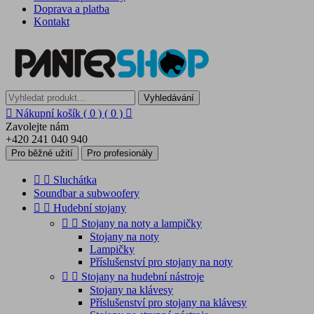
Doprava a platba
Kontakt
Vyhledávání

Nákupní košík
( 0 )
( 0 )

Zavolejte nám
+420 241 040 940
Pro běžné užití
Pro profesionály


Sluchátka
Soundbar a subwoofery


Hudební stojany


Stojany na noty a lampičky
Stojany na noty
Lampičky
Příslušenství pro stojany na noty


Stojany na hudební nástroje
Stojany na klávesy
Příslušenství pro stojany na klávesy