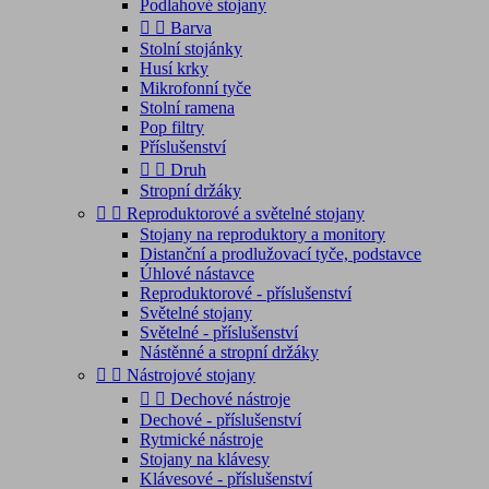
Podlahové stojany


Barva
Stolní stojánky
Husí krky
Mikrofonní tyče
Stolní ramena
Pop filtry
Příslušenství


Druh
Stropní držáky


Reproduktorové a světelné stojany
Stojany na reproduktory a monitory
Distanční a prodlužovací tyče, podstavce
Úhlové nástavce
Reproduktorové - příslušenství
Světelné stojany
Světelné - příslušenství
Nástěnné a stropní držáky


Nástrojové stojany


Dechové nástroje
Dechové - příslušenství
Rytmické nástroje
Stojany na klávesy
Klávesové - příslušenství