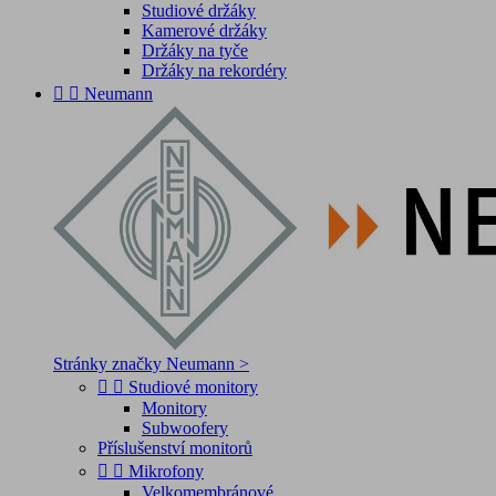
Studiové držáky
Kamerové držáky
Držáky na tyče
Držáky na rekordéry


Neumann
Stránky značky Neumann >


Studiové monitory
Monitory
Subwoofery
Příslušenství monitorů


Mikrofony
Velkomembránové