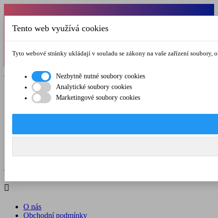
Od 1.7.-31.8.2026 budeme mít v pátek
Tento web využívá cookies
zkrácenou provozní dobu do 12.00 hod. Přejeme
vám pěkné léto!
Tyto webové stránky ukládají v souladu se zákony na vaše zařízení soubory, 

Registrovat

Přihlásit se
Nezbytně nutné soubory cookies
Analytické soubory cookies

Marketingové soubory cookies
O nás
Obchodní podmínky
Doprava a platba
Kontakt
Menu



Registrovat

Přihlásit se

O nás
Obchodní podmínky