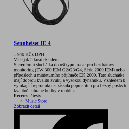
Sennheiser IE 4
1 940 Kč
s DPH
Více jak 5 kusů skladem
Stereofonní sluchátka do uší typu in-ear pro bezdrátový
monitoring (EW 300 IEM G2/G3/G4, Série 2000 IEM) nebo
příposlech u miniaturního přijímače EK 2000. Tato sluchátka
mají dobrou kvalitu zvuku a vysokou dynamiku. Vzhledem k
vynikající reprodukci si získala popularitu i pro běžný poslech
kvalitně nahrané hudby v mobilu.
Recenze / testy
Music Store
Zobrazit detail