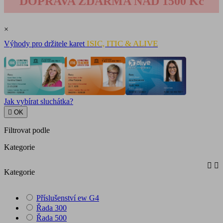
DOPRAVA ZDARMA NAD 1500 Kč
×
ISIC, ITIC & ALIVE
Výhody pro držitele karet
Jak vybírat sluchátka?

OK
Filtrovat podle
Kategorie


Kategorie
Příslušenství ew G4
Řada 300
Řada 500