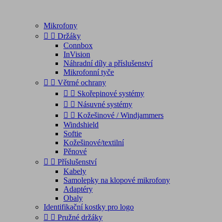
Mikrofony


Držáky
Connbox
InVision
Náhradní díly a příslušenství
Mikrofonní tyče


Větrné ochrany


Skořepinové systémy


Násuvné systémy


Kožešinové / Windjammers
Windshield
Softie
Kožešinové/textilní
Pěnové


Příslušenství
Kabely
Samolepky na klopové mikrofony
Adaptéry
Obaly
Identifikační kostky pro logo


Pružné držáky