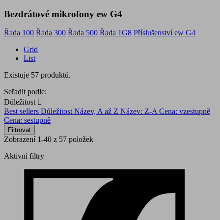
Bezdrátové mikrofony ew G4
Řada 100
Řada 300
Řada 500
Řada 1G8
Příslušenství ew G4
Grid
List
Existuje 57 produktů.
Seřadit podle:
Důležitost

Best sellers
Důležitost
Název, A až Z
Název: Z-A
Cena: vzestupně
Cena: sestupně
Filtrovat
Zobrazení 1-40 z 57 položek
Aktivní filtry