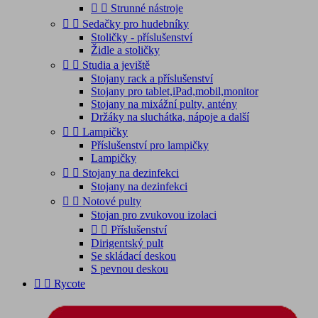


Strunné nástroje


Sedačky pro hudebníky
Stoličky - příslušenství
Židle a stoličky


Studia a jeviště
Stojany rack a příslušenství
Stojany pro tablet,iPad,mobil,monitor
Stojany na mixážní pulty, antény
Držáky na sluchátka, nápoje a další


Lampičky
Příslušenství pro lampičky
Lampičky


Stojany na dezinfekci
Stojany na dezinfekci


Notové pulty
Stojan pro zvukovou izolaci


Příslušenství
Dirigentský pult
Se skládací deskou
S pevnou deskou


Rycote