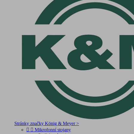
Stránky značky König & Meyer >


Mikrofonní stojany