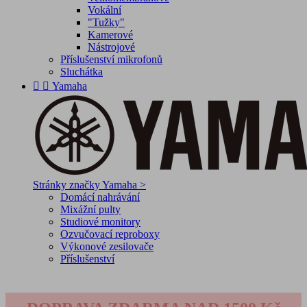
Vokální
"Tužky"
Kamerové
Nástrojové
Příslušenství mikrofonů
Sluchátka


Yamaha
Stránky značky Yamaha >
Domácí nahrávání
Mixážní pulty
Studiové monitory
Ozvučovací reproboxy
Výkonové zesilovače
Příslušenství