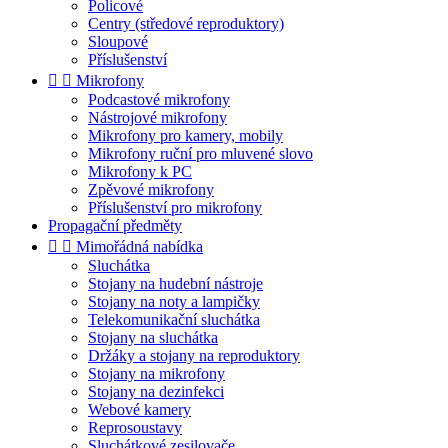
Policové
Centry (středové reproduktory)
Sloupové
Příslušenství


Mikrofony
Podcastové mikrofony
Nástrojové mikrofony
Mikrofony pro kamery, mobily
Mikrofony ruční pro mluvené slovo
Mikrofony k PC
Zpěvové mikrofony
Příslušenství pro mikrofony
Propagační předměty


Mimořádná nabídka
Sluchátka
Stojany na hudební nástroje
Stojany na noty a lampičky
Telekomunikační sluchátka
Stojany na sluchátka
Držáky a stojany na reproduktory
Stojany na mikrofony
Stojany na dezinfekci
Webové kamery
Reprosoustavy
Sluchátkové zesilovače