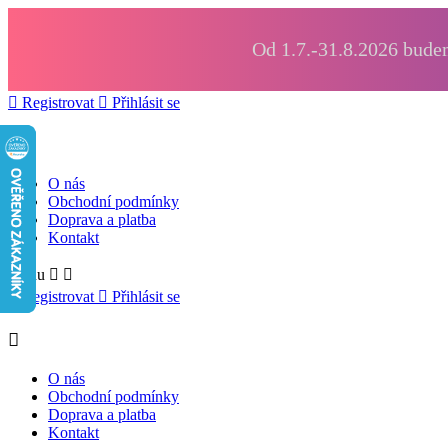
Od 1.7.-31.8.2026 budem

Registrovat

Přihlásit se

O nás
Obchodní podmínky
Doprava a platba
Kontakt
Menu



Registrovat

Přihlásit se

O nás
Obchodní podmínky
Doprava a platba
Kontakt