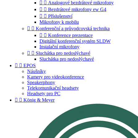


Analogové bezdrátové mikrofony


Bezdrátové mikrofony ew G4


Příslušenství
Mikrofony k mobilu


Konferenční a průvodcovská technika


Konference prezentace
Digitální konferenční systém SLDW
Instalační mikrofony


Sluchátka pro nedoslýchavé
Sluchátka pro nedoslýchavé


EPOS
Náušníky
Kamery pro videokonference
Speakerphony
Telekomunikační headsety
Headsety pro PC


König & Meyer