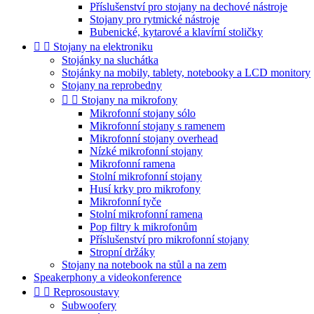
Příslušenství pro stojany na dechové nástroje
Stojany pro rytmické nástroje
Bubenické, kytarové a klavírní stoličky


Stojany na elektroniku
Stojánky na sluchátka
Stojánky na mobily, tablety, notebooky a LCD monitory
Stojany na reprobedny


Stojany na mikrofony
Mikrofonní stojany sólo
Mikrofonní stojany s ramenem
Mikrofonní stojany overhead
Nízké mikrofonní stojany
Mikrofonní ramena
Stolní mikrofonní stojany
Husí krky pro mikrofony
Mikrofonní tyče
Stolní mikrofonní ramena
Pop filtry k mikrofonům
Příslušenství pro mikrofonní stojany
Stropní držáky
Stojany na notebook na stůl a na zem
Speakerphony a videokonference


Reprosoustavy
Subwoofery