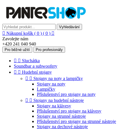
Vyhledávání

Nákupní košík
( 0 )
( 0 )

Zavolejte nám
+420 241 040 940
Pro běžné užití
Pro profesionály


Sluchátka
Soundbar a subwoofery


Hudební stojany


Stojany na noty a lampičky
Stojany na noty
Lampičky
Příslušenství pro stojany na noty


Stojany na hudební nástroje
Stojany na klávesy
Příslušenství pro stojany na klávesy
Stojany na strunné nástroje
Příslušenství pro stojany na strunné nástroje
Stojany na dechové nástroje