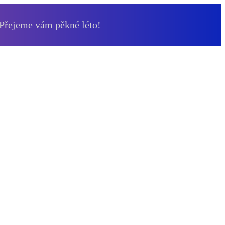
 Přejeme vám pěkné léto!