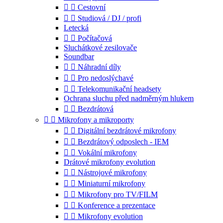


Cestovní


Studiová / DJ / profi
Letecká


Počítačová
Sluchátkové zesilovače
Soundbar


Náhradní díly


Pro nedoslýchavé


Telekomunikační headsety
Ochrana sluchu před nadměrným hlukem


Bezdrátová


Mikrofony a mikroporty


Digitální bezdrátové mikrofony


Bezdrátový odposlech - IEM


Vokální mikrofony
Drátové mikrofony evolution


Nástrojové mikrofony


Miniaturní mikrofony


Mikrofony pro TV/FILM


Konference a prezentace


Mikrofony evolution