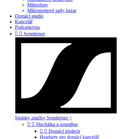
Mikrofony
Mikroportové sady bazar
Domácí studio
Kancelář
Podcastovna


Sennheiser
Stránky značky Sennheiser >


Sluchátka a soundbar


Domácí poslech
Headsety pro domácí kancelář