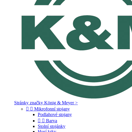
Stránky značky König & Meyer >


Mikrofonní stojany
Podlahové stojany


Barva
Stolní stojánky
Husí krky