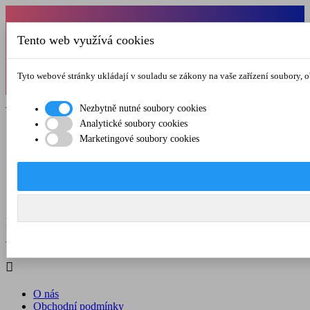
Od 1.7.-31.8.2026 budeme mít v pátek
Tento web využívá cookies
zkrácenou provozní dobu do 12.00 hod. Přejeme
vám pěkné léto!
Tyto webové stránky ukládají v souladu se zákony na vaše zařízení soubory, 

Registrovat

Přihlásit se
Nezbytně nutné soubory cookies
Analytické soubory cookies

Marketingové soubory cookies
O nás
Obchodní podmínky
Doprava a platba
Kontakt
Menu



Registrovat

Přihlásit se

O nás
Obchodní podmínky