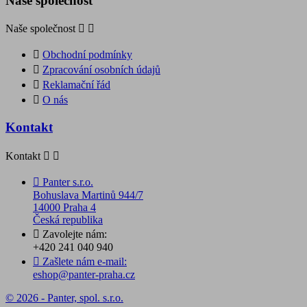
Naše společnost
Naše společnost



Obchodní podmínky

Zpracování osobních údajů

Reklamační řád

O nás
Kontakt
Kontakt



Panter s.r.o.
Bohuslava Martinů 944/7
14000 Praha 4
Česká republika

Zavolejte nám:
+420 241 040 940

Zašlete nám e-mail:
eshop@panter-praha.cz
© 2026 - Panter, spol. s.r.o.