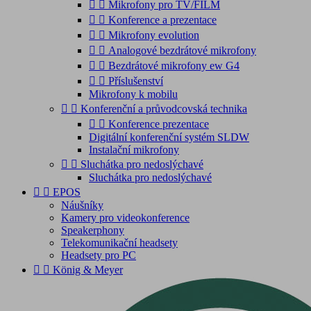


Mikrofony pro TV/FILM


Konference a prezentace


Mikrofony evolution


Analogové bezdrátové mikrofony


Bezdrátové mikrofony ew G4


Příslušenství
Mikrofony k mobilu


Konferenční a průvodcovská technika


Konference prezentace
Digitální konferenční systém SLDW
Instalační mikrofony


Sluchátka pro nedoslýchavé
Sluchátka pro nedoslýchavé


EPOS
Náušníky
Kamery pro videokonference
Speakerphony
Telekomunikační headsety
Headsety pro PC


König & Meyer