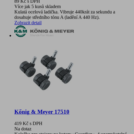
89 Kč
s DPH
Více jak 5 kusů skladem
Kulatá ocelová ladička. Vibruje 440krát za sekundu a
dosahuje středního tónu A (ladění A 440 Hz).
Zobrazit detail
Kőnig & Meyer 17510
419 Kč
s DPH
Na dotaz