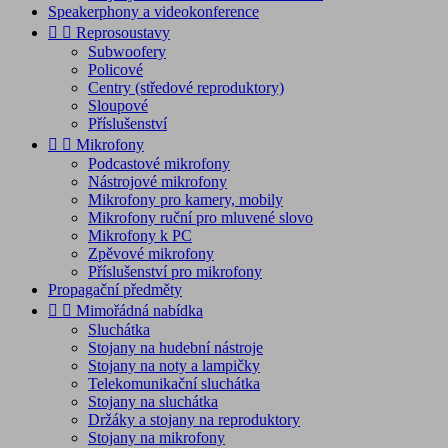
Speakerphony a videokonference


Reprosoustavy
Subwoofery
Policové
Centry (středové reproduktory)
Sloupové
Příslušenství


Mikrofony
Podcastové mikrofony
Nástrojové mikrofony
Mikrofony pro kamery, mobily
Mikrofony ruční pro mluvené slovo
Mikrofony k PC
Zpěvové mikrofony
Příslušenství pro mikrofony
Propagační předměty


Mimořádná nabídka
Sluchátka
Stojany na hudební nástroje
Stojany na noty a lampičky
Telekomunikační sluchátka
Stojany na sluchátka
Držáky a stojany na reproduktory
Stojany na mikrofony