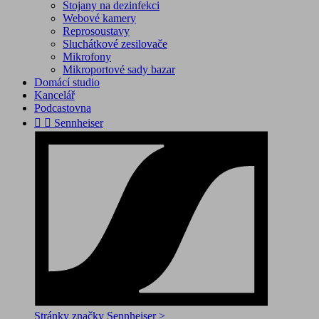
Stojany na dezinfekci
Webové kamery
Reprosoustavy
Sluchátkové zesilovače
Mikrofony
Mikroportové sady bazar
Domácí studio
Kancelář
Podcastovna


Sennheiser
Stránky značky Sennheiser >