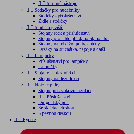


Strunné nástroje


Sedačky pro hudebníky
Stoličky - příslušenství
Židle a stoličky


Studia a jeviště
Stojany rack a příslušenství
Stojany pro tablet,iPad,mobil,monitor
Stojany na mixážní pulty, antény
Držáky na sluchátka, nápoje a další


Lampičky
Příslušenství pro lampičky
Lampičky


Stojany na dezinfekci
Stojany na dezinfekci


Notové pulty
Stojan pro zvukovou izolaci


Příslušenství
Dirigentský pult
Se skládací deskou
S pevnou deskou


Rycote