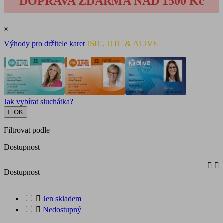
DOPRAVA ZDARMA NAD 1500 Kč
×
ISIC, ITIC & ALIVE
Výhody pro držitele karet
Jak vybírat sluchátka?

OK
Filtrovat podle
Dostupnost


Dostupnost

Jen skladem

Nedostupný