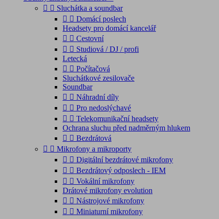


Sluchátka a soundbar


Domácí poslech
Headsety pro domácí kancelář


Cestovní


Studiová / DJ / profi
Letecká


Počítačová
Sluchátkové zesilovače
Soundbar


Náhradní díly


Pro nedoslýchavé


Telekomunikační headsety
Ochrana sluchu před nadměrným hlukem


Bezdrátová


Mikrofony a mikroporty


Digitální bezdrátové mikrofony


Bezdrátový odposlech - IEM


Vokální mikrofony
Drátové mikrofony evolution


Nástrojové mikrofony


Miniaturní mikrofony