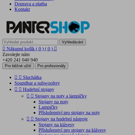
Doprava a platba
Kontakt
Vyhledávání

Nákupní košík
( 0 )
( 0 )

Zavolejte nám
+420 241 040 940
Pro běžné užití
Pro profesionály


Sluchátka
Soundbar a subwoofery


Hudební stojany


Stojany na noty a lampičky
Stojany na noty
Lampičky
Příslušenství pro stojany na noty


Stojany na hudební nástroje
Stojany na klávesy
Příslušenství pro stojany na klávesy