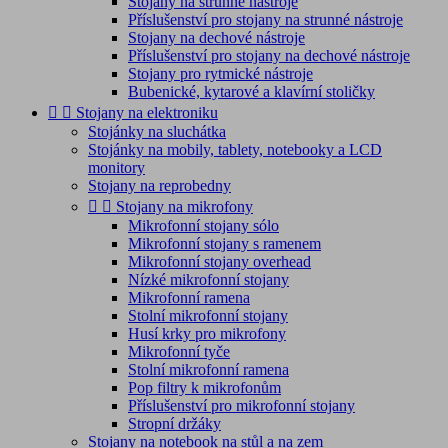
Stojany na strunné nástroje
Příslušenství pro stojany na strunné nástroje
Stojany na dechové nástroje
Příslušenství pro stojany na dechové nástroje
Stojany pro rytmické nástroje
Bubenické, kytarové a klavírní stoličky


Stojany na elektroniku
Stojánky na sluchátka
Stojánky na mobily, tablety, notebooky a LCD
monitory
Stojany na reprobedny


Stojany na mikrofony
Mikrofonní stojany sólo
Mikrofonní stojany s ramenem
Mikrofonní stojany overhead
Nízké mikrofonní stojany
Mikrofonní ramena
Stolní mikrofonní stojany
Husí krky pro mikrofony
Mikrofonní tyče
Stolní mikrofonní ramena
Pop filtry k mikrofonům
Příslušenství pro mikrofonní stojany
Stropní držáky
Stojany na notebook na stůl a na zem