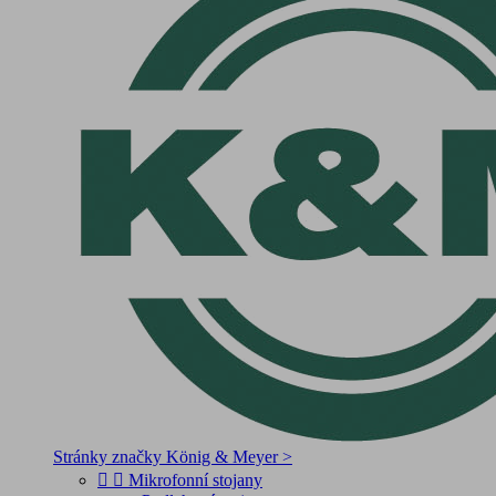
Stránky značky König & Meyer >


Mikrofonní stojany