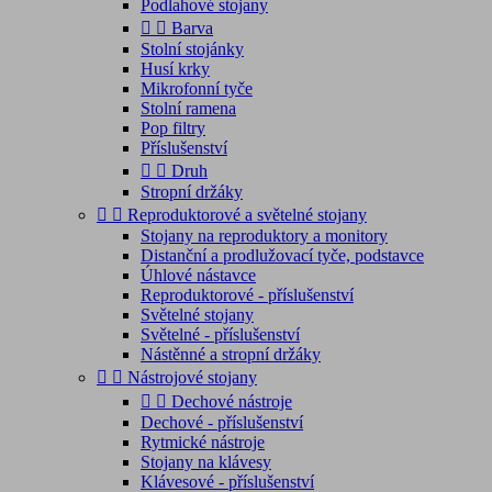
Podlahové stojany


Barva
Stolní stojánky
Husí krky
Mikrofonní tyče
Stolní ramena
Pop filtry
Příslušenství


Druh
Stropní držáky


Reproduktorové a světelné stojany
Stojany na reproduktory a monitory
Distanční a prodlužovací tyče, podstavce
Úhlové nástavce
Reproduktorové - příslušenství
Světelné stojany
Světelné - příslušenství
Nástěnné a stropní držáky


Nástrojové stojany


Dechové nástroje
Dechové - příslušenství
Rytmické nástroje
Stojany na klávesy
Klávesové - příslušenství