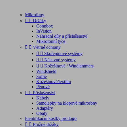
Mikrofony


Držáky
Connbox
InVision
Náhradní díly a příslušenství
Mikrofonní tyče


Větrné ochrany


Skořepinové systémy


Násuvné systémy


Kožešinové / Windjammers
Windshield
Softie
Kožešinové/textilní
Pěnové


Příslušenství
Kabely
Samolepky na klopové mikrofony
Adaptéry
Obaly
Identifikační kostky pro logo


Pružné držáky