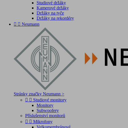
Studiové držáky
Kamerové držáky
Držáky na tyče
Držáky na rekordéry


Neumann
Stránky značky Neumann >


Studiové monitory
Monitory
Subwoofery
Příslušenství monitorů


Mikrofony
Velkomembránové