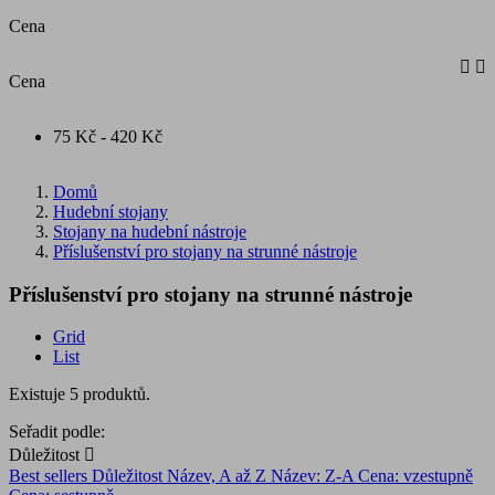
Cena


Cena
75 Kč - 420 Kč
Domů
Hudební stojany
Stojany na hudební nástroje
Příslušenství pro stojany na strunné nástroje
Příslušenství pro stojany na strunné nástroje
Grid
List
Existuje 5 produktů.
Seřadit podle:
Důležitost

Best sellers
Důležitost
Název, A až Z
Název: Z-A
Cena: vzestupně