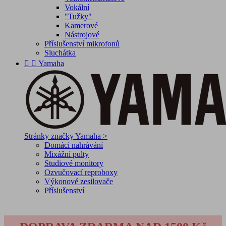
Vokální
"Tužky"
Kamerové
Nástrojové
Příslušenství mikrofonů
Sluchátka


Yamaha
Stránky značky Yamaha >
Domácí nahrávání
Mixážní pulty
Studiové monitory
Ozvučovací reproboxy
Výkonové zesilovače
Příslušenství