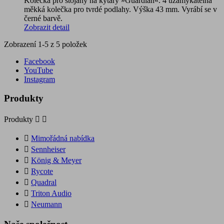
Kolečka pro stojany na kytary »Guardian«. 4 uzamykatelná
měkká kolečka pro tvrdé podlahy. Výška 43 mm. Vyrábí se v
černé barvě.
Zobrazit detail
Zobrazení 1-5 z 5 položek
Facebook
YouTube
Instagram
Produkty
Produkty



Mimořádná nabídka

Sennheiser

König & Meyer

Rycote

Quadral

Triton Audio

Neumann