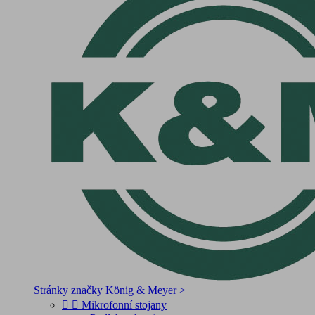
Stránky značky König & Meyer >


Mikrofonní stojany