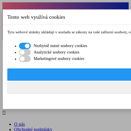
Od 1.7.-31.8.2026 budeme mít v pátek
Tento web využívá cookies
zkrácenou provozní dobu do 12.00 hod. Přejeme
vám pěkné léto!
Tyto webové stránky ukládají v souladu se zákony na vaše zařízení soubory, 

Registrovat

Přihlásit se
Nezbytně nutné soubory cookies
Analytické soubory cookies

Marketingové soubory cookies
O nás
Obchodní podmínky
Doprava a platba
Kontakt
Menu



Registrovat

Přihlásit se

O nás
Obchodní podmínky