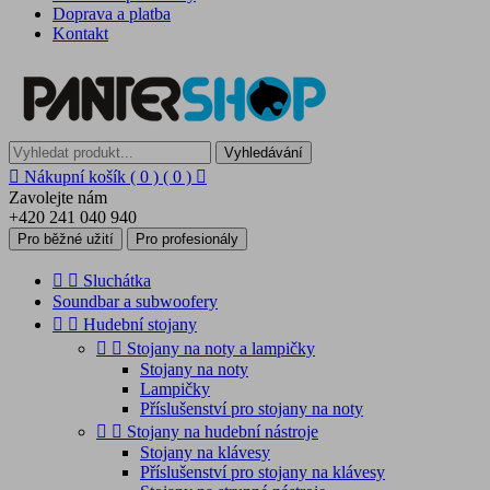
Doprava a platba
Kontakt
Vyhledávání

Nákupní košík
( 0 )
( 0 )

Zavolejte nám
+420 241 040 940
Pro běžné užití
Pro profesionály


Sluchátka
Soundbar a subwoofery


Hudební stojany


Stojany na noty a lampičky
Stojany na noty
Lampičky
Příslušenství pro stojany na noty


Stojany na hudební nástroje
Stojany na klávesy
Příslušenství pro stojany na klávesy