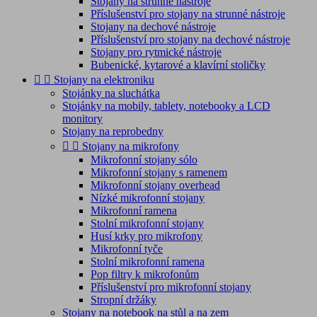
Stojany na strunné nástroje
Příslušenství pro stojany na strunné nástroje
Stojany na dechové nástroje
Příslušenství pro stojany na dechové nástroje
Stojany pro rytmické nástroje
Bubenické, kytarové a klavírní stoličky


Stojany na elektroniku
Stojánky na sluchátka
Stojánky na mobily, tablety, notebooky a LCD
monitory
Stojany na reprobedny


Stojany na mikrofony
Mikrofonní stojany sólo
Mikrofonní stojany s ramenem
Mikrofonní stojany overhead
Nízké mikrofonní stojany
Mikrofonní ramena
Stolní mikrofonní stojany
Husí krky pro mikrofony
Mikrofonní tyče
Stolní mikrofonní ramena
Pop filtry k mikrofonům
Příslušenství pro mikrofonní stojany
Stropní držáky
Stojany na notebook na stůl a na zem