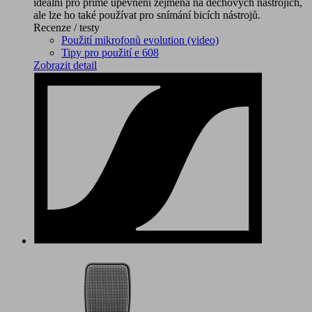
ideální pro přímé upevnění zejména na dechových nástrojích,
ale lze ho také používat pro snímání bicích nástrojů.
Recenze / testy
Použití mikrofonů evolution (video)
Tipy pro použití e 608
Zobrazit detail