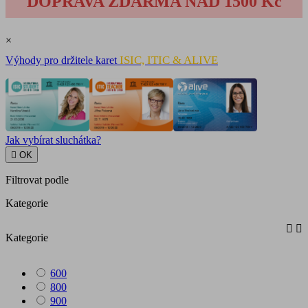
DOPRAVA ZDARMA NAD 1500 Kč
×
ISIC, ITIC & ALIVE
Výhody pro držitele karet
Jak vybírat sluchátka?

OK
Filtrovat podle
Kategorie


Kategorie
600
800
900