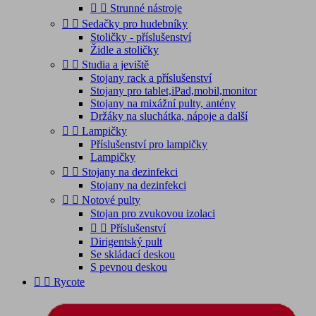


Strunné nástroje


Sedačky pro hudebníky
Stoličky - příslušenství
Židle a stoličky


Studia a jeviště
Stojany rack a příslušenství
Stojany pro tablet,iPad,mobil,monitor
Stojany na mixážní pulty, antény
Držáky na sluchátka, nápoje a další


Lampičky
Příslušenství pro lampičky
Lampičky


Stojany na dezinfekci
Stojany na dezinfekci


Notové pulty
Stojan pro zvukovou izolaci


Příslušenství
Dirigentský pult
Se skládací deskou
S pevnou deskou


Rycote