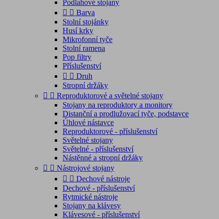
Podlahové stojany


Barva
Stolní stojánky
Husí krky
Mikrofonní tyče
Stolní ramena
Pop filtry
Příslušenství


Druh
Stropní držáky


Reproduktorové a světelné stojany
Stojany na reproduktory a monitory
Distanční a prodlužovací tyče, podstavce
Úhlové nástavce
Reproduktorové - příslušenství
Světelné stojany
Světelné - příslušenství
Nástěnné a stropní držáky


Nástrojové stojany


Dechové nástroje
Dechové - příslušenství
Rytmické nástroje
Stojany na klávesy
Klávesové - příslušenství