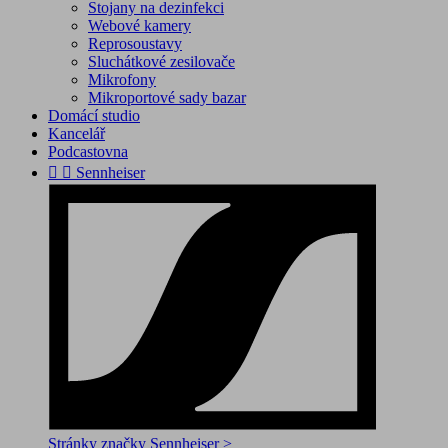
Stojany na dezinfekci
Webové kamery
Reprosoustavy
Sluchátkové zesilovače
Mikrofony
Mikroportové sady bazar
Domácí studio
Kancelář
Podcastovna


Sennheiser
Stránky značky Sennheiser >