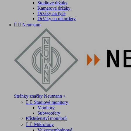
Studiové držáky
Kamerové držáky
Držáky na tyče
Držáky na rekordéry


Neumann
Stránky značky Neumann >


Studiové monitory
Monitory
Subwoofery
Příslušenství monitorů


Mikrofony
Velkomembránové