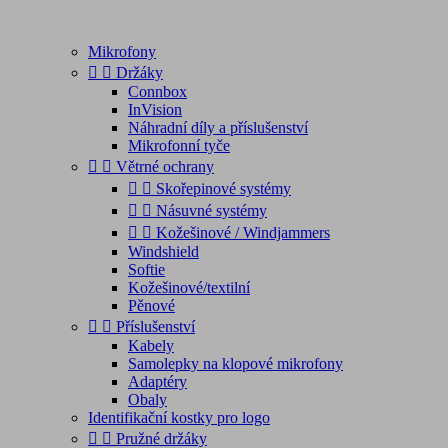
Mikrofony


Držáky
Connbox
InVision
Náhradní díly a příslušenství
Mikrofonní tyče


Větrné ochrany


Skořepinové systémy


Násuvné systémy


Kožešinové / Windjammers
Windshield
Softie
Kožešinové/textilní
Pěnové


Příslušenství
Kabely
Samolepky na klopové mikrofony
Adaptéry
Obaly
Identifikační kostky pro logo


Pružné držáky