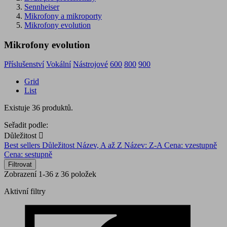
Sennheiser
Mikrofony a mikroporty
Mikrofony evolution
Mikrofony evolution
Příslušenství
Vokální
Nástrojové
600
800
900
Grid
List
Existuje 36 produktů.
Seřadit podle:
Důležitost

Best sellers
Důležitost
Název, A až Z
Název: Z-A
Cena: vzestupně
Cena: sestupně
Filtrovat
Zobrazení 1-36 z 36 položek
Aktivní filtry