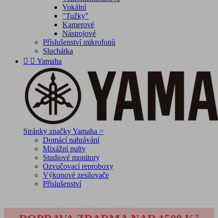
Vokální
"Tužky"
Kamerové
Nástrojové
Příslušenství mikrofonů
Sluchátka


Yamaha
Stránky značky Yamaha >
Domácí nahrávání
Mixážní pulty
Studiové monitory
Ozvučovací reproboxy
Výkonové zesilovače
Příslušenství