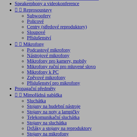
Speakerphony a videokonference


Reprosoustavy
Subwoofery
Policové
Centry (středové reproduktory)
Sloupové
Příslušenství


Mikrofony
Podcastové mikrofony
Nástrojové mikrofony
Mikrofony pro kamery, mobily
Mikrofony ruční pro mluvené slovo
Mikrofony k PC
Zpěvové mikrofony
Příslušenství pro mikrofony
Propagační předměty


Mimořádná nabídka
Sluchátka
Stojany na hudební nástroje
Stojany na noty a lampičky
Telekomunikační sluchátka
Stojany na sluchátka
Držáky a stojany na reproduktory
Stojany na mikrofony