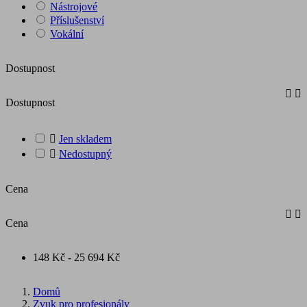
Nástrojové
Příslušenství
Vokální
Dostupnost


Dostupnost

Jen skladem

Nedostupný
Cena


Cena
148 Kč - 25 694 Kč
Domů
Zvuk pro profesionály