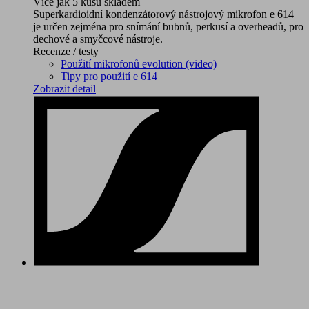
Více jak 5 kusů skladem
Superkardioidní kondenzátorový nástrojový mikrofon e 614
je určen zejména pro snímání bubnů, perkusí a overheadů, pro
dechové a smyčcové nástroje.
Recenze / testy
Použití mikrofonů evolution (video)
Tipy pro použití e 614
Zobrazit detail