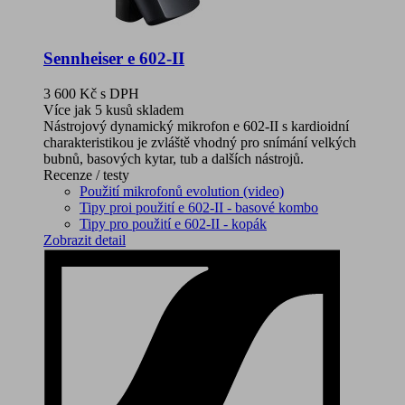
Sennheiser e 602-II
3 600 Kč
s DPH
Více jak 5 kusů skladem
Nástrojový dynamický mikrofon e 602-II s kardioidní
charakteristikou je zvláště vhodný pro snímání velkých
bubnů, basových kytar, tub a dalších nástrojů.
Recenze / testy
Použití mikrofonů evolution (video)
Tipy proi použití e 602-II - basové kombo
Tipy pro použití e 602-II - kopák
Zobrazit detail