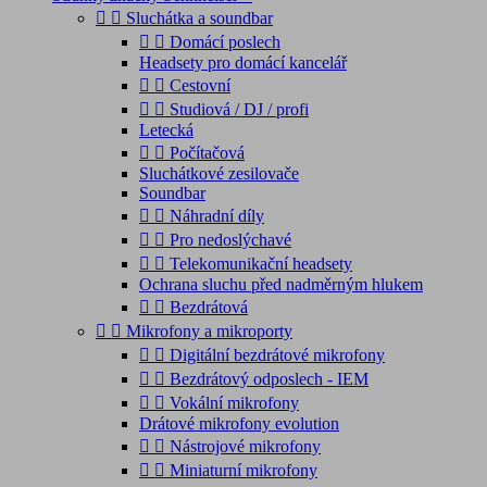


Sluchátka a soundbar


Domácí poslech
Headsety pro domácí kancelář


Cestovní


Studiová / DJ / profi
Letecká


Počítačová
Sluchátkové zesilovače
Soundbar


Náhradní díly


Pro nedoslýchavé


Telekomunikační headsety
Ochrana sluchu před nadměrným hlukem


Bezdrátová


Mikrofony a mikroporty


Digitální bezdrátové mikrofony


Bezdrátový odposlech - IEM


Vokální mikrofony
Drátové mikrofony evolution


Nástrojové mikrofony


Miniaturní mikrofony