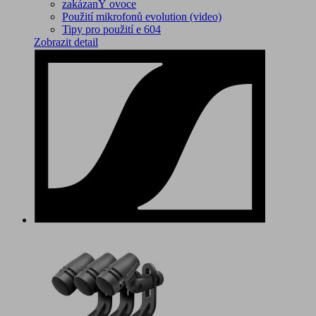
zakázanÝ ovoce
Použití mikrofonů evolution (video)
Tipy pro použití e 604
Zobrazit detail