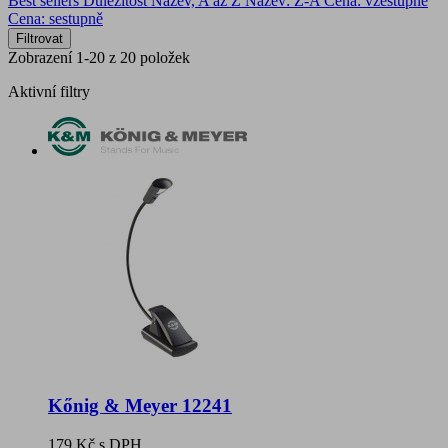
Best sellers
Důležitost
Název, A až Z
Název: Z-A
Cena: vzestupně
Cena: sestupně
Filtrovat
Zobrazení 1-20 z 20 položek
Aktivní filtry
Kőnig & Meyer 12241
179 Kč
s DPH