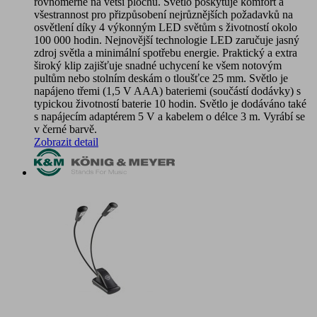
rovnoměrně na větší plochu. Světlo poskytuje komfort a
všestrannost pro přizpůsobení nejrůznějších požadavků na
osvětlení díky 4 výkonným LED světům s životností okolo
100 000 hodin. Nejnovější technologie LED zaručuje jasný
zdroj světla a minimální spotřebu energie. Praktický a extra
široký klip zajišťuje snadné uchycení ke všem notovým
pultům nebo stolním deskám o tloušťce 25 mm. Světlo je
napájeno třemi (1,5 V AAA) bateriemi (součástí dodávky) s
typickou životností baterie 10 hodin. Světlo je dodáváno také
s napájecím adaptérem 5 V a kabelem o délce 3 m. Vyrábí se
v černé barvě.
Zobrazit detail