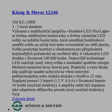
Kőnig & Meyer 12246
350 Kč
s DPH
3 - 5 kusů skladem
Výkonná a multifunkční lampička »Double4 LED FlexLight«
se dvěma oddělenými husími krky a dvěma odolnými LED
světly na každém husím krku, která umožňují hudebníkovi
zaměřit světlo na určitý bod nebo rovnoměrně na větší plochu.
Světlo poskytuje komfort a všestrannost pro přizpůsobení
nejrůznějších požadavků na osvětlení díky 4 výkonným LED
diodám s životností 100 000 hodin. Nejnovější technologie
LED zaručuje jasný zdroj světla a minimální spotřebu energie.
Možnost nastavení dvou úrovní jasu. Praktický a extra široký
klip zajišťuje snadné uchycení ke všem notovým
pultům/stojanům nebo stolním deskám o tloušťce 25 mm.
Napájení pomocí 3 baterií (1,5 V AAA) s životností baterie
10 hodin (součástí dodávky). Lampička může být napájena
také adaptérem střídavého proudu (není součástí dodávky).
Vyrá
Zobrazit detail