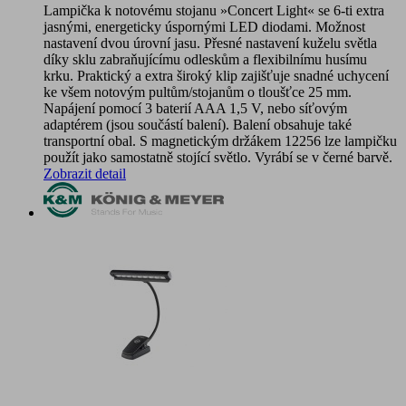
Lampička k notovému stojanu »Concert Light« se 6-ti extra
jasnými, energeticky úspornými LED diodami. Možnost
nastavení dvou úrovní jasu. Přesné nastavení kuželu světla
díky sklu zabraňujícímu odleskům a flexibilnímu husímu
krku. Praktický a extra široký klip zajišťuje snadné uchycení
ke všem notovým pultům/stojanům o tloušťce 25 mm.
Napájení pomocí 3 baterií AAA 1,5 V, nebo síťovým
adaptérem (jsou součástí balení). Balení obsahuje také
transportní obal. S magnetickým držákem 12256 lze lampičku
použít jako samostatně stojící světlo. Vyrábí se v černé barvě.
Zobrazit detail