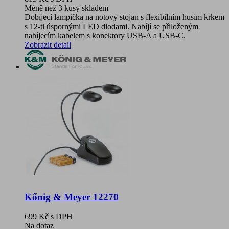
Méně než 3 kusy skladem
Dobíjecí lampička na notový stojan s flexibilním husím krkem
s 12-ti úspornými LED diodami. Nabíjí se přiloženým
nabíjecím kabelem s konektory USB-A a USB-C.
Zobrazit detail
Kőnig & Meyer 12270
699 Kč
s DPH
Na dotaz