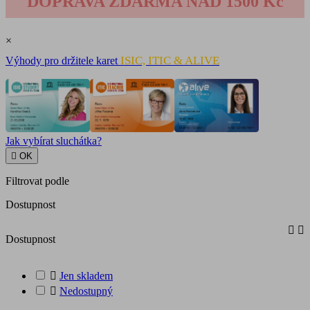
DOPRAVA ZDARMA NAD 1500 Kč
×
ISIC, ITIC & ALIVE
Výhody pro držitele karet
Jak vybírat sluchátka?

OK
Filtrovat podle
Dostupnost


Dostupnost

Jen skladem

Nedostupný