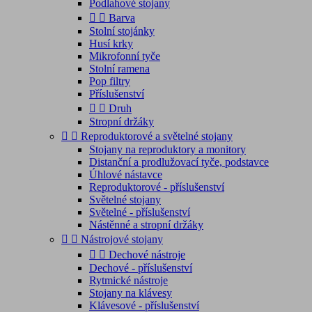
Podlahové stojany


Barva
Stolní stojánky
Husí krky
Mikrofonní tyče
Stolní ramena
Pop filtry
Příslušenství


Druh
Stropní držáky


Reproduktorové a světelné stojany
Stojany na reproduktory a monitory
Distanční a prodlužovací tyče, podstavce
Úhlové nástavce
Reproduktorové - příslušenství
Světelné stojany
Světelné - příslušenství
Nástěnné a stropní držáky


Nástrojové stojany


Dechové nástroje
Dechové - příslušenství
Rytmické nástroje
Stojany na klávesy
Klávesové - příslušenství