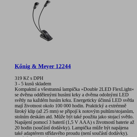
Kőnig & Meyer 12244
319 Kč
s DPH
3 - 5 kusů skladem
Kompaktní a všestranná lampička »Double 2LED FlexLight«
se dvěma oddělenými husími krky a dvěma odolnými LED
světly na každém husím krku. Energeticky účinná LED světla
mají životnost okolo 100 000 hodin. Praktický a extrémně
široký klip (až 25 mm) se připojí k notovým pultům/stojanům,
stolním deskám atd. Může být také použita jako stojací světlo.
Napájení pomocí 3 baterií (1,5 V AAA) s životností baterie až
20 hodin (součástí dodávky). Lampička může být napájena
také adaptérem střídavého proudu (není součástí dodávky).