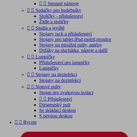


Strunné nástroje


Sedačky pro hudebníky
Stoličky - příslušenství
Židle a stoličky


Studia a jeviště
Stojany rack a příslušenství
Stojany pro tablet,iPad,mobil,monitor
Stojany na mixážní pulty, antény
Držáky na sluchátka, nápoje a další


Lampičky
Příslušenství pro lampičky
Lampičky


Stojany na dezinfekci
Stojany na dezinfekci


Notové pulty
Stojan pro zvukovou izolaci


Příslušenství
Dirigentský pult
Se skládací deskou
S pevnou deskou


Rycote