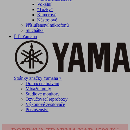
Vokální
"Tužky"
Kamerové
Nástrojové
Příslušenství mikrofonů
Sluchátka


Yamaha
Stránky značky Yamaha >
Domácí nahrávání
Mixážní pulty
Studiové monitory
Ozvučovací reproboxy
Výkonové zesilovače
Příslušenství