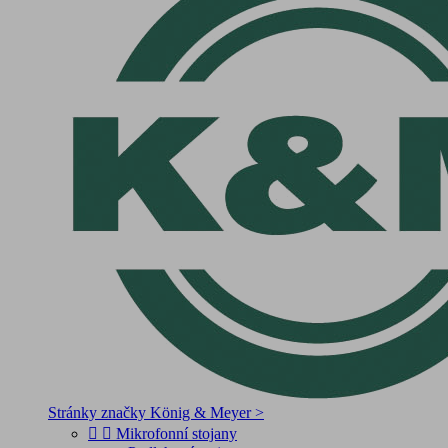
Stránky značky König & Meyer >


Mikrofonní stojany