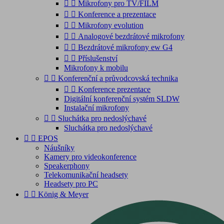


Mikrofony pro TV/FILM


Konference a prezentace


Mikrofony evolution


Analogové bezdrátové mikrofony


Bezdrátové mikrofony ew G4


Příslušenství
Mikrofony k mobilu


Konferenční a průvodcovská technika


Konference prezentace
Digitální konferenční systém SLDW
Instalační mikrofony


Sluchátka pro nedoslýchavé
Sluchátka pro nedoslýchavé


EPOS
Náušníky
Kamery pro videokonference
Speakerphony
Telekomunikační headsety
Headsety pro PC


König & Meyer