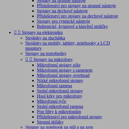
Stojany na strunné nástroje
Příslušenství pro stojany na strunné nástroje
Stojany na dechové nástroje
Příslušenství pro stojany na dechové nástroje
Stojany pro rytmické nástroje
Bubenické, kytarové a klavírní stoličky


Stojany na elektroniku
Stojánky na sluchátka
Stojánky na mobily, tablety, notebooky a LCD
monitory
Stojany na reprobedny


Stojany na mikrofony
Mikrofonní stojany sólo
Mikrofonní stojany s ramenem
Mikrofonní stojany overhead
Nízké mikrofonní stojany
Mikrofonní ramena
Stolní mikrofonní stojany
Husí krky pro mikrofony
Mikrofonní tyče
Stolní mikrofonní ramena
Pop filtry k mikrofonům
Příslušenství pro mikrofonní stojany
Stropní držáky
Stojany na notebook na stůl a na zem