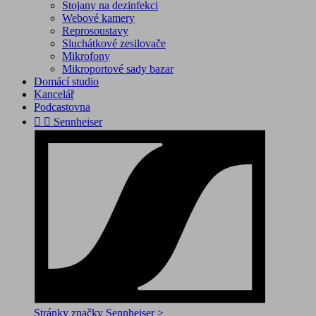
Stojany na dezinfekci
Webové kamery
Reprosoustavy
Sluchátkové zesilovače
Mikrofony
Mikroportové sady bazar
Domácí studio
Kancelář
Podcastovna


Sennheiser
Stránky značky Sennheiser >