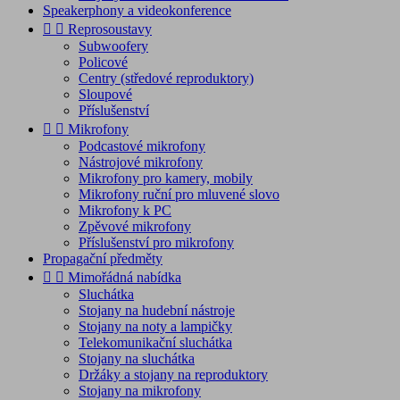
Speakerphony a videokonference


Reprosoustavy
Subwoofery
Policové
Centry (středové reproduktory)
Sloupové
Příslušenství


Mikrofony
Podcastové mikrofony
Nástrojové mikrofony
Mikrofony pro kamery, mobily
Mikrofony ruční pro mluvené slovo
Mikrofony k PC
Zpěvové mikrofony
Příslušenství pro mikrofony
Propagační předměty


Mimořádná nabídka
Sluchátka
Stojany na hudební nástroje
Stojany na noty a lampičky
Telekomunikační sluchátka
Stojany na sluchátka
Držáky a stojany na reproduktory
Stojany na mikrofony