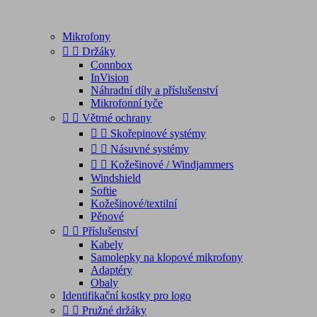
Mikrofony


Držáky
Connbox
InVision
Náhradní díly a příslušenství
Mikrofonní tyče


Větrné ochrany


Skořepinové systémy


Násuvné systémy


Kožešinové / Windjammers
Windshield
Softie
Kožešinové/textilní
Pěnové


Příslušenství
Kabely
Samolepky na klopové mikrofony
Adaptéry
Obaly
Identifikační kostky pro logo


Pružné držáky