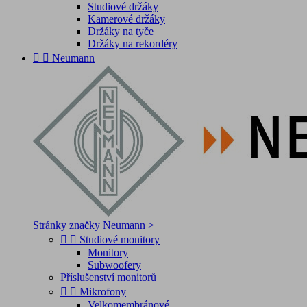
Studiové držáky
Kamerové držáky
Držáky na tyče
Držáky na rekordéry


Neumann
Stránky značky Neumann >


Studiové monitory
Monitory
Subwoofery
Příslušenství monitorů


Mikrofony
Velkomembránové