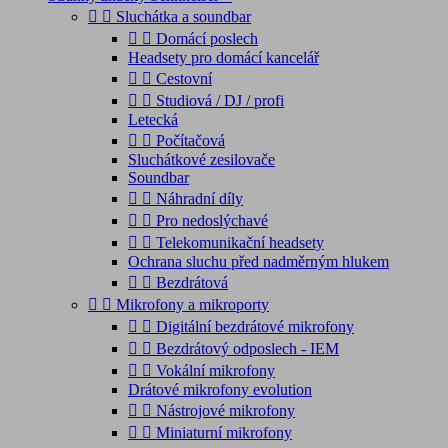


Sluchátka a soundbar


Domácí poslech
Headsety pro domácí kancelář


Cestovní


Studiová / DJ / profi
Letecká


Počítačová
Sluchátkové zesilovače
Soundbar


Náhradní díly


Pro nedoslýchavé


Telekomunikační headsety
Ochrana sluchu před nadměrným hlukem


Bezdrátová


Mikrofony a mikroporty


Digitální bezdrátové mikrofony


Bezdrátový odposlech - IEM


Vokální mikrofony
Drátové mikrofony evolution


Nástrojové mikrofony


Miniaturní mikrofony