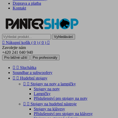
Doprava a platba
Kontakt
Vyhledávání

Nákupní košík
( 0 )
( 0 )

Zavolejte nám
+420 241 040 940
Pro běžné užití
Pro profesionály


Sluchátka
Soundbar a subwoofery


Hudební stojany


Stojany na noty a lampičky
Stojany na noty
Lampičky
Příslušenství pro stojany na noty


Stojany na hudební nástroje
Stojany na klávesy
Příslušenství pro stojany na klávesy