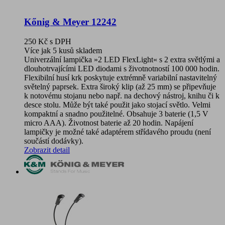
Kőnig & Meyer 12242
250 Kč
s DPH
Více jak 5 kusů skladem
Univerzální lampička »2 LED FlexLight« s 2 extra světlými a
dlouhotrvajícími LED diodami s životnotností 100 000 hodin.
Flexibilní husí krk poskytuje extrémně variabilní nastavitelný
světelný paprsek. Extra široký klip (až 25 mm) se připevňuje
k notovému stojanu nebo např. na dechový nástroj, knihu či k
desce stolu. Může být také použit jako stojací světlo. Velmi
kompaktní a snadno použitelné. Obsahuje 3 baterie (1,5 V
micro AAA). Životnost baterie až 20 hodin. Napájení
lampičky je možné také adaptérem střídavého proudu (není
součástí dodávky).
Zobrazit detail