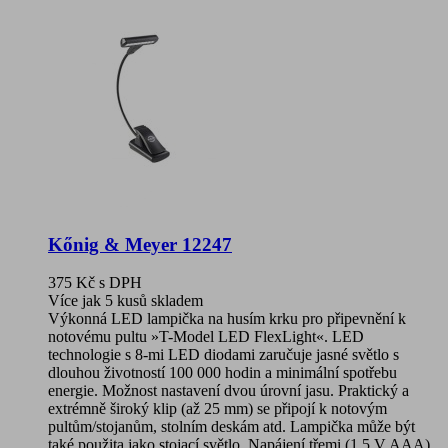
Kőnig & Meyer 12247
375 Kč
s DPH
Více jak 5 kusů skladem
Výkonná LED lampička na husím krku pro připevnění k
notovému pultu »T-Model LED FlexLight«. LED
technologie s 8-mi LED diodami zaručuje jasné světlo s
dlouhou životností 100 000 hodin a minimální spotřebu
energie. Možnost nastavení dvou úrovní jasu. Praktický a
extrémně široký klip (až 25 mm) se připojí k notovým
pultům/stojanům, stolním deskám atd. Lampička může být
také použita jako stojací světlo. Napájení třemi (1,5 V AAA)