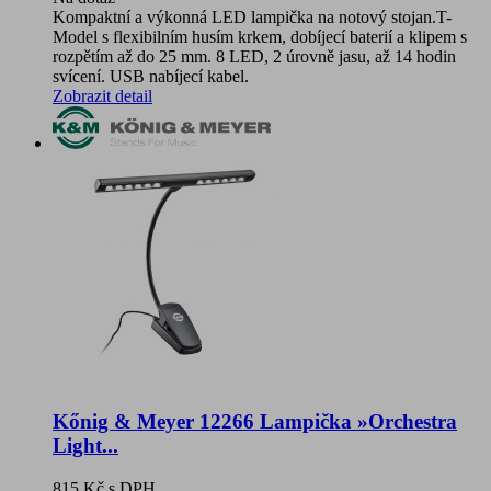
Kompaktní a výkonná LED lampička na notový stojan.T-
Model s flexibilním husím krkem, dobíjecí baterií a klipem s
rozpětím až do 25 mm. 8 LED, 2 úrovně jasu, až 14 hodin
svícení. USB nabíjecí kabel.
Zobrazit detail
Kőnig & Meyer 12266 Lampička »Orchestra
Light...
815 Kč
s DPH