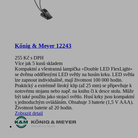
Kőnig & Meyer 12243
255 Kč
s DPH
Více jak 5 kusů skladem
Kompaktní a všestranná lampička »Double LED FlexLight«
se dvěma oddělenými LED světly na husím krku. LED světla
lze zapnout individuálně, mají životnost 100 000 hodin.
Praktický a extrémně široký klip (až 25 mm) se připevňuje k
notovému stojanu nebo např. na knihu či k desce stolu. Může
být také použita jako stojací světlo. Husí krky jsou kompaktní
s jednoduchým ovládáním. Obsahuje 3 baterie (1,5 V AAA).
Životnost baterie až 20 hodin.
Zobrazit detail