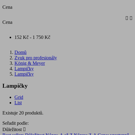
Cena


Cena
152 Kč - 1 750 Kč
Domů
Zvuk pro profesionály
König & Meyer
Lampičky
Lampičky
Lampičky
Grid
List
Existuje 20 produktů.
Seřadit podle:
Důležitost
