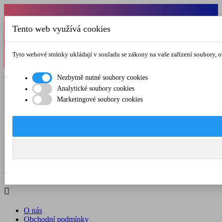
Od 1.7.-31.8.2026 budeme mít v pátek
Tento web využívá cookies
zkrácenou provozní dobu do 12.00 hod. Přejeme
vám pěkné léto!
Tyto webové stránky ukládají v souladu se zákony na vaše zařízení soubory, 

Registrovat

Přihlásit se
Nezbytně nutné soubory cookies
Analytické soubory cookies

Marketingové soubory cookies
O nás
Obchodní podmínky
Doprava a platba
Kontakt
Menu



Registrovat

Přihlásit se

O nás
Obchodní podmínky