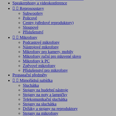
Speakerphony a videokonference


Reprosoustavy
Subwoofery
Policové
Centry (středové reproduktory)
Sloupové
Příslušenství


Mikrofony
Podcastové mikrofony
Nástrojové mikrofony
Mikrofony pro kamery, mobily
Mikrofony ruční pro mluvené slovo
Mikrofony k PC
Zpěvové mikrofony
Příslušenství pro mikrofony
Propagační předměty


Mimořádná nabídka
Sluchátka
Stojany na hudební nástroje
Stojany na noty a lampičky
Telekomunikační sluchátka
Stojany na sluchátka
Držáky a stojany na reproduktory
Stojany na mikrofony