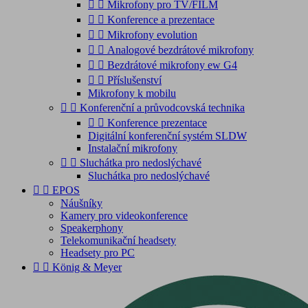


Mikrofony pro TV/FILM


Konference a prezentace


Mikrofony evolution


Analogové bezdrátové mikrofony


Bezdrátové mikrofony ew G4


Příslušenství
Mikrofony k mobilu


Konferenční a průvodcovská technika


Konference prezentace
Digitální konferenční systém SLDW
Instalační mikrofony


Sluchátka pro nedoslýchavé
Sluchátka pro nedoslýchavé


EPOS
Náušníky
Kamery pro videokonference
Speakerphony
Telekomunikační headsety
Headsety pro PC


König & Meyer