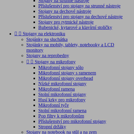
Stojany na strunné nástroje
Příslušenství pro stojany na strunné nástroje
Stojany na dechové nástroje
Příslušenství pro stojany na dechové nástroje
Stojany pro rytmické nástroje
Bubenické, kytarové a klavírní stoličky


Stojany na elektroniku
Stojánky na sluchátka
Stojánky na mobily, tablety, notebooky a LCD
monitory
Stojany na reprobedny


Stojany na mikrofony
Mikrofonní stojany sólo
Mikrofonní stojany s ramenem
Mikrofonní stojany overhead
Nízké mikrofonní stojany
Mikrofonní ramena
Stolní mikrofonní stojany
Husí krky pro mikrofony
Mikrofonní tyče
Stolní mikrofonní ramena
Pop filtry k mikrofonům
Příslušenství pro mikrofonní stojany
Stropní držáky
Stojany na notebook na stůl a na zem