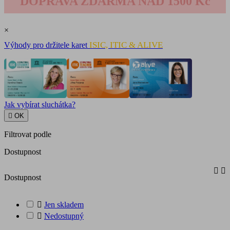
DOPRAVA ZDARMA NAD 1500 Kč
×
ISIC, ITIC & ALIVE
Výhody pro držitele karet
Jak vybírat sluchátka?

OK
Filtrovat podle
Dostupnost


Dostupnost

Jen skladem

Nedostupný