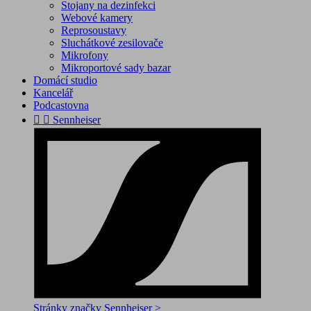
Stojany na dezinfekci
Webové kamery
Reprosoustavy
Sluchátkové zesilovače
Mikrofony
Mikroportové sady bazar
Domácí studio
Kancelář
Podcastovna


Sennheiser
Stránky značky Sennheiser >