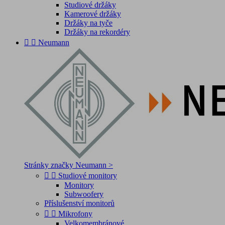
Studiové držáky
Kamerové držáky
Držáky na tyče
Držáky na rekordéry


Neumann
Stránky značky Neumann >


Studiové monitory
Monitory
Subwoofery
Příslušenství monitorů


Mikrofony
Velkomembránové