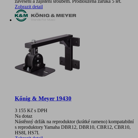
zavěšení a zajištění šroubem. Prodloužená záruka 5 let.
Zobrazit detail
Kőnig & Meyer 19430
3 155 Kč
s DPH
Na dotaz
Nástěnný držák na reproduktor (krátké rameno) kompatabilní
s reproduktory Yamaha DBR12, DBR10, CBR12, CBR10,
HS8I, HS7I.