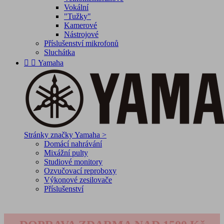
Vokální
"Tužky"
Kamerové
Nástrojové
Příslušenství mikrofonů
Sluchátka


Yamaha
Stránky značky Yamaha >
Domácí nahrávání
Mixážní pulty
Studiové monitory
Ozvučovací reproboxy
Výkonové zesilovače
Příslušenství