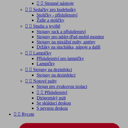


Strunné nástroje


Sedačky pro hudebníky
Stoličky - příslušenství
Židle a stoličky


Studia a jeviště
Stojany rack a příslušenství
Stojany pro tablet,iPad,mobil,monitor
Stojany na mixážní pulty, antény
Držáky na sluchátka, nápoje a další


Lampičky
Příslušenství pro lampičky
Lampičky


Stojany na dezinfekci
Stojany na dezinfekci


Notové pulty
Stojan pro zvukovou izolaci


Příslušenství
Dirigentský pult
Se skládací deskou
S pevnou deskou


Rycote