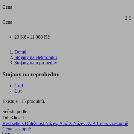
Cena


Cena
29 Kč - 11 000 Kč
Domů
Stojany na elektroniku
Stojany na reprobedny
Stojany na reprobedny
Grid
List
Existuje 115 produktů.
Seřadit podle:
Důležitost

Best sellers
Důležitost
Název, A až Z
Název: Z-A
Cena: vzestupně
Cena: sestupně