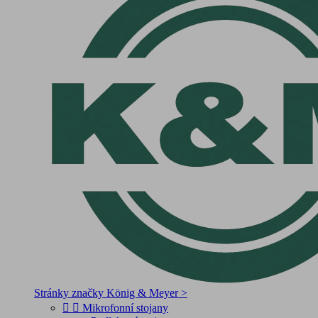
Stránky značky König & Meyer >


Mikrofonní stojany