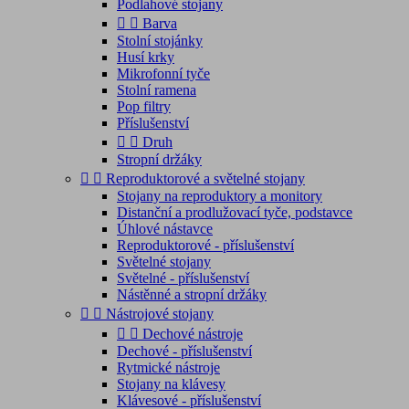
Podlahové stojany


Barva
Stolní stojánky
Husí krky
Mikrofonní tyče
Stolní ramena
Pop filtry
Příslušenství


Druh
Stropní držáky


Reproduktorové a světelné stojany
Stojany na reproduktory a monitory
Distanční a prodlužovací tyče, podstavce
Úhlové nástavce
Reproduktorové - příslušenství
Světelné stojany
Světelné - příslušenství
Nástěnné a stropní držáky


Nástrojové stojany


Dechové nástroje
Dechové - příslušenství
Rytmické nástroje
Stojany na klávesy
Klávesové - příslušenství