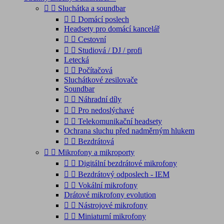


Sluchátka a soundbar


Domácí poslech
Headsety pro domácí kancelář


Cestovní


Studiová / DJ / profi
Letecká


Počítačová
Sluchátkové zesilovače
Soundbar


Náhradní díly


Pro nedoslýchavé


Telekomunikační headsety
Ochrana sluchu před nadměrným hlukem


Bezdrátová


Mikrofony a mikroporty


Digitální bezdrátové mikrofony


Bezdrátový odposlech - IEM


Vokální mikrofony
Drátové mikrofony evolution


Nástrojové mikrofony


Miniaturní mikrofony