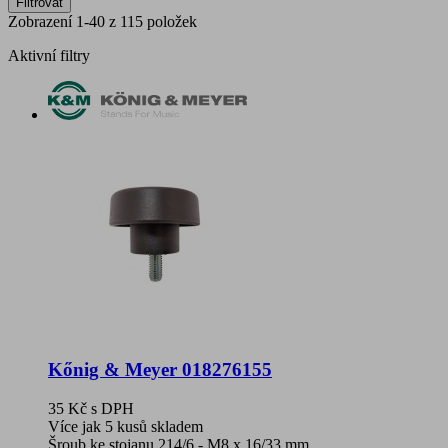
Filtrovat
Zobrazení 1-40 z 115 položek
Aktivní filtry
Kőnig & Meyer 018276155
35 Kč
s DPH
Více jak 5 kusů skladem
Šroub ke stojanu 214/6 - M8 x 16/33 mm.