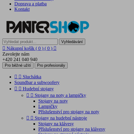
Doprava a platba
Kontakt
Vyhledávání

Nákupní košík
( 0 )
( 0 )

Zavolejte nám
+420 241 040 940
Pro běžné užití
Pro profesionály


Sluchátka
Soundbar a subwoofery


Hudební stojany


Stojany na noty a lampičky
Stojany na noty
Lampičky
Příslušenství pro stojany na noty


Stojany na hudební nástroje
Stojany na klávesy
Příslušenství pro stojany na klávesy