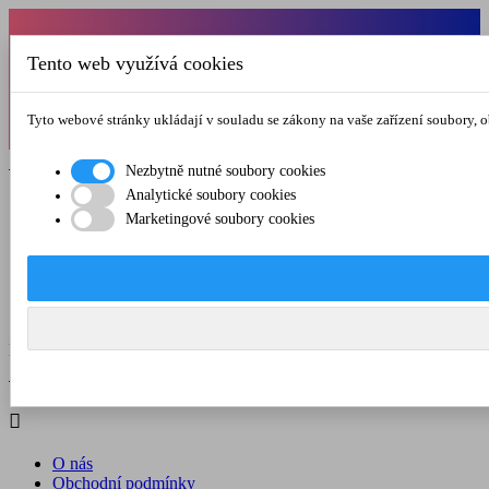
Od 1.7.-31.8.2026 budeme mít v pátek
Tento web využívá cookies
zkrácenou provozní dobu do 12.00 hod. Přejeme
vám pěkné léto!
Tyto webové stránky ukládají v souladu se zákony na vaše zařízení soubory, 

Registrovat

Přihlásit se
Nezbytně nutné soubory cookies
Analytické soubory cookies

Marketingové soubory cookies
O nás
Obchodní podmínky
Doprava a platba
Kontakt
Menu



Registrovat

Přihlásit se

O nás
Obchodní podmínky