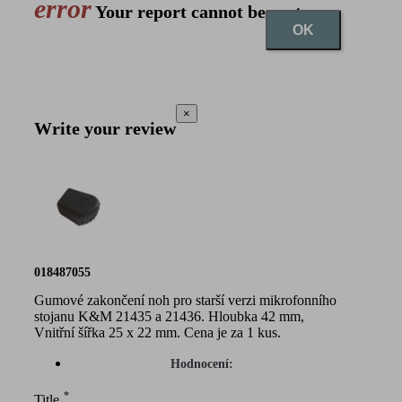
error
Your report cannot be sent
OK
×
Write your review
018487055
Gumové zakončení noh pro starší verzi mikrofonního
stojanu K&M 21435 a 21436. Hloubka 42 mm,
Vnitřní šířka 25 x 22 mm. Cena je za 1 kus.
Hodnocení:
*
Title