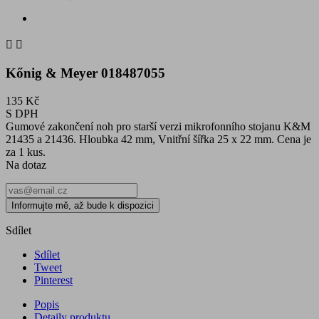


Kőnig & Meyer 018487055
135 Kč
S DPH
Gumové zakončení noh pro starší verzi mikrofonního stojanu K&M
21435 a 21436. Hloubka 42 mm, Vnitřní šířka 25 x 22 mm. Cena je
za 1 kus.
Na dotaz
Informujte mě, až bude k dispozici
Sdílet
Sdílet
Tweet
Pinterest
Popis
Detaily produktu