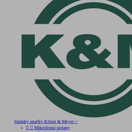
Stránky značky König & Meyer >


Mikrofonní stojany