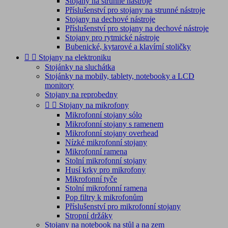
Stojany na strunné nástroje
Příslušenství pro stojany na strunné nástroje
Stojany na dechové nástroje
Příslušenství pro stojany na dechové nástroje
Stojany pro rytmické nástroje
Bubenické, kytarové a klavírní stoličky


Stojany na elektroniku
Stojánky na sluchátka
Stojánky na mobily, tablety, notebooky a LCD
monitory
Stojany na reprobedny


Stojany na mikrofony
Mikrofonní stojany sólo
Mikrofonní stojany s ramenem
Mikrofonní stojany overhead
Nízké mikrofonní stojany
Mikrofonní ramena
Stolní mikrofonní stojany
Husí krky pro mikrofony
Mikrofonní tyče
Stolní mikrofonní ramena
Pop filtry k mikrofonům
Příslušenství pro mikrofonní stojany
Stropní držáky
Stojany na notebook na stůl a na zem