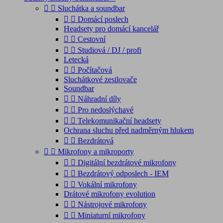


Sluchátka a soundbar


Domácí poslech
Headsety pro domácí kancelář


Cestovní


Studiová / DJ / profi
Letecká


Počítačová
Sluchátkové zesilovače
Soundbar


Náhradní díly


Pro nedoslýchavé


Telekomunikační headsety
Ochrana sluchu před nadměrným hlukem


Bezdrátová


Mikrofony a mikroporty


Digitální bezdrátové mikrofony


Bezdrátový odposlech - IEM


Vokální mikrofony
Drátové mikrofony evolution


Nástrojové mikrofony


Miniaturní mikrofony