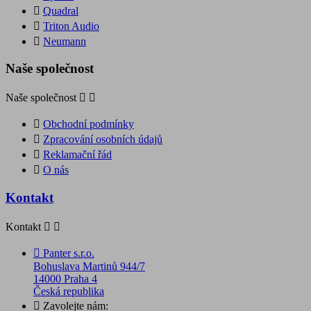

Quadral

Triton Audio

Neumann
Naše společnost
Naše společnost



Obchodní podmínky

Zpracování osobních údajů

Reklamační řád

O nás
Kontakt
Kontakt



Panter s.r.o.
Bohuslava Martinů 944/7
14000 Praha 4
Česká republika

Zavolejte nám: