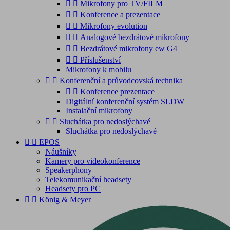


Mikrofony pro TV/FILM


Konference a prezentace


Mikrofony evolution


Analogové bezdrátové mikrofony


Bezdrátové mikrofony ew G4


Příslušenství
Mikrofony k mobilu


Konferenční a průvodcovská technika


Konference prezentace
Digitální konferenční systém SLDW
Instalační mikrofony


Sluchátka pro nedoslýchavé
Sluchátka pro nedoslýchavé


EPOS
Náušníky
Kamery pro videokonference
Speakerphony
Telekomunikační headsety
Headsety pro PC


König & Meyer