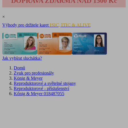
DOPRAVA ZDARMA NAD 1500 Kč
×
ISIC, ITIC & ALIVE
Výhody pro držitele karet
Jak vybírat sluchátka?
Domů
Zvuk pro profesionály
König & Meyer
Reproduktorové a světelné stojany
Reproduktorové - příslušenství
Kőnig & Meyer 018487055