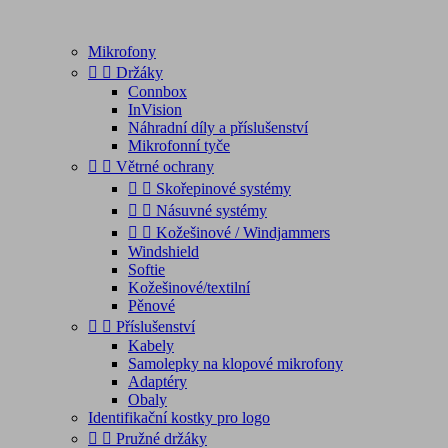
Mikrofony


Držáky
Connbox
InVision
Náhradní díly a příslušenství
Mikrofonní tyče


Větrné ochrany


Skořepinové systémy


Násuvné systémy


Kožešinové / Windjammers
Windshield
Softie
Kožešinové/textilní
Pěnové


Příslušenství
Kabely
Samolepky na klopové mikrofony
Adaptéry
Obaly
Identifikační kostky pro logo


Pružné držáky