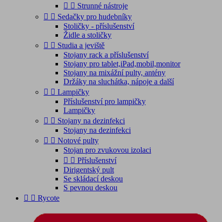


Strunné nástroje


Sedačky pro hudebníky
Stoličky - příslušenství
Židle a stoličky


Studia a jeviště
Stojany rack a příslušenství
Stojany pro tablet,iPad,mobil,monitor
Stojany na mixážní pulty, antény
Držáky na sluchátka, nápoje a další


Lampičky
Příslušenství pro lampičky
Lampičky


Stojany na dezinfekci
Stojany na dezinfekci


Notové pulty
Stojan pro zvukovou izolaci


Příslušenství
Dirigentský pult
Se skládací deskou
S pevnou deskou


Rycote