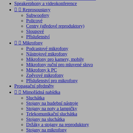
Speakerphony a videokonference


Reprosoustavy
Subwoofery
Policové
Centry (středové reproduktory)
Sloupové
Příslušenství


Mikrofony
Podcastové mikrofony
Nástrojové mikrofony
Mikrofony pro kamery, mobily
Mikrofony ruční pro mluvené slovo
Mikrofony k PC
Zpěvové mikrofony
Příslušenství pro mikrofony
Propagační předměty


Mimořádná nabídka
Sluchátka
Stojany na hudební nástroje
Stojany na noty a lampičky
Telekomunikační sluchátka
Stojany na sluchátka
Držáky a stojany na reproduktory
Stojany na mikrofony