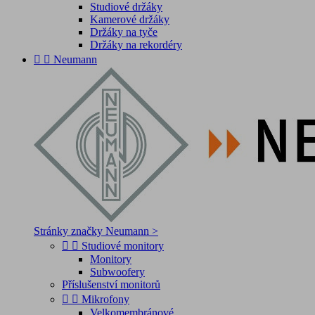
Studiové držáky
Kamerové držáky
Držáky na tyče
Držáky na rekordéry


Neumann
Stránky značky Neumann >


Studiové monitory
Monitory
Subwoofery
Příslušenství monitorů


Mikrofony
Velkomembránové