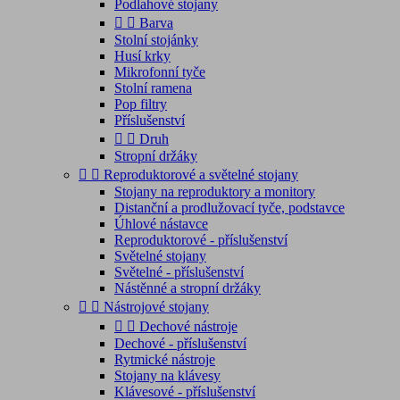
Podlahové stojany


Barva
Stolní stojánky
Husí krky
Mikrofonní tyče
Stolní ramena
Pop filtry
Příslušenství


Druh
Stropní držáky


Reproduktorové a světelné stojany
Stojany na reproduktory a monitory
Distanční a prodlužovací tyče, podstavce
Úhlové nástavce
Reproduktorové - příslušenství
Světelné stojany
Světelné - příslušenství
Nástěnné a stropní držáky


Nástrojové stojany


Dechové nástroje
Dechové - příslušenství
Rytmické nástroje
Stojany na klávesy
Klávesové - příslušenství