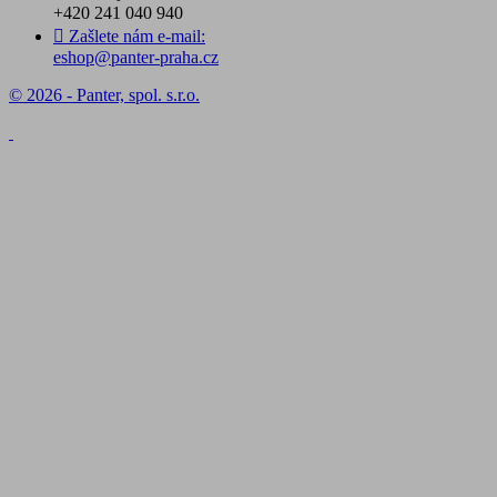
+420 241 040 940

Zašlete nám e-mail:
eshop@panter-praha.cz
© 2026 - Panter, spol. s.r.o.