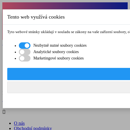
Od 1.7.-31.8.2026 budeme mít v pátek
Tento web využívá cookies
zkrácenou provozní dobu do 12.00 hod. Přejeme
vám pěkné léto!
Tyto webové stránky ukládají v souladu se zákony na vaše zařízení soubory, 

Registrovat

Přihlásit se
Nezbytně nutné soubory cookies
Analytické soubory cookies

Marketingové soubory cookies
O nás
Obchodní podmínky
Doprava a platba
Kontakt
Menu



Registrovat

Přihlásit se

O nás
Obchodní podmínky