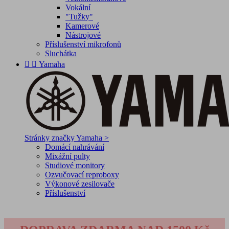
Vokální
"Tužky"
Kamerové
Nástrojové
Příslušenství mikrofonů
Sluchátka


Yamaha
Stránky značky Yamaha >
Domácí nahrávání
Mixážní pulty
Studiové monitory
Ozvučovací reproboxy
Výkonové zesilovače
Příslušenství