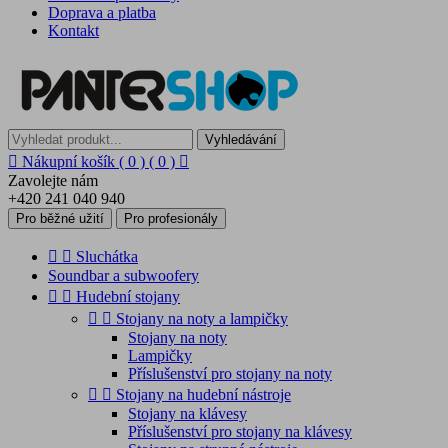
Doprava a platba
Kontakt
Vyhledávání

Nákupní košík
( 0 )
( 0 )

Zavolejte nám
+420 241 040 940
Pro běžné užití
Pro profesionály


Sluchátka
Soundbar a subwoofery


Hudební stojany


Stojany na noty a lampičky
Stojany na noty
Lampičky
Příslušenství pro stojany na noty


Stojany na hudební nástroje
Stojany na klávesy
Příslušenství pro stojany na klávesy