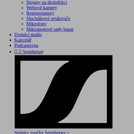
Stojany na dezinfekci
Webové kamery
Reprosoustavy
Sluchátkové zesilovače
Mikrofony
Mikroportové sady bazar
Domácí studio
Kancelář
Podcastovna


Sennheiser
Stránky značky Sennheiser >