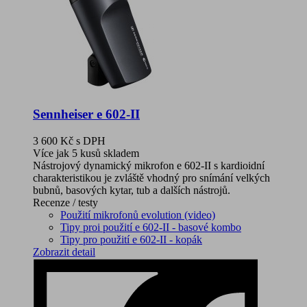
Sennheiser e 602-II
3 600 Kč
s DPH
Více jak 5 kusů skladem
Nástrojový dynamický mikrofon e 602-II s kardioidní
charakteristikou je zvláště vhodný pro snímání velkých
bubnů, basových kytar, tub a dalších nástrojů.
Recenze / testy
Použití mikrofonů evolution (video)
Tipy proi použití e 602-II - basové kombo
Tipy pro použití e 602-II - kopák
Zobrazit detail