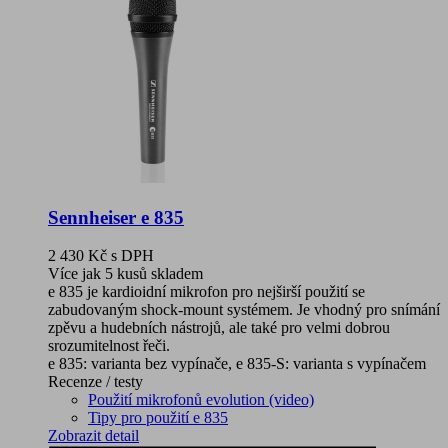
Sennheiser e 835
2 430 Kč
s DPH
Více jak 5 kusů skladem
e 835 je kardioidní mikrofon pro nejširší použití se
zabudovaným shock-mount systémem. Je vhodný pro snímání
zpěvu a hudebních nástrojů, ale také pro velmi dobrou
srozumitelnost řeči.
e 835: varianta bez vypínače, e 835-S: varianta s vypínačem
Recenze / testy
Použití mikrofonů evolution (video)
Tipy pro použití e 835
Zobrazit detail