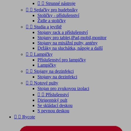


Strunné nástroje


Sedačky pro hudebníky
Stoličky - příslušenství
Židle a stoličky


Studia a jeviště
Stojany rack a příslušenství
Stojany pro tablet,iPad,mobil,monitor
Stojany na mixážní pulty, antény
Držáky na sluchátka, nápoje a další


Lampičky
Příslušenství pro lampičky
Lampičky


Stojany na dezinfekci
Stojany na dezinfekci


Notové pulty
Stojan pro zvukovou izolaci


Příslušenství
Dirigentský pult
Se skládací deskou
S pevnou deskou


Rycote