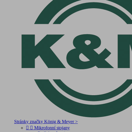
Stránky značky König & Meyer >


Mikrofonní stojany