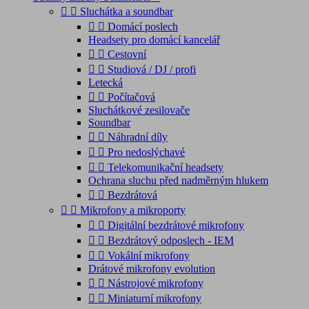


Sluchátka a soundbar


Domácí poslech
Headsety pro domácí kancelář


Cestovní


Studiová / DJ / profi
Letecká


Počítačová
Sluchátkové zesilovače
Soundbar


Náhradní díly


Pro nedoslýchavé


Telekomunikační headsety
Ochrana sluchu před nadměrným hlukem


Bezdrátová


Mikrofony a mikroporty


Digitální bezdrátové mikrofony


Bezdrátový odposlech - IEM


Vokální mikrofony
Drátové mikrofony evolution


Nástrojové mikrofony


Miniaturní mikrofony