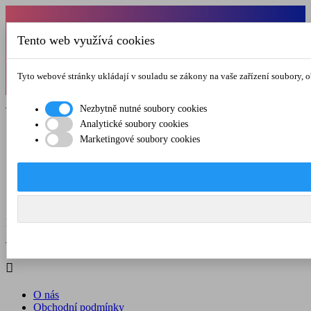
Od 1.7.-31.8.2026 budeme mít v pátek
Tento web využívá cookies
zkrácenou provozní dobu do 12.00 hod. Přejeme
vám pěkné léto!
Tyto webové stránky ukládají v souladu se zákony na vaše zařízení soubory, 

Registrovat

Přihlásit se
Nezbytně nutné soubory cookies
Analytické soubory cookies

Marketingové soubory cookies
O nás
Obchodní podmínky
Doprava a platba
Kontakt
Menu



Registrovat

Přihlásit se

O nás
Obchodní podmínky