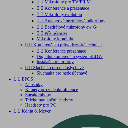


Mikrofony pro TV/FILM


Konference a prezentace


Mikrofony evolution


Analogové bezdrátové mikrofony


Bezdrátové mikrofony ew G4


Příslušenství
Mikrofony k mobilu


Konferenční a průvodcovská technika


Konference prezentace
Digitální konferenční systém SLDW
Instalační mikrofony


Sluchátka pro nedoslýchavé
Sluchátka pro nedoslýchavé


EPOS
Náušníky
Kamery pro videokonference
Speakerphony
Telekomunikační headsety
Headsety pro PC


König & Meyer