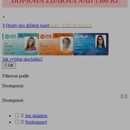
DOPRAVA ZDARMA NAD 1500 Kč
×
ISIC, ITIC & ALIVE
Výhody pro držitele karet
Jak vybírat sluchátka?

OK
Filtrovat podle
Dostupnost


Dostupnost

Jen skladem

Nedostupný