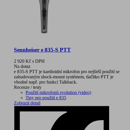
Sennheiser e 835-S PTT
2 920 Kč
s DPH
Na dotaz
e 835-S PTT je kardioidní mikrofon pro nejširší použití se
zabudovaným shock-mount systémem, tlačítko PTT je
vhodné např. pro funkci Talkback.
Recenze / testy
Použití mikrofonů evolution (video)
Tipy pro použití e 835
Zobrazit detail