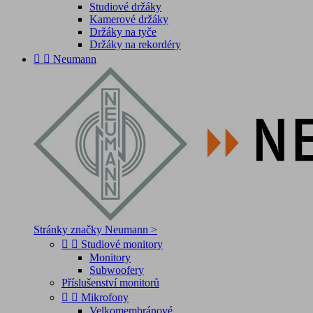
Studiové držáky
Kamerové držáky
Držáky na tyče
Držáky na rekordéry


Neumann
Stránky značky Neumann >


Studiové monitory
Monitory
Subwoofery
Příslušenství monitorů


Mikrofony
Velkomembránové