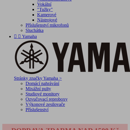
Vokální
"Tužky"
Kamerové
Nástrojové
Příslušenství mikrofonů
Sluchátka


Yamaha
Stránky značky Yamaha >
Domácí nahrávání
Mixážní pulty
Studiové monitory
Ozvučovací reproboxy
Výkonové zesilovače
Příslušenství