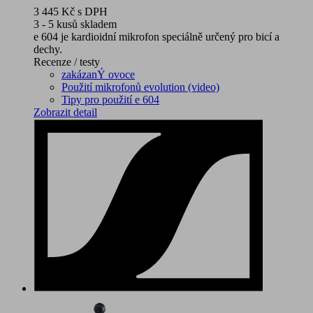
3 445 Kč
s DPH
3 - 5 kusů skladem
e 604 je kardioidní mikrofon speciálně určený pro bicí a
dechy.
Recenze / testy
zakázanÝ ovoce
Použití mikrofonů evolution (video)
Tipy pro použití e 604
Zobrazit detail