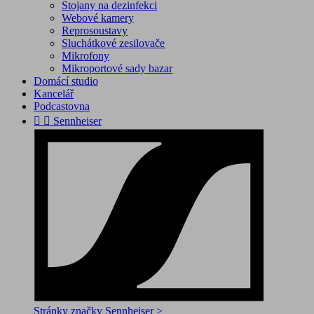
Stojany na dezinfekci
Webové kamery
Reprosoustavy
Sluchátkové zesilovače
Mikrofony
Mikroportové sady bazar
Domácí studio
Kancelář
Podcastovna


Sennheiser
Stránky značky Sennheiser >