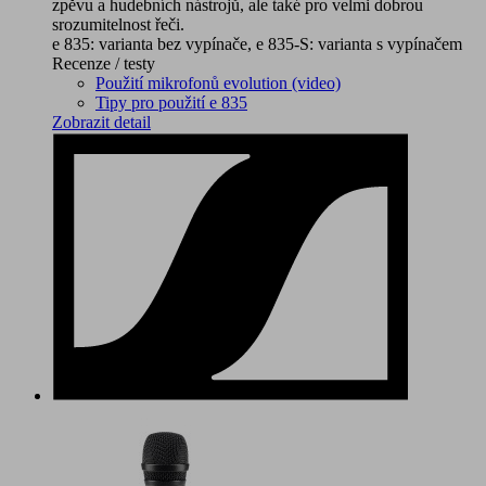
zpěvu a hudebních nástrojů, ale také pro velmi dobrou
srozumitelnost řeči.
e 835: varianta bez vypínače, e 835-S: varianta s vypínačem
Recenze / testy
Použití mikrofonů evolution (video)
Tipy pro použití e 835
Zobrazit detail