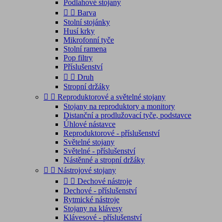
Podlahové stojany


Barva
Stolní stojánky
Husí krky
Mikrofonní tyče
Stolní ramena
Pop filtry
Příslušenství


Druh
Stropní držáky


Reproduktorové a světelné stojany
Stojany na reproduktory a monitory
Distanční a prodlužovací tyče, podstavce
Úhlové nástavce
Reproduktorové - příslušenství
Světelné stojany
Světelné - příslušenství
Nástěnné a stropní držáky


Nástrojové stojany


Dechové nástroje
Dechové - příslušenství
Rytmické nástroje
Stojany na klávesy
Klávesové - příslušenství