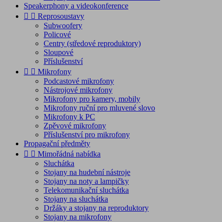
Speakerphony a videokonference


Reprosoustavy
Subwoofery
Policové
Centry (středové reproduktory)
Sloupové
Příslušenství


Mikrofony
Podcastové mikrofony
Nástrojové mikrofony
Mikrofony pro kamery, mobily
Mikrofony ruční pro mluvené slovo
Mikrofony k PC
Zpěvové mikrofony
Příslušenství pro mikrofony
Propagační předměty


Mimořádná nabídka
Sluchátka
Stojany na hudební nástroje
Stojany na noty a lampičky
Telekomunikační sluchátka
Stojany na sluchátka
Držáky a stojany na reproduktory
Stojany na mikrofony