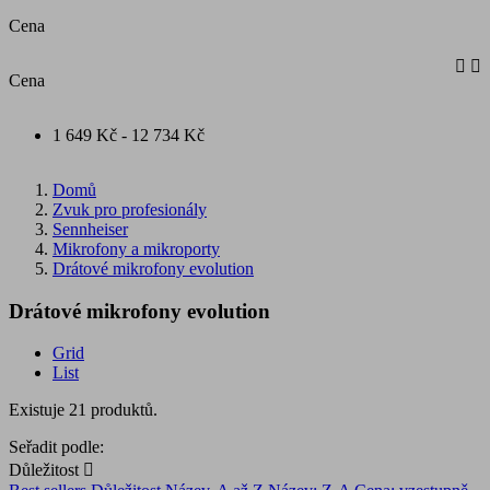
Cena


Cena
1 649 Kč - 12 734 Kč
Domů
Zvuk pro profesionály
Sennheiser
Mikrofony a mikroporty
Drátové mikrofony evolution
Drátové mikrofony evolution
Grid
List
Existuje 21 produktů.
Seřadit podle:
Důležitost
