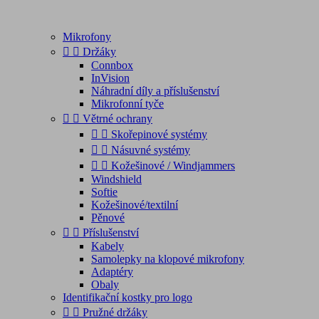
Mikrofony


Držáky
Connbox
InVision
Náhradní díly a příslušenství
Mikrofonní tyče


Větrné ochrany


Skořepinové systémy


Násuvné systémy


Kožešinové / Windjammers
Windshield
Softie
Kožešinové/textilní
Pěnové


Příslušenství
Kabely
Samolepky na klopové mikrofony
Adaptéry
Obaly
Identifikační kostky pro logo


Pružné držáky