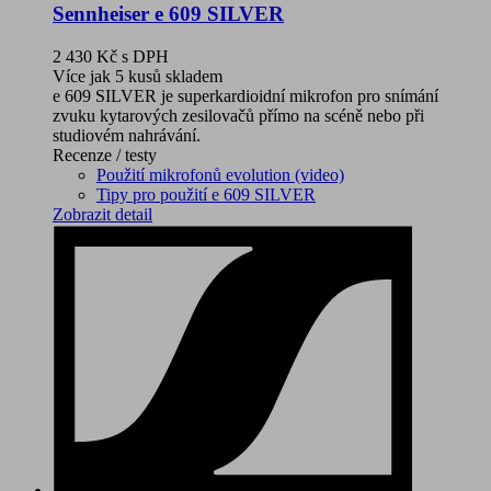
Sennheiser e 609 SILVER
2 430 Kč
s DPH
Více jak 5 kusů skladem
e 609 SILVER je superkardioidní mikrofon pro snímání
zvuku kytarových zesilovačů přímo na scéně nebo při
studiovém nahrávání.
Recenze / testy
Použití mikrofonů evolution (video)
Tipy pro použití e 609 SILVER
Zobrazit detail