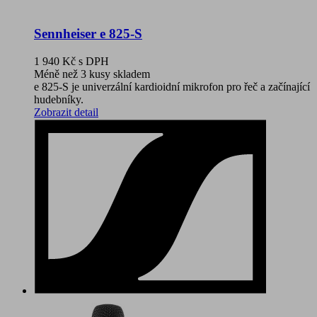
Sennheiser e 825-S
1 940 Kč
s DPH
Méně než 3 kusy skladem
e 825-S je univerzální kardioidní mikrofon pro řeč a začínající
hudebníky.
Zobrazit detail