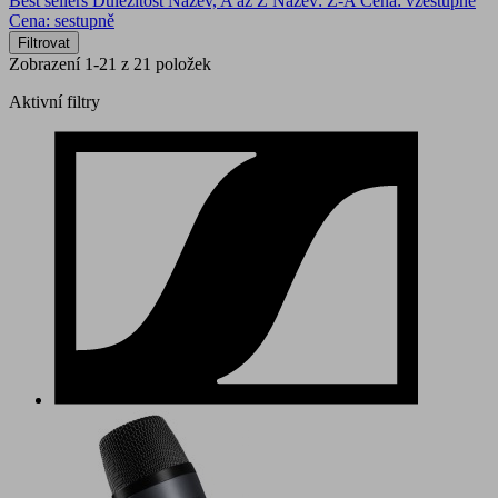
Best sellers
Důležitost
Název, A až Z
Název: Z-A
Cena: vzestupně
Cena: sestupně
Filtrovat
Zobrazení 1-21 z 21 položek
Aktivní filtry