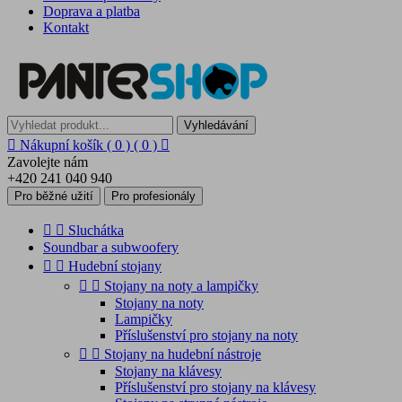
Doprava a platba
Kontakt
Vyhledávání

Nákupní košík
( 0 )
( 0 )

Zavolejte nám
+420 241 040 940
Pro běžné užití
Pro profesionály


Sluchátka
Soundbar a subwoofery


Hudební stojany


Stojany na noty a lampičky
Stojany na noty
Lampičky
Příslušenství pro stojany na noty


Stojany na hudební nástroje
Stojany na klávesy
Příslušenství pro stojany na klávesy