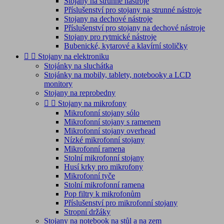
Stojany na strunné nástroje
Příslušenství pro stojany na strunné nástroje
Stojany na dechové nástroje
Příslušenství pro stojany na dechové nástroje
Stojany pro rytmické nástroje
Bubenické, kytarové a klavírní stoličky


Stojany na elektroniku
Stojánky na sluchátka
Stojánky na mobily, tablety, notebooky a LCD
monitory
Stojany na reprobedny


Stojany na mikrofony
Mikrofonní stojany sólo
Mikrofonní stojany s ramenem
Mikrofonní stojany overhead
Nízké mikrofonní stojany
Mikrofonní ramena
Stolní mikrofonní stojany
Husí krky pro mikrofony
Mikrofonní tyče
Stolní mikrofonní ramena
Pop filtry k mikrofonům
Příslušenství pro mikrofonní stojany
Stropní držáky
Stojany na notebook na stůl a na zem