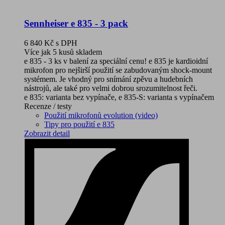
Sennheiser e 835 - 3 pack
6 840 Kč
s DPH
Více jak 5 kusů skladem
e 835 - 3 ks v balení za speciální cenu! e 835 je kardioidní
mikrofon pro nejširší použití se zabudovaným shock-mount
systémem. Je vhodný pro snímání zpěvu a hudebních
nástrojů, ale také pro velmi dobrou srozumitelnost řeči.
e 835: varianta bez vypínače, e 835-S: varianta s vypínačem
Recenze / testy
Použití mikrofonů evolution (video)
Tipy pro použití e 835
Zobrazit detail