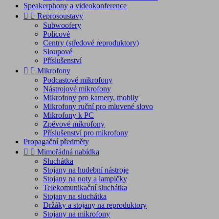
Speakerphony a videokonference


Reprosoustavy
Subwoofery
Policové
Centry (středové reproduktory)
Sloupové
Příslušenství


Mikrofony
Podcastové mikrofony
Nástrojové mikrofony
Mikrofony pro kamery, mobily
Mikrofony ruční pro mluvené slovo
Mikrofony k PC
Zpěvové mikrofony
Příslušenství pro mikrofony
Propagační předměty


Mimořádná nabídka
Sluchátka
Stojany na hudební nástroje
Stojany na noty a lampičky
Telekomunikační sluchátka
Stojany na sluchátka
Držáky a stojany na reproduktory
Stojany na mikrofony