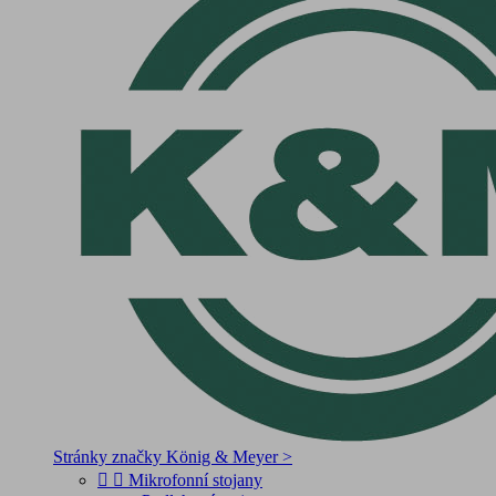
Stránky značky König & Meyer >


Mikrofonní stojany