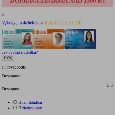
DOPRAVA ZDARMA NAD 1500 Kč
×
ISIC, ITIC & ALIVE
Výhody pro držitele karet
Jak vybírat sluchátka?

OK
Filtrovat podle
Dostupnost


Dostupnost

Jen skladem

Nedostupný