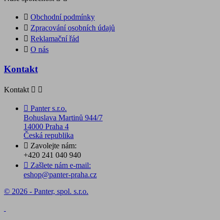

Obchodní podmínky

Zpracování osobních údajů

Reklamační řád

O nás
Kontakt
Kontakt



Panter s.r.o.
Bohuslava Martinů 944/7
14000 Praha 4
Česká republika

Zavolejte nám:
+420 241 040 940

Zašlete nám e-mail:
eshop@panter-praha.cz
© 2026 - Panter, spol. s.r.o.