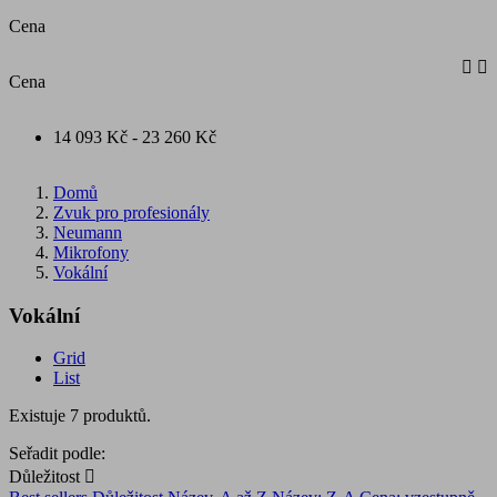
Cena


Cena
14 093 Kč - 23 260 Kč
Domů
Zvuk pro profesionály
Neumann
Mikrofony
Vokální
Vokální
Grid
List
Existuje 7 produktů.
Seřadit podle:
Důležitost
