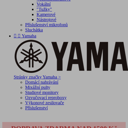
Vokální
"Tužky"
Kamerové
Nástrojové
Příslušenství mikrofonů
Sluchátka


Yamaha
Stránky značky Yamaha >
Domácí nahrávání
Mixážní pulty
Studiové monitory
Ozvučovací reproboxy
Výkonové zesilovače
Příslušenství