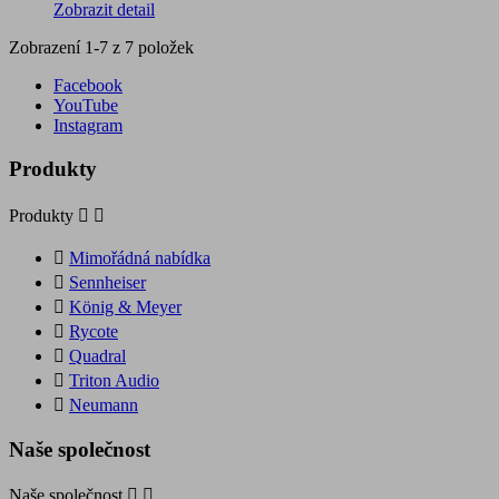
Zobrazit detail
Zobrazení 1-7 z 7 položek
Facebook
YouTube
Instagram
Produkty
Produkty



Mimořádná nabídka

Sennheiser

König & Meyer

Rycote

Quadral

Triton Audio

Neumann
Naše společnost
Naše společnost

