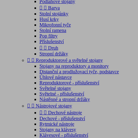
Podlahové stojany


Barva
Stolní stojánky
Husí krky
Mikrofonní tyče
Stolní ramena
Pop filtry
Příslušenství


Druh
Stropní držáky


Reproduktorové a světelné stojany
Stojany na reproduktory a monitory
Distanční a prodlužovací tyče, podstavce
Úhlové nástavce
Reproduktorové - příslušenství
Světelné stojany
Světelné - příslušenství
Nástěnné a stropní držáky


Nástrojové stojany


Dechové nástroje
Dechové - příslušenství
Rytmické nástroje
Stojany na klávesy
Klávesové - příslušenství