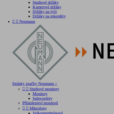
Studiové držáky
Kamerové držáky
Držáky na tyče
Držáky na rekordéry


Neumann
Stránky značky Neumann >


Studiové monitory
Monitory
Subwoofery
Příslušenství monitorů


Mikrofony
Velkomembránové