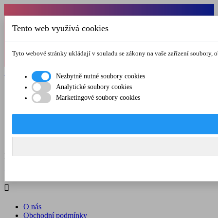
Od 1.7.-31.8.2026 budeme mít v pátek
Tento web využívá cookies
zkrácenou provozní dobu do 12.00 hod. Přejeme
vám pěkné léto!
Tyto webové stránky ukládají v souladu se zákony na vaše zařízení soubory, 

Registrovat

Přihlásit se
Nezbytně nutné soubory cookies
Analytické soubory cookies

Marketingové soubory cookies
O nás
Obchodní podmínky
Doprava a platba
Kontakt
Menu



Registrovat

Přihlásit se

O nás
Obchodní podmínky