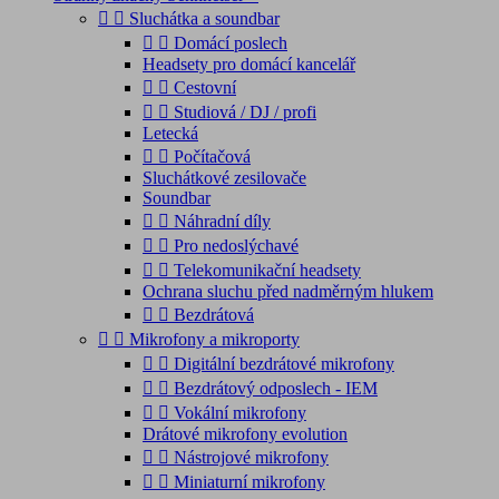


Sluchátka a soundbar


Domácí poslech
Headsety pro domácí kancelář


Cestovní


Studiová / DJ / profi
Letecká


Počítačová
Sluchátkové zesilovače
Soundbar


Náhradní díly


Pro nedoslýchavé


Telekomunikační headsety
Ochrana sluchu před nadměrným hlukem


Bezdrátová


Mikrofony a mikroporty


Digitální bezdrátové mikrofony


Bezdrátový odposlech - IEM


Vokální mikrofony
Drátové mikrofony evolution


Nástrojové mikrofony


Miniaturní mikrofony