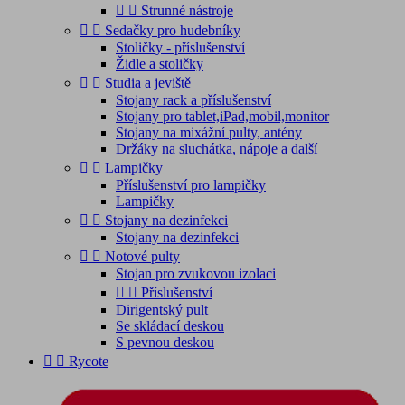


Strunné nástroje


Sedačky pro hudebníky
Stoličky - příslušenství
Židle a stoličky


Studia a jeviště
Stojany rack a příslušenství
Stojany pro tablet,iPad,mobil,monitor
Stojany na mixážní pulty, antény
Držáky na sluchátka, nápoje a další


Lampičky
Příslušenství pro lampičky
Lampičky


Stojany na dezinfekci
Stojany na dezinfekci


Notové pulty
Stojan pro zvukovou izolaci


Příslušenství
Dirigentský pult
Se skládací deskou
S pevnou deskou


Rycote