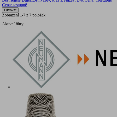
Best sellers
Důležitost
Název, A až Z
Název: Z-A
Cena: vzestupně
Cena: sestupně
Filtrovat
Zobrazení 1-7 z 7 položek
Aktivní filtry