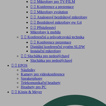


Mikrofony pro TV/FILM


Konference a prezentace


Mikrofony evolution


Analogové bezdrátové mikrofony


Bezdrátové mikrofony ew G4


Příslušenství
Mikrofony k mobilu


Konferenční a průvodcovská technika


Konference prezentace
Digitální konferenční systém SLDW
Instalační mikrofony


Sluchátka pro nedoslýchavé
Sluchátka pro nedoslýchavé


EPOS
Náušníky
Kamery pro videokonference
Speakerphony
Telekomunikační headsety
Headsety pro PC


König & Meyer