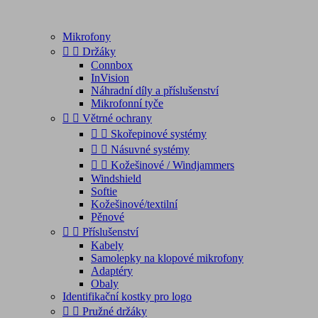
Mikrofony


Držáky
Connbox
InVision
Náhradní díly a příslušenství
Mikrofonní tyče


Větrné ochrany


Skořepinové systémy


Násuvné systémy


Kožešinové / Windjammers
Windshield
Softie
Kožešinové/textilní
Pěnové


Příslušenství
Kabely
Samolepky na klopové mikrofony
Adaptéry
Obaly
Identifikační kostky pro logo


Pružné držáky