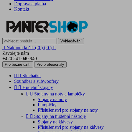
Doprava a platba
Kontakt
Vyhledávání

Nákupní košík
( 0 )
( 0 )

Zavolejte nám
+420 241 040 940
Pro běžné užití
Pro profesionály


Sluchátka
Soundbar a subwoofery


Hudební stojany


Stojany na noty a lampičky
Stojany na noty
Lampičky
Příslušenství pro stojany na noty


Stojany na hudební nástroje
Stojany na klávesy
Příslušenství pro stojany na klávesy