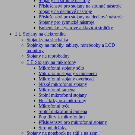
Stojany na strunné nástroje
Příslušenství pro stojany na strunné nástroje
Stojany na dechové nástroje
Příslušenství pro stojany na dechové nástroje
Stojany pro rytmické nástroje
Bubenické, kytarové a klavírní stoličky


Stojany na elektroniku
Stojánky na sluchátka
Stojánky na mobily, tablety, notebooky a LCD
monitory
Stojany na reprobedny


Stojany na mikrofony
Mikrofonní stojany sólo
Mikrofonní stojany s ramenem
Mikrofonní stojany overhead
Nízké mikrofonní stojany
Mikrofonní ramena
Stolní mikrofonní stojany
Husí krky pro mikrofony
Mikrofonní tyče
Stolní mikrofonní ramena
Pop filtry k mikrofonům
Příslušenství pro mikrofonní stojany
Stropní držáky
Stojany na notebook na stůl a na zem