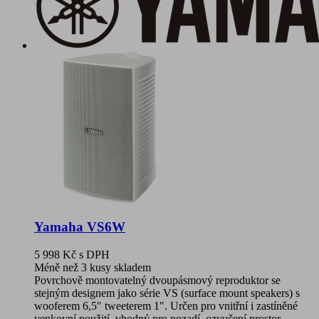
Yamaha VS6W
5 998 Kč
s DPH
Méně než 3 kusy skladem
Povrchově montovatelný dvoupásmový reproduktor se
stejným designem jako série VS (surface mount speakers) s
wooferem 6,5″ tweeterem 1″. Určen pro vnitřní i zastíněné
venkovní použití, vhodný pro pozadí, ozvučení prostor,