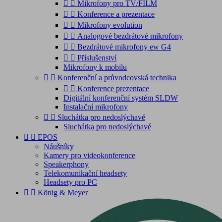


Mikrofony pro TV/FILM


Konference a prezentace


Mikrofony evolution


Analogové bezdrátové mikrofony


Bezdrátové mikrofony ew G4


Příslušenství
Mikrofony k mobilu


Konferenční a průvodcovská technika


Konference prezentace
Digitální konferenční systém SLDW
Instalační mikrofony


Sluchátka pro nedoslýchavé
Sluchátka pro nedoslýchavé


EPOS
Náušníky
Kamery pro videokonference
Speakerphony
Telekomunikační headsety
Headsety pro PC


König & Meyer