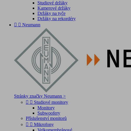
Studiové držáky
Kamerové držáky
Držáky na tyče
Držáky na rekordéry


Neumann
Stránky značky Neumann >


Studiové monitory
Monitory
Subwoofery
Příslušenství monitorů


Mikrofony
Velkomembránové