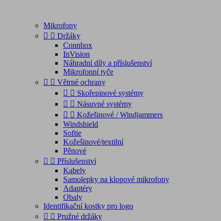
Mikrofony


Držáky
Connbox
InVision
Náhradní díly a příslušenství
Mikrofonní tyče


Větrné ochrany


Skořepinové systémy


Násuvné systémy


Kožešinové / Windjammers
Windshield
Softie
Kožešinové/textilní
Pěnové


Příslušenství
Kabely
Samolepky na klopové mikrofony
Adaptéry
Obaly
Identifikační kostky pro logo


Pružné držáky