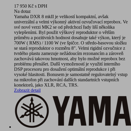
17 950 Kč
s DPH
Na dotaz
Yamaha DXR 8 mkII je velikostí kompaktní, avšak
univerzální a velmi výkonný aktivní ozvučovací reprobox. Ve
své nové verzi MK2 se od předchozí řady liší několika
vylepšeními. Byl použit výškový reproduktor o větším
průměru a pozitivních hodnost dosahuje také výkon, který je
700W ( RMS) / 1100 W (ve špičce. O středo-basovou složku
se stará reproduktor o rozměru 8". Velmi rigidní ozvučnice z
tvrdého plastu zamezuje nežádoucím rezonancím a zároveň
zachovává takovou hmotnost, aby bylo možné reprobox bez
problému přenášet. Další vymožeností je využití interního
DSP procesoru pro dosažení optimální reprodukce i při
vysoké hlasitosti. Bonusem je samostatně regulovatelný vstup
na mikrofon při zachování dalších standartních vstupních
konektorů, jako XLR, RCA, TRS.
Zobrazit detail