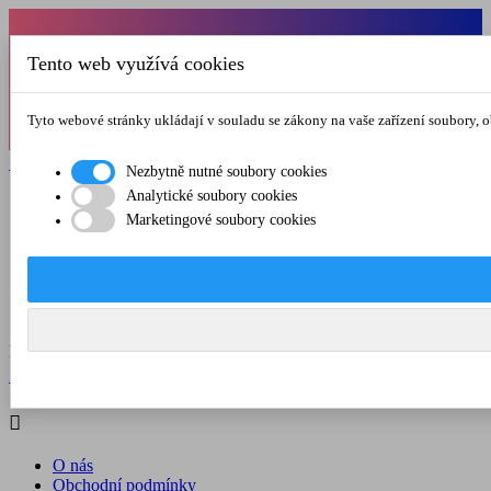
Od 1.7.-31.8.2026 budeme mít v pátek
Tento web využívá cookies
zkrácenou provozní dobu do 12.00 hod. Přejeme
vám pěkné léto!
Tyto webové stránky ukládají v souladu se zákony na vaše zařízení soubory, 

Registrovat

Přihlásit se
Nezbytně nutné soubory cookies
Analytické soubory cookies

Marketingové soubory cookies
O nás
Obchodní podmínky
Doprava a platba
Kontakt
Menu



Registrovat

Přihlásit se

O nás
Obchodní podmínky