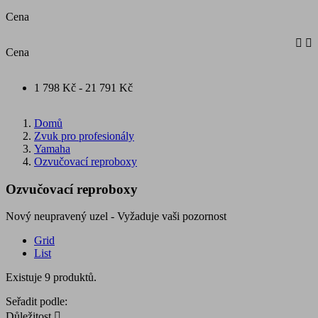
Cena


Cena
1 798 Kč - 21 791 Kč
Domů
Zvuk pro profesionály
Yamaha
Ozvučovací reproboxy
Ozvučovací reproboxy
Nový neupravený uzel - Vyžaduje vaši pozornost
Grid
List
Existuje 9 produktů.
Seřadit podle:
Důležitost
