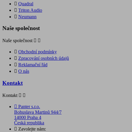

Quadral

Triton Audio

Neumann
Naše společnost
Naše společnost



Obchodní podmínky

Zpracování osobních údajů

Reklamační řád

O nás
Kontakt
Kontakt



Panter s.r.o.
Bohuslava Martinů 944/7
14000 Praha 4
Česká republika

Zavolejte nám: