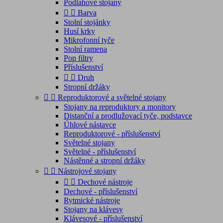
Podlahové stojany


Barva
Stolní stojánky
Husí krky
Mikrofonní tyče
Stolní ramena
Pop filtry
Příslušenství


Druh
Stropní držáky


Reproduktorové a světelné stojany
Stojany na reproduktory a monitory
Distanční a prodlužovací tyče, podstavce
Úhlové nástavce
Reproduktorové - příslušenství
Světelné stojany
Světelné - příslušenství
Nástěnné a stropní držáky


Nástrojové stojany


Dechové nástroje
Dechové - příslušenství
Rytmické nástroje
Stojany na klávesy
Klávesové - příslušenství