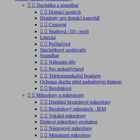


Sluchátka a soundbar


Domácí poslech
Headsety pro domácí kancelář


Cestovní


Studiová / DJ / profi
Letecká


Počítačová
Sluchátkové zesilovače
Soundbar


Náhradní díly


Pro nedoslýchavé


Telekomunikační headsety
Ochrana sluchu před nadměrným hlukem


Bezdrátová


Mikrofony a mikroporty


Digitální bezdrátové mikrofony


Bezdrátový odposlech - IEM


Vokální mikrofony
Drátové mikrofony evolution


Nástrojové mikrofony


Miniaturní mikrofony