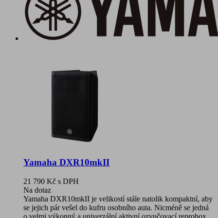
Yamaha DXR10mkII
21 790 Kč
s DPH
Na dotaz
Yamaha DXR10mkII je velikostí stále natolik kompaktní, aby
se jejich pár vešel do kufru osobního auta. Nicméně se jedná
o velmi výkonný a univerzální aktivní ozvučovací reprobox.