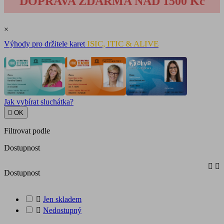
DOPRAVA ZDARMA NAD 1500 Kč
×
ISIC, ITIC & ALIVE
Výhody pro držitele karet
Jak vybírat sluchátka?

OK
Filtrovat podle
Dostupnost


Dostupnost

Jen skladem

Nedostupný