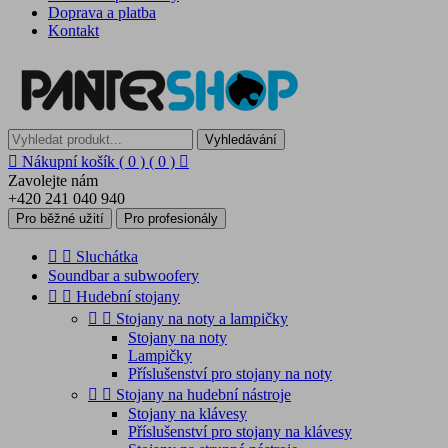
Doprava a platba
Kontakt
Vyhledávání

Nákupní košík
( 0 )
( 0 )

Zavolejte nám
+420 241 040 940
Pro běžné užití
Pro profesionály


Sluchátka
Soundbar a subwoofery


Hudební stojany


Stojany na noty a lampičky
Stojany na noty
Lampičky
Příslušenství pro stojany na noty


Stojany na hudební nástroje
Stojany na klávesy
Příslušenství pro stojany na klávesy