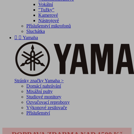
Vokální
"Tužky"
Kamerové
Nástrojové
Příslušenství mikrofonů
Sluchátka


Yamaha
Stránky značky Yamaha >
Domácí nahrávání
Mixážní pulty
Studiové monitory
Ozvučovací reproboxy
Výkonové zesilovače
Příslušenství