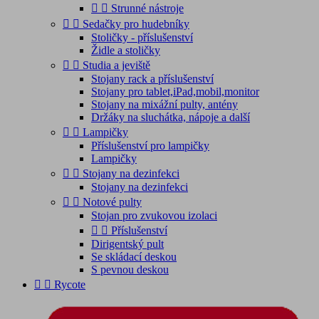


Strunné nástroje


Sedačky pro hudebníky
Stoličky - příslušenství
Židle a stoličky


Studia a jeviště
Stojany rack a příslušenství
Stojany pro tablet,iPad,mobil,monitor
Stojany na mixážní pulty, antény
Držáky na sluchátka, nápoje a další


Lampičky
Příslušenství pro lampičky
Lampičky


Stojany na dezinfekci
Stojany na dezinfekci


Notové pulty
Stojan pro zvukovou izolaci


Příslušenství
Dirigentský pult
Se skládací deskou
S pevnou deskou


Rycote