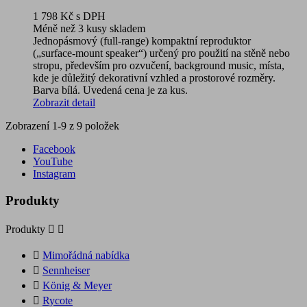
1 798 Kč
s DPH
Méně než 3 kusy skladem
Jednopásmový (full‑range) kompaktní reproduktor
(„surface‑mount speaker“) určený pro použití na stěně nebo
stropu, především pro ozvučení, background music, místa,
kde je důležitý dekorativní vzhled a prostorové rozměry.
Barva bílá. Uvedená cena je za kus.
Zobrazit detail
Zobrazení 1-9 z 9 položek
Facebook
YouTube
Instagram
Produkty
Produkty



Mimořádná nabídka

Sennheiser

König & Meyer

Rycote