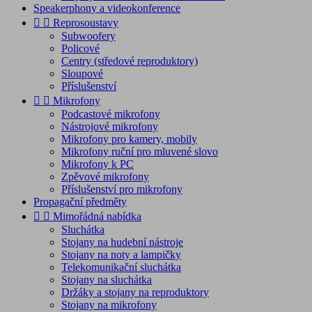
Speakerphony a videokonference


Reprosoustavy
Subwoofery
Policové
Centry (středové reproduktory)
Sloupové
Příslušenství


Mikrofony
Podcastové mikrofony
Nástrojové mikrofony
Mikrofony pro kamery, mobily
Mikrofony ruční pro mluvené slovo
Mikrofony k PC
Zpěvové mikrofony
Příslušenství pro mikrofony
Propagační předměty


Mimořádná nabídka
Sluchátka
Stojany na hudební nástroje
Stojany na noty a lampičky
Telekomunikační sluchátka
Stojany na sluchátka
Držáky a stojany na reproduktory
Stojany na mikrofony