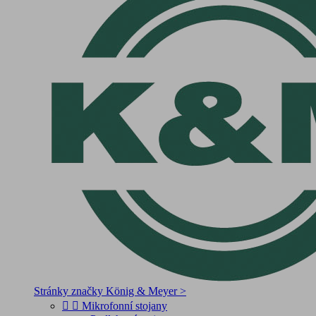
Stránky značky König & Meyer >


Mikrofonní stojany