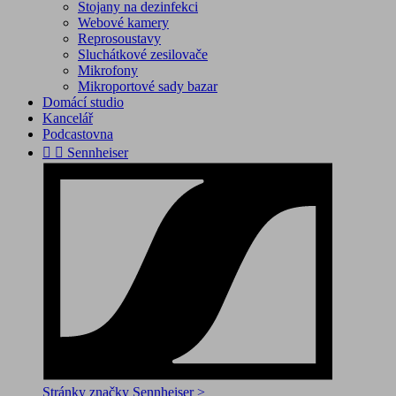
Stojany na dezinfekci
Webové kamery
Reprosoustavy
Sluchátkové zesilovače
Mikrofony
Mikroportové sady bazar
Domácí studio
Kancelář
Podcastovna


Sennheiser
Stránky značky Sennheiser >