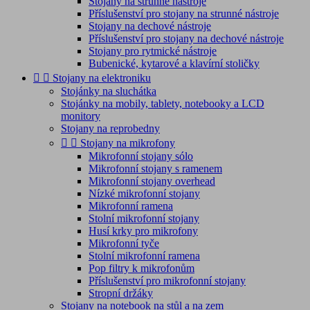
Stojany na strunné nástroje
Příslušenství pro stojany na strunné nástroje
Stojany na dechové nástroje
Příslušenství pro stojany na dechové nástroje
Stojany pro rytmické nástroje
Bubenické, kytarové a klavírní stoličky


Stojany na elektroniku
Stojánky na sluchátka
Stojánky na mobily, tablety, notebooky a LCD
monitory
Stojany na reprobedny


Stojany na mikrofony
Mikrofonní stojany sólo
Mikrofonní stojany s ramenem
Mikrofonní stojany overhead
Nízké mikrofonní stojany
Mikrofonní ramena
Stolní mikrofonní stojany
Husí krky pro mikrofony
Mikrofonní tyče
Stolní mikrofonní ramena
Pop filtry k mikrofonům
Příslušenství pro mikrofonní stojany
Stropní držáky
Stojany na notebook na stůl a na zem