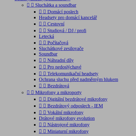


Sluchátka a soundbar


Domácí poslech
Headsety pro domácí kancelář


Cestovní


Studiová / DJ / profi
Letecká


Počítačová
Sluchátkové zesilovače
Soundbar


Náhradní díly


Pro nedoslýchavé


Telekomunikační headsety
Ochrana sluchu před nadměrným hlukem


Bezdrátová


Mikrofony a mikroporty


Digitální bezdrátové mikrofony


Bezdrátový odposlech - IEM


Vokální mikrofony
Drátové mikrofony evolution


Nástrojové mikrofony


Miniaturní mikrofony