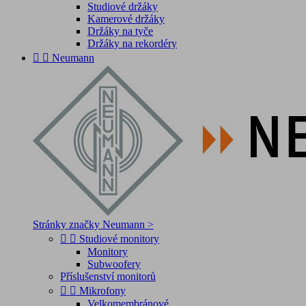
Studiové držáky
Kamerové držáky
Držáky na tyče
Držáky na rekordéry


Neumann
Stránky značky Neumann >


Studiové monitory
Monitory
Subwoofery
Příslušenství monitorů


Mikrofony
Velkomembránové