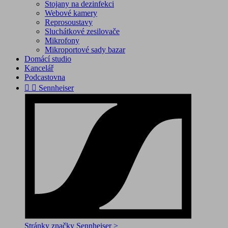
Stojany na dezinfekci
Webové kamery
Reprosoustavy
Sluchátkové zesilovače
Mikrofony
Mikroportové sady bazar
Domácí studio
Kancelář
Podcastovna


Sennheiser
Stránky značky Sennheiser >