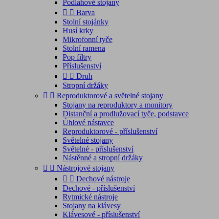
Podlahové stojany


Barva
Stolní stojánky
Husí krky
Mikrofonní tyče
Stolní ramena
Pop filtry
Příslušenství


Druh
Stropní držáky


Reproduktorové a světelné stojany
Stojany na reproduktory a monitory
Distanční a prodlužovací tyče, podstavce
Úhlové nástavce
Reproduktorové - příslušenství
Světelné stojany
Světelné - příslušenství
Nástěnné a stropní držáky


Nástrojové stojany


Dechové nástroje
Dechové - příslušenství
Rytmické nástroje
Stojany na klávesy
Klávesové - příslušenství