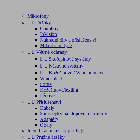
Mikrofony


Držáky
Connbox
InVision
Náhradní díly a příslušenství
Mikrofonní tyče


Větrné ochrany


Skořepinové systémy


Násuvné systémy


Kožešinové / Windjammers
Windshield
Softie
Kožešinové/textilní
Pěnové


Příslušenství
Kabely
Samolepky na klopové mikrofony
Adaptéry
Obaly
Identifikační kostky pro logo


Pružné držáky