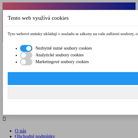
Od 1.7.-31.8.2026 budeme mít v pátek
Tento web využívá cookies
zkrácenou provozní dobu do 12.00 hod. Přejeme
vám pěkné léto!
Tyto webové stránky ukládají v souladu se zákony na vaše zařízení soubory, 

Registrovat

Přihlásit se
Nezbytně nutné soubory cookies
Analytické soubory cookies

Marketingové soubory cookies
O nás
Obchodní podmínky
Doprava a platba
Kontakt
Menu



Registrovat

Přihlásit se

O nás
Obchodní podmínky