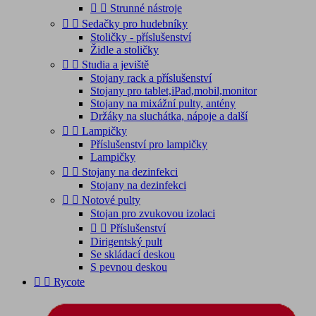


Strunné nástroje


Sedačky pro hudebníky
Stoličky - příslušenství
Židle a stoličky


Studia a jeviště
Stojany rack a příslušenství
Stojany pro tablet,iPad,mobil,monitor
Stojany na mixážní pulty, antény
Držáky na sluchátka, nápoje a další


Lampičky
Příslušenství pro lampičky
Lampičky


Stojany na dezinfekci
Stojany na dezinfekci


Notové pulty
Stojan pro zvukovou izolaci


Příslušenství
Dirigentský pult
Se skládací deskou
S pevnou deskou


Rycote