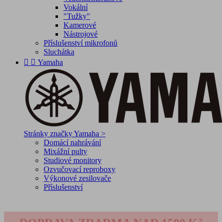
Vokální
"Tužky"
Kamerové
Nástrojové
Příslušenství mikrofonů
Sluchátka


Yamaha
Stránky značky Yamaha >
Domácí nahrávání
Mixážní pulty
Studiové monitory
Ozvučovací reproboxy
Výkonové zesilovače
Příslušenství