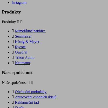
Instagram
Produkty
Produkty



Mimořádná nabídka

Sennheiser

König & Meyer

Rycote

Quadral

Triton Audio

Neumann
Naše společnost
Naše společnost



Obchodní podmínky

Zpracování osobních údajů

Reklamační řád

O nás