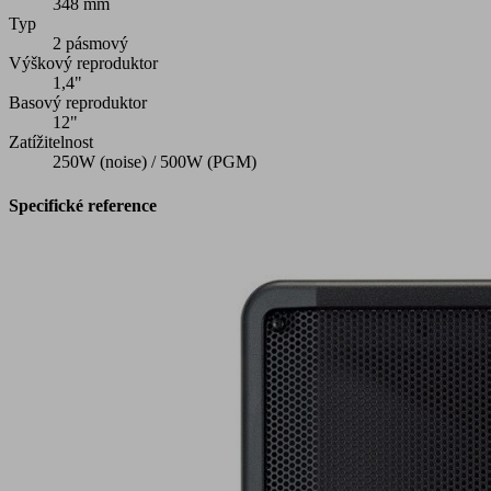
348 mm
Typ
2 pásmový
Výškový reproduktor
1,4"
Basový reproduktor
12"
Zatížitelnost
250W (noise) / 500W (PGM)
Specifické reference