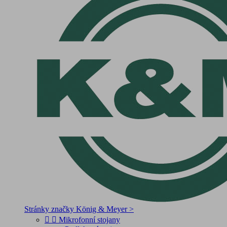
Stránky značky König & Meyer >


Mikrofonní stojany