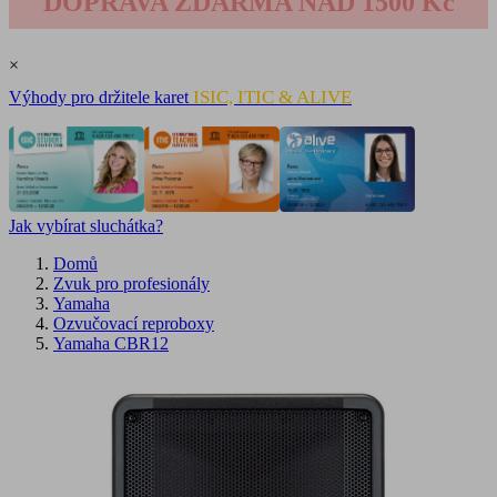
DOPRAVA ZDARMA NAD 1500 Kč
×
ISIC, ITIC & ALIVE
Výhody pro držitele karet
Jak vybírat sluchátka?
Domů
Zvuk pro profesionály
Yamaha
Ozvučovací reproboxy
Yamaha CBR12