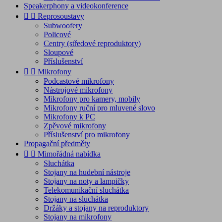
Speakerphony a videokonference


Reprosoustavy
Subwoofery
Policové
Centry (středové reproduktory)
Sloupové
Příslušenství


Mikrofony
Podcastové mikrofony
Nástrojové mikrofony
Mikrofony pro kamery, mobily
Mikrofony ruční pro mluvené slovo
Mikrofony k PC
Zpěvové mikrofony
Příslušenství pro mikrofony
Propagační předměty


Mimořádná nabídka
Sluchátka
Stojany na hudební nástroje
Stojany na noty a lampičky
Telekomunikační sluchátka
Stojany na sluchátka
Držáky a stojany na reproduktory
Stojany na mikrofony