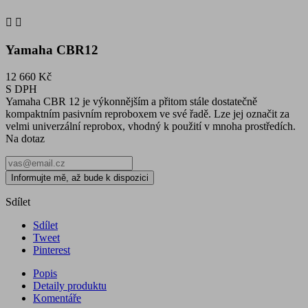


Yamaha CBR12
12 660 Kč
S DPH
Yamaha CBR 12 je výkonnějším a přitom stále dostatečně
kompaktním pasivním reproboxem ve své řadě. Lze jej označit za
velmi univerzální reprobox, vhodný k použití v mnoha prostředích.
Na dotaz
Informujte mě, až bude k dispozici
Sdílet
Sdílet
Tweet
Pinterest
Popis
Detaily produktu
Komentáře