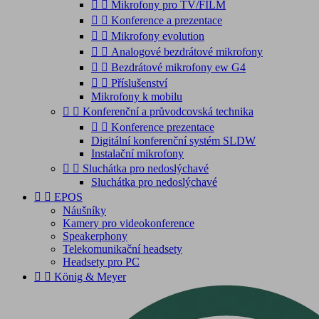


Mikrofony pro TV/FILM


Konference a prezentace


Mikrofony evolution


Analogové bezdrátové mikrofony


Bezdrátové mikrofony ew G4


Příslušenství
Mikrofony k mobilu


Konferenční a průvodcovská technika


Konference prezentace
Digitální konferenční systém SLDW
Instalační mikrofony


Sluchátka pro nedoslýchavé
Sluchátka pro nedoslýchavé


EPOS
Náušníky
Kamery pro videokonference
Speakerphony
Telekomunikační headsety
Headsety pro PC


König & Meyer