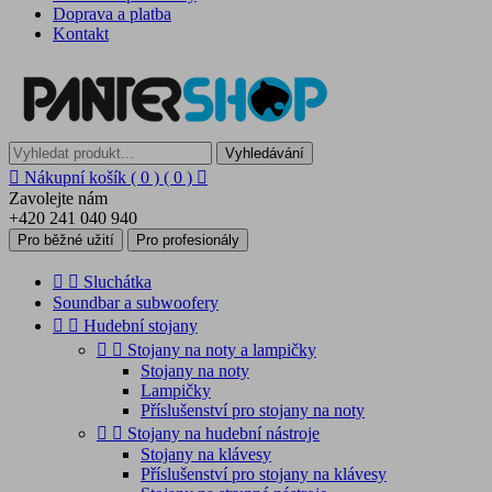
Doprava a platba
Kontakt
Vyhledávání

Nákupní košík
( 0 )
( 0 )

Zavolejte nám
+420 241 040 940
Pro běžné užití
Pro profesionály


Sluchátka
Soundbar a subwoofery


Hudební stojany


Stojany na noty a lampičky
Stojany na noty
Lampičky
Příslušenství pro stojany na noty


Stojany na hudební nástroje
Stojany na klávesy
Příslušenství pro stojany na klávesy