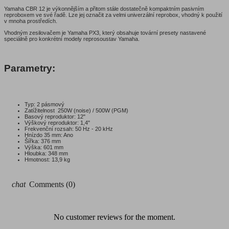
Yamaha CBR 12 je výkonnějším a přitom stále dostatečně kompaktním pasivním
reproboxem ve své řadě. Lze jej označit za velmi univerzální reprobox, vhodný k použití
v mnoha prostředích.
Vhodným zesilovačem je Yamaha PX3, který obsahuje tovární presety nastavené
speciálně pro konkrétní modely reprosoustav Yamaha.
Parametry:
Typ: 2 pásmový
Zatížitelnost 250W (noise) / 500W (PGM)
Basový reproduktor: 12"
Výškový reproduktor: 1,4"
Frekvenční rozsah: 50 Hz - 20 kHz
Hnízdo 35 mm: Ano
Šířka: 376 mm
Výška: 601 mm
Hloubka: 348 mm
Hmotnost: 13,9 kg
chat
Comments (0)
No customer reviews for the moment.