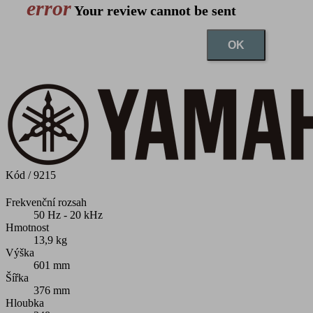
error
Your review cannot be sent
OK
Kód
/ 9215
Frekvenční rozsah
50 Hz - 20 kHz
Hmotnost
13,9 kg
Výška
601 mm
Šířka
376 mm
Hloubka