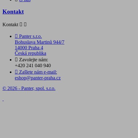
Kontakt
Kontakt



Panter s.r.o.
Bohuslava Martinů 944/7
14000 Praha 4
Česká republika

Zavolejte nám:
+420 241 040 940

Zašlete nám e-mail:
eshop@panter-praha.cz
© 2026 - Panter, spol. s.r.o.