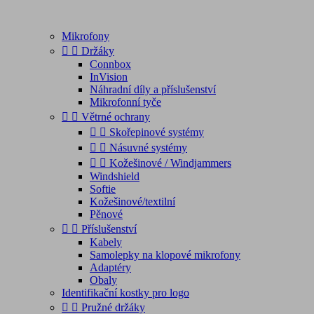
Mikrofony


Držáky
Connbox
InVision
Náhradní díly a příslušenství
Mikrofonní tyče


Větrné ochrany


Skořepinové systémy


Násuvné systémy


Kožešinové / Windjammers
Windshield
Softie
Kožešinové/textilní
Pěnové


Příslušenství
Kabely
Samolepky na klopové mikrofony
Adaptéry
Obaly
Identifikační kostky pro logo


Pružné držáky