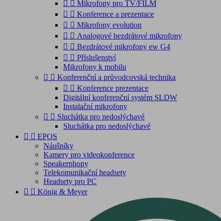


Mikrofony pro TV/FILM


Konference a prezentace


Mikrofony evolution


Analogové bezdrátové mikrofony


Bezdrátové mikrofony ew G4


Příslušenství
Mikrofony k mobilu


Konferenční a průvodcovská technika


Konference prezentace
Digitální konferenční systém SLDW
Instalační mikrofony


Sluchátka pro nedoslýchavé
Sluchátka pro nedoslýchavé


EPOS
Náušníky
Kamery pro videokonference
Speakerphony
Telekomunikační headsety
Headsety pro PC


König & Meyer