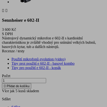


Sennheiser e 602-II
3 600 Kč
S DPH
Nástrojový dynamický mikrofon e 602-II s kardioidní
charakteristikou je zvláště vhodný pro snímání velkých bubnů,
basových kytar, tub a dalších nástrojů.
Recenze / testy
Použití mikrofonů evolution (video)
Tipy proi použití e 602-II - basové kombo
Tipy pro použití e 602-II - kopák
Počet

Přidat do košíku
Více jak 5 kusů skladem
Sdílet