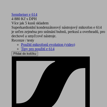
Sennheiser e 614
4 880 Kč
s DPH
Více jak 5 kusů skladem
Superkardioidní kondenzátorový nástrojový mikrofon e 614
je určen zejména pro snímání bubnů, perkusí a overheadů, pro
dechové a smyčcové nástroje.
Recenze / testy
Použití mikrofonů evolution (video)
Tipy pro použití e 614
Přidat do košíku