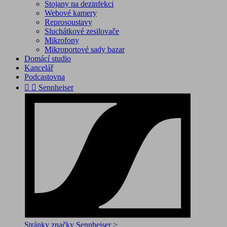
Stojany na dezinfekci
Webové kamery
Reprosoustavy
Sluchátkové zesilovače
Mikrofony
Mikroportové sady bazar
Domácí studio
Kancelář
Podcastovna


Sennheiser
Stránky značky Sennheiser >