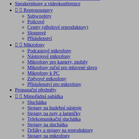
Speakerphony a videokonference


Reprosoustavy
Subwoofery
Policové
Centry (středové reproduktory)
Sloupové
Příslušenství


Mikrofony
Podcastové mikrofony
Nástrojové mikrofony
Mikrofony pro kamery, mobily
Mikrofony ruční pro mluvené slovo
Mikrofony k PC
Zpěvové mikrofony
Příslušenství pro mikrofony
Propagační předměty


Mimořádná nabídka
Sluchátka
Stojany na hudební nástroje
Stojany na noty a lampičky
Telekomunikační sluchátka
Stojany na sluchátka
Držáky a stojany na reproduktory
Stojany na mikrofony