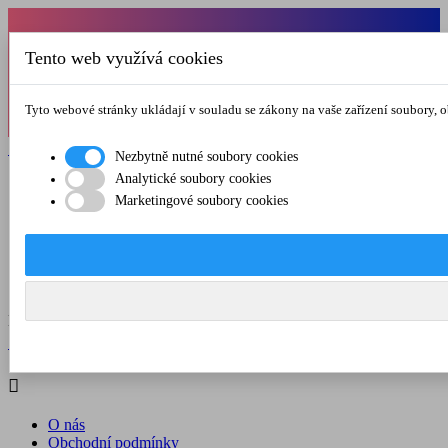
Od 1.7.-31.8.2026 budeme mít v pátek
Tento web využívá cookies
zkrácenou provozní dobu do 12.00 hod. Přejeme
vám pěkné léto!
Tyto webové stránky ukládají v souladu se zákony na vaše zařízení soubory, 

Registrovat

Přihlásit se
Nezbytně nutné soubory cookies
Analytické soubory cookies

Marketingové soubory cookies
O nás
Obchodní podmínky
Doprava a platba
Kontakt
Menu



Registrovat

Přihlásit se

O nás
Obchodní podmínky