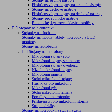
Stojany na strunné nástroje
Příslušenství pro stojany na strunné nástroje
Stojany na dechové nástroje
Příslušenství pro stojany na dechové nástroje
Stojany pro rytmické nástroje
Bubenické, kytarové a klavírní stoličky


Stojany na elektroniku
Stojánky na sluchátka
Stojánky na mobily, tablety, notebooky a LCD
monitory
Stojany na reprobedny


Stojany na mikrofony
Mikrofonní stojany sólo
Mikrofonní stojany s ramenem
Mikrofonní stojany overhead
Nízké mikrofonní stojany
Mikrofonní ramena
Stolní mikrofonní stojany
Husí krky pro mikrofony
Mikrofonní tyče
Stolní mikrofonní ramena
Pop filtry k mikrofonům
Příslušenství pro mikrofonní stojany
Stropní držáky
Stojany na notebook na stůl a na zem