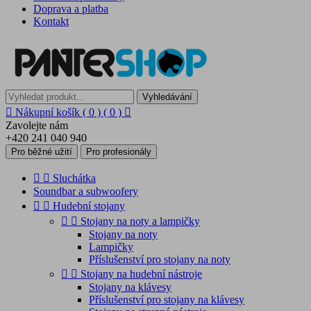
Doprava a platba
Kontakt
Vyhledávání

Nákupní košík
( 0 )
( 0 )

Zavolejte nám
+420 241 040 940
Pro běžné užití
Pro profesionály


Sluchátka
Soundbar a subwoofery


Hudební stojany


Stojany na noty a lampičky
Stojany na noty
Lampičky
Příslušenství pro stojany na noty


Stojany na hudební nástroje
Stojany na klávesy
Příslušenství pro stojany na klávesy