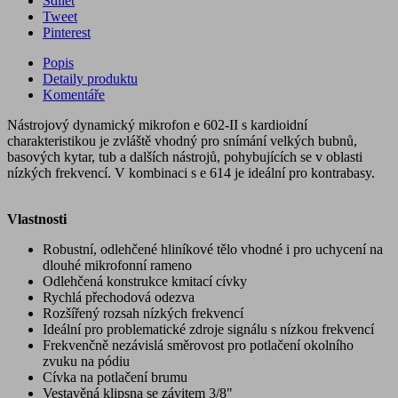
Sdílet
Tweet
Pinterest
Popis
Detaily produktu
Komentáře
Nástrojový dynamický mikrofon e 602-II s kardioidní
charakteristikou je zvláště vhodný pro snímání velkých bubnů,
basových kytar, tub a dalších nástrojů, pohybujících se v oblasti
nízkých frekvencí. V kombinaci s e 614 je ideální pro kontrabasy.
Vlastnosti
Robustní, odlehčené hliníkové tělo vhodné i pro uchycení na
dlouhé mikrofonní rameno
Odlehčená konstrukce kmitací cívky
Rychlá přechodová odezva
Rozšířený rozsah nízkých frekvencí
Ideální pro problematické zdroje signálu s nízkou frekvencí
Frekvenčně nezávislá směrovost pro potlačení okolního
zvuku na pódiu
Cívka na potlačení brumu
Vestavěná klipsna se závitem 3/8"