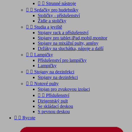


Strunné nástroje


Sedačky pro hudebníky
Stoličky - příslušenství
Židle a stoličky


Studia a jeviště
Stojany rack a příslušenství
Stojany pro tablet,iPad,mobil,monitor
Stojany na mixážní pulty, antény
Držáky na sluchátka, nápoje a další


Lampičky
Příslušenství pro lampičky
Lampičky


Stojany na dezinfekci
Stojany na dezinfekci


Notové pulty
Stojan pro zvukovou izolaci


Příslušenství
Dirigentský pult
Se skládací deskou
S pevnou deskou


Rycote