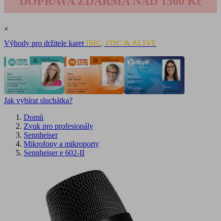
DOPRAVA ZDARMA NAD 1500 Kč
×
ISIC, ITIC & ALIVE
Výhody pro držitele karet
Jak vybírat sluchátka?
Domů
Zvuk pro profesionály
Sennheiser
Mikrofony a mikroporty
Sennheiser e 602-II