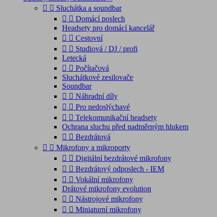


Sluchátka a soundbar


Domácí poslech
Headsety pro domácí kancelář


Cestovní


Studiová / DJ / profi
Letecká


Počítačová
Sluchátkové zesilovače
Soundbar


Náhradní díly


Pro nedoslýchavé


Telekomunikační headsety
Ochrana sluchu před nadměrným hlukem


Bezdrátová


Mikrofony a mikroporty


Digitální bezdrátové mikrofony


Bezdrátový odposlech - IEM


Vokální mikrofony
Drátové mikrofony evolution


Nástrojové mikrofony


Miniaturní mikrofony