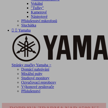
Vokální
"Tužky"
Kamerové
Nástrojové
Příslušenství mikrofonů
Sluchátka


Yamaha
Stránky značky Yamaha >
Domácí nahrávání
Mixážní pulty
Studiové monitory
Ozvučovací reproboxy
Výkonové zesilovače
Příslušenství