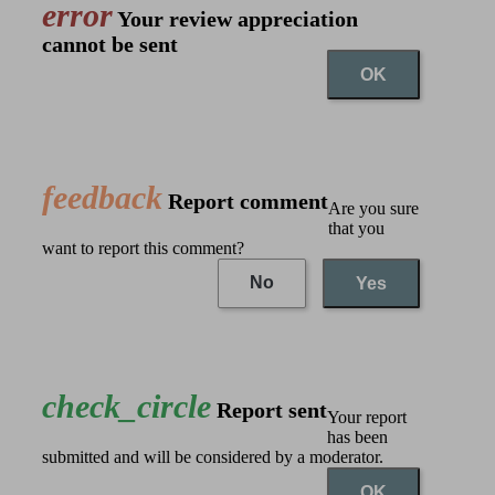
error
Your review appreciation
cannot be sent
OK
feedback
Report comment
Are you sure
that you
want to report this comment?
No
Yes
check_circle
Report sent
Your report
has been
submitted and will be considered by a moderator.
OK