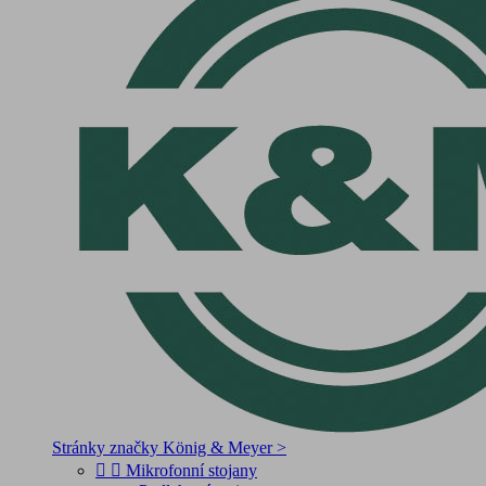
Stránky značky König & Meyer >


Mikrofonní stojany