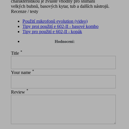
charakteristikou je zvláště vhodný pro snímání
velkých bubnů, basových kytar, tub a dalších nástrojů.
Recenze / testy
Použití mikrofonů evolution (video)
Tipy proi použití e 602-II - basové kombo
Tipy pro použití e 602-II - kopák
Hodnocení:
*
Title
*
Your name
*
Review