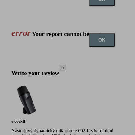
error
Your report cannot be sent
OK
×
Write your review
e 602-II
Nástrojový dynamický mikrofon e 602-II s kardioidní