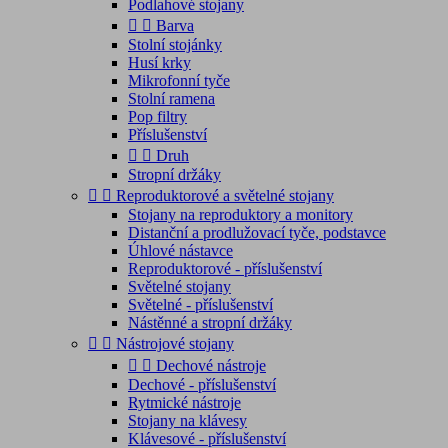
Podlahové stojany


Barva
Stolní stojánky
Husí krky
Mikrofonní tyče
Stolní ramena
Pop filtry
Příslušenství


Druh
Stropní držáky


Reproduktorové a světelné stojany
Stojany na reproduktory a monitory
Distanční a prodlužovací tyče, podstavce
Úhlové nástavce
Reproduktorové - příslušenství
Světelné stojany
Světelné - příslušenství
Nástěnné a stropní držáky


Nástrojové stojany


Dechové nástroje
Dechové - příslušenství
Rytmické nástroje
Stojany na klávesy
Klávesové - příslušenství