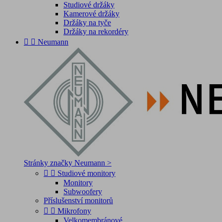
Studiové držáky
Kamerové držáky
Držáky na tyče
Držáky na rekordéry


Neumann
Stránky značky Neumann >


Studiové monitory
Monitory
Subwoofery
Příslušenství monitorů


Mikrofony
Velkomembránové