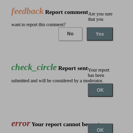
feedback
Report comment
Are you sure
that you
want to report this comment?
No
Yes
check_circle
Report sent
Your report
has been
submitted and will be considered by a moderator.
OK
error
Your report cannot be sent
OK