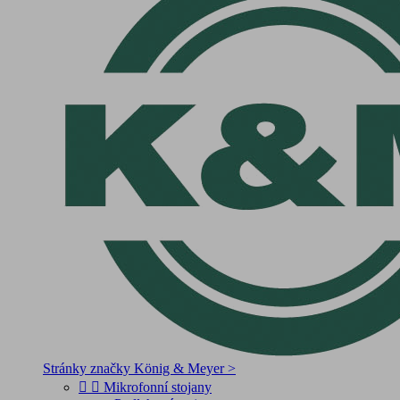
Stránky značky König & Meyer >


Mikrofonní stojany