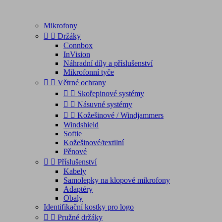
Mikrofony


Držáky
Connbox
InVision
Náhradní díly a příslušenství
Mikrofonní tyče


Větrné ochrany


Skořepinové systémy


Násuvné systémy


Kožešinové / Windjammers
Windshield
Softie
Kožešinové/textilní
Pěnové


Příslušenství
Kabely
Samolepky na klopové mikrofony
Adaptéry
Obaly
Identifikační kostky pro logo


Pružné držáky