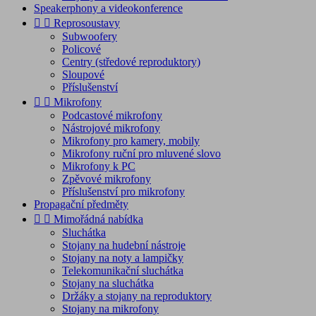
Speakerphony a videokonference


Reprosoustavy
Subwoofery
Policové
Centry (středové reproduktory)
Sloupové
Příslušenství


Mikrofony
Podcastové mikrofony
Nástrojové mikrofony
Mikrofony pro kamery, mobily
Mikrofony ruční pro mluvené slovo
Mikrofony k PC
Zpěvové mikrofony
Příslušenství pro mikrofony
Propagační předměty


Mimořádná nabídka
Sluchátka
Stojany na hudební nástroje
Stojany na noty a lampičky
Telekomunikační sluchátka
Stojany na sluchátka
Držáky a stojany na reproduktory
Stojany na mikrofony