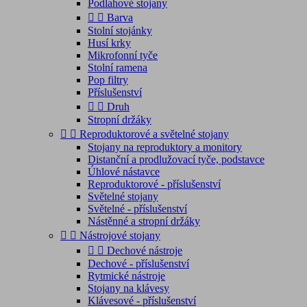
Podlahové stojany


Barva
Stolní stojánky
Husí krky
Mikrofonní tyče
Stolní ramena
Pop filtry
Příslušenství


Druh
Stropní držáky


Reproduktorové a světelné stojany
Stojany na reproduktory a monitory
Distanční a prodlužovací tyče, podstavce
Úhlové nástavce
Reproduktorové - příslušenství
Světelné stojany
Světelné - příslušenství
Nástěnné a stropní držáky


Nástrojové stojany


Dechové nástroje
Dechové - příslušenství
Rytmické nástroje
Stojany na klávesy
Klávesové - příslušenství