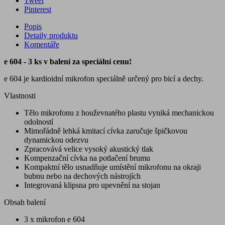
Tweet
Pinterest
Popis
Detaily produktu
Komentáře
e 604 - 3 ks v balení za speciální cenu!
e 604 je kardioidní mikrofon speciálně určený pro bicí a dechy.
Vlastnosti
Tělo mikrofonu z houževnatého plastu vyniká mechanickou
odolností
Mimořádně lehká kmitací cívka zaručuje špičkovou
dynamickou odezvu
Zpracovává velice vysoký akustický tlak
Kompenzační cívka na potlačení brumu
Kompaktní tělo usnadňuje umístění mikrofonu na okraji
bubnu nebo na dechových nástrojích
Integrovaná klipsna pro upevnění na stojan
Obsah balení
3 x mikrofon e 604