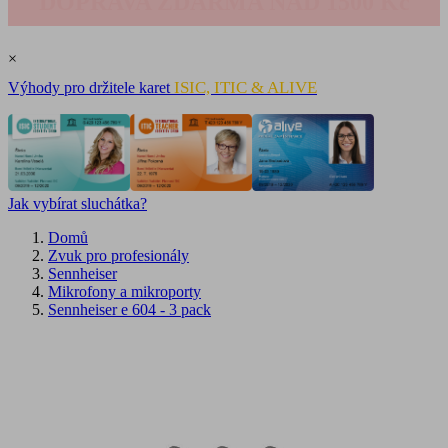
DOPRAVA ZDARMA NAD 1500 Kč
×
ISIC, ITIC & ALIVE
Výhody pro držitele karet
Jak vybírat sluchátka?
Domů
Zvuk pro profesionály
Sennheiser
Mikrofony a mikroporty
Sennheiser e 604 - 3 pack