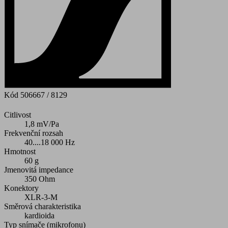
Kód
506667 / 8129
Citlivost
1,8 mV/Pa
Frekvenční rozsah
40....18 000 Hz
Hmotnost
60 g
Jmenovitá impedance
350 Ohm
Konektory
XLR-3-M
Směrová charakteristika
kardioida
Typ snímače (mikrofonu)