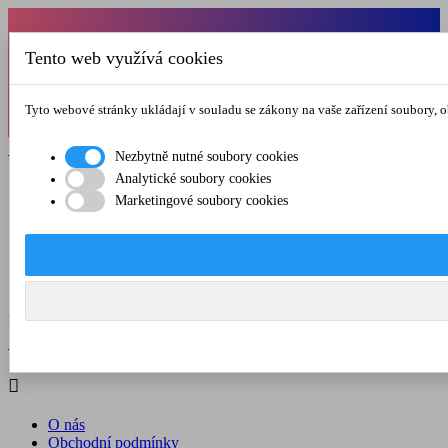
Od 1.7.-31.8.2026 budeme mít v pátek
Tento web využívá cookies
zkrácenou provozní dobu do 12.00 hod. Přejeme
vám pěkné léto!
Tyto webové stránky ukládají v souladu se zákony na vaše zařízení soubory, 

Registrovat

Přihlásit se
Nezbytně nutné soubory cookies
Analytické soubory cookies

Marketingové soubory cookies
O nás
Obchodní podmínky
Doprava a platba
Kontakt
Menu



Registrovat

Přihlásit se

O nás
Obchodní podmínky