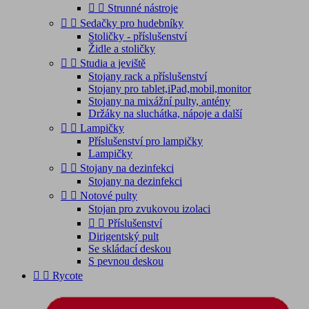


Strunné nástroje


Sedačky pro hudebníky
Stoličky - příslušenství
Židle a stoličky


Studia a jeviště
Stojany rack a příslušenství
Stojany pro tablet,iPad,mobil,monitor
Stojany na mixážní pulty, antény
Držáky na sluchátka, nápoje a další


Lampičky
Příslušenství pro lampičky
Lampičky


Stojany na dezinfekci
Stojany na dezinfekci


Notové pulty
Stojan pro zvukovou izolaci


Příslušenství
Dirigentský pult
Se skládací deskou
S pevnou deskou


Rycote