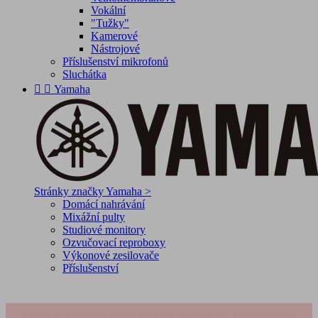
Vokální
"Tužky"
Kamerové
Nástrojové
Příslušenství mikrofonů
Sluchátka


Yamaha
Stránky značky Yamaha >
Domácí nahrávání
Mixážní pulty
Studiové monitory
Ozvučovací reproboxy
Výkonové zesilovače
Příslušenství