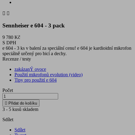


Sennheiser e 604 - 3 pack
9 780 Kč
S DPH
e 604 - 3 ks v balení za speciální cenu! e 604 je kardioidní mikrofon
speciálně určený pro bicí a dechy.
Recenze / testy
zakázanÝ ovoce
Použití mikrofonů evolution (video)
Tipy pro použití e 604
Počet

Přidat do košíku
3 - 5 kusů skladem
Sdílet
Sdílet