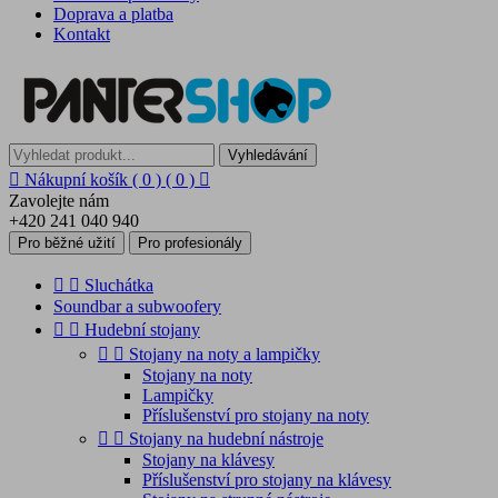
Doprava a platba
Kontakt
Vyhledávání

Nákupní košík
( 0 )
( 0 )

Zavolejte nám
+420 241 040 940
Pro běžné užití
Pro profesionály


Sluchátka
Soundbar a subwoofery


Hudební stojany


Stojany na noty a lampičky
Stojany na noty
Lampičky
Příslušenství pro stojany na noty


Stojany na hudební nástroje
Stojany na klávesy
Příslušenství pro stojany na klávesy