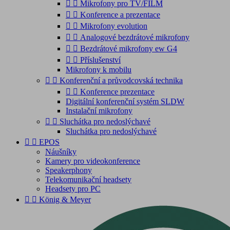


Mikrofony pro TV/FILM


Konference a prezentace


Mikrofony evolution


Analogové bezdrátové mikrofony


Bezdrátové mikrofony ew G4


Příslušenství
Mikrofony k mobilu


Konferenční a průvodcovská technika


Konference prezentace
Digitální konferenční systém SLDW
Instalační mikrofony


Sluchátka pro nedoslýchavé
Sluchátka pro nedoslýchavé


EPOS
Náušníky
Kamery pro videokonference
Speakerphony
Telekomunikační headsety
Headsety pro PC


König & Meyer