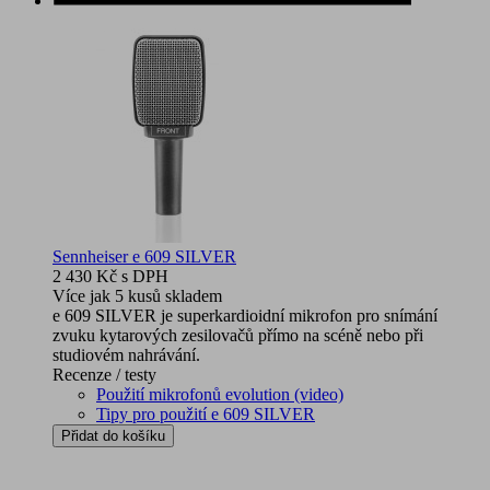
Sennheiser e 609 SILVER
2 430 Kč
s DPH
Více jak 5 kusů skladem
e 609 SILVER je superkardioidní mikrofon pro snímání
zvuku kytarových zesilovačů přímo na scéně nebo při
studiovém nahrávání.
Recenze / testy
Použití mikrofonů evolution (video)
Tipy pro použití e 609 SILVER
Přidat do košíku