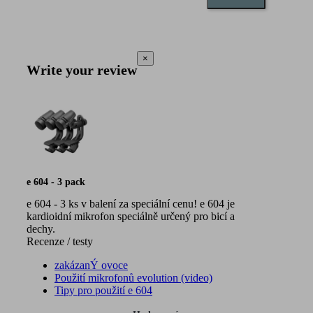
×
Write your review
e 604 - 3 pack
e 604 - 3 ks v balení za speciální cenu! e 604 je
kardioidní mikrofon speciálně určený pro bicí a
dechy.
Recenze / testy
zakázanÝ ovoce
Použití mikrofonů evolution (video)
Tipy pro použití e 604