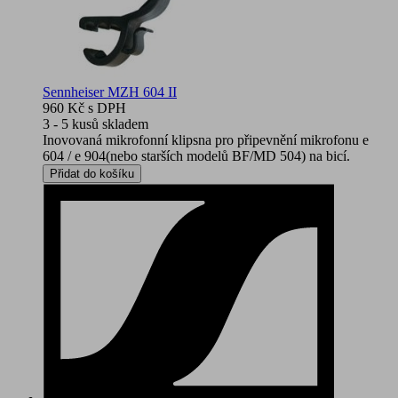
Sennheiser MZH 604 II
960 Kč
s DPH
3 - 5 kusů skladem
Inovovaná mikrofonní klipsna pro připevnění mikrofonu e
604 / e 904(nebo starších modelů BF/MD 504) na bicí.
Přidat do košíku