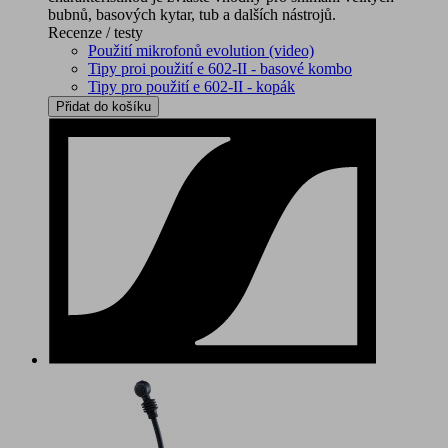
bubnů, basových kytar, tub a dalších nástrojů.
Recenze / testy
Použití mikrofonů evolution (video)
Tipy proi použití e 602-II - basové kombo
Tipy pro použití e 602-II - kopák
Přidat do košíku