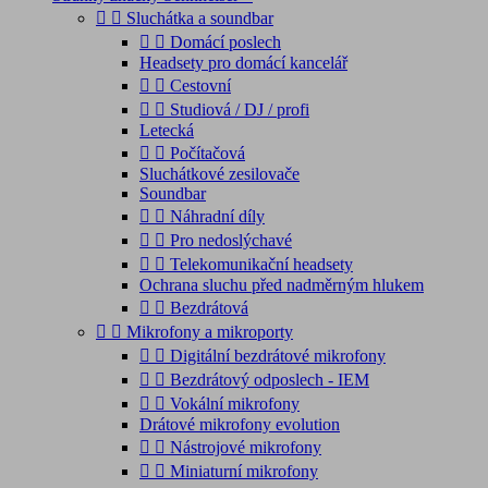


Sluchátka a soundbar


Domácí poslech
Headsety pro domácí kancelář


Cestovní


Studiová / DJ / profi
Letecká


Počítačová
Sluchátkové zesilovače
Soundbar


Náhradní díly


Pro nedoslýchavé


Telekomunikační headsety
Ochrana sluchu před nadměrným hlukem


Bezdrátová


Mikrofony a mikroporty


Digitální bezdrátové mikrofony


Bezdrátový odposlech - IEM


Vokální mikrofony
Drátové mikrofony evolution


Nástrojové mikrofony


Miniaturní mikrofony