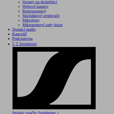
Stojany na dezinfekci
Webové kamery
Reprosoustavy
Sluchátkové zesilovače
Mikrofony
Mikroportové sady bazar
Domácí studio
Kancelář
Podcastovna


Sennheiser
Stránky značky Sennheiser >