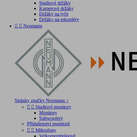
Studiové držáky
Kamerové držáky
Držáky na tyče
Držáky na rekordéry


Neumann
Stránky značky Neumann >


Studiové monitory
Monitory
Subwoofery
Příslušenství monitorů


Mikrofony
Velkomembránové