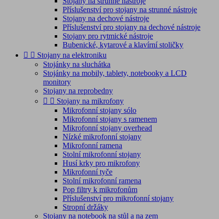
Stojany na strunné nástroje
Příslušenství pro stojany na strunné nástroje
Stojany na dechové nástroje
Příslušenství pro stojany na dechové nástroje
Stojany pro rytmické nástroje
Bubenické, kytarové a klavírní stoličky


Stojany na elektroniku
Stojánky na sluchátka
Stojánky na mobily, tablety, notebooky a LCD
monitory
Stojany na reprobedny


Stojany na mikrofony
Mikrofonní stojany sólo
Mikrofonní stojany s ramenem
Mikrofonní stojany overhead
Nízké mikrofonní stojany
Mikrofonní ramena
Stolní mikrofonní stojany
Husí krky pro mikrofony
Mikrofonní tyče
Stolní mikrofonní ramena
Pop filtry k mikrofonům
Příslušenství pro mikrofonní stojany
Stropní držáky
Stojany na notebook na stůl a na zem