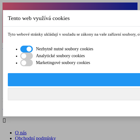
Od 1.7.-31.8.2026 budeme mít v pátek
Tento web využívá cookies
zkrácenou provozní dobu do 12.00 hod. Přejeme
vám pěkné léto!
Tyto webové stránky ukládají v souladu se zákony na vaše zařízení soubory, 

Registrovat

Přihlásit se
Nezbytně nutné soubory cookies
Analytické soubory cookies

Marketingové soubory cookies
O nás
Obchodní podmínky
Doprava a platba
Kontakt
Menu



Registrovat

Přihlásit se

O nás
Obchodní podmínky