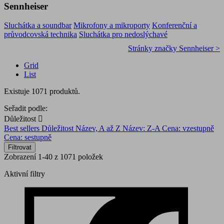
Sennheiser
Sluchátka a soundbar
Mikrofony a mikroporty
Konferenční a
průvodcovská technika
Sluchátka pro nedoslýchavé
Stránky značky Sennheiser >
Grid
List
Existuje 1071 produktů.
Seřadit podle:
Důležitost

Best sellers
Důležitost
Název, A až Z
Název: Z-A
Cena: vzestupně
Cena: sestupně
Filtrovat
Zobrazení 1-40 z 1071 položek
Aktivní filtry