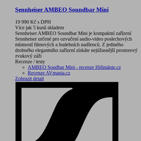
Sennheiser AMBEO Soundbar Mini
19 990 Kč
s DPH
Více jak 5 kusů skladem
Sennheiser AMBEO Soundbar Mini je kompaktní zařízení
Sennheiser určené pro ozvučení audio-video poslechových
místností filmových a hudebních nadšenců. Z jediného
drobného elegantního zařízení získáte nejúžasnější prostorový
zvukový záži
Recenze / testy
AMBEO Soudbar Mini - recenze Hifimánie.cz
Recenze AVmania.cz
Zobrazit detail