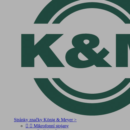
Stránky značky König & Meyer >


Mikrofonní stojany