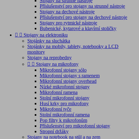
Stojany na strunné nástroje
Příslušenství pro stojany na strunné nástroje
Stojany na dechové nástroje
Příslušenství pro stojany na dechové nástroje
Stojany pro rytmické nástroje
Bubenické, kytarové a klavírní stoličky


Stojany na elektroniku
Stojánky na sluchátka
Stojánky na mobily, tablety, notebooky a LCD
monitory
Stojany na reprobedny


Stojany na mikrofony
Mikrofonní stojany sólo
Mikrofonní stojany s ramenem
Mikrofonní stojany overhead
Nízké mikrofonní stojany
Mikrofonní ramena
Stolní mikrofonní stojany
Husí krky pro mikrofony
Mikrofonní tyče
Stolní mikrofonní ramena
Pop filtry k mikrofonům
Příslušenství pro mikrofonní stojany
Stropní držáky
Stojany na notebook na stůl a na zem