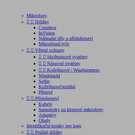
Mikrofony


Držáky
Connbox
InVision
Náhradní díly a příslušenství
Mikrofonní tyče


Větrné ochrany


Skořepinové systémy


Násuvné systémy


Kožešinové / Windjammers
Windshield
Softie
Kožešinové/textilní
Pěnové


Příslušenství
Kabely
Samolepky na klopové mikrofony
Adaptéry
Obaly
Identifikační kostky pro logo


Pružné držáky