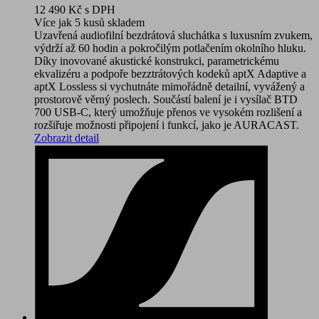
12 490 Kč
s DPH
Více jak 5 kusů skladem
Uzavřená audiofilní bezdrátová sluchátka s luxusním zvukem,
výdrží až 60 hodin a pokročilým potlačením okolního hluku.
Díky inovované akustické konstrukci, parametrickému
ekvalizéru a podpoře bezztrátových kodeků aptX Adaptive a
aptX Lossless si vychutnáte mimořádně detailní, vyvážený a
prostorově věrný poslech. Součástí balení je i vysílač BTD
700 USB-C, který umožňuje přenos ve vysokém rozlišení a
rozšiřuje možnosti připojení i funkcí, jako je AURACAST.
Zobrazit detail