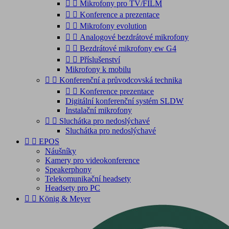


Mikrofony pro TV/FILM


Konference a prezentace


Mikrofony evolution


Analogové bezdrátové mikrofony


Bezdrátové mikrofony ew G4


Příslušenství
Mikrofony k mobilu


Konferenční a průvodcovská technika


Konference prezentace
Digitální konferenční systém SLDW
Instalační mikrofony


Sluchátka pro nedoslýchavé
Sluchátka pro nedoslýchavé


EPOS
Náušníky
Kamery pro videokonference
Speakerphony
Telekomunikační headsety
Headsety pro PC


König & Meyer