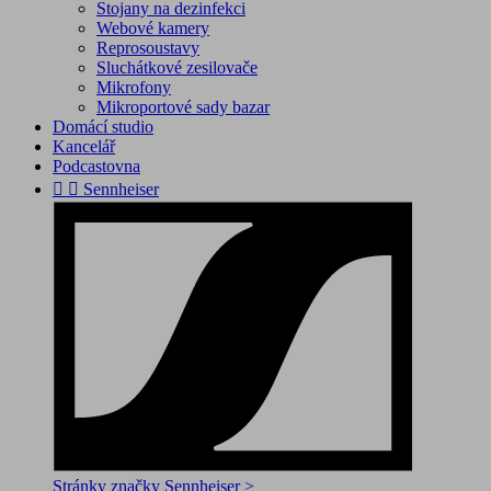
Stojany na dezinfekci
Webové kamery
Reprosoustavy
Sluchátkové zesilovače
Mikrofony
Mikroportové sady bazar
Domácí studio
Kancelář
Podcastovna


Sennheiser
Stránky značky Sennheiser >