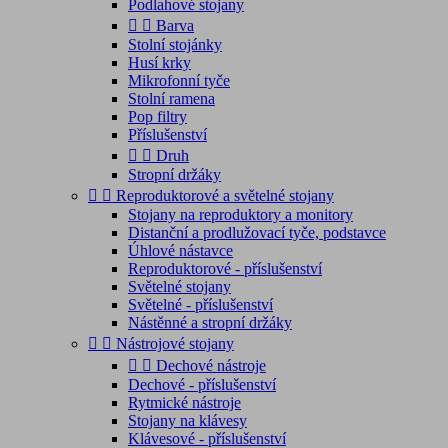
Podlahové stojany


Barva
Stolní stojánky
Husí krky
Mikrofonní tyče
Stolní ramena
Pop filtry
Příslušenství


Druh
Stropní držáky


Reproduktorové a světelné stojany
Stojany na reproduktory a monitory
Distanční a prodlužovací tyče, podstavce
Úhlové nástavce
Reproduktorové - příslušenství
Světelné stojany
Světelné - příslušenství
Nástěnné a stropní držáky


Nástrojové stojany


Dechové nástroje
Dechové - příslušenství
Rytmické nástroje
Stojany na klávesy
Klávesové - příslušenství