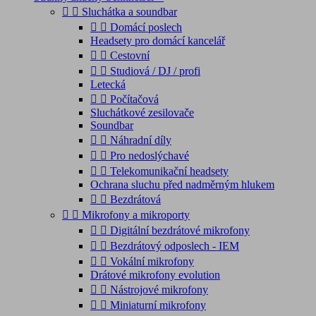


Sluchátka a soundbar


Domácí poslech
Headsety pro domácí kancelář


Cestovní


Studiová / DJ / profi
Letecká


Počítačová
Sluchátkové zesilovače
Soundbar


Náhradní díly


Pro nedoslýchavé


Telekomunikační headsety
Ochrana sluchu před nadměrným hlukem


Bezdrátová


Mikrofony a mikroporty


Digitální bezdrátové mikrofony


Bezdrátový odposlech - IEM


Vokální mikrofony
Drátové mikrofony evolution


Nástrojové mikrofony


Miniaturní mikrofony