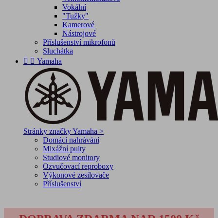
Vokální
"Tužky"
Kamerové
Nástrojové
Příslušenství mikrofonů
Sluchátka


Yamaha
Stránky značky Yamaha >
Domácí nahrávání
Mixážní pulty
Studiové monitory
Ozvučovací reproboxy
Výkonové zesilovače
Příslušenství