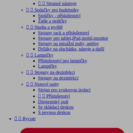


Strunné nástroje


Sedačky pro hudebníky
Stoličky - příslušenství
Židle a stoličky


Studia a jeviště
Stojany rack a příslušenství
Stojany pro tablet,iPad,mobil,monitor
Stojany na mixážní pulty, antény
Držáky na sluchátka, nápoje a další


Lampičky
Příslušenství pro lampičky
Lampičky


Stojany na dezinfekci
Stojany na dezinfekci


Notové pulty
Stojan pro zvukovou izolaci


Příslušenství
Dirigentský pult
Se skládací deskou
S pevnou deskou


Rycote