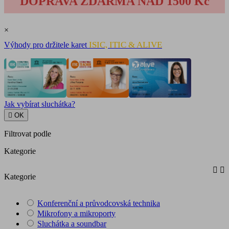
DOPRAVA ZDARMA NAD 1500 Kč
×
ISIC, ITIC & ALIVE
Výhody pro držitele karet
Jak vybírat sluchátka?

OK
Filtrovat podle
Kategorie


Kategorie
Konferenční a průvodcovská technika
Mikrofony a mikroporty
Sluchátka a soundbar