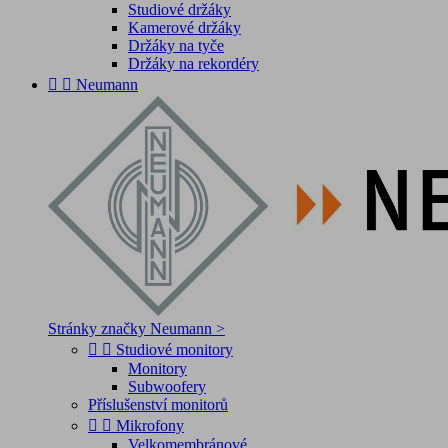
Studiové držáky
Kamerové držáky
Držáky na tyče
Držáky na rekordéry


Neumann
Stránky značky Neumann >


Studiové monitory
Monitory
Subwoofery
Příslušenství monitorů


Mikrofony
Velkomembránové