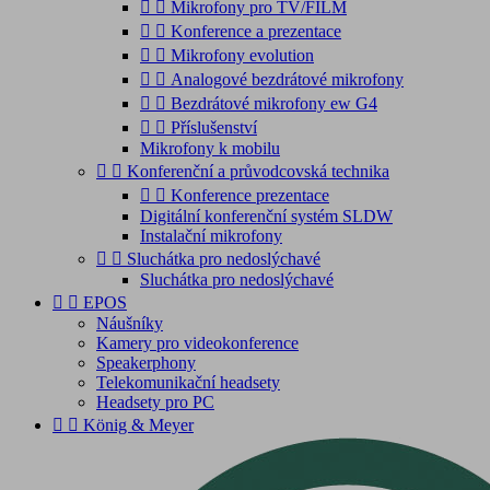


Mikrofony pro TV/FILM


Konference a prezentace


Mikrofony evolution


Analogové bezdrátové mikrofony


Bezdrátové mikrofony ew G4


Příslušenství
Mikrofony k mobilu


Konferenční a průvodcovská technika


Konference prezentace
Digitální konferenční systém SLDW
Instalační mikrofony


Sluchátka pro nedoslýchavé
Sluchátka pro nedoslýchavé


EPOS
Náušníky
Kamery pro videokonference
Speakerphony
Telekomunikační headsety
Headsety pro PC


König & Meyer