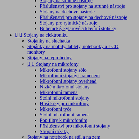
Stojany na strunné nástroje
Příslušenství pro stojany na strunné nástroje
Stojany na dechové nástroje
Příslušenství pro stojany na dechové nástroje
Stojany pro rytmické nástroje
Bubenické, kytarové a klavírní stoličky


Stojany na elektroniku
Stojánky na sluchátka
Stojánky na mobily, tablety, notebooky a LCD
monitory
Stojany na reprobedny


Stojany na mikrofony
Mikrofonní stojany sólo
Mikrofonní stojany s ramenem
Mikrofonní stojany overhead
Nízké mikrofonní stojany
Mikrofonní ramena
Stolní mikrofonní stojany
Husí krky pro mikrofony
Mikrofonní tyče
Stolní mikrofonní ramena
Pop filtry k mikrofonům
Příslušenství pro mikrofonní stojany
Stropní držáky
Stojany na notebook na stůl a na zem