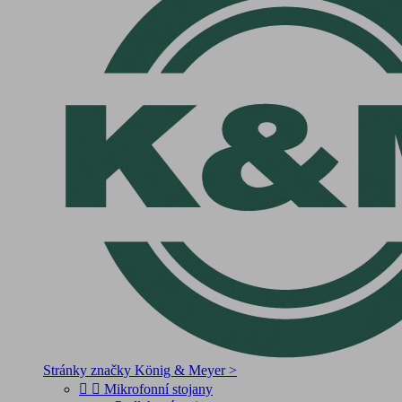
Stránky značky König & Meyer >


Mikrofonní stojany