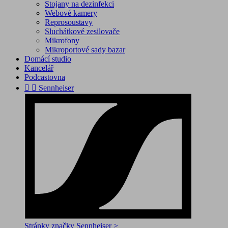
Stojany na dezinfekci
Webové kamery
Reprosoustavy
Sluchátkové zesilovače
Mikrofony
Mikroportové sady bazar
Domácí studio
Kancelář
Podcastovna


Sennheiser
Stránky značky Sennheiser >