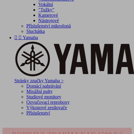
Vokální
"Tužky"
Kamerové
Nástrojové
Příslušenství mikrofonů
Sluchátka


Yamaha
Stránky značky Yamaha >
Domácí nahrávání
Mixážní pulty
Studiové monitory
Ozvučovací reproboxy
Výkonové zesilovače
Příslušenství