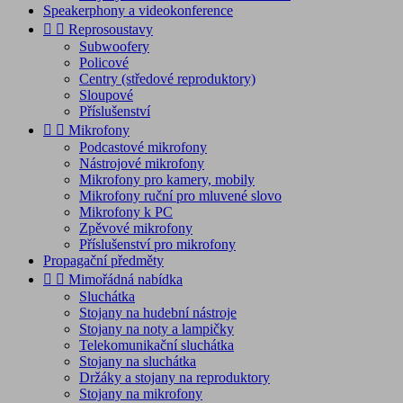
Speakerphony a videokonference


Reprosoustavy
Subwoofery
Policové
Centry (středové reproduktory)
Sloupové
Příslušenství


Mikrofony
Podcastové mikrofony
Nástrojové mikrofony
Mikrofony pro kamery, mobily
Mikrofony ruční pro mluvené slovo
Mikrofony k PC
Zpěvové mikrofony
Příslušenství pro mikrofony
Propagační předměty


Mimořádná nabídka
Sluchátka
Stojany na hudební nástroje
Stojany na noty a lampičky
Telekomunikační sluchátka
Stojany na sluchátka
Držáky a stojany na reproduktory
Stojany na mikrofony