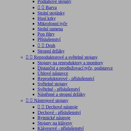
Podlahové stojany


Barva
Stolní stojánky
Husí krky
Mikrofonní tyče
Stolní ramena
Pop filtry
Příslušenství


Druh
Stropní držáky


Reproduktorové a světelné stojany
Stojany na reproduktory a monitory
Distanční a prodlužovací tyče, podstavce
Úhlové nástavce
Reproduktorové - příslušenství
Světelné stojany
Světelné - příslušenství
Nástěnné a stropní držáky


Nástrojové stojany


Dechové nástroje
Dechové - příslušenství
Rytmické nástroje
Stojany na klávesy
Klávesové - příslušenství