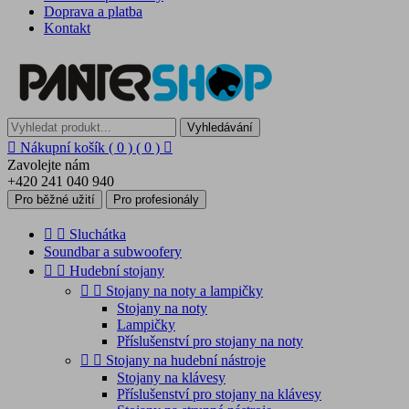
Doprava a platba
Kontakt
Vyhledávání

Nákupní košík
( 0 )
( 0 )

Zavolejte nám
+420 241 040 940
Pro běžné užití
Pro profesionály


Sluchátka
Soundbar a subwoofery


Hudební stojany


Stojany na noty a lampičky
Stojany na noty
Lampičky
Příslušenství pro stojany na noty


Stojany na hudební nástroje
Stojany na klávesy
Příslušenství pro stojany na klávesy