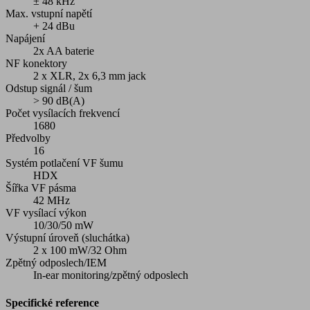
± 48 kHz
Max. vstupní napětí
+ 24 dBu
Napájení
2x AA baterie
NF konektory
2 x XLR, 2x 6,3 mm jack
Odstup signál / šum
> 90 dB(A)
Počet vysílacích frekvencí
1680
Předvolby
16
Systém potlačení VF šumu
HDX
Šířka VF pásma
42 MHz
VF vysílací výkon
10/30/50 mW
Výstupní úroveň (sluchátka)
2 x 100 mW/32 Ohm
Zpětný odposlech/IEM
In-ear monitoring/zpětný odposlech
Specifické reference