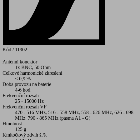
Kód
/ 11902
Anténní konektor
1x BNC, 50 Ohm
Celkové harmonické zkreslení
< 0,9 %
Doba provozu na baterie
4-6 hod.
Frekvenční rozsah
25 - 15000 Hz
Frekvenční rozsah VF
470 - 516 MHz, 516 - 558 MHz, 558 - 626 MHz, 626 - 698
MHz, 790 - 865 MHz (pásma A1 - G)
Hmotnost
125 g
Kmitočtový zdvih š./š.