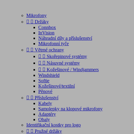
Mikrofony


Držáky
Connbox
InVision
Náhradní díly a příslušenství
Mikrofonní tyče


Větrné ochrany


Skořepinové systémy


Násuvné systémy


Kožešinové / Windjammers
Windshield
Softie
Kožešinové/textilní
Pěnové


Příslušenství
Kabely
Samolepky na klopové mikrofony
Adaptéry
Obaly
Identifikační kostky pro logo


Pružné držáky