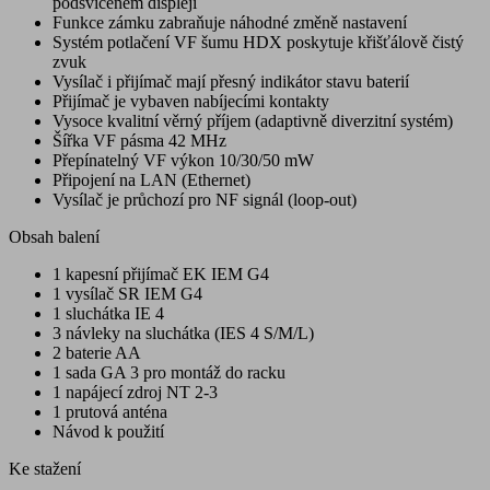
podsvíceném displeji
Funkce zámku zabraňuje náhodné změně nastavení
Systém potlačení VF šumu HDX poskytuje křišťálově čistý
zvuk
Vysílač i přijímač mají přesný indikátor stavu baterií
Přijímač je vybaven nabíjecími kontakty
Vysoce kvalitní věrný příjem (adaptivně diverzitní systém)
Šířka VF pásma 42 MHz
Přepínatelný VF výkon 10/30/50 mW
Připojení na LAN (Ethernet)
Vysílač je průchozí pro NF signál (loop-out)
Obsah balení
1 kapesní přijímač EK IEM G4
1 vysílač SR IEM G4
1 sluchátka IE 4
3 návleky na sluchátka (IES 4 S/M/L)
2 baterie AA
1 sada GA 3 pro montáž do racku
1 napájecí zdroj NT 2-3
1 prutová anténa
Návod k použití
Ke stažení