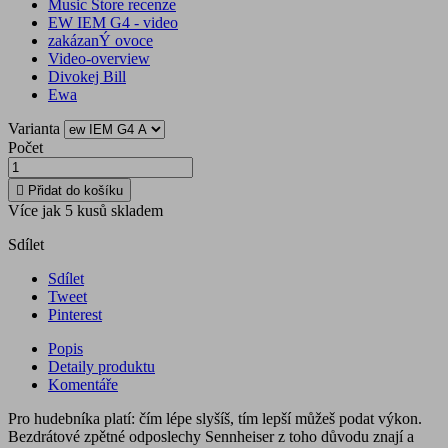
Music Store recenze
EW IEM G4 - video
zakázanÝ ovoce
Video-overview
Divokej Bill
Ewa
Varianta
Počet

Přidat do košíku
Více jak 5 kusů skladem
Sdílet
Sdílet
Tweet
Pinterest
Popis
Detaily produktu
Komentáře
Pro hudebníka platí: čím lépe slyšíš, tím lepší můžeš podat výkon.
Bezdrátové zpětné odposlechy Sennheiser z toho důvodu znají a