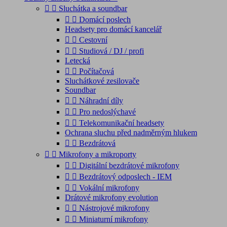


Sluchátka a soundbar


Domácí poslech
Headsety pro domácí kancelář


Cestovní


Studiová / DJ / profi
Letecká


Počítačová
Sluchátkové zesilovače
Soundbar


Náhradní díly


Pro nedoslýchavé


Telekomunikační headsety
Ochrana sluchu před nadměrným hlukem


Bezdrátová


Mikrofony a mikroporty


Digitální bezdrátové mikrofony


Bezdrátový odposlech - IEM


Vokální mikrofony
Drátové mikrofony evolution


Nástrojové mikrofony


Miniaturní mikrofony