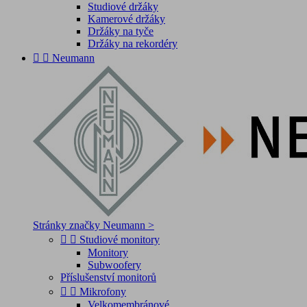
Studiové držáky
Kamerové držáky
Držáky na tyče
Držáky na rekordéry


Neumann
Stránky značky Neumann >


Studiové monitory
Monitory
Subwoofery
Příslušenství monitorů


Mikrofony
Velkomembránové