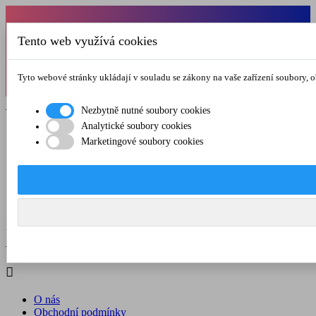
Od 1.7.-31.8.2026 budeme mít v pátek
Tento web využívá cookies
zkrácenou provozní dobu do 12.00 hod. Přejeme
vám pěkné léto!
Tyto webové stránky ukládají v souladu se zákony na vaše zařízení soubory, 

Registrovat

Přihlásit se
Nezbytně nutné soubory cookies
Analytické soubory cookies

Marketingové soubory cookies
O nás
Obchodní podmínky
Doprava a platba
Kontakt
Menu



Registrovat

Přihlásit se

O nás
Obchodní podmínky