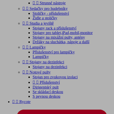


Strunné nástroje


Sedačky pro hudebníky
Stoličky - příslušenství
Židle a stoličky


Studia a jeviště
Stojany rack a příslušenství
Stojany pro tablet,iPad,mobil,monitor
Stojany na mixážní pulty, antény
Držáky na sluchátka, nápoje a další


Lampičky
Příslušenství pro lampičky
Lampičky


Stojany na dezinfekci
Stojany na dezinfekci


Notové pulty
Stojan pro zvukovou izolaci


Příslušenství
Dirigentský pult
Se skládací deskou
S pevnou deskou


Rycote