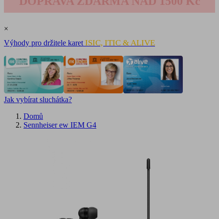
DOPRAVA ZDARMA NAD 1500 Kč
×
ISIC, ITIC & ALIVE
Výhody pro držitele karet
Jak vybírat sluchátka?
Domů
Sennheiser ew IEM G4