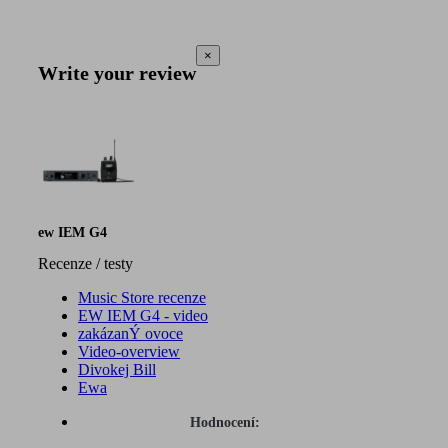
×
Write your review
ew IEM G4
Recenze / testy
Music Store recenze
EW IEM G4 - video
zakázanÝ ovoce
Video-overview
Divokej Bill
Ewa
Hodnocení: