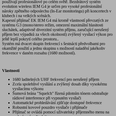
používají profesionálové po celém světě. Bezdrátový systém
evolution wireless IEM G4 je určen pro vysoké profesionální
nároky zpětného odposlechu (In-Ear monitoringu) při koncertech v
klubech i na velkých scénách.
Kapesní přijímač EK IEM G4 má kromě vlastností převzatých ze
systému G3 (mono/stereo režim, omezení maximální hlasitosti
sluchátek, adaptivně diverzitní systém příjmu, zaručující nerušený
příjem bez výpadků za všech okolností) zvýšený vysílací výkon pro
ještě lepší pokrytí celého prostoru..
Systém má dvacet skupin frekvencí s šestnácti předvolbami pro
okamžité použití a jednu skupinu s možností naladění jakékoliv
frekvence v daném rozsahu (1680 možností).
Vlastnosti
1680 laditelných UHF frekvencí pro nerušený příjem
Zcela spolehlivé vysílání a zvýšený dosah díky vysokému
vysílacímu výkonu
Šumová brána "Squelch" řízená pilotním tónem odstraňuje
rádiové interference při vypnutém vysílači
Automatické prohledávání zjišťuje dostupné frekvence
Robustní kovové pouzdro vysílače i přijímače
Přijímač se ovládá pomocí uživatelsky příjemného menu na