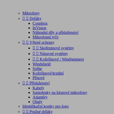
Mikrofony


Držáky
Connbox
InVision
Náhradní díly a příslušenství
Mikrofonní tyče


Větrné ochrany


Skořepinové systémy


Násuvné systémy


Kožešinové / Windjammers
Windshield
Softie
Kožešinové/textilní
Pěnové


Příslušenství
Kabely
Samolepky na klopové mikrofony
Adaptéry
Obaly
Identifikační kostky pro logo


Pružné držáky