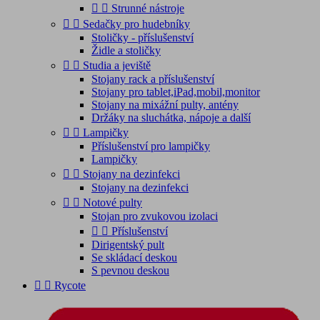


Strunné nástroje


Sedačky pro hudebníky
Stoličky - příslušenství
Židle a stoličky


Studia a jeviště
Stojany rack a příslušenství
Stojany pro tablet,iPad,mobil,monitor
Stojany na mixážní pulty, antény
Držáky na sluchátka, nápoje a další


Lampičky
Příslušenství pro lampičky
Lampičky


Stojany na dezinfekci
Stojany na dezinfekci


Notové pulty
Stojan pro zvukovou izolaci


Příslušenství
Dirigentský pult
Se skládací deskou
S pevnou deskou


Rycote