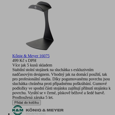
Kőnig & Meyer 16075
499 Kč
s DPH
Více jak 5 kusů skladem
Stabilní stolní stojánek na sluchátka s exkluzivním
nadčasovým designem. Vhodný jak na domácí použití, tak
pro profesionální studia. Díky pogumovanému povrchu jsou
sluchátka chráněna proti případnému poškrábání. Gumové
podložky ve spodní části stojánku zajištují přilnutí stojánku k
povrchu. Vyrábí se v černé, pískově béžové a šedé barvě.
Prodloužená záruka 5 let.
Přidat do košíku