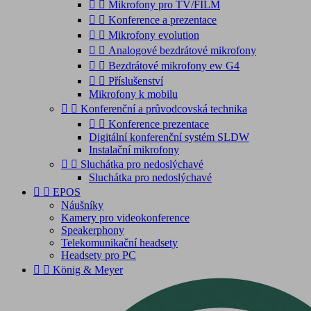


Mikrofony pro TV/FILM


Konference a prezentace


Mikrofony evolution


Analogové bezdrátové mikrofony


Bezdrátové mikrofony ew G4


Příslušenství
Mikrofony k mobilu


Konferenční a průvodcovská technika


Konference prezentace
Digitální konferenční systém SLDW
Instalační mikrofony


Sluchátka pro nedoslýchavé
Sluchátka pro nedoslýchavé


EPOS
Náušníky
Kamery pro videokonference
Speakerphony
Telekomunikační headsety
Headsety pro PC


König & Meyer