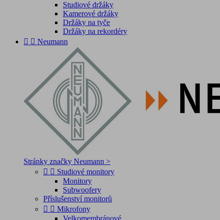
Studiové držáky
Kamerové držáky
Držáky na tyče
Držáky na rekordéry


Neumann
Stránky značky Neumann >


Studiové monitory
Monitory
Subwoofery
Příslušenství monitorů


Mikrofony
Velkomembránové