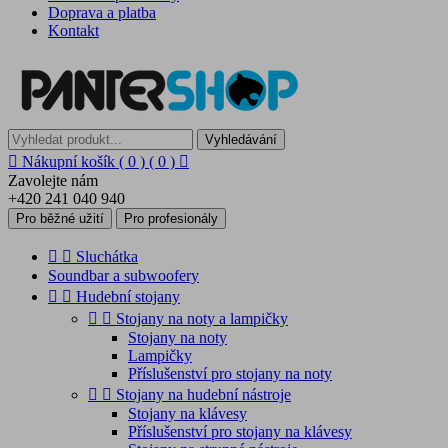
Doprava a platba
Kontakt
Vyhledávání

Nákupní košík
( 0 )
( 0 )

Zavolejte nám
+420 241 040 940
Pro běžné užití
Pro profesionály


Sluchátka
Soundbar a subwoofery


Hudební stojany


Stojany na noty a lampičky
Stojany na noty
Lampičky
Příslušenství pro stojany na noty


Stojany na hudební nástroje
Stojany na klávesy
Příslušenství pro stojany na klávesy