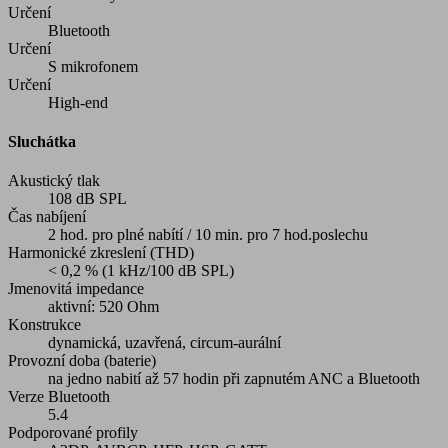
Určení
Bluetooth
Určení
S mikrofonem
Určení
High-end
Sluchátka
Akustický tlak
108 dB SPL
Čas nabíjení
2 hod. pro plné nabítí / 10 min. pro 7 hod.poslechu
Harmonické zkreslení (THD)
< 0,2 % (1 kHz/100 dB SPL)
Jmenovitá impedance
aktivní: 520 Ohm
Konstrukce
dynamická, uzavřená, circum-aurální
Provozní doba (baterie)
na jedno nabití až 57 hodin při zapnutém ANC a Bluetooth
Verze Bluetooth
5.4
Podporované profily