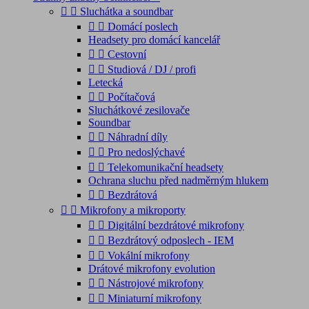


Sluchátka a soundbar


Domácí poslech
Headsety pro domácí kancelář


Cestovní


Studiová / DJ / profi
Letecká


Počítačová
Sluchátkové zesilovače
Soundbar


Náhradní díly


Pro nedoslýchavé


Telekomunikační headsety
Ochrana sluchu před nadměrným hlukem


Bezdrátová


Mikrofony a mikroporty


Digitální bezdrátové mikrofony


Bezdrátový odposlech - IEM


Vokální mikrofony
Drátové mikrofony evolution


Nástrojové mikrofony


Miniaturní mikrofony