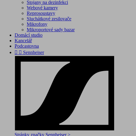
Stojany na dezinfekci
Webové kamery
Reprosoustavy
Sluchátkové zesilovače
Mikrofony
Mikroportové sady bazar
Domácí studio
Kancelář
Podcastovna


Sennheiser
Stránky značky Sennheiser >