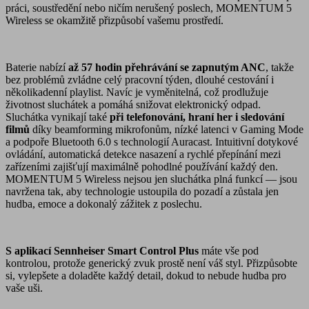
práci, soustředění nebo ničím nerušený poslech, MOMENTUM 5
Wireless se okamžitě přizpůsobí vašemu prostředí.
Baterie nabízí
až 57 hodin přehrávání se zapnutým ANC
, takže
bez problémů zvládne celý pracovní týden, dlouhé cestování i
několikadenní playlist. Navíc je vyměnitelná, což prodlužuje
životnost sluchátek a pomáhá snižovat elektronický odpad.
Sluchátka vynikají také
při telefonování, hraní her i sledování
filmů
díky beamforming mikrofonům, nízké latenci v Gaming Mode
a podpoře Bluetooth 6.0 s technologií Auracast. Intuitivní dotykové
ovládání, automatická detekce nasazení a rychlé přepínání mezi
zařízeními zajišťují maximálně pohodlné používání každý den.
MOMENTUM 5 Wireless nejsou jen sluchátka plná funkcí — jsou
navržena tak, aby technologie ustoupila do pozadí a zůstala jen
hudba, emoce a dokonalý zážitek z poslechu.
S aplikací Sennheiser Smart Control Plus
máte vše pod
kontrolou, protože generický zvuk prostě není váš styl. Přizpůsobte
si, vylepšete a doladěte každý detail, dokud to nebude hudba pro
vaše uši.