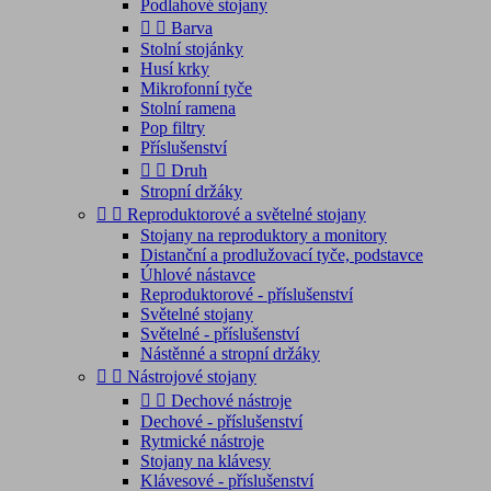
Podlahové stojany


Barva
Stolní stojánky
Husí krky
Mikrofonní tyče
Stolní ramena
Pop filtry
Příslušenství


Druh
Stropní držáky


Reproduktorové a světelné stojany
Stojany na reproduktory a monitory
Distanční a prodlužovací tyče, podstavce
Úhlové nástavce
Reproduktorové - příslušenství
Světelné stojany
Světelné - příslušenství
Nástěnné a stropní držáky


Nástrojové stojany


Dechové nástroje
Dechové - příslušenství
Rytmické nástroje
Stojany na klávesy
Klávesové - příslušenství