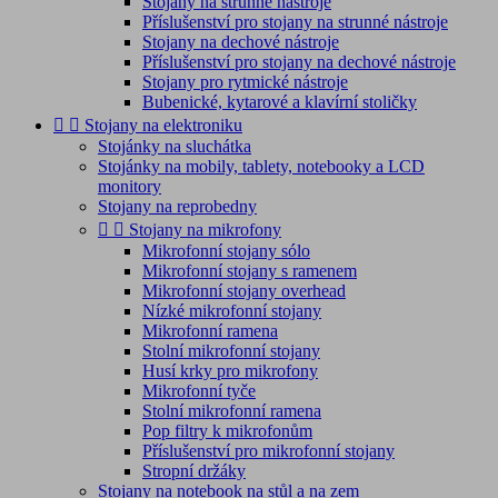
Stojany na strunné nástroje
Příslušenství pro stojany na strunné nástroje
Stojany na dechové nástroje
Příslušenství pro stojany na dechové nástroje
Stojany pro rytmické nástroje
Bubenické, kytarové a klavírní stoličky


Stojany na elektroniku
Stojánky na sluchátka
Stojánky na mobily, tablety, notebooky a LCD
monitory
Stojany na reprobedny


Stojany na mikrofony
Mikrofonní stojany sólo
Mikrofonní stojany s ramenem
Mikrofonní stojany overhead
Nízké mikrofonní stojany
Mikrofonní ramena
Stolní mikrofonní stojany
Husí krky pro mikrofony
Mikrofonní tyče
Stolní mikrofonní ramena
Pop filtry k mikrofonům
Příslušenství pro mikrofonní stojany
Stropní držáky
Stojany na notebook na stůl a na zem