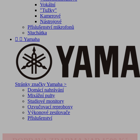
Vokální
"Tužky"
Kamerové
Nástrojové
Příslušenství mikrofonů
Sluchátka


Yamaha
Stránky značky Yamaha >
Domácí nahrávání
Mixážní pulty
Studiové monitory
Ozvučovací reproboxy
Výkonové zesilovače
Příslušenství