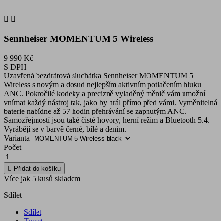


Sennheiser MOMENTUM 5 Wireless
9 990 Kč
S DPH
Uzavřená bezdrátová sluchátka Sennheiser MOMENTUM 5
Wireless s novým a dosud nejlepším aktivním potlačením hluku
ANC. Pokročilé kodeky a precizně vyladěný měnič vám umožní
vnímat každý nástroj tak, jako by hrál přímo před vámi. Vyměnitelná
baterie nabídne až 57 hodin přehrávání se zapnutým ANC.
Samozřejmostí jsou také čisté hovory, herní režim a Bluetooth 5.4.
Vyrábějí se v barvě černé, bílé a denim.
Varianta
Počet

Přidat do košíku
Více jak 5 kusů skladem
Sdílet
Sdílet
Tweet