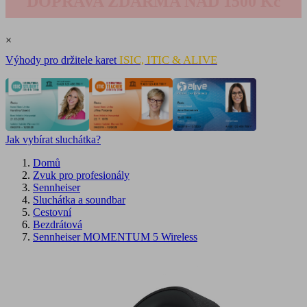
DOPRAVA ZDARMA NAD 1500 Kč
×
ISIC, ITIC & ALIVE
Výhody pro držitele karet
Jak vybírat sluchátka?
Domů
Zvuk pro profesionály
Sennheiser
Sluchátka a soundbar
Cestovní
Bezdrátová
Sennheiser MOMENTUM 5 Wireless