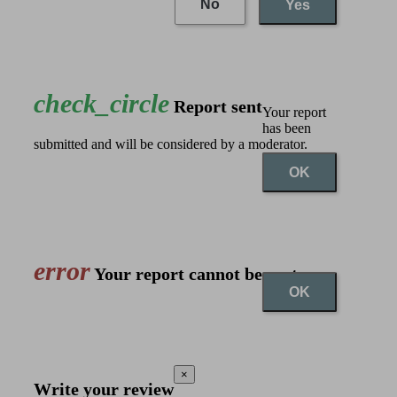
No
Yes
check_circle
Report sent
Your report
has been
submitted and will be considered by a moderator.
OK
error
Your report cannot be sent
OK
×
Write your review