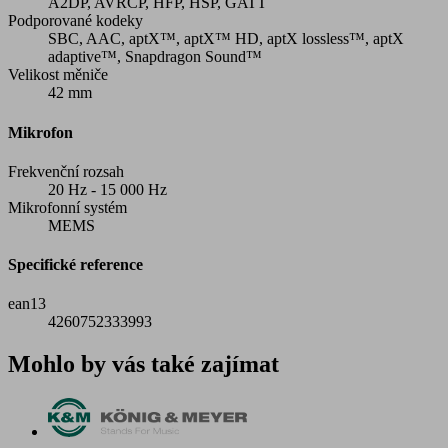
A2DP, AVRCP, HFP, HSP, GATT
Podporované kodeky
SBC, AAC, aptX™, aptX™ HD, aptX lossless™, aptX
adaptive™, Snapdragon Sound™
Velikost měniče
42 mm
Mikrofon
Frekvenční rozsah
20 Hz - 15 000 Hz
Mikrofonní systém
MEMS
Specifické reference
ean13
4260752333993
Mohlo by vás také zajímat