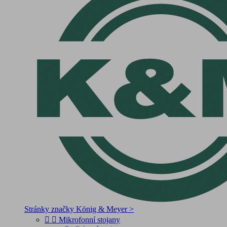
Stránky značky König & Meyer >


Mikrofonní stojany