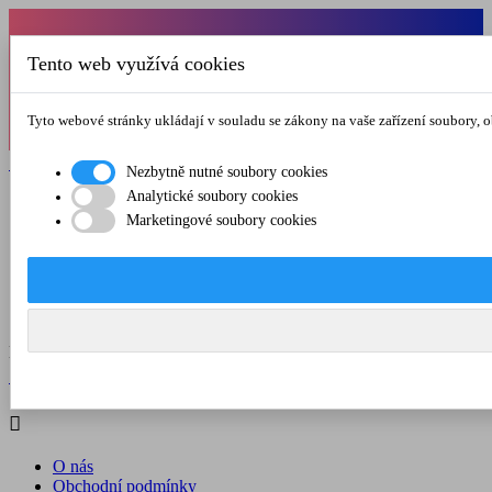
Od 1.7.-31.8.2026 budeme mít v pátek
Tento web využívá cookies
zkrácenou provozní dobu do 12.00 hod. Přejeme
vám pěkné léto!
Tyto webové stránky ukládají v souladu se zákony na vaše zařízení soubory, 

Registrovat

Přihlásit se
Nezbytně nutné soubory cookies
Analytické soubory cookies

Marketingové soubory cookies
O nás
Obchodní podmínky
Doprava a platba
Kontakt
Menu



Registrovat

Přihlásit se

O nás
Obchodní podmínky