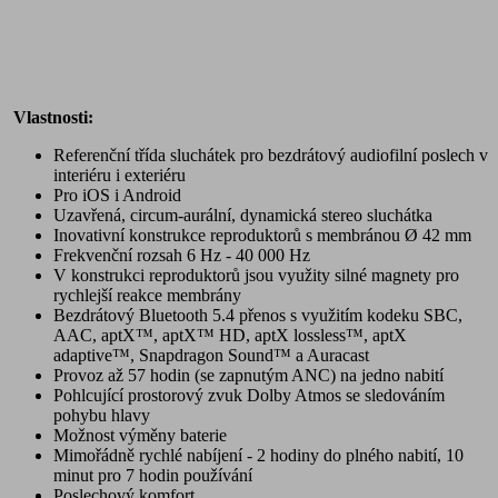
Vlastnosti:
Referenční třída sluchátek pro bezdrátový audiofilní poslech v
interiéru i exteriéru
Pro iOS i Android
Uzavřená, circum-aurální, dynamická stereo sluchátka
Inovativní konstrukce reproduktorů s membránou Ø 42 mm
Frekvenční rozsah 6 Hz - 40 000 Hz
V konstrukci reproduktorů jsou využity silné magnety pro
rychlejší reakce membrány
Bezdrátový Bluetooth 5.4 přenos s využitím kodeku SBC,
AAC, aptX™, aptX™ HD, aptX lossless™, aptX
adaptive™, Snapdragon Sound™ a Auracast
Provoz až 57 hodin (se zapnutým ANC) na jedno nabití
Pohlcující prostorový zvuk Dolby Atmos se sledováním
pohybu hlavy
Možnost výměny baterie
Mimořádně rychlé nabíjení - 2 hodiny do plného nabití, 10
minut pro 7 hodin používání
Poslechový komfort