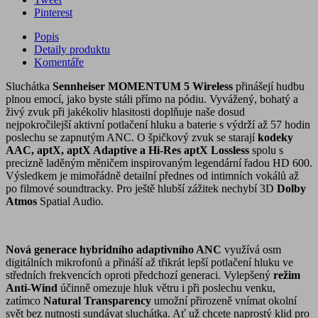
Pinterest
Popis
Detaily produktu
Komentáře
Sluchátka
Sennheiser MOMENTUM 5 Wireless
přinášejí hudbu
plnou emocí, jako byste stáli přímo na pódiu. Vyvážený, bohatý a
živý zvuk při jakékoliv hlasitosti doplňuje naše dosud
nejpokročilejší aktivní potlačení hluku a baterie s výdrží až 57 hodin
poslechu se zapnutým ANC. O špičkový zvuk se starají
kodeky
AAC, aptX, aptX Adaptive a Hi-Res aptX Lossless
spolu s
precizně laděným měničem inspirovaným legendární řadou HD 600.
Výsledkem je mimořádně detailní přednes od intimních vokálů až
po filmové soundtracky. Pro ještě hlubší zážitek nechybí 3D
Dolby
Atmos
Spatial Audio.
Nová generace hybridního adaptivního ANC
využívá osm
digitálních mikrofonů a přináší až třikrát lepší potlačení hluku ve
středních frekvencích oproti předchozí generaci. Vylepšený
režim
Anti-Wind
účinně omezuje hluk větru i při poslechu venku,
zatímco
Natural Transparency
umožní přirozeně vnímat okolní
svět bez nutnosti sundávat sluchátka. Ať už chcete naprostý klid pro