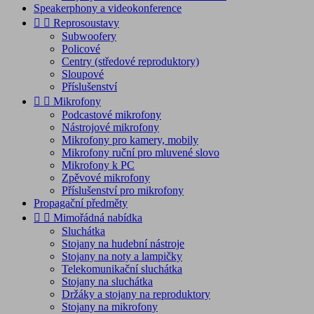
Speakerphony a videokonference


Reprosoustavy
Subwoofery
Policové
Centry (středové reproduktory)
Sloupové
Příslušenství


Mikrofony
Podcastové mikrofony
Nástrojové mikrofony
Mikrofony pro kamery, mobily
Mikrofony ruční pro mluvené slovo
Mikrofony k PC
Zpěvové mikrofony
Příslušenství pro mikrofony
Propagační předměty


Mimořádná nabídka
Sluchátka
Stojany na hudební nástroje
Stojany na noty a lampičky
Telekomunikační sluchátka
Stojany na sluchátka
Držáky a stojany na reproduktory
Stojany na mikrofony