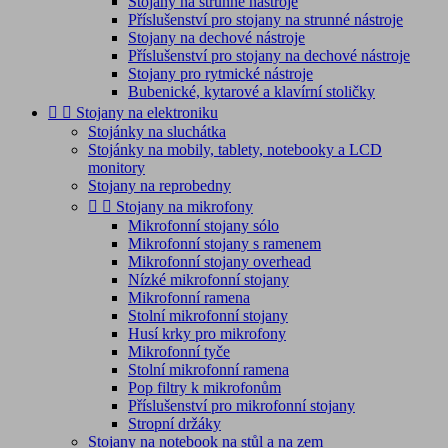
Stojany na strunné nástroje
Příslušenství pro stojany na strunné nástroje
Stojany na dechové nástroje
Příslušenství pro stojany na dechové nástroje
Stojany pro rytmické nástroje
Bubenické, kytarové a klavírní stoličky


Stojany na elektroniku
Stojánky na sluchátka
Stojánky na mobily, tablety, notebooky a LCD
monitory
Stojany na reprobedny


Stojany na mikrofony
Mikrofonní stojany sólo
Mikrofonní stojany s ramenem
Mikrofonní stojany overhead
Nízké mikrofonní stojany
Mikrofonní ramena
Stolní mikrofonní stojany
Husí krky pro mikrofony
Mikrofonní tyče
Stolní mikrofonní ramena
Pop filtry k mikrofonům
Příslušenství pro mikrofonní stojany
Stropní držáky
Stojany na notebook na stůl a na zem