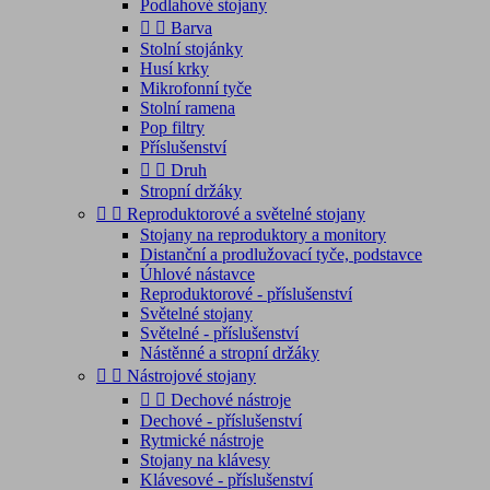
Podlahové stojany


Barva
Stolní stojánky
Husí krky
Mikrofonní tyče
Stolní ramena
Pop filtry
Příslušenství


Druh
Stropní držáky


Reproduktorové a světelné stojany
Stojany na reproduktory a monitory
Distanční a prodlužovací tyče, podstavce
Úhlové nástavce
Reproduktorové - příslušenství
Světelné stojany
Světelné - příslušenství
Nástěnné a stropní držáky


Nástrojové stojany


Dechové nástroje
Dechové - příslušenství
Rytmické nástroje
Stojany na klávesy
Klávesové - příslušenství