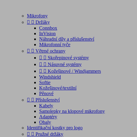
Mikrofony


Držáky
Connbox
InVision
Náhradní díly a příslušenství
Mikrofonní tyče


Větrné ochrany


Skořepinové systémy


Násuvné systémy


Kožešinové / Windjammers
Windshield
Softie
Kožešinové/textilní
Pěnové


Příslušenství
Kabely
Samolepky na klopové mikrofony
Adaptéry
Obaly
Identifikační kostky pro logo


Pružné držáky