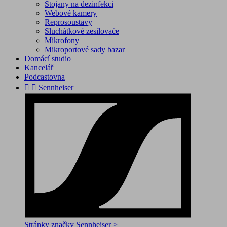
Stojany na dezinfekci
Webové kamery
Reprosoustavy
Sluchátkové zesilovače
Mikrofony
Mikroportové sady bazar
Domácí studio
Kancelář
Podcastovna


Sennheiser
Stránky značky Sennheiser >