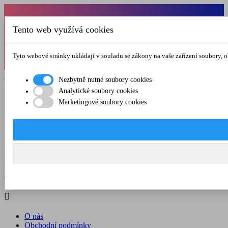
Od 1.7.-31.8.2026 budeme mít v pátek
Tento web využívá cookies
zkrácenou provozní dobu do 12.00 hod. Přejeme
vám pěkné léto!
Tyto webové stránky ukládají v souladu se zákony na vaše zařízení soubory, 

Registrovat

Přihlásit se
Nezbytně nutné soubory cookies
Analytické soubory cookies

Marketingové soubory cookies
O nás
Obchodní podmínky
Doprava a platba
Kontakt
Menu



Registrovat

Přihlásit se

O nás
Obchodní podmínky