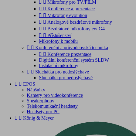


Mikrofony pro TV/FILM


Konference a prezentace


Mikrofony evolution


Analogové bezdrátové mikrofony


Bezdrátové mikrofony ew G4


Příslušenství
Mikrofony k mobilu


Konferenční a průvodcovská technika


Konference prezentace
Digitální konferenční systém SLDW
Instalační mikrofony


Sluchátka pro nedoslýchavé
Sluchátka pro nedoslýchavé


EPOS
Náušníky
Kamery pro videokonference
Speakerphony
Telekomunikační headsety
Headsety pro PC


König & Meyer