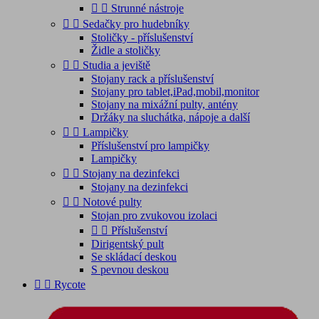


Strunné nástroje


Sedačky pro hudebníky
Stoličky - příslušenství
Židle a stoličky


Studia a jeviště
Stojany rack a příslušenství
Stojany pro tablet,iPad,mobil,monitor
Stojany na mixážní pulty, antény
Držáky na sluchátka, nápoje a další


Lampičky
Příslušenství pro lampičky
Lampičky


Stojany na dezinfekci
Stojany na dezinfekci


Notové pulty
Stojan pro zvukovou izolaci


Příslušenství
Dirigentský pult
Se skládací deskou
S pevnou deskou


Rycote