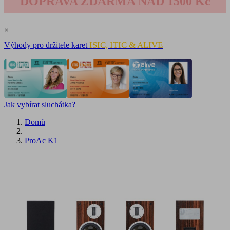
DOPRAVA ZDARMA NAD 1500 Kč
×
ISIC, ITIC & ALIVE
Výhody pro držitele karet
Jak vybírat sluchátka?
Domů
ProAc K1