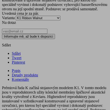
konstruované a upravené stojanové ozvučnici, pro kterou byl
speciálně vyvinut i dokonalý podstavec vyhovující bassreflexovému
otvoru na její spodní straně. Podstavec se prodává samostatně.
Uvedená cena je za pár.
Varianta
Na dotaz
Informujte mě, až bude k dispozici
Sdílet
Sdílet
Tweet
Pinterest
Popis
Detaily produktu
Komentáře
Prémiová řada K začíná stojanovým modelem K1. V tomto modelu
jsou v reproduktorech užity kónické membrány špičkové akustické
kvality vytvořené z Kevlaru. Highendové reproduktory jsou
instalované v sofistikovaně konstruované a upravené stojanové
ozvučnici, pro kterou byl speciálně vyvinut i dokonalý podstavec
vyhovující bassreflexovému otvoru na její spodní straně. Podstavec