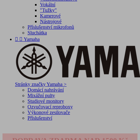
Vokální
"Tužky"
Kamerové
Nástrojové
Příslušenství mikrofonů
Sluchátka


Yamaha
Stránky značky Yamaha >
Domácí nahrávání
Mixážní pulty
Studiové monitory
Ozvučovací reproboxy
Výkonové zesilovače
Příslušenství