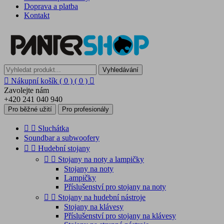
Doprava a platba
Kontakt
Vyhledávání

Nákupní košík
( 0 )
( 0 )

Zavolejte nám
+420 241 040 940
Pro běžné užití
Pro profesionály


Sluchátka
Soundbar a subwoofery


Hudební stojany


Stojany na noty a lampičky
Stojany na noty
Lampičky
Příslušenství pro stojany na noty


Stojany na hudební nástroje
Stojany na klávesy
Příslušenství pro stojany na klávesy