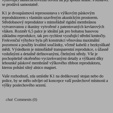
se prodává samostatně.
K1 je dvoupásmová reprosoustava s výškovým páskovým
reproduktorem s vlastním uzavřeným akustickým prostorem.
Středobasový reproduktor s mimořádně rigidní membránou
vytvarovanou z tkaniny vytvořené z patentovaných kevlarových
vláken. Rozměr 6,5 palce je ideální jak pro bohatou basovou
základnu reprodukce, tak pro rychlost vyzařující střední kmitočty.
Frekvenční výhybce byla při konstrukci věnována maximální
pozornost a použity kvalitní součástky, včetně kabelů z bezkyslíkaté
mědi. Výsledkem je mimořádně transparentní reprodukce, s úžasně
vzdušnými a detailně definovanými, čitelnými středy. Vše je
pochopitelně okořeněno vycizelovanými detaily a výškami díky
lehounké páskové membráně výškového ribbon reproduktoru,
kterou pohání silný alnico magnet.
Vaše rozhodnutí, zda umístíte K1 na dedikovaný stojan nebo do
police, by se mělo odvíjet od koncepce vaší poslechové místnosti a
výšky poslechového sezení.
chat
Comments (0)