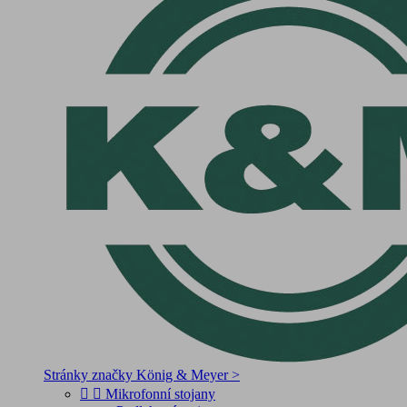
Stránky značky König & Meyer >


Mikrofonní stojany