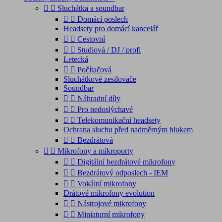


Sluchátka a soundbar


Domácí poslech
Headsety pro domácí kancelář


Cestovní


Studiová / DJ / profi
Letecká


Počítačová
Sluchátkové zesilovače
Soundbar


Náhradní díly


Pro nedoslýchavé


Telekomunikační headsety
Ochrana sluchu před nadměrným hlukem


Bezdrátová


Mikrofony a mikroporty


Digitální bezdrátové mikrofony


Bezdrátový odposlech - IEM


Vokální mikrofony
Drátové mikrofony evolution


Nástrojové mikrofony


Miniaturní mikrofony