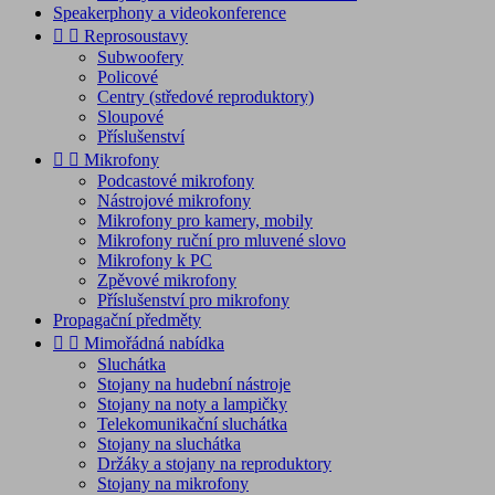
Speakerphony a videokonference


Reprosoustavy
Subwoofery
Policové
Centry (středové reproduktory)
Sloupové
Příslušenství


Mikrofony
Podcastové mikrofony
Nástrojové mikrofony
Mikrofony pro kamery, mobily
Mikrofony ruční pro mluvené slovo
Mikrofony k PC
Zpěvové mikrofony
Příslušenství pro mikrofony
Propagační předměty


Mimořádná nabídka
Sluchátka
Stojany na hudební nástroje
Stojany na noty a lampičky
Telekomunikační sluchátka
Stojany na sluchátka
Držáky a stojany na reproduktory
Stojany na mikrofony