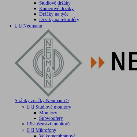
Studiové držáky
Kamerové držáky
Držáky na tyče
Držáky na rekordéry


Neumann
Stránky značky Neumann >


Studiové monitory
Monitory
Subwoofery
Příslušenství monitorů


Mikrofony
Velkomembránové