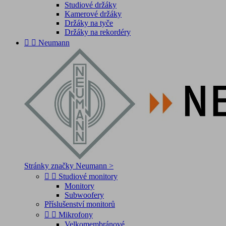
Studiové držáky
Kamerové držáky
Držáky na tyče
Držáky na rekordéry


Neumann
Stránky značky Neumann >


Studiové monitory
Monitory
Subwoofery
Příslušenství monitorů


Mikrofony
Velkomembránové