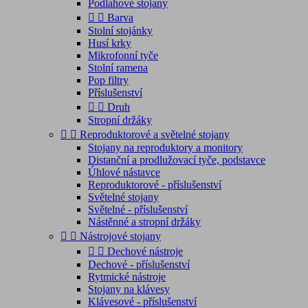
Podlahové stojany


Barva
Stolní stojánky
Husí krky
Mikrofonní tyče
Stolní ramena
Pop filtry
Příslušenství


Druh
Stropní držáky


Reproduktorové a světelné stojany
Stojany na reproduktory a monitory
Distanční a prodlužovací tyče, podstavce
Úhlové nástavce
Reproduktorové - příslušenství
Světelné stojany
Světelné - příslušenství
Nástěnné a stropní držáky


Nástrojové stojany


Dechové nástroje
Dechové - příslušenství
Rytmické nástroje
Stojany na klávesy
Klávesové - příslušenství