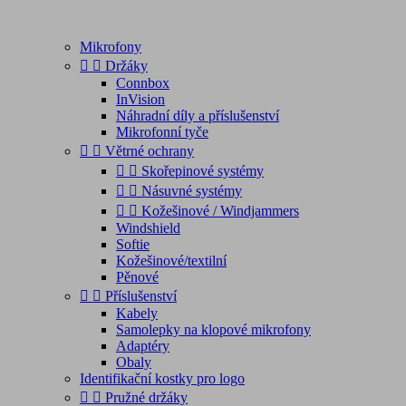
Mikrofony


Držáky
Connbox
InVision
Náhradní díly a příslušenství
Mikrofonní tyče


Větrné ochrany


Skořepinové systémy


Násuvné systémy


Kožešinové / Windjammers
Windshield
Softie
Kožešinové/textilní
Pěnové


Příslušenství
Kabely
Samolepky na klopové mikrofony
Adaptéry
Obaly
Identifikační kostky pro logo


Pružné držáky