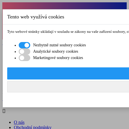
Od 1.7.-31.8.2026 budeme mít v pátek
Tento web využívá cookies
zkrácenou provozní dobu do 12.00 hod. Přejeme
vám pěkné léto!
Tyto webové stránky ukládají v souladu se zákony na vaše zařízení soubory, 

Registrovat

Přihlásit se
Nezbytně nutné soubory cookies
Analytické soubory cookies

Marketingové soubory cookies
O nás
Obchodní podmínky
Doprava a platba
Kontakt
Menu



Registrovat

Přihlásit se

O nás
Obchodní podmínky