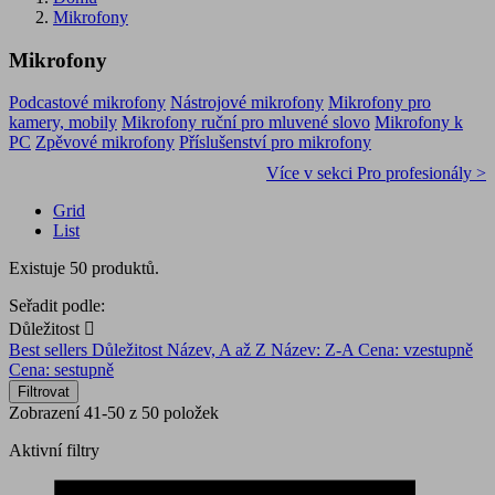
Mikrofony
Mikrofony
Podcastové mikrofony
Nástrojové mikrofony
Mikrofony pro
kamery, mobily
Mikrofony ruční pro mluvené slovo
Mikrofony k
PC
Zpěvové mikrofony
Příslušenství pro mikrofony
Více v sekci Pro profesionály >
Grid
List
Existuje 50 produktů.
Seřadit podle:
Důležitost

Best sellers
Důležitost
Název, A až Z
Název: Z-A
Cena: vzestupně
Cena: sestupně
Filtrovat
Zobrazení 41-50 z 50 položek
Aktivní filtry