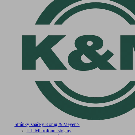
Stránky značky König & Meyer >


Mikrofonní stojany