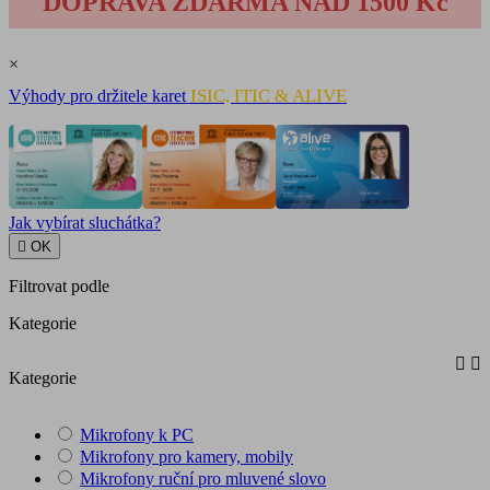
DOPRAVA ZDARMA NAD 1500 Kč
×
ISIC, ITIC & ALIVE
Výhody pro držitele karet
Jak vybírat sluchátka?

OK
Filtrovat podle
Kategorie


Kategorie
Mikrofony k PC
Mikrofony pro kamery, mobily
Mikrofony ruční pro mluvené slovo