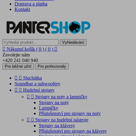
Doprava a platba
Kontakt
Vyhledávání

Nákupní košík
( 0 )
( 0 )

Zavolejte nám
+420 241 040 940
Pro běžné užití
Pro profesionály


Sluchátka
Soundbar a subwoofery


Hudební stojany


Stojany na noty a lampičky
Stojany na noty
Lampičky
Příslušenství pro stojany na noty


Stojany na hudební nástroje
Stojany na klávesy
Příslušenství pro stojany na klávesy