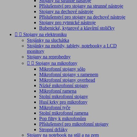
Stojany na strunné nástroje
Příslušenství pro stojany na strunné nástroje
Stojany na dechové nástroje
Příslušenství pro stojany na dechové nástroje
Stojany pro rytmické nástroje
Bubenické, kytarové a klavírní stoličky


Stojany na elektroniku
Stojánky na sluchátka
Stojánky na mobily, tablety, notebooky a LCD
monitory
Stojany na reprobedny


Stojany na mikrofony
Mikrofonní stojany sólo
Mikrofonní stojany s ramenem
Mikrofonní stojany overhead
Nízké mikrofonní stojany
Mikrofonní ramena
Stolní mikrofonní stojany
Husí krky pro mikrofony
Mikrofonní tyče
Stolní mikrofonní ramena
Pop filtry k mikrofonům
Příslušenství pro mikrofonní stojany
Stropní držáky
Stojany na notebook na stůl a na zem