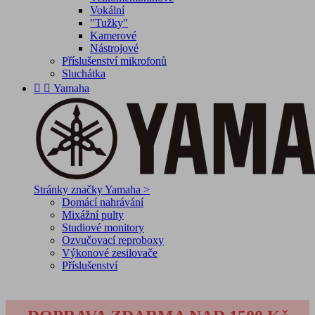
Vokální
"Tužky"
Kamerové
Nástrojové
Příslušenství mikrofonů
Sluchátka


Yamaha
Stránky značky Yamaha >
Domácí nahrávání
Mixážní pulty
Studiové monitory
Ozvučovací reproboxy
Výkonové zesilovače
Příslušenství