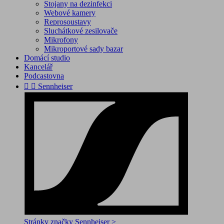
Stojany na dezinfekci
Webové kamery
Reprosoustavy
Sluchátkové zesilovače
Mikrofony
Mikroportové sady bazar
Domácí studio
Kancelář
Podcastovna


Sennheiser
Stránky značky Sennheiser >