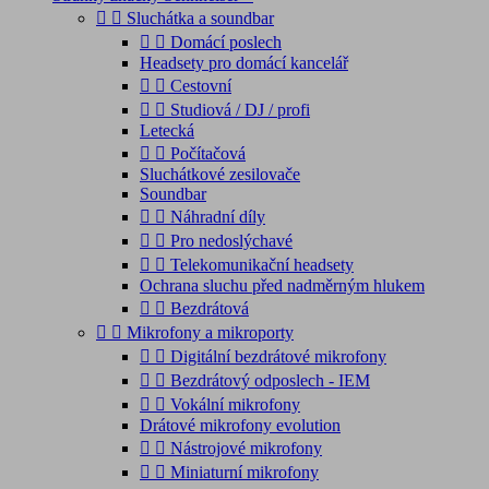


Sluchátka a soundbar


Domácí poslech
Headsety pro domácí kancelář


Cestovní


Studiová / DJ / profi
Letecká


Počítačová
Sluchátkové zesilovače
Soundbar


Náhradní díly


Pro nedoslýchavé


Telekomunikační headsety
Ochrana sluchu před nadměrným hlukem


Bezdrátová


Mikrofony a mikroporty


Digitální bezdrátové mikrofony


Bezdrátový odposlech - IEM


Vokální mikrofony
Drátové mikrofony evolution


Nástrojové mikrofony


Miniaturní mikrofony