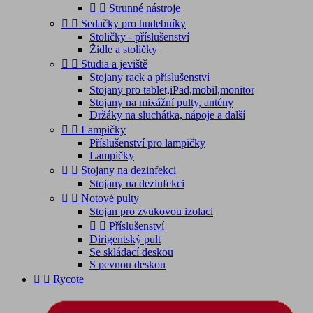


Strunné nástroje


Sedačky pro hudebníky
Stoličky - příslušenství
Židle a stoličky


Studia a jeviště
Stojany rack a příslušenství
Stojany pro tablet,iPad,mobil,monitor
Stojany na mixážní pulty, antény
Držáky na sluchátka, nápoje a další


Lampičky
Příslušenství pro lampičky
Lampičky


Stojany na dezinfekci
Stojany na dezinfekci


Notové pulty
Stojan pro zvukovou izolaci


Příslušenství
Dirigentský pult
Se skládací deskou
S pevnou deskou


Rycote