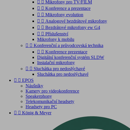


Mikrofony pro TV/FILM


Konference a prezentace


Mikrofony evolution


Analogové bezdrátové mikrofony


Bezdrátové mikrofony ew G4


Příslušenství
Mikrofony k mobilu


Konferenční a průvodcovská technika


Konference prezentace
Digitální konferenční systém SLDW
Instalační mikrofony


Sluchátka pro nedoslýchavé
Sluchátka pro nedoslýchavé


EPOS
Náušníky
Kamery pro videokonference
Speakerphony
Telekomunikační headsety
Headsety pro PC


König & Meyer