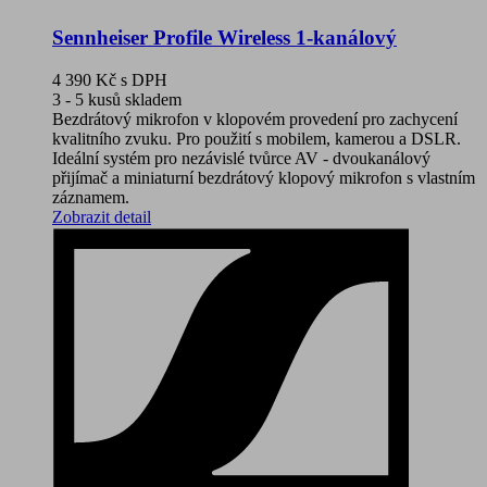
Sennheiser Profile Wireless 1-kanálový
4 390 Kč
s DPH
3 - 5 kusů skladem
Bezdrátový mikrofon v klopovém provedení pro zachycení
kvalitního zvuku. Pro použití s mobilem, kamerou a DSLR.
Ideální systém pro nezávislé tvůrce AV - dvoukanálový
přijímač a miniaturní bezdrátový klopový mikrofon s vlastním
záznamem.
Zobrazit detail