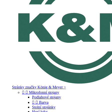
Stránky značky König & Meyer >


Mikrofonní stojany
Podlahové stojany


Barva
Stolní stojánky
Husí krky