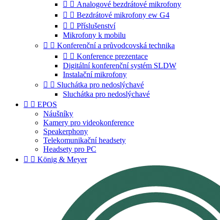


Analogové bezdrátové mikrofony


Bezdrátové mikrofony ew G4


Příslušenství
Mikrofony k mobilu


Konferenční a průvodcovská technika


Konference prezentace
Digitální konferenční systém SLDW
Instalační mikrofony


Sluchátka pro nedoslýchavé
Sluchátka pro nedoslýchavé


EPOS
Náušníky
Kamery pro videokonference
Speakerphony
Telekomunikační headsety
Headsety pro PC


König & Meyer