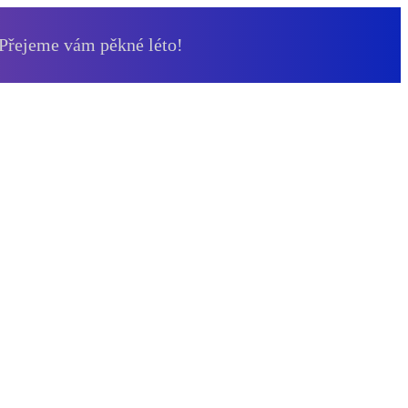
 Přejeme vám pěkné léto!