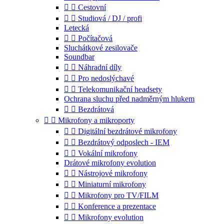


Cestovní


Studiová / DJ / profi
Letecká


Počítačová
Sluchátkové zesilovače
Soundbar


Náhradní díly


Pro nedoslýchavé


Telekomunikační headsety
Ochrana sluchu před nadměrným hlukem


Bezdrátová


Mikrofony a mikroporty


Digitální bezdrátové mikrofony


Bezdrátový odposlech - IEM


Vokální mikrofony
Drátové mikrofony evolution


Nástrojové mikrofony


Miniaturní mikrofony


Mikrofony pro TV/FILM


Konference a prezentace


Mikrofony evolution