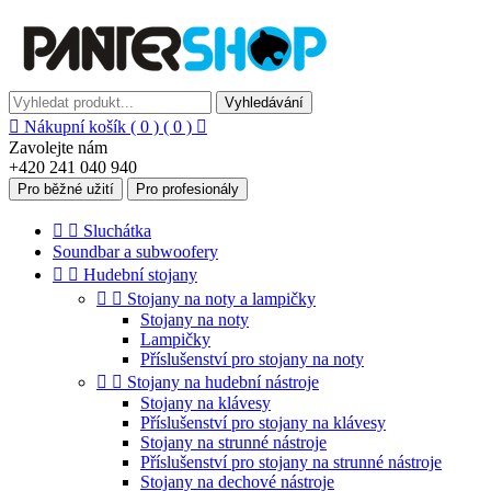
Vyhledávání

Nákupní košík
( 0 )
( 0 )

Zavolejte nám
+420 241 040 940
Pro běžné užití
Pro profesionály


Sluchátka
Soundbar a subwoofery


Hudební stojany


Stojany na noty a lampičky
Stojany na noty
Lampičky
Příslušenství pro stojany na noty


Stojany na hudební nástroje
Stojany na klávesy
Příslušenství pro stojany na klávesy
Stojany na strunné nástroje
Příslušenství pro stojany na strunné nástroje
Stojany na dechové nástroje