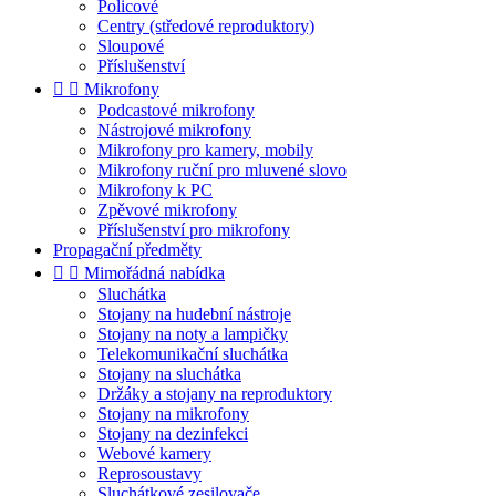
Policové
Centry (středové reproduktory)
Sloupové
Příslušenství


Mikrofony
Podcastové mikrofony
Nástrojové mikrofony
Mikrofony pro kamery, mobily
Mikrofony ruční pro mluvené slovo
Mikrofony k PC
Zpěvové mikrofony
Příslušenství pro mikrofony
Propagační předměty


Mimořádná nabídka
Sluchátka
Stojany na hudební nástroje
Stojany na noty a lampičky
Telekomunikační sluchátka
Stojany na sluchátka
Držáky a stojany na reproduktory
Stojany na mikrofony
Stojany na dezinfekci
Webové kamery
Reprosoustavy
Sluchátkové zesilovače