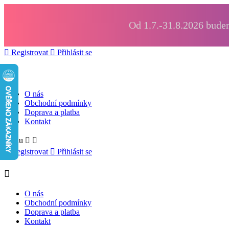
Od 1.7.-31.8.2026 budem

Registrovat

Přihlásit se

O nás
Obchodní podmínky
Doprava a platba
Kontakt
Menu



Registrovat

Přihlásit se

O nás
Obchodní podmínky
Doprava a platba
Kontakt