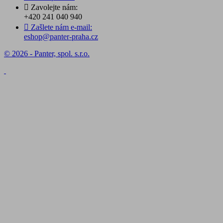

Zavolejte nám:
+420 241 040 940

Zašlete nám e-mail:
eshop@panter-praha.cz
© 2026 - Panter, spol. s.r.o.