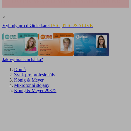
DOPRAVA ZDARMA NAD 1500 Kč
×
ISIC, ITIC & ALIVE
Výhody pro držitele karet
Jak vybírat sluchátka?
Domů
Zvuk pro profesionály
König & Meyer
Mikrofonní stojany
Kőnig & Meyer 29375