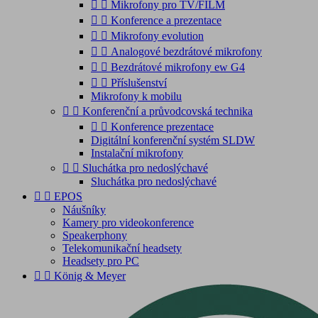


Mikrofony pro TV/FILM


Konference a prezentace


Mikrofony evolution


Analogové bezdrátové mikrofony


Bezdrátové mikrofony ew G4


Příslušenství
Mikrofony k mobilu


Konferenční a průvodcovská technika


Konference prezentace
Digitální konferenční systém SLDW
Instalační mikrofony


Sluchátka pro nedoslýchavé
Sluchátka pro nedoslýchavé


EPOS
Náušníky
Kamery pro videokonference
Speakerphony
Telekomunikační headsety
Headsety pro PC


König & Meyer