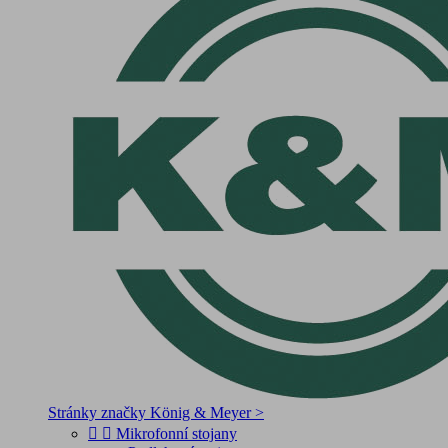
Stránky značky König & Meyer >


Mikrofonní stojany