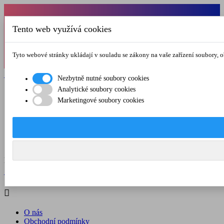
Od 1.7.-31.8.2026 budeme mít v pátek
Tento web využívá cookies
zkrácenou provozní dobu do 12.00 hod. Přejeme
vám pěkné léto!
Tyto webové stránky ukládají v souladu se zákony na vaše zařízení soubory, 

Registrovat

Přihlásit se
Nezbytně nutné soubory cookies
Analytické soubory cookies

Marketingové soubory cookies
O nás
Obchodní podmínky
Doprava a platba
Kontakt
Menu



Registrovat

Přihlásit se

O nás
Obchodní podmínky