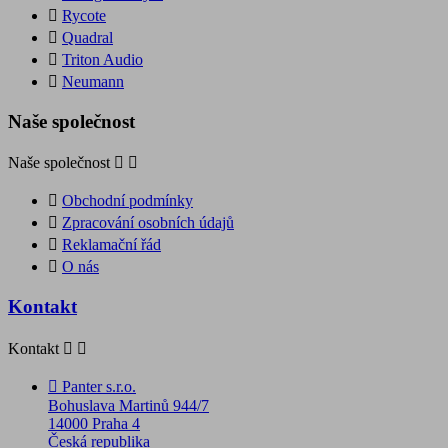

Rycote

Quadral

Triton Audio

Neumann
Naše společnost
Naše společnost



Obchodní podmínky

Zpracování osobních údajů

Reklamační řád

O nás
Kontakt
Kontakt



Panter s.r.o.
Bohuslava Martinů 944/7
14000 Praha 4
Česká republika