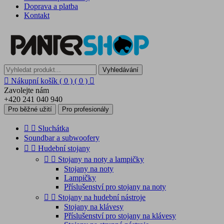
Doprava a platba
Kontakt
Vyhledávání

Nákupní košík
( 0 )
( 0 )

Zavolejte nám
+420 241 040 940
Pro běžné užití
Pro profesionály


Sluchátka
Soundbar a subwoofery


Hudební stojany


Stojany na noty a lampičky
Stojany na noty
Lampičky
Příslušenství pro stojany na noty


Stojany na hudební nástroje
Stojany na klávesy
Příslušenství pro stojany na klávesy