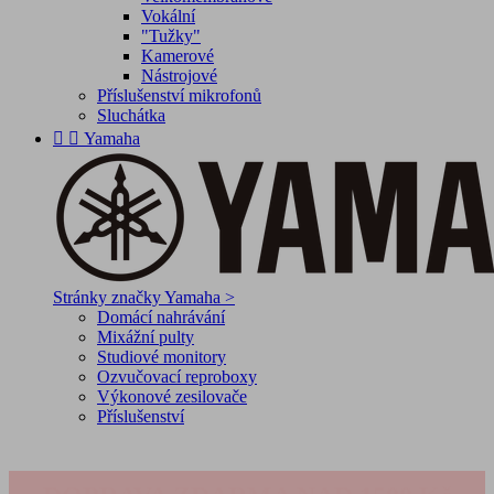
Vokální
"Tužky"
Kamerové
Nástrojové
Příslušenství mikrofonů
Sluchátka


Yamaha
Stránky značky Yamaha >
Domácí nahrávání
Mixážní pulty
Studiové monitory
Ozvučovací reproboxy
Výkonové zesilovače
Příslušenství