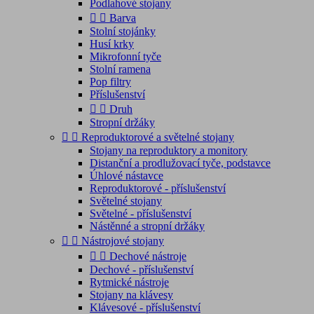
Podlahové stojany


Barva
Stolní stojánky
Husí krky
Mikrofonní tyče
Stolní ramena
Pop filtry
Příslušenství


Druh
Stropní držáky


Reproduktorové a světelné stojany
Stojany na reproduktory a monitory
Distanční a prodlužovací tyče, podstavce
Úhlové nástavce
Reproduktorové - příslušenství
Světelné stojany
Světelné - příslušenství
Nástěnné a stropní držáky


Nástrojové stojany


Dechové nástroje
Dechové - příslušenství
Rytmické nástroje
Stojany na klávesy
Klávesové - příslušenství