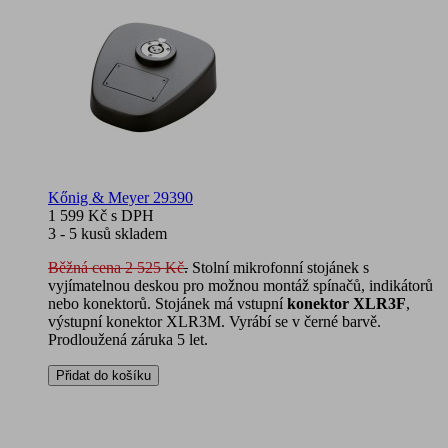
Kőnig & Meyer 29390
1 599 Kč
s DPH
3 - 5 kusů skladem
Běžná cena 2 525 Kč
.
Stolní mikrofonní stojánek s
vyjímatelnou deskou pro možnou montáž spínačů, indikátorů
nebo konektorů. Stojánek má vstupní
konektor XLR3F
,
výstupní konektor XLR3M. Vyrábí se v černé barvě.
Prodloužená záruka 5 let.
Přidat do košíku