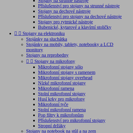
Stojany na strunné nástroje
Příslušenství pro stojany na strunné nástroje
Stojany na dechové nástroje
Příslušenství pro stojany na dechové nástroje
Stojany pro rytmické nástroje
Bubenické, kytarové a klavírní stoličky


Stojany na elektroniku
Stojánky na sluchátka
Stojánky na mobily, tablety, notebooky a LCD
monitory
Stojany na reprobedny


Stojany na mikrofony
Mikrofonní stojany sólo
Mikrofonní stojany s ramenem
Mikrofonní stojany overhead
Nízké mikrofonní stojany
Mikrofonní ramena
Stolní mikrofonní stojany
Husí krky pro mikrofony
Mikrofonní tyče
Stolní mikrofonní ramena
Pop filtry k mikrofonům
Příslušenství pro mikrofonní stojany
Stropní držáky
Stojany na notebook na stůl a na zem