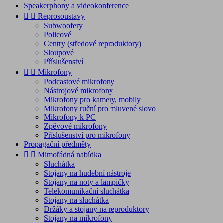
Speakerphony a videokonference


Reprosoustavy
Subwoofery
Policové
Centry (středové reproduktory)
Sloupové
Příslušenství


Mikrofony
Podcastové mikrofony
Nástrojové mikrofony
Mikrofony pro kamery, mobily
Mikrofony ruční pro mluvené slovo
Mikrofony k PC
Zpěvové mikrofony
Příslušenství pro mikrofony
Propagační předměty


Mimořádná nabídka
Sluchátka
Stojany na hudební nástroje
Stojany na noty a lampičky
Telekomunikační sluchátka
Stojany na sluchátka
Držáky a stojany na reproduktory
Stojany na mikrofony