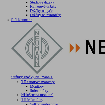
Studiové držáky
Kamerové držáky
Držáky na tyče
Držáky na rekordéry


Neumann
Stránky značky Neumann >


Studiové monitory
Monitory
Subwoofery
Příslušenství monitorů


Mikrofony
Velkomembránové