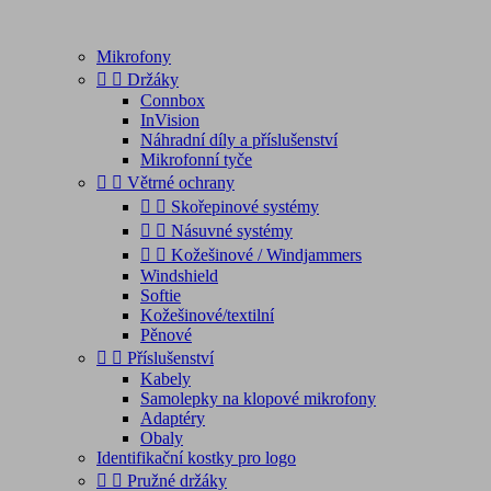
Mikrofony


Držáky
Connbox
InVision
Náhradní díly a příslušenství
Mikrofonní tyče


Větrné ochrany


Skořepinové systémy


Násuvné systémy


Kožešinové / Windjammers
Windshield
Softie
Kožešinové/textilní
Pěnové


Příslušenství
Kabely
Samolepky na klopové mikrofony
Adaptéry
Obaly
Identifikační kostky pro logo


Pružné držáky