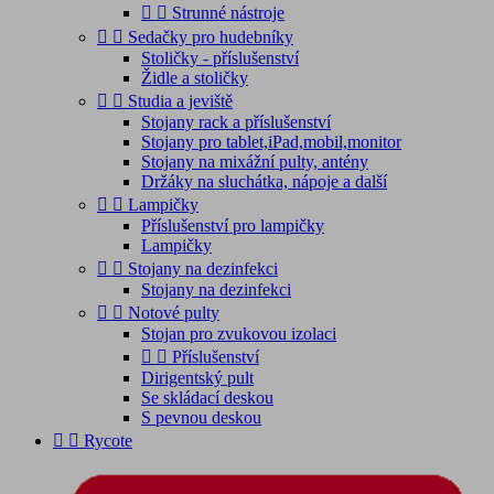


Strunné nástroje


Sedačky pro hudebníky
Stoličky - příslušenství
Židle a stoličky


Studia a jeviště
Stojany rack a příslušenství
Stojany pro tablet,iPad,mobil,monitor
Stojany na mixážní pulty, antény
Držáky na sluchátka, nápoje a další


Lampičky
Příslušenství pro lampičky
Lampičky


Stojany na dezinfekci
Stojany na dezinfekci


Notové pulty
Stojan pro zvukovou izolaci


Příslušenství
Dirigentský pult
Se skládací deskou
S pevnou deskou


Rycote