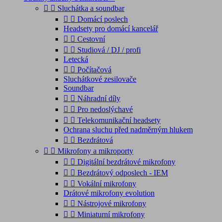


Sluchátka a soundbar


Domácí poslech
Headsety pro domácí kancelář


Cestovní


Studiová / DJ / profi
Letecká


Počítačová
Sluchátkové zesilovače
Soundbar


Náhradní díly


Pro nedoslýchavé


Telekomunikační headsety
Ochrana sluchu před nadměrným hlukem


Bezdrátová


Mikrofony a mikroporty


Digitální bezdrátové mikrofony


Bezdrátový odposlech - IEM


Vokální mikrofony
Drátové mikrofony evolution


Nástrojové mikrofony


Miniaturní mikrofony