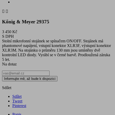


Kőnig & Meyer 29375
3 450 Kč
S DPH
Stolní mikrofonní stojánek se spínačem ON/OFF. Stojánek má
phantomové napájení, vstupní konektor XLR3F, výstupní konektor
XLR3M. Na stojánku o průměru 130 mm jsou umístěny dvě
kontrolní LED diody. Vyrábí se v černé barvě. Prodloužená záruka
5 let.
Na dotaz
Informujte mě, až bude k dispozici
Sdílet
Sdílet
Tweet
Pinterest
Popis