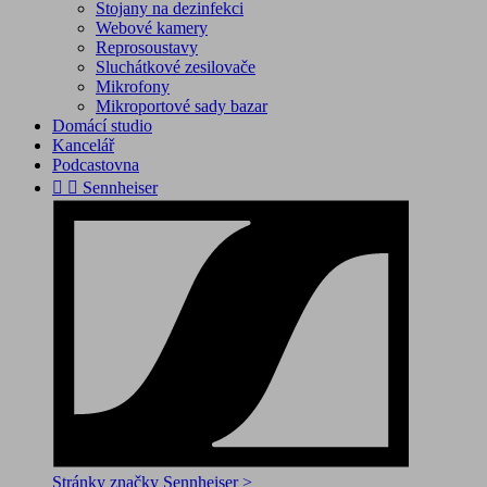
Stojany na dezinfekci
Webové kamery
Reprosoustavy
Sluchátkové zesilovače
Mikrofony
Mikroportové sady bazar
Domácí studio
Kancelář
Podcastovna


Sennheiser
Stránky značky Sennheiser >