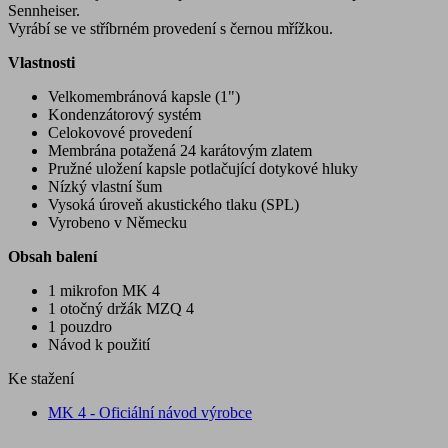
Sennheiser.
Vyrábí se ve stříbrném provedení s černou mřížkou.
Vlastnosti
Velkomembránová kapsle (1")
Kondenzátorový systém
Celokovové provedení
Membrána potažená 24 karátovým zlatem
Pružné uložení kapsle potlačující dotykové hluky
Nízký vlastní šum
Vysoká úroveň akustického tlaku (SPL)
Vyrobeno v Německu
Obsah balení
1 mikrofon MK 4
1 otočný držák MZQ 4
1 pouzdro
Návod k použití
Ke stažení
MK 4 - Oficiální návod výrobce