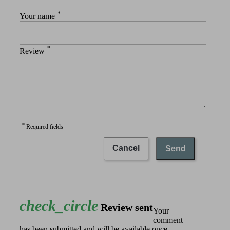
*
Your name
*
Review
*
Required fields
Cancel
Send
check_circle
Review sent
Your
comment
has been submitted and will be available once