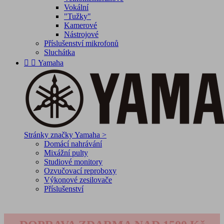
Vokální
"Tužky"
Kamerové
Nástrojové
Příslušenství mikrofonů
Sluchátka


Yamaha
Stránky značky Yamaha >
Domácí nahrávání
Mixážní pulty
Studiové monitory
Ozvučovací reproboxy
Výkonové zesilovače
Příslušenství