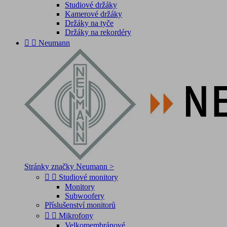
Studiové držáky
Kamerové držáky
Držáky na tyče
Držáky na rekordéry


Neumann
Stránky značky Neumann >


Studiové monitory
Monitory
Subwoofery
Příslušenství monitorů


Mikrofony
Velkomembránové