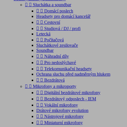


Sluchátka a soundbar


Domácí poslech
Headsety pro domácí kancelář


Cestovní


Studiová / DJ / profi
Letecká


Počítačová
Sluchátkové zesilovače
Soundbar


Náhradní díly


Pro nedoslýchavé


Telekomunikační headsety
Ochrana sluchu před nadměrným hlukem


Bezdrátová


Mikrofony a mikroporty


Digitální bezdrátové mikrofony


Bezdrátový odposlech - IEM


Vokální mikrofony
Drátové mikrofony evolution


Nástrojové mikrofony


Miniaturní mikrofony