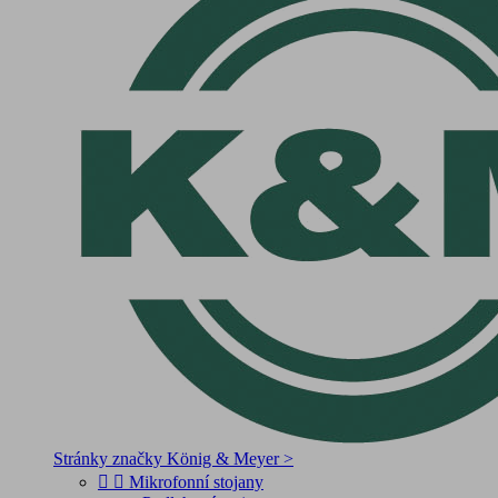
Stránky značky König & Meyer >


Mikrofonní stojany