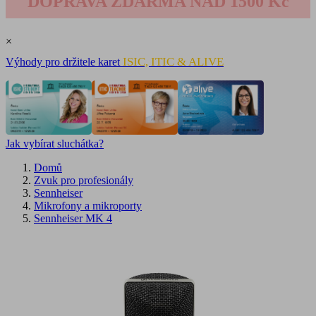
DOPRAVA ZDARMA NAD 1500 Kč
×
ISIC, ITIC & ALIVE
Výhody pro držitele karet
Jak vybírat sluchátka?
Domů
Zvuk pro profesionály
Sennheiser
Mikrofony a mikroporty
Sennheiser MK 4