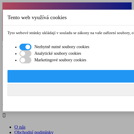
Od 1.7.-31.8.2026 budeme mít v pátek
Tento web využívá cookies
zkrácenou provozní dobu do 12.00 hod. Přejeme
vám pěkné léto!
Tyto webové stránky ukládají v souladu se zákony na vaše zařízení soubory, 

Registrovat

Přihlásit se
Nezbytně nutné soubory cookies
Analytické soubory cookies

Marketingové soubory cookies
O nás
Obchodní podmínky
Doprava a platba
Kontakt
Menu



Registrovat

Přihlásit se

O nás
Obchodní podmínky