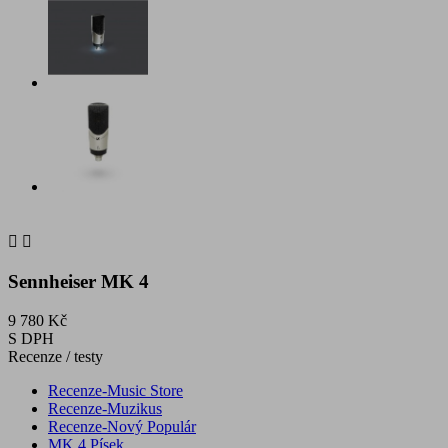


Sennheiser MK 4
9 780 Kč
S DPH
Recenze / testy
Recenze-Music Store
Recenze-Muzikus
Recenze-Nový Populár
MK 4 Písek