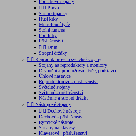
Podlahové stojany


Barva
Stolní stojánky
Husí krky
Mikrofonní tyče
Stolní ramena
Pop filtry
Příslušenství


Druh
Stropní držáky


Reproduktorové a světelné stojany
Stojany na reproduktory a monitory
Distanční a prodlužovací tyče, podstavce
Úhlové nástavce
Reproduktorové - příslušenství
Světelné stojany
Světelné - příslušenství
Nástěnné a stropní držáky


Nástrojové stojany


Dechové nástroje
Dechové - příslušenství
Rytmické nástroje
Stojany na klávesy
Klávesové - příslušenství