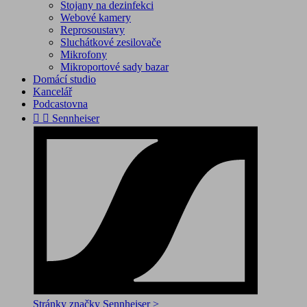
Stojany na dezinfekci
Webové kamery
Reprosoustavy
Sluchátkové zesilovače
Mikrofony
Mikroportové sady bazar
Domácí studio
Kancelář
Podcastovna


Sennheiser
Stránky značky Sennheiser >