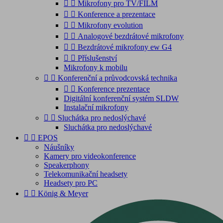


Mikrofony pro TV/FILM


Konference a prezentace


Mikrofony evolution


Analogové bezdrátové mikrofony


Bezdrátové mikrofony ew G4


Příslušenství
Mikrofony k mobilu


Konferenční a průvodcovská technika


Konference prezentace
Digitální konferenční systém SLDW
Instalační mikrofony


Sluchátka pro nedoslýchavé
Sluchátka pro nedoslýchavé


EPOS
Náušníky
Kamery pro videokonference
Speakerphony
Telekomunikační headsety
Headsety pro PC


König & Meyer