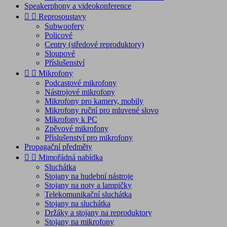
Speakerphony a videokonference


Reprosoustavy
Subwoofery
Policové
Centry (středové reproduktory)
Sloupové
Příslušenství


Mikrofony
Podcastové mikrofony
Nástrojové mikrofony
Mikrofony pro kamery, mobily
Mikrofony ruční pro mluvené slovo
Mikrofony k PC
Zpěvové mikrofony
Příslušenství pro mikrofony
Propagační předměty


Mimořádná nabídka
Sluchátka
Stojany na hudební nástroje
Stojany na noty a lampičky
Telekomunikační sluchátka
Stojany na sluchátka
Držáky a stojany na reproduktory
Stojany na mikrofony