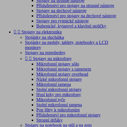
Stojany na strunné nástroje
Příslušenství pro stojany na strunné nástroje
Stojany na dechové nástroje
Příslušenství pro stojany na dechové nástroje
Stojany pro rytmické nástroje
Bubenické, kytarové a klavírní stoličky


Stojany na elektroniku
Stojánky na sluchátka
Stojánky na mobily, tablety, notebooky a LCD
monitory
Stojany na reprobedny


Stojany na mikrofony
Mikrofonní stojany sólo
Mikrofonní stojany s ramenem
Mikrofonní stojany overhead
Nízké mikrofonní stojany
Mikrofonní ramena
Stolní mikrofonní stojany
Husí krky pro mikrofony
Mikrofonní tyče
Stolní mikrofonní ramena
Pop filtry k mikrofonům
Příslušenství pro mikrofonní stojany
Stropní držáky
Stojany na notebook na stůl a na zem