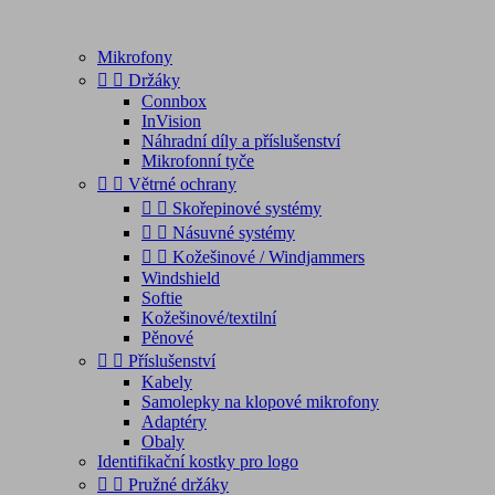
Mikrofony


Držáky
Connbox
InVision
Náhradní díly a příslušenství
Mikrofonní tyče


Větrné ochrany


Skořepinové systémy


Násuvné systémy


Kožešinové / Windjammers
Windshield
Softie
Kožešinové/textilní
Pěnové


Příslušenství
Kabely
Samolepky na klopové mikrofony
Adaptéry
Obaly
Identifikační kostky pro logo


Pružné držáky