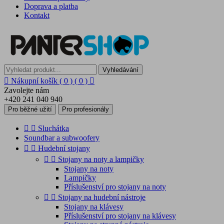
Doprava a platba
Kontakt
Vyhledávání

Nákupní košík
( 0 )
( 0 )

Zavolejte nám
+420 241 040 940
Pro běžné užití
Pro profesionály


Sluchátka
Soundbar a subwoofery


Hudební stojany


Stojany na noty a lampičky
Stojany na noty
Lampičky
Příslušenství pro stojany na noty


Stojany na hudební nástroje
Stojany na klávesy
Příslušenství pro stojany na klávesy