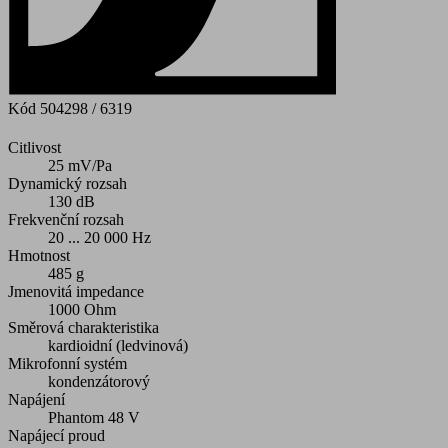
Kód
504298 / 6319
Citlivost
25 mV/Pa
Dynamický rozsah
130 dB
Frekvenční rozsah
20 ... 20 000 Hz
Hmotnost
485 g
Jmenovitá impedance
1000 Ohm
Směrová charakteristika
kardioidní (ledvinová)
Mikrofonní systém
kondenzátorový
Napájení
Phantom 48 V
Napájecí proud