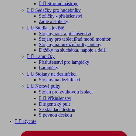


Strunné nástroje


Sedačky pro hudebníky
Stoličky - příslušenství
Židle a stoličky


Studia a jeviště
Stojany rack a příslušenství
Stojany pro tablet,iPad,mobil,monitor
Stojany na mixážní pulty, antény
Držáky na sluchátka, nápoje a další


Lampičky
Příslušenství pro lampičky
Lampičky


Stojany na dezinfekci
Stojany na dezinfekci


Notové pulty
Stojan pro zvukovou izolaci


Příslušenství
Dirigentský pult
Se skládací deskou
S pevnou deskou


Rycote