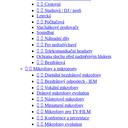


Cestovní


Studiová / DJ / profi
Letecká


Počítačová
Sluchátkové zesilovače
Soundbar


Náhradní díly


Pro nedoslýchavé


Telekomunikační headsety
Ochrana sluchu před nadměrným hlukem


Bezdrátová


Mikrofony a mikroporty


Digitální bezdrátové mikrofony


Bezdrátový odposlech - IEM


Vokální mikrofony
Drátové mikrofony evolution


Nástrojové mikrofony


Miniaturní mikrofony


Mikrofony pro TV/FILM


Konference a prezentace


Mikrofony evolution