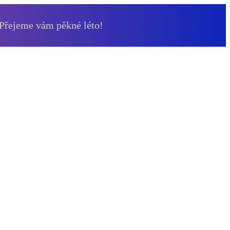
 Přejeme vám pěkné léto!