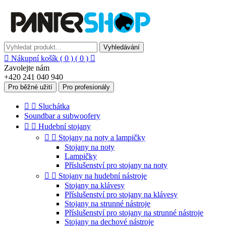
Vyhledávání

Nákupní košík
( 0 )
( 0 )

Zavolejte nám
+420 241 040 940
Pro běžné užití
Pro profesionály


Sluchátka
Soundbar a subwoofery


Hudební stojany


Stojany na noty a lampičky
Stojany na noty
Lampičky
Příslušenství pro stojany na noty


Stojany na hudební nástroje
Stojany na klávesy
Příslušenství pro stojany na klávesy
Stojany na strunné nástroje
Příslušenství pro stojany na strunné nástroje
Stojany na dechové nástroje