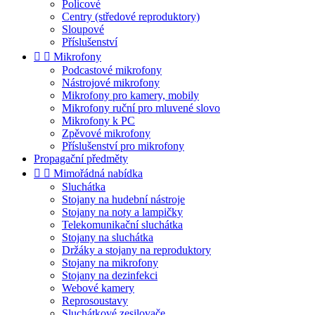
Policové
Centry (středové reproduktory)
Sloupové
Příslušenství


Mikrofony
Podcastové mikrofony
Nástrojové mikrofony
Mikrofony pro kamery, mobily
Mikrofony ruční pro mluvené slovo
Mikrofony k PC
Zpěvové mikrofony
Příslušenství pro mikrofony
Propagační předměty


Mimořádná nabídka
Sluchátka
Stojany na hudební nástroje
Stojany na noty a lampičky
Telekomunikační sluchátka
Stojany na sluchátka
Držáky a stojany na reproduktory
Stojany na mikrofony
Stojany na dezinfekci
Webové kamery
Reprosoustavy
Sluchátkové zesilovače