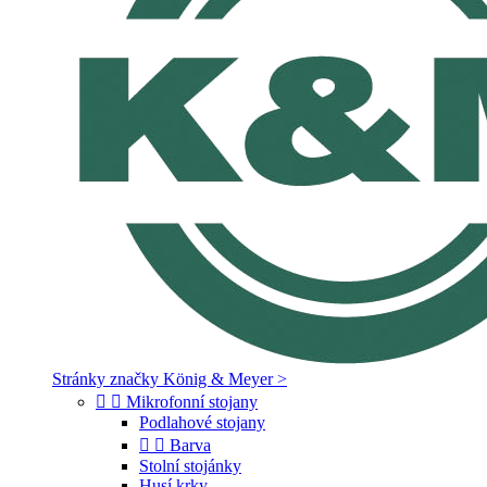
Stránky značky König & Meyer >


Mikrofonní stojany
Podlahové stojany


Barva
Stolní stojánky
Husí krky