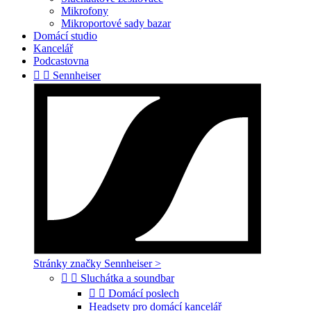
Mikrofony
Mikroportové sady bazar
Domácí studio
Kancelář
Podcastovna


Sennheiser
Stránky značky Sennheiser >


Sluchátka a soundbar


Domácí poslech
Headsety pro domácí kancelář