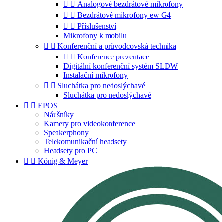


Analogové bezdrátové mikrofony


Bezdrátové mikrofony ew G4


Příslušenství
Mikrofony k mobilu


Konferenční a průvodcovská technika


Konference prezentace
Digitální konferenční systém SLDW
Instalační mikrofony


Sluchátka pro nedoslýchavé
Sluchátka pro nedoslýchavé


EPOS
Náušníky
Kamery pro videokonference
Speakerphony
Telekomunikační headsety
Headsety pro PC


König & Meyer