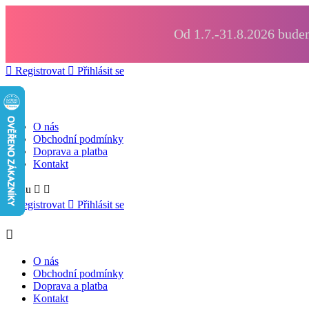
Od 1.7.-31.8.2026 budem

Registrovat

Přihlásit se

O nás
Obchodní podmínky
Doprava a platba
Kontakt
Menu



Registrovat

Přihlásit se

O nás
Obchodní podmínky
Doprava a platba
Kontakt