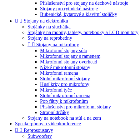
Příslušenství pro stojany na dechové nástroje
Stojany pro rytmické nástroje
Bubenické, kytarové a klavírní stoličky


Stojany na elektroniku
Stojánky na sluchátka
Stojánky na mobily, tablety, notebooky a LCD monitory
Stojany na reprobedny


Stojany na mikrofony
Mikrofonní stojany sólo
Mikrofonní stojany s ramenem
Mikrofonní stojany overhead
Nízké mikrofonní stojany
Mikrofonní ramena
Stolní mikrofonní stojany
Husí krky pro mikrofony
Mikrofonní tyče
Stolní mikrofonní ramena
Pop filtry k mikrofonům
Příslušenství pro mikrofonní stojany
Stropní držáky
Stojany na notebook na stůl a na zem
Speakerphony a videokonference


Reprosoustavy
Subwoofery