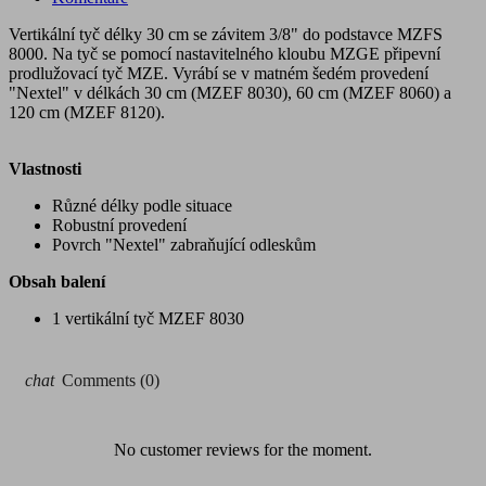
Vertikální tyč délky 30 cm se závitem 3/8" do podstavce MZFS
8000. Na tyč se pomocí nastavitelného kloubu MZGE připevní
prodlužovací tyč MZE. Vyrábí se v matném šedém provedení
"Nextel" v délkách 30 cm (MZEF 8030), 60 cm (MZEF 8060) a
120 cm (MZEF 8120).
Vlastnosti
Různé délky podle situace
Robustní provedení
Povrch "Nextel" zabraňující odleskům
Obsah balení
1 vertikální tyč MZEF 8030
chat
Comments (0)
No customer reviews for the moment.