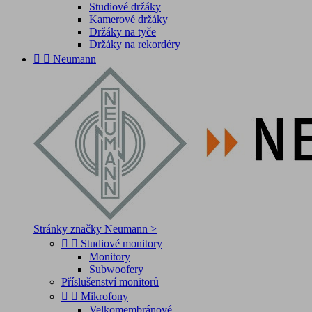
Studiové držáky
Kamerové držáky
Držáky na tyče
Držáky na rekordéry


Neumann
Stránky značky Neumann >


Studiové monitory
Monitory
Subwoofery
Příslušenství monitorů


Mikrofony
Velkomembránové