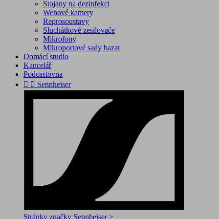
Stojany na dezinfekci
Webové kamery
Reprosoustavy
Sluchátkové zesilovače
Mikrofony
Mikroportové sady bazar
Domácí studio
Kancelář
Podcastovna


Sennheiser
Stránky značky Sennheiser >