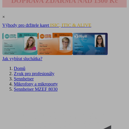
DOPRAVA ZDARMA NAD 1500 Kč
×
ISIC, ITIC & ALIVE
Výhody pro držitele karet
Jak vybírat sluchátka?
Domů
Zvuk pro profesionály
Sennheiser
Mikrofony a mikroporty
Sennheiser MZEF 8030