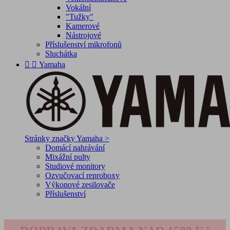
Vokální
"Tužky"
Kamerové
Nástrojové
Příslušenství mikrofonů
Sluchátka


Yamaha
Stránky značky Yamaha >
Domácí nahrávání
Mixážní pulty
Studiové monitory
Ozvučovací reproboxy
Výkonové zesilovače
Příslušenství