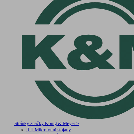
Stránky značky König & Meyer >


Mikrofonní stojany