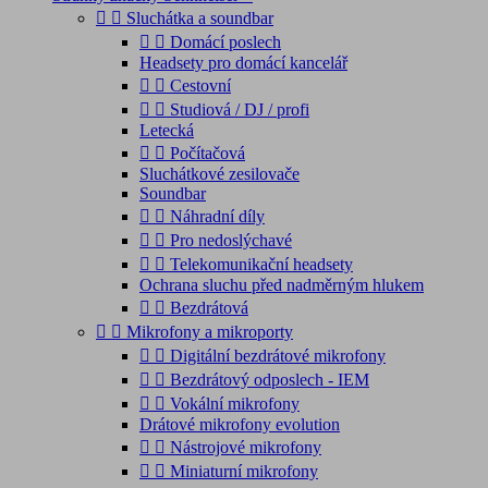


Sluchátka a soundbar


Domácí poslech
Headsety pro domácí kancelář


Cestovní


Studiová / DJ / profi
Letecká


Počítačová
Sluchátkové zesilovače
Soundbar


Náhradní díly


Pro nedoslýchavé


Telekomunikační headsety
Ochrana sluchu před nadměrným hlukem


Bezdrátová


Mikrofony a mikroporty


Digitální bezdrátové mikrofony


Bezdrátový odposlech - IEM


Vokální mikrofony
Drátové mikrofony evolution


Nástrojové mikrofony


Miniaturní mikrofony