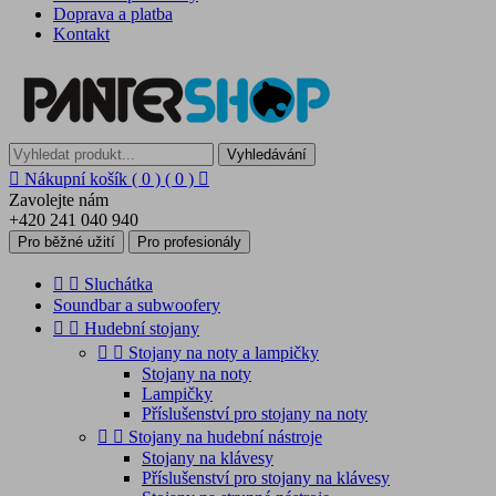
Doprava a platba
Kontakt
Vyhledávání

Nákupní košík
( 0 )
( 0 )

Zavolejte nám
+420 241 040 940
Pro běžné užití
Pro profesionály


Sluchátka
Soundbar a subwoofery


Hudební stojany


Stojany na noty a lampičky
Stojany na noty
Lampičky
Příslušenství pro stojany na noty


Stojany na hudební nástroje
Stojany na klávesy
Příslušenství pro stojany na klávesy