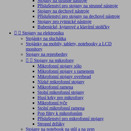
Stojany na strunné nástroje
Příslušenství pro stojany na strunné nástroje
Stojany na dechové nástroje
Příslušenství pro stojany na dechové nástroje
Stojany pro rytmické nástroje
Bubenické, kytarové a klavírní stoličky


Stojany na elektroniku
Stojánky na sluchátka
Stojánky na mobily, tablety, notebooky a LCD
monitory
Stojany na reprobedny


Stojany na mikrofony
Mikrofonní stojany sólo
Mikrofonní stojany s ramenem
Mikrofonní stojany overhead
Nízké mikrofonní stojany
Mikrofonní ramena
Stolní mikrofonní stojany
Husí krky pro mikrofony
Mikrofonní tyče
Stolní mikrofonní ramena
Pop filtry k mikrofonům
Příslušenství pro mikrofonní stojany
Stropní držáky
Stojany na notebook na stůl a na zem