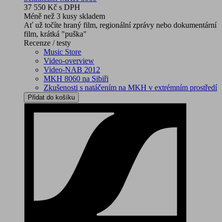
37 550 Kč
s DPH
Méně než 3 kusy skladem
Ať už točíte hraný film, regionální zprávy nebo dokumentární
film, krátká "puška"
Recenze / testy
Music Store
Video-overview
Video-NAB 2012
MKH 8060 na Sibiři
Zkušenosti s natáčením na MKH v extrémním prostředí
Přidat do košíku