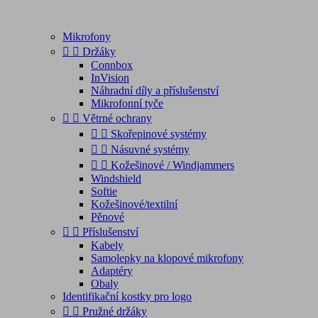
Mikrofony


Držáky
Connbox
InVision
Náhradní díly a příslušenství
Mikrofonní tyče


Větrné ochrany


Skořepinové systémy


Násuvné systémy


Kožešinové / Windjammers
Windshield
Softie
Kožešinové/textilní
Pěnové


Příslušenství
Kabely
Samolepky na klopové mikrofony
Adaptéry
Obaly
Identifikační kostky pro logo


Pružné držáky