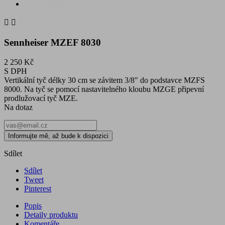


Sennheiser MZEF 8030
2 250 Kč
S DPH
Vertikální tyč délky 30 cm se závitem 3/8" do podstavce MZFS
8000. Na tyč se pomocí nastavitelného kloubu MZGE připevní
prodlužovací tyč MZE.
Na dotaz
Informujte mě, až bude k dispozici
Sdílet
Sdílet
Tweet
Pinterest
Popis
Detaily produktu
Komentáře