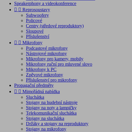
Speakerphony a videokonference


Reprosoustavy
Subwoofery
Policové
Centry (středové reproduktory)
Sloupové
Příslušenství


Mikrofony
Podcastové mikrofony
Nástrojové mikrofony
Mikrofony pro kamery, mobily
Mikrofony ruční pro mluvené slovo
Mikrofony k PC
Zpěvové mikrofony
Příslušenství pro mikrofony
Propagační předměty


Mimořádná nabídka
Sluchátka
Stojany na hudební nástroje
Stojany na noty a lampičky
Telekomunikační sluchátka
Stojany na sluchátka
Držáky a stojany na reproduktory
Stojany na mikrofony