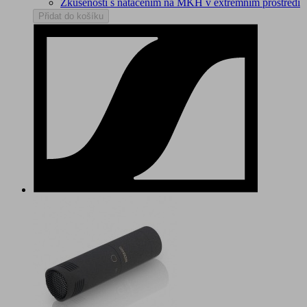
Zkušenosti s natáčením na MKH v extrémním prostředí
Přidat do košíku