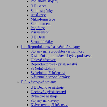
Podlahové stojany


Barva
Stolní stojánky
Husí krky
Mikrofonní tyče
Stolní ramena
Pop filtry
Příslušenství


Druh
Stropní držáky


Reproduktorové a světelné stojany
Stojany na reproduktory a monitory
Distanční a prodlužovací tyče, podstavce
Úhlové nástavce
Reproduktorové - příslušenství
Světelné stojany
Světelné - příslušenství
Nástěnné a stropní držáky


Nástrojové stojany


Dechové nástroje
Dechové - příslušenství
Rytmické nástroje
Stojany na klávesy
Klávesové - příslušenství