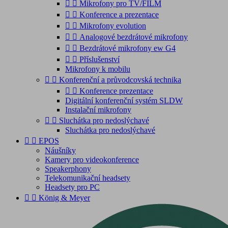


Mikrofony pro TV/FILM


Konference a prezentace


Mikrofony evolution


Analogové bezdrátové mikrofony


Bezdrátové mikrofony ew G4


Příslušenství
Mikrofony k mobilu


Konferenční a průvodcovská technika


Konference prezentace
Digitální konferenční systém SLDW
Instalační mikrofony


Sluchátka pro nedoslýchavé
Sluchátka pro nedoslýchavé


EPOS
Náušníky
Kamery pro videokonference
Speakerphony
Telekomunikační headsety
Headsety pro PC


König & Meyer