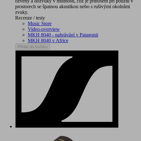
ozvěny a dozvuky v místnosti, což je přínosem při použití v
prostorech se špatnou akustikou nebo s rušivými okolními
zvuky.
Recenze / testy
Music Store
Video-overview
MKH 8040 - nahrávání v Patagonii
MKH 8040 v Africe
Přidat do košíku