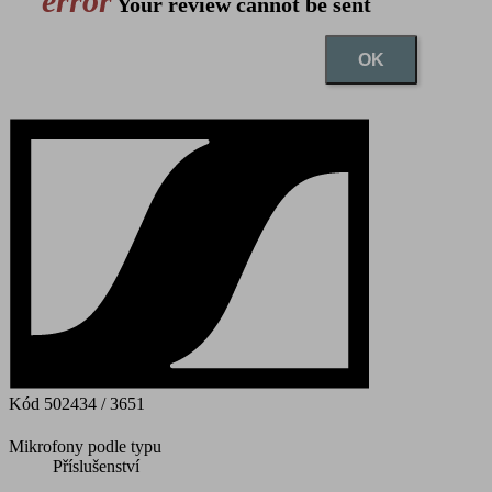
error
Your review cannot be sent
OK
Kód
502434 / 3651
Mikrofony podle typu
Příslušenství