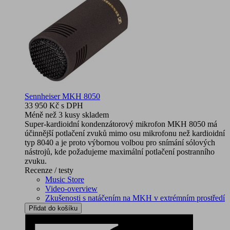
Sennheiser MKH 8050
33 950 Kč
s DPH
Méně než 3 kusy skladem
Super-kardioidní kondenzátorový mikrofon MKH 8050 má
účinnější potlačení zvuků mimo osu mikrofonu než kardioidní
typ 8040 a je proto výbornou volbou pro snímání sólových
nástrojů, kde požadujeme maximální potlačení postranního
zvuku.
Recenze / testy
Music Store
Video-overview
Zkušenosti s natáčením na MKH v extrémním prostředí
Přidat do košíku