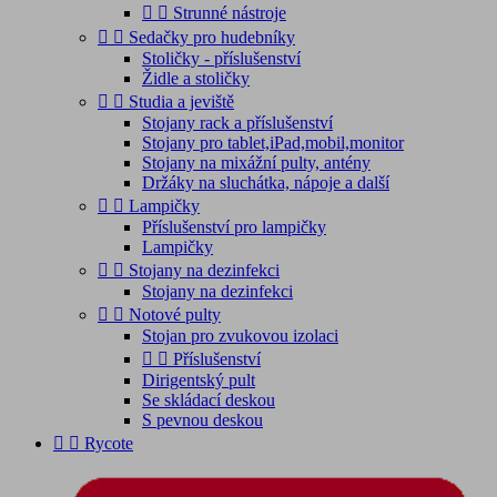


Strunné nástroje


Sedačky pro hudebníky
Stoličky - příslušenství
Židle a stoličky


Studia a jeviště
Stojany rack a příslušenství
Stojany pro tablet,iPad,mobil,monitor
Stojany na mixážní pulty, antény
Držáky na sluchátka, nápoje a další


Lampičky
Příslušenství pro lampičky
Lampičky


Stojany na dezinfekci
Stojany na dezinfekci


Notové pulty
Stojan pro zvukovou izolaci


Příslušenství
Dirigentský pult
Se skládací deskou
S pevnou deskou


Rycote