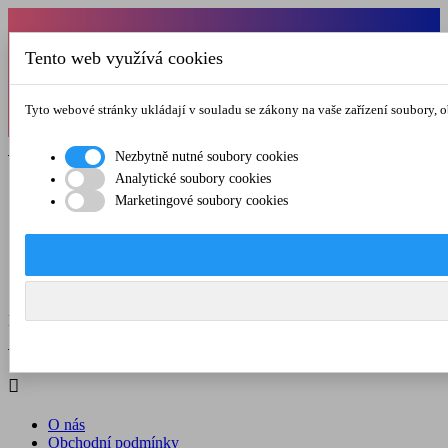
Od 1.7.-31.8.2026 budeme mít v pátek
Tento web využívá cookies
zkrácenou provozní dobu do 12.00 hod. Přejeme
vám pěkné léto!
Tyto webové stránky ukládají v souladu se zákony na vaše zařízení soubory, 

Registrovat

Přihlásit se
Nezbytně nutné soubory cookies
Analytické soubory cookies

Marketingové soubory cookies
O nás
Obchodní podmínky
Doprava a platba
Kontakt
Menu



Registrovat

Přihlásit se

O nás
Obchodní podmínky