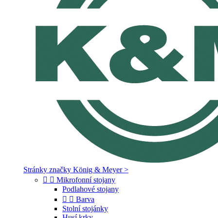
Stránky značky König & Meyer >


Mikrofonní stojany
Podlahové stojany


Barva
Stolní stojánky
Husí krky