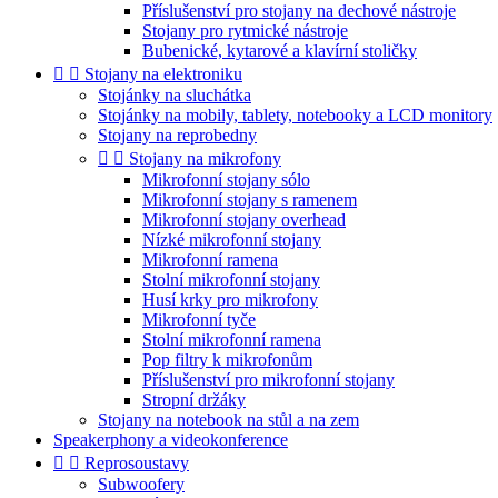
Příslušenství pro stojany na dechové nástroje
Stojany pro rytmické nástroje
Bubenické, kytarové a klavírní stoličky


Stojany na elektroniku
Stojánky na sluchátka
Stojánky na mobily, tablety, notebooky a LCD monitory
Stojany na reprobedny


Stojany na mikrofony
Mikrofonní stojany sólo
Mikrofonní stojany s ramenem
Mikrofonní stojany overhead
Nízké mikrofonní stojany
Mikrofonní ramena
Stolní mikrofonní stojany
Husí krky pro mikrofony
Mikrofonní tyče
Stolní mikrofonní ramena
Pop filtry k mikrofonům
Příslušenství pro mikrofonní stojany
Stropní držáky
Stojany na notebook na stůl a na zem
Speakerphony a videokonference


Reprosoustavy
Subwoofery