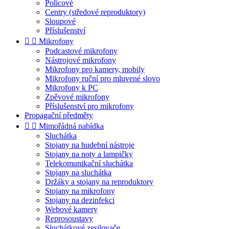
Policové
Centry (středové reproduktory)
Sloupové
Příslušenství


Mikrofony
Podcastové mikrofony
Nástrojové mikrofony
Mikrofony pro kamery, mobily
Mikrofony ruční pro mluvené slovo
Mikrofony k PC
Zpěvové mikrofony
Příslušenství pro mikrofony
Propagační předměty


Mimořádná nabídka
Sluchátka
Stojany na hudební nástroje
Stojany na noty a lampičky
Telekomunikační sluchátka
Stojany na sluchátka
Držáky a stojany na reproduktory
Stojany na mikrofony
Stojany na dezinfekci
Webové kamery
Reprosoustavy
Sluchátkové zesilovače