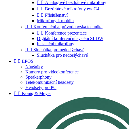


Analogové bezdrátové mikrofony


Bezdrátové mikrofony ew G4


Příslušenství
Mikrofony k mobilu


Konferenční a průvodcovská technika


Konference prezentace
Digitální konferenční systém SLDW
Instalační mikrofony


Sluchátka pro nedoslýchavé
Sluchátka pro nedoslýchavé


EPOS
Náušníky
Kamery pro videokonference
Speakerphony
Telekomunikační headsety
Headsety pro PC


König & Meyer