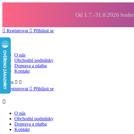
Od 1.7.-31.8.2026 budem

Registrovat

Přihlásit se

O nás
Obchodní podmínky
Doprava a platba
Kontakt
Menu



Registrovat

Přihlásit se

O nás
Obchodní podmínky
Doprava a platba
Kontakt