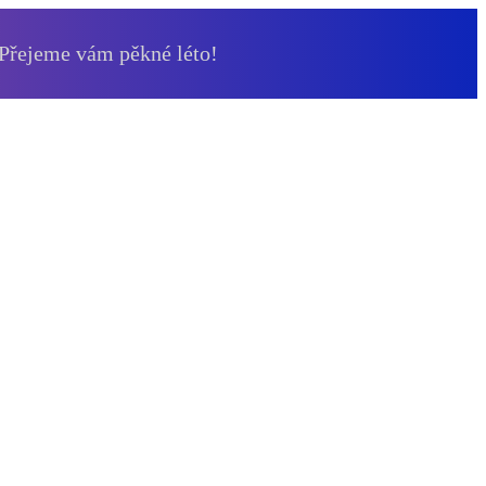
 Přejeme vám pěkné léto!