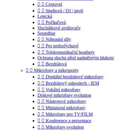


Cestovní


Studiová / DJ / profi
Letecká


Počítačová
Sluchátkové zesilovače
Soundbar


Náhradní díly


Pro nedoslýchavé


Telekomunikační headsety
Ochrana sluchu před nadměrným hlukem


Bezdrátová


Mikrofony a mikroporty


Digitální bezdrátové mikrofony


Bezdrátový odposlech - IEM


Vokální mikrofony
Drátové mikrofony evolution


Nástrojové mikrofony


Miniaturní mikrofony


Mikrofony pro TV/FILM


Konference a prezentace


Mikrofony evolution