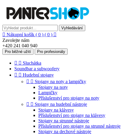
Vyhledávání

Nákupní košík
( 0 )
( 0 )

Zavolejte nám
+420 241 040 940
Pro běžné užití
Pro profesionály


Sluchátka
Soundbar a subwoofery


Hudební stojany


Stojany na noty a lampičky
Stojany na noty
Lampičky
Příslušenství pro stojany na noty


Stojany na hudební nástroje
Stojany na klávesy
Příslušenství pro stojany na klávesy
Stojany na strunné nástroje
Příslušenství pro stojany na strunné nástroje
Stojany na dechové nástroje