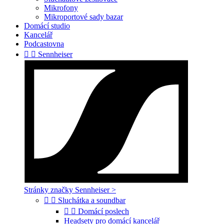
Mikrofony
Mikroportové sady bazar
Domácí studio
Kancelář
Podcastovna


Sennheiser
Stránky značky Sennheiser >


Sluchátka a soundbar


Domácí poslech
Headsety pro domácí kancelář