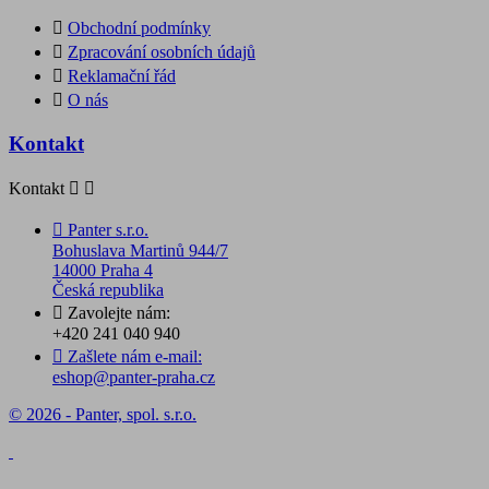

Obchodní podmínky

Zpracování osobních údajů

Reklamační řád

O nás
Kontakt
Kontakt



Panter s.r.o.
Bohuslava Martinů 944/7
14000 Praha 4
Česká republika

Zavolejte nám:
+420 241 040 940

Zašlete nám e-mail:
eshop@panter-praha.cz
© 2026 - Panter, spol. s.r.o.