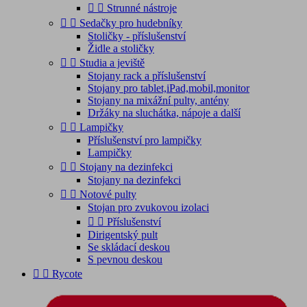


Strunné nástroje


Sedačky pro hudebníky
Stoličky - příslušenství
Židle a stoličky


Studia a jeviště
Stojany rack a příslušenství
Stojany pro tablet,iPad,mobil,monitor
Stojany na mixážní pulty, antény
Držáky na sluchátka, nápoje a další


Lampičky
Příslušenství pro lampičky
Lampičky


Stojany na dezinfekci
Stojany na dezinfekci


Notové pulty
Stojan pro zvukovou izolaci


Příslušenství
Dirigentský pult
Se skládací deskou
S pevnou deskou


Rycote