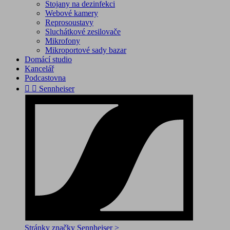
Stojany na dezinfekci
Webové kamery
Reprosoustavy
Sluchátkové zesilovače
Mikrofony
Mikroportové sady bazar
Domácí studio
Kancelář
Podcastovna


Sennheiser
Stránky značky Sennheiser >