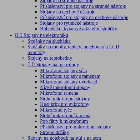
Stojany na strunné nástroje
Příslušenství pro stojany na strunné nástroje
Stojany na dechové nástroje
Příslušenství pro stojany na dechové nástroje
Stojany pro rytmické nástroje
Bubenické, kytarové a klavírní stoličky


Stojany na elektroniku
Stojánky na sluchátka
Stojánky na mobily, tablety, notebooky a LCD
monitory
Stojany na reprobedny


Stojany na mikrofony
Mikrofonní stojany sólo
Mikrofonní stojany s ramenem
Mikrofonní stojany overhead
Nízké mikrofonní stojany
Mikrofonní ramena
Stolní mikrofonní stojany
Husí krky pro mikrofony
Mikrofonní tyče
Stolní mikrofonní ramena
Pop filtry k mikrofonům
Příslušenství pro mikrofonní stojany
Stropní držáky
Stojany na notebook na stůl a na zem