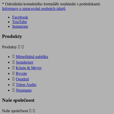
* Odesláním kontaktního formuláře souhlasíte s podmínkami:
Informace o zpracování osobních údajů
Facebook
YouTube
Instagram
Produkty
Produkty



Mimořádná nabídka

Sennheiser

König & Meyer

Rycote

Quadral

Triton Audio

Neumann
Naše společnost
Naše společnost

