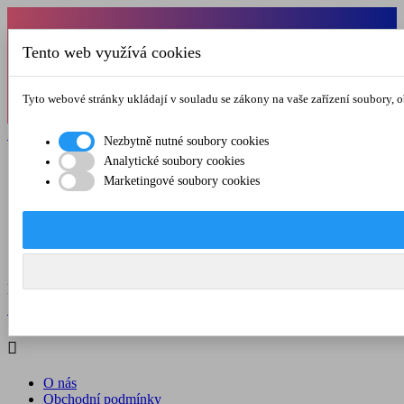
Od 1.7.-31.8.2026 budeme mít v pátek
Tento web využívá cookies
zkrácenou provozní dobu do 12.00 hod. Přejeme
vám pěkné léto!
Tyto webové stránky ukládají v souladu se zákony na vaše zařízení soubory, 

Registrovat

Přihlásit se
Nezbytně nutné soubory cookies
Analytické soubory cookies

Marketingové soubory cookies
O nás
Obchodní podmínky
Doprava a platba
Kontakt
Menu



Registrovat

Přihlásit se

O nás
Obchodní podmínky