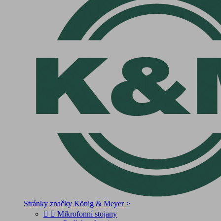
Stránky značky König & Meyer >


Mikrofonní stojany