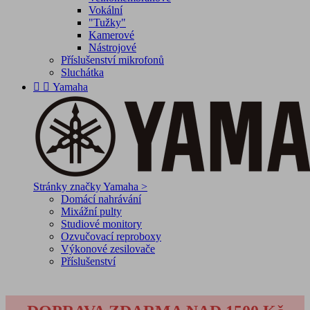
Vokální
"Tužky"
Kamerové
Nástrojové
Příslušenství mikrofonů
Sluchátka


Yamaha
Stránky značky Yamaha >
Domácí nahrávání
Mixážní pulty
Studiové monitory
Ozvučovací reproboxy
Výkonové zesilovače
Příslušenství