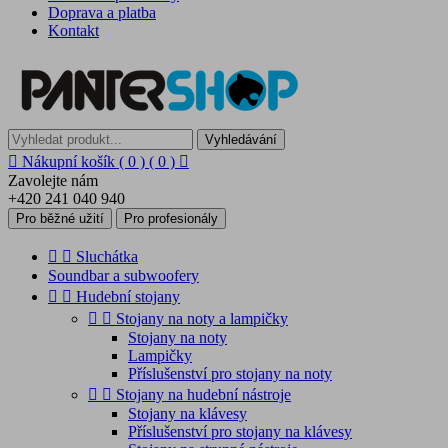
Doprava a platba
Kontakt
Vyhledávání

Nákupní košík
( 0 )
( 0 )

Zavolejte nám
+420 241 040 940
Pro běžné užití
Pro profesionály


Sluchátka
Soundbar a subwoofery


Hudební stojany


Stojany na noty a lampičky
Stojany na noty
Lampičky
Příslušenství pro stojany na noty


Stojany na hudební nástroje
Stojany na klávesy
Příslušenství pro stojany na klávesy