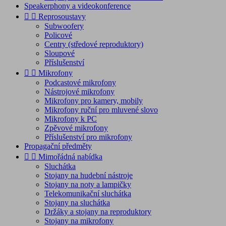
Speakerphony a videokonference


Reprosoustavy
Subwoofery
Policové
Centry (středové reproduktory)
Sloupové
Příslušenství


Mikrofony
Podcastové mikrofony
Nástrojové mikrofony
Mikrofony pro kamery, mobily
Mikrofony ruční pro mluvené slovo
Mikrofony k PC
Zpěvové mikrofony
Příslušenství pro mikrofony
Propagační předměty


Mimořádná nabídka
Sluchátka
Stojany na hudební nástroje
Stojany na noty a lampičky
Telekomunikační sluchátka
Stojany na sluchátka
Držáky a stojany na reproduktory
Stojany na mikrofony