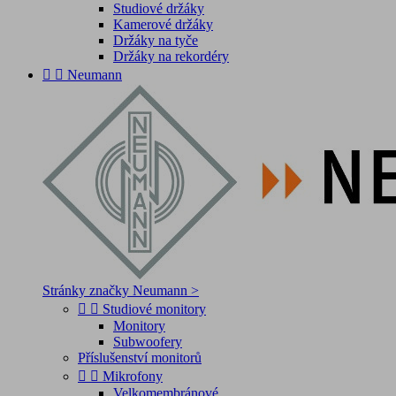
Studiové držáky
Kamerové držáky
Držáky na tyče
Držáky na rekordéry


Neumann
Stránky značky Neumann >


Studiové monitory
Monitory
Subwoofery
Příslušenství monitorů


Mikrofony
Velkomembránové