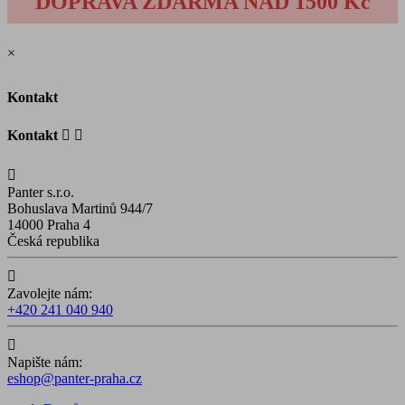
DOPRAVA ZDARMA NAD 1500 Kč
×
Kontakt
Kontakt



Panter s.r.o.
Bohuslava Martinů 944/7
14000 Praha 4
Česká republika

Zavolejte nám:
+420 241 040 940

Napište nám:
eshop@panter-praha.cz