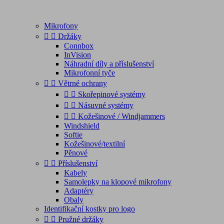
Mikrofony


Držáky
Connbox
InVision
Náhradní díly a příslušenství
Mikrofonní tyče


Větrné ochrany


Skořepinové systémy


Násuvné systémy


Kožešinové / Windjammers
Windshield
Softie
Kožešinové/textilní
Pěnové


Příslušenství
Kabely
Samolepky na klopové mikrofony
Adaptéry
Obaly
Identifikační kostky pro logo


Pružné držáky