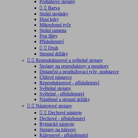
Podlahové stojany


Barva
Stolní stojánky
Husí krky
Mikrofonní tyče
Stolní ramena
Pop filtry
Příslušenství


Druh
Stropní držáky


Reproduktorové a světelné stojany
Stojany na reproduktory a monitory
Distanční a prodlužovací tyče, podstavce
Úhlové nástavce
Reproduktorové - příslušenství
Světelné stojany
Světelné - příslušenství
Nástěnné a stropní držáky


Nástrojové stojany


Dechové nástroje
Dechové - příslušenství
Rytmické nástroje
Stojany na klávesy
Klávesové - příslušenství