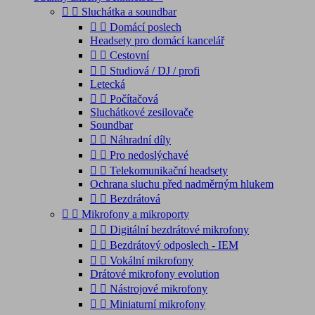


Sluchátka a soundbar


Domácí poslech
Headsety pro domácí kancelář


Cestovní


Studiová / DJ / profi
Letecká


Počítačová
Sluchátkové zesilovače
Soundbar


Náhradní díly


Pro nedoslýchavé


Telekomunikační headsety
Ochrana sluchu před nadměrným hlukem


Bezdrátová


Mikrofony a mikroporty


Digitální bezdrátové mikrofony


Bezdrátový odposlech - IEM


Vokální mikrofony
Drátové mikrofony evolution


Nástrojové mikrofony


Miniaturní mikrofony