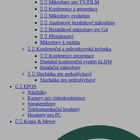


Mikrofony pro TV/FILM


Konference a prezentace


Mikrofony evolution


Analogové bezdrátové mikrofony


Bezdrátové mikrofony ew G4


Příslušenství
Mikrofony k mobilu


Konferenční a průvodcovská technika


Konference prezentace
Digitální konferenční systém SLDW
Instalační mikrofony


Sluchátka pro nedoslýchavé
Sluchátka pro nedoslýchavé


EPOS
Náušníky
Kamery pro videokonference
Speakerphony
Telekomunikační headsety
Headsety pro PC


König & Meyer