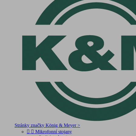
Stránky značky König & Meyer >


Mikrofonní stojany