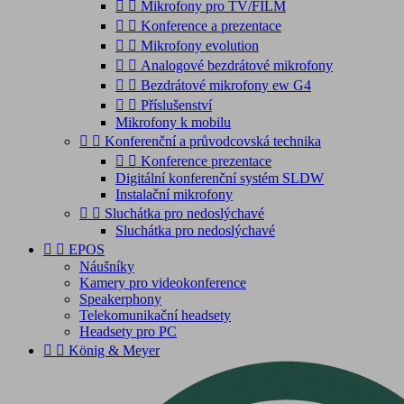


Mikrofony pro TV/FILM


Konference a prezentace


Mikrofony evolution


Analogové bezdrátové mikrofony


Bezdrátové mikrofony ew G4


Příslušenství
Mikrofony k mobilu


Konferenční a průvodcovská technika


Konference prezentace
Digitální konferenční systém SLDW
Instalační mikrofony


Sluchátka pro nedoslýchavé
Sluchátka pro nedoslýchavé


EPOS
Náušníky
Kamery pro videokonference
Speakerphony
Telekomunikační headsety
Headsety pro PC


König & Meyer