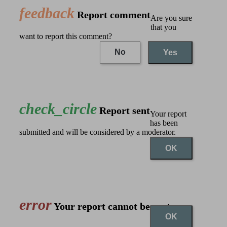
feedback
Report comment
Are you sure
that you
want to report this comment?
No
Yes
check_circle
Report sent
Your report
has been
submitted and will be considered by a moderator.
OK
error
Your report cannot be sent
OK