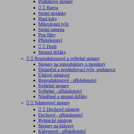
Podlahové stojany


Barva
Stolní stojánky
Husí krky
Mikrofonní tyče
Stolní ramena
Pop filtry
Příslušenství


Druh
Stropní držáky


Reproduktorové a světelné stojany
Stojany na reproduktory a monitory
Distanční a prodlužovací tyče, podstavce
Úhlové nástavce
Reproduktorové - příslušenství
Světelné stojany
Světelné - příslušenství
Nástěnné a stropní držáky


Nástrojové stojany


Dechové nástroje
Dechové - příslušenství
Rytmické nástroje
Stojany na klávesy
Klávesové - příslušenství