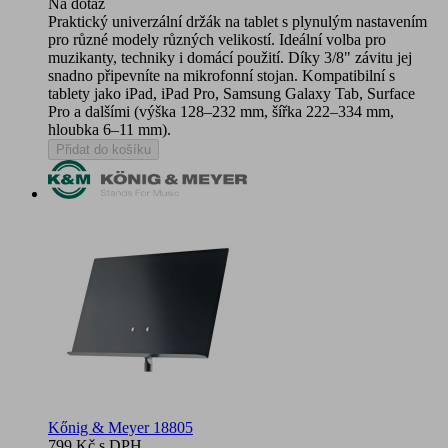
Na dotaz
Praktický univerzální držák na tablet s plynulým nastavením
pro různé modely různých velikostí. Ideální volba pro
muzikanty, techniky i domácí použití. Díky 3/8" závitu jej
snadno připevníte na mikrofonní stojan. Kompatibilní s
tablety jako iPad, iPad Pro, Samsung Galaxy Tab, Surface
Pro a dalšími (výška 128–232 mm, šířka 222–334 mm,
hloubka 6–11 mm).
Přidat do košíku
Kőnig & Meyer 18805
799 Kč
s DPH