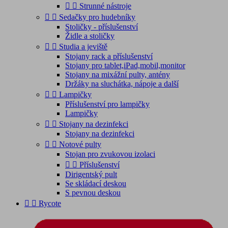


Strunné nástroje


Sedačky pro hudebníky
Stoličky - příslušenství
Židle a stoličky


Studia a jeviště
Stojany rack a příslušenství
Stojany pro tablet,iPad,mobil,monitor
Stojany na mixážní pulty, antény
Držáky na sluchátka, nápoje a další


Lampičky
Příslušenství pro lampičky
Lampičky


Stojany na dezinfekci
Stojany na dezinfekci


Notové pulty
Stojan pro zvukovou izolaci


Příslušenství
Dirigentský pult
Se skládací deskou
S pevnou deskou


Rycote