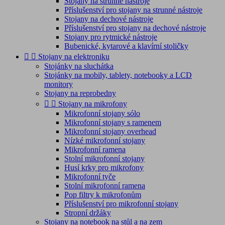
Stojany na strunné nástroje
Příslušenství pro stojany na strunné nástroje
Stojany na dechové nástroje
Příslušenství pro stojany na dechové nástroje
Stojany pro rytmické nástroje
Bubenické, kytarové a klavírní stoličky


Stojany na elektroniku
Stojánky na sluchátka
Stojánky na mobily, tablety, notebooky a LCD
monitory
Stojany na reprobedny


Stojany na mikrofony
Mikrofonní stojany sólo
Mikrofonní stojany s ramenem
Mikrofonní stojany overhead
Nízké mikrofonní stojany
Mikrofonní ramena
Stolní mikrofonní stojany
Husí krky pro mikrofony
Mikrofonní tyče
Stolní mikrofonní ramena
Pop filtry k mikrofonům
Příslušenství pro mikrofonní stojany
Stropní držáky
Stojany na notebook na stůl a na zem