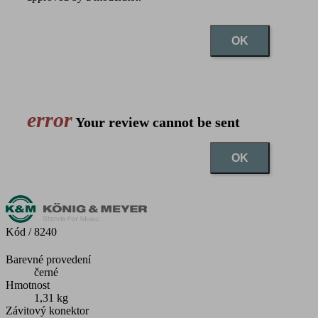
OK
error
Your review cannot be sent
OK
Kód
/ 8240
Barevné provedení
černé
Hmotnost
1,31 kg
Závitový konektor