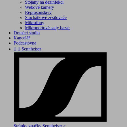
Stojany na dezinfekci
Webové kamery
Reprosoustavy
Sluchátkové zesilovače
Mikrofony
Mikroportové sady bazar
Domácí studio
Kancelář
Podcastovna


Sennheiser
Stránky značky Sennheiser >