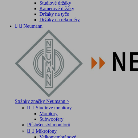
Studiové držáky
Kamerové držáky
Držáky na tyče
Držáky na rekordéry


Neumann
Stránky značky Neumann >


Studiové monitory
Monitory
Subwoofery
Příslušenství monitorů


Mikrofony
Velkomembránové