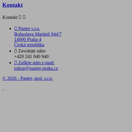
Kontakt
Kontakt



Panter s.r.o.
Bohuslava Martinů 944/7
14000 Praha 4
Česká republika

Zavolejte nám:
+420 241 040 940

Zašlete nám e-mail:
eshop@panter-praha.cz
© 2026 - Panter, spol. s.r.o.