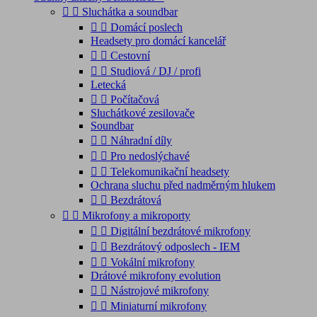


Sluchátka a soundbar


Domácí poslech
Headsety pro domácí kancelář


Cestovní


Studiová / DJ / profi
Letecká


Počítačová
Sluchátkové zesilovače
Soundbar


Náhradní díly


Pro nedoslýchavé


Telekomunikační headsety
Ochrana sluchu před nadměrným hlukem


Bezdrátová


Mikrofony a mikroporty


Digitální bezdrátové mikrofony


Bezdrátový odposlech - IEM


Vokální mikrofony
Drátové mikrofony evolution


Nástrojové mikrofony


Miniaturní mikrofony