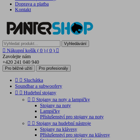
Doprava a platba
Kontakt
Vyhledávání

Nákupní košík
( 0 )
( 0 )

Zavolejte nám
+420 241 040 940
Pro běžné užití
Pro profesionály


Sluchátka
Soundbar a subwoofery


Hudební stojany


Stojany na noty a lampičky
Stojany na noty
Lampičky
Příslušenství pro stojany na noty


Stojany na hudební nástroje
Stojany na klávesy
Příslušenství pro stojany na klávesy