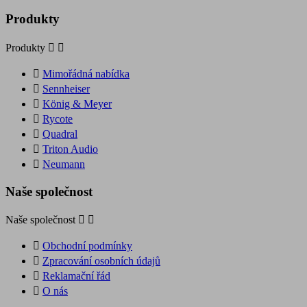
Produkty
Produkty



Mimořádná nabídka

Sennheiser

König & Meyer

Rycote

Quadral

Triton Audio

Neumann
Naše společnost
Naše společnost



Obchodní podmínky

Zpracování osobních údajů

Reklamační řád

O nás