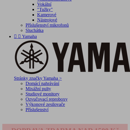
Vokální
"Tužky"
Kamerové
Nástrojové
Příslušenství mikrofonů
Sluchátka


Yamaha
Stránky značky Yamaha >
Domácí nahrávání
Mixážní pulty
Studiové monitory
Ozvučovací reproboxy
Výkonové zesilovače
Příslušenství