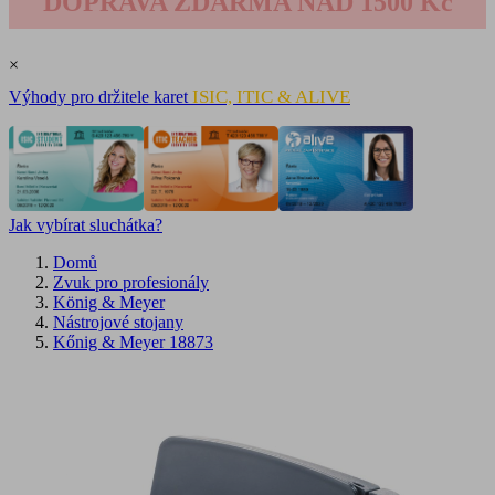
DOPRAVA ZDARMA NAD 1500 Kč
×
ISIC, ITIC & ALIVE
Výhody pro držitele karet
Jak vybírat sluchátka?
Domů
Zvuk pro profesionály
König & Meyer
Nástrojové stojany
Kőnig & Meyer 18873