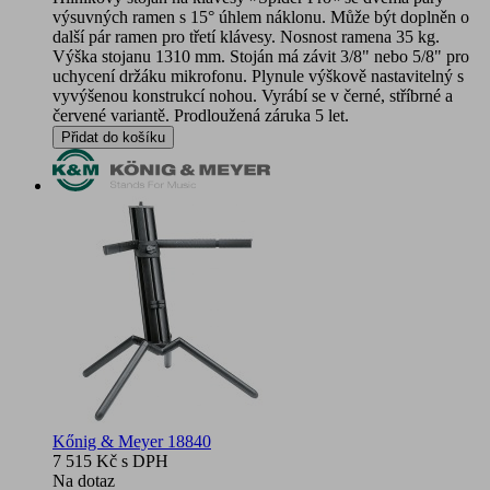
výsuvných ramen s 15° úhlem náklonu. Může být doplněn o
další pár ramen pro třetí klávesy. Nosnost ramena 35 kg.
Výška stojanu 1310 mm. Stoján má závit 3/8" nebo 5/8" pro
uchycení držáku mikrofonu. Plynule výškově nastavitelný s
vyvýšenou konstrukcí nohou. Vyrábí se v černé, stříbrné a
červené variantě. Prodloužená záruka 5 let.
Přidat do košíku
Kőnig & Meyer 18840
7 515 Kč
s DPH
Na dotaz