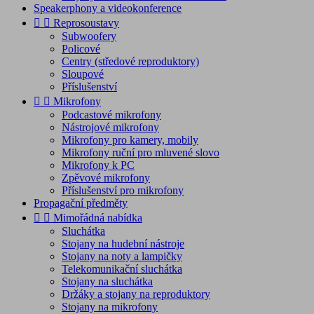
Speakerphony a videokonference


Reprosoustavy
Subwoofery
Policové
Centry (středové reproduktory)
Sloupové
Příslušenství


Mikrofony
Podcastové mikrofony
Nástrojové mikrofony
Mikrofony pro kamery, mobily
Mikrofony ruční pro mluvené slovo
Mikrofony k PC
Zpěvové mikrofony
Příslušenství pro mikrofony
Propagační předměty


Mimořádná nabídka
Sluchátka
Stojany na hudební nástroje
Stojany na noty a lampičky
Telekomunikační sluchátka
Stojany na sluchátka
Držáky a stojany na reproduktory
Stojany na mikrofony