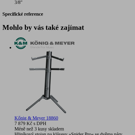
3/8"
Specifické reference
Mohlo by vás také zajímat
Kőnig & Meyer 18860
7 879 Kč
s DPH
Méně než 3 kusy skladem
Hliníkový stojan na klávesy »Spider Pro« se dvěma páry