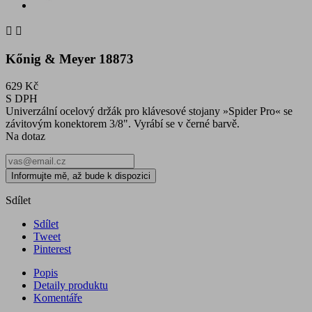


Kőnig & Meyer 18873
629 Kč
S DPH
Univerzální ocelový držák pro klávesové stojany »Spider Pro« se
závitovým konektorem 3/8". Vyrábí se v černé barvě.
Na dotaz
Informujte mě, až bude k dispozici
Sdílet
Sdílet
Tweet
Pinterest
Popis
Detaily produktu
Komentáře