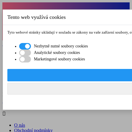
Od 1.7.-31.8.2026 budeme mít v pátek
Tento web využívá cookies
zkrácenou provozní dobu do 12.00 hod. Přejeme
vám pěkné léto!
Tyto webové stránky ukládají v souladu se zákony na vaše zařízení soubory, 

Registrovat

Přihlásit se
Nezbytně nutné soubory cookies
Analytické soubory cookies

Marketingové soubory cookies
O nás
Obchodní podmínky
Doprava a platba
Kontakt
Menu



Registrovat

Přihlásit se

O nás
Obchodní podmínky