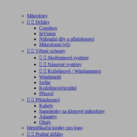
Mikrofony


Držáky
Connbox
InVision
Náhradní díly a příslušenství
Mikrofonní tyče


Větrné ochrany


Skořepinové systémy


Násuvné systémy


Kožešinové / Windjammers
Windshield
Softie
Kožešinové/textilní
Pěnové


Příslušenství
Kabely
Samolepky na klopové mikrofony
Adaptéry
Obaly
Identifikační kostky pro logo


Pružné držáky