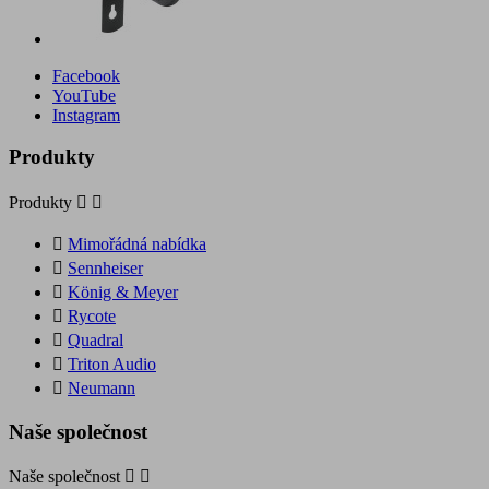
Facebook
YouTube
Instagram
Produkty
Produkty



Mimořádná nabídka

Sennheiser

König & Meyer

Rycote

Quadral

Triton Audio

Neumann
Naše společnost
Naše společnost

