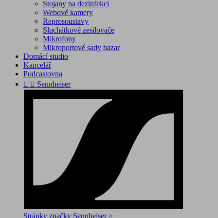
Stojany na dezinfekci
Webové kamery
Reprosoustavy
Sluchátkové zesilovače
Mikrofony
Mikroportové sady bazar
Domácí studio
Kancelář
Podcastovna


Sennheiser
Stránky značky Sennheiser >