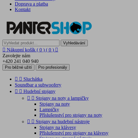
Doprava a platba
Kontakt
Vyhledávání

Nákupní košík
( 0 )
( 0 )

Zavolejte nám
+420 241 040 940
Pro běžné užití
Pro profesionály


Sluchátka
Soundbar a subwoofery


Hudební stojany


Stojany na noty a lampičky
Stojany na noty
Lampičky
Příslušenství pro stojany na noty


Stojany na hudební nástroje
Stojany na klávesy
Příslušenství pro stojany na klávesy