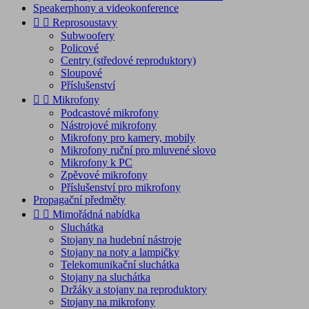
Speakerphony a videokonference


Reprosoustavy
Subwoofery
Policové
Centry (středové reproduktory)
Sloupové
Příslušenství


Mikrofony
Podcastové mikrofony
Nástrojové mikrofony
Mikrofony pro kamery, mobily
Mikrofony ruční pro mluvené slovo
Mikrofony k PC
Zpěvové mikrofony
Příslušenství pro mikrofony
Propagační předměty


Mimořádná nabídka
Sluchátka
Stojany na hudební nástroje
Stojany na noty a lampičky
Telekomunikační sluchátka
Stojany na sluchátka
Držáky a stojany na reproduktory
Stojany na mikrofony