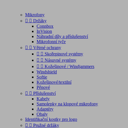
Mikrofony


Držáky
Connbox
InVision
Náhradní díly a příslušenství
Mikrofonní tyče


Větrné ochrany


Skořepinové systémy


Násuvné systémy


Kožešinové / Windjammers
Windshield
Softie
Kožešinové/textilní
Pěnové


Příslušenství
Kabely
Samolepky na klopové mikrofony
Adaptéry
Obaly
Identifikační kostky pro logo


Pružné držáky