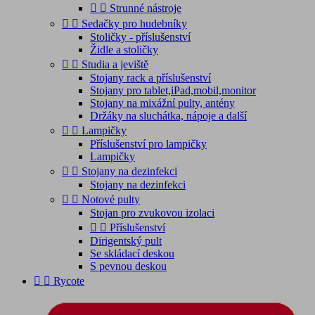


Strunné nástroje


Sedačky pro hudebníky
Stoličky - příslušenství
Židle a stoličky


Studia a jeviště
Stojany rack a příslušenství
Stojany pro tablet,iPad,mobil,monitor
Stojany na mixážní pulty, antény
Držáky na sluchátka, nápoje a další


Lampičky
Příslušenství pro lampičky
Lampičky


Stojany na dezinfekci
Stojany na dezinfekci


Notové pulty
Stojan pro zvukovou izolaci


Příslušenství
Dirigentský pult
Se skládací deskou
S pevnou deskou


Rycote