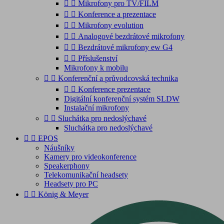


Mikrofony pro TV/FILM


Konference a prezentace


Mikrofony evolution


Analogové bezdrátové mikrofony


Bezdrátové mikrofony ew G4


Příslušenství
Mikrofony k mobilu


Konferenční a průvodcovská technika


Konference prezentace
Digitální konferenční systém SLDW
Instalační mikrofony


Sluchátka pro nedoslýchavé
Sluchátka pro nedoslýchavé


EPOS
Náušníky
Kamery pro videokonference
Speakerphony
Telekomunikační headsety
Headsety pro PC


König & Meyer