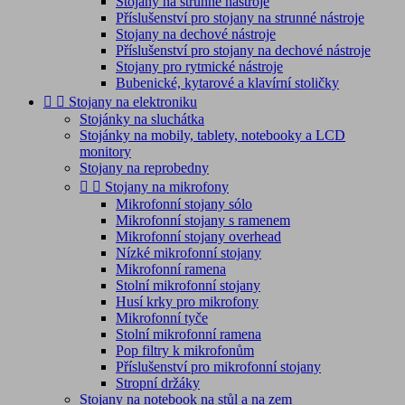
Stojany na strunné nástroje
Příslušenství pro stojany na strunné nástroje
Stojany na dechové nástroje
Příslušenství pro stojany na dechové nástroje
Stojany pro rytmické nástroje
Bubenické, kytarové a klavírní stoličky


Stojany na elektroniku
Stojánky na sluchátka
Stojánky na mobily, tablety, notebooky a LCD
monitory
Stojany na reprobedny


Stojany na mikrofony
Mikrofonní stojany sólo
Mikrofonní stojany s ramenem
Mikrofonní stojany overhead
Nízké mikrofonní stojany
Mikrofonní ramena
Stolní mikrofonní stojany
Husí krky pro mikrofony
Mikrofonní tyče
Stolní mikrofonní ramena
Pop filtry k mikrofonům
Příslušenství pro mikrofonní stojany
Stropní držáky
Stojany na notebook na stůl a na zem