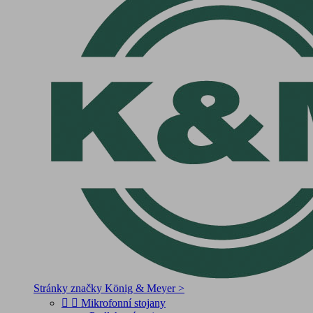
Stránky značky König & Meyer >


Mikrofonní stojany