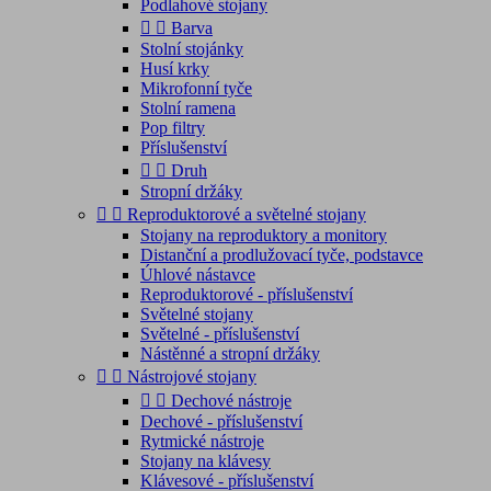
Podlahové stojany


Barva
Stolní stojánky
Husí krky
Mikrofonní tyče
Stolní ramena
Pop filtry
Příslušenství


Druh
Stropní držáky


Reproduktorové a světelné stojany
Stojany na reproduktory a monitory
Distanční a prodlužovací tyče, podstavce
Úhlové nástavce
Reproduktorové - příslušenství
Světelné stojany
Světelné - příslušenství
Nástěnné a stropní držáky


Nástrojové stojany


Dechové nástroje
Dechové - příslušenství
Rytmické nástroje
Stojany na klávesy
Klávesové - příslušenství