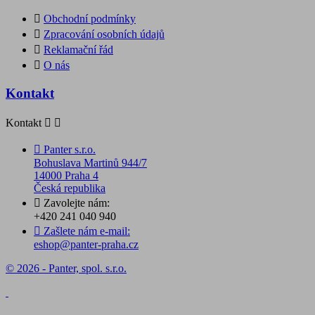

Obchodní podmínky

Zpracování osobních údajů

Reklamační řád

O nás
Kontakt
Kontakt



Panter s.r.o.
Bohuslava Martinů 944/7
14000 Praha 4
Česká republika

Zavolejte nám:
+420 241 040 940

Zašlete nám e-mail:
eshop@panter-praha.cz
© 2026 - Panter, spol. s.r.o.