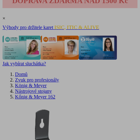
DOPRAVA ZDARMA NAD 1500 Kč
×
ISIC, ITIC & ALIVE
Výhody pro držitele karet
Jak vybírat sluchátka?
Domů
Zvuk pro profesionály
König & Meyer
Nástrojové stojany
Kőnig & Meyer 162