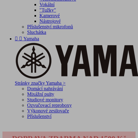
Vokální
"Tužky"
Kamerové
Nástrojové
Příslušenství mikrofonů
Sluchátka


Yamaha
Stránky značky Yamaha >
Domácí nahrávání
Mixážní pulty
Studiové monitory
Ozvučovací reproboxy
Výkonové zesilovače
Příslušenství