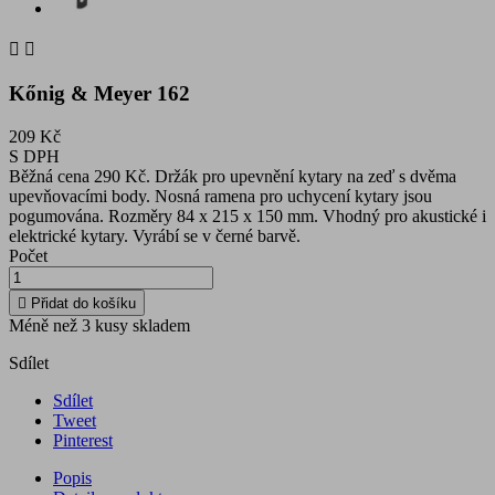


Kőnig & Meyer 162
209 Kč
S DPH
Běžná cena 290 Kč. Držák pro upevnění kytary na zeď s dvěma
upevňovacími body. Nosná ramena pro uchycení kytary jsou
pogumována. Rozměry 84 x 215 x 150 mm. Vhodný pro akustické i
elektrické kytary. Vyrábí se v černé barvě.
Počet

Přidat do košíku
Méně než 3 kusy skladem
Sdílet
Sdílet
Tweet
Pinterest
Popis