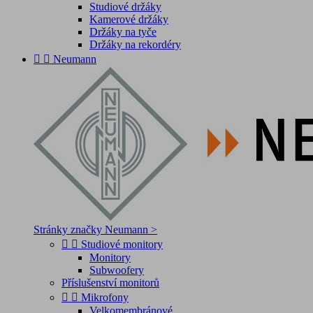
Studiové držáky
Kamerové držáky
Držáky na tyče
Držáky na rekordéry


Neumann
Stránky značky Neumann >


Studiové monitory
Monitory
Subwoofery
Příslušenství monitorů


Mikrofony
Velkomembránové