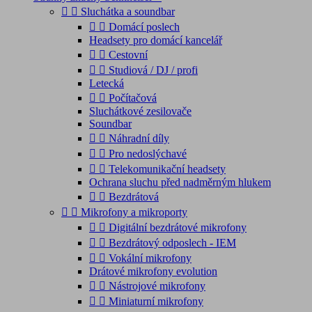


Sluchátka a soundbar


Domácí poslech
Headsety pro domácí kancelář


Cestovní


Studiová / DJ / profi
Letecká


Počítačová
Sluchátkové zesilovače
Soundbar


Náhradní díly


Pro nedoslýchavé


Telekomunikační headsety
Ochrana sluchu před nadměrným hlukem


Bezdrátová


Mikrofony a mikroporty


Digitální bezdrátové mikrofony


Bezdrátový odposlech - IEM


Vokální mikrofony
Drátové mikrofony evolution


Nástrojové mikrofony


Miniaturní mikrofony