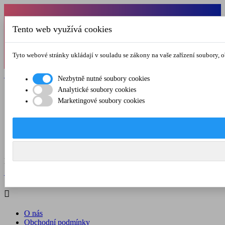
Od 1.7.-31.8.2026 budeme mít v pátek
Tento web využívá cookies
zkrácenou provozní dobu do 12.00 hod. Přejeme
vám pěkné léto!
Tyto webové stránky ukládají v souladu se zákony na vaše zařízení soubory, 

Registrovat

Přihlásit se
Nezbytně nutné soubory cookies
Analytické soubory cookies

Marketingové soubory cookies
O nás
Obchodní podmínky
Doprava a platba
Kontakt
Menu



Registrovat

Přihlásit se

O nás
Obchodní podmínky