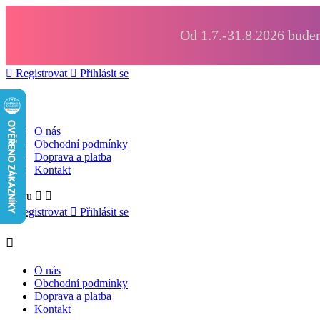
Od 1.7.-31.8.2026 budem

Registrovat

Přihlásit se

O nás
Obchodní podmínky
Doprava a platba
Kontakt
Menu



Registrovat

Přihlásit se

O nás
Obchodní podmínky
Doprava a platba
Kontakt