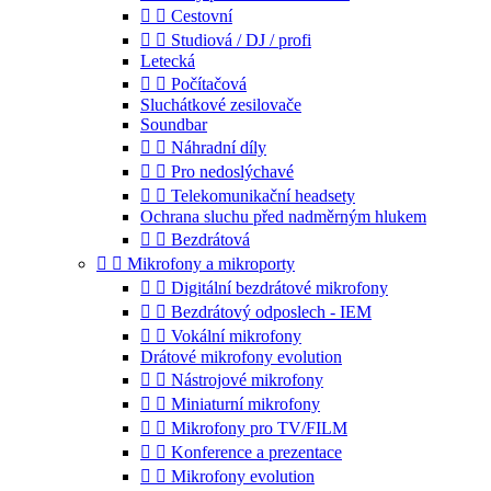


Cestovní


Studiová / DJ / profi
Letecká


Počítačová
Sluchátkové zesilovače
Soundbar


Náhradní díly


Pro nedoslýchavé


Telekomunikační headsety
Ochrana sluchu před nadměrným hlukem


Bezdrátová


Mikrofony a mikroporty


Digitální bezdrátové mikrofony


Bezdrátový odposlech - IEM


Vokální mikrofony
Drátové mikrofony evolution


Nástrojové mikrofony


Miniaturní mikrofony


Mikrofony pro TV/FILM


Konference a prezentace


Mikrofony evolution