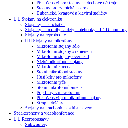
Příslušenství pro stojany na dechové nástroje
Stojany pro rytmické nástroje
Bubenické, kytarové a klavírní stoličky


Stojany na elektroniku
Stojánky na sluchátka
Stojánky na mobily, tablety, notebooky a LCD monitory
Stojany na reprobedny


Stojany na mikrofony
Mikrofonní stojany sólo
Mikrofonní stojany s ramenem
Mikrofonní stojany overhead
Nízké mikrofonní stojany
Mikrofonní ramena
Stolní mikrofonní stojany
Husí krky pro mikrofony
Mikrofonní tyče
Stolní mikrofonní ramena
Pop filtry k mikrofonům
Příslušenství pro mikrofonní stojany
Stropní držáky
Stojany na notebook na stůl a na zem
Speakerphony a videokonference


Reprosoustavy
Subwoofery