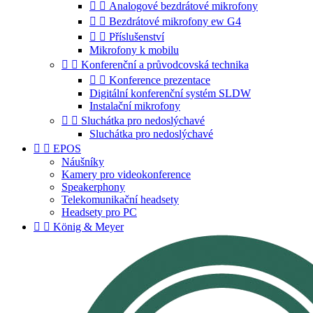


Analogové bezdrátové mikrofony


Bezdrátové mikrofony ew G4


Příslušenství
Mikrofony k mobilu


Konferenční a průvodcovská technika


Konference prezentace
Digitální konferenční systém SLDW
Instalační mikrofony


Sluchátka pro nedoslýchavé
Sluchátka pro nedoslýchavé


EPOS
Náušníky
Kamery pro videokonference
Speakerphony
Telekomunikační headsety
Headsety pro PC


König & Meyer