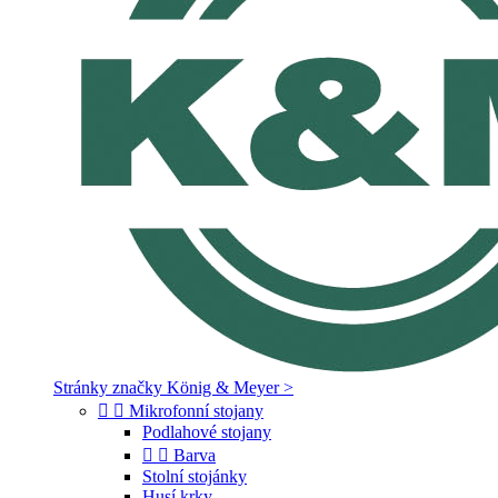
Stránky značky König & Meyer >


Mikrofonní stojany
Podlahové stojany


Barva
Stolní stojánky
Husí krky