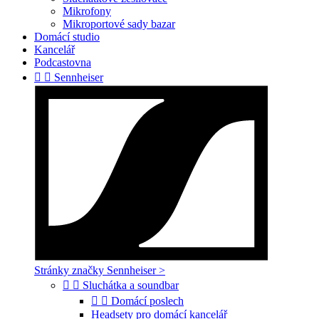
Mikrofony
Mikroportové sady bazar
Domácí studio
Kancelář
Podcastovna


Sennheiser
Stránky značky Sennheiser >


Sluchátka a soundbar


Domácí poslech
Headsety pro domácí kancelář