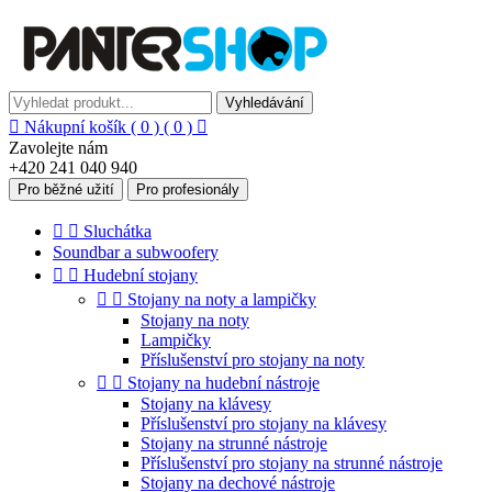
Vyhledávání

Nákupní košík
( 0 )
( 0 )

Zavolejte nám
+420 241 040 940
Pro běžné užití
Pro profesionály


Sluchátka
Soundbar a subwoofery


Hudební stojany


Stojany na noty a lampičky
Stojany na noty
Lampičky
Příslušenství pro stojany na noty


Stojany na hudební nástroje
Stojany na klávesy
Příslušenství pro stojany na klávesy
Stojany na strunné nástroje
Příslušenství pro stojany na strunné nástroje
Stojany na dechové nástroje