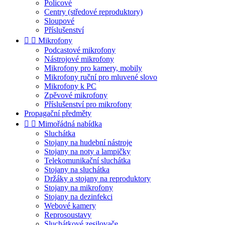
Policové
Centry (středové reproduktory)
Sloupové
Příslušenství


Mikrofony
Podcastové mikrofony
Nástrojové mikrofony
Mikrofony pro kamery, mobily
Mikrofony ruční pro mluvené slovo
Mikrofony k PC
Zpěvové mikrofony
Příslušenství pro mikrofony
Propagační předměty


Mimořádná nabídka
Sluchátka
Stojany na hudební nástroje
Stojany na noty a lampičky
Telekomunikační sluchátka
Stojany na sluchátka
Držáky a stojany na reproduktory
Stojany na mikrofony
Stojany na dezinfekci
Webové kamery
Reprosoustavy
Sluchátkové zesilovače