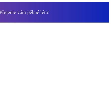
 Přejeme vám pěkné léto!