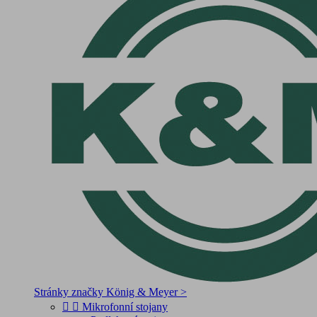
Stránky značky König & Meyer >


Mikrofonní stojany