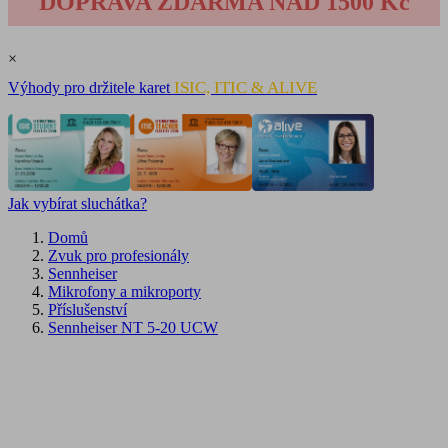
DOPRAVA ZDARMA NAD 1500 Kč
×
ISIC, ITIC & ALIVE
Výhody pro držitele karet
Jak vybírat sluchátka?
Domů
Zvuk pro profesionály
Sennheiser
Mikrofony a mikroporty
Příslušenství
Sennheiser NT 5-20 UCW