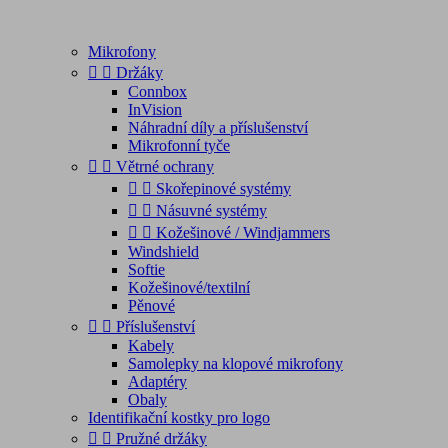
Mikrofony


Držáky
Connbox
InVision
Náhradní díly a příslušenství
Mikrofonní tyče


Větrné ochrany


Skořepinové systémy


Násuvné systémy


Kožešinové / Windjammers
Windshield
Softie
Kožešinové/textilní
Pěnové


Příslušenství
Kabely
Samolepky na klopové mikrofony
Adaptéry
Obaly
Identifikační kostky pro logo


Pružné držáky