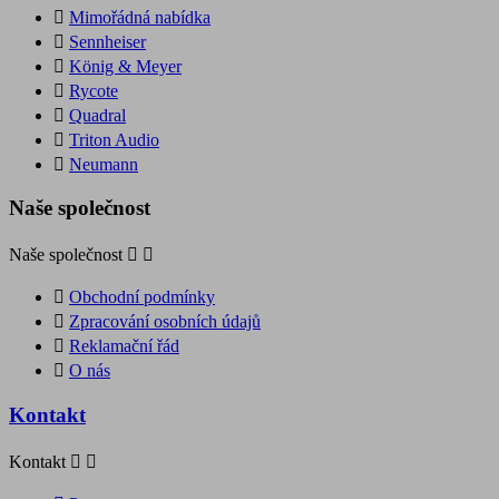

Mimořádná nabídka

Sennheiser

König & Meyer

Rycote

Quadral

Triton Audio

Neumann
Naše společnost
Naše společnost



Obchodní podmínky

Zpracování osobních údajů

Reklamační řád

O nás
Kontakt
Kontakt

