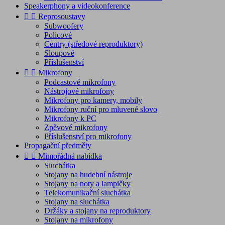
Speakerphony a videokonference


Reprosoustavy
Subwoofery
Policové
Centry (středové reproduktory)
Sloupové
Příslušenství


Mikrofony
Podcastové mikrofony
Nástrojové mikrofony
Mikrofony pro kamery, mobily
Mikrofony ruční pro mluvené slovo
Mikrofony k PC
Zpěvové mikrofony
Příslušenství pro mikrofony
Propagační předměty


Mimořádná nabídka
Sluchátka
Stojany na hudební nástroje
Stojany na noty a lampičky
Telekomunikační sluchátka
Stojany na sluchátka
Držáky a stojany na reproduktory
Stojany na mikrofony