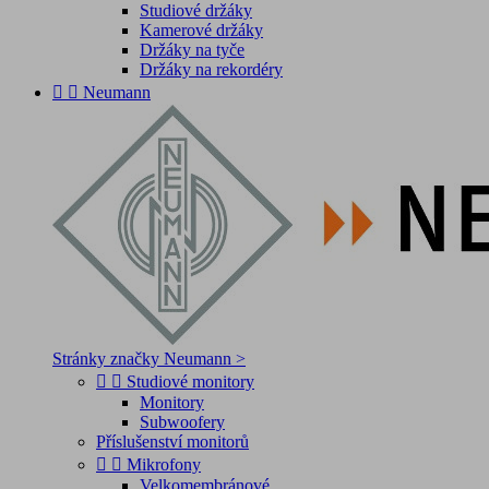
Studiové držáky
Kamerové držáky
Držáky na tyče
Držáky na rekordéry


Neumann
Stránky značky Neumann >


Studiové monitory
Monitory
Subwoofery
Příslušenství monitorů


Mikrofony
Velkomembránové