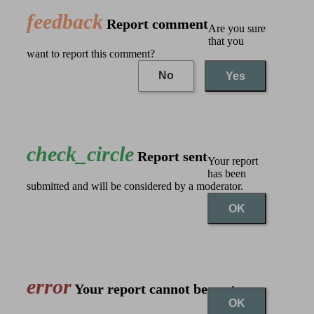
feedback
Report comment
Are you sure
that you
want to report this comment?
No
Yes
check_circle
Report sent
Your report
has been
submitted and will be considered by a moderator.
OK
error
Your report cannot be sent
OK