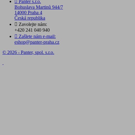

Panter s.r.o.
Bohuslava Martinů 944/7
14000 Praha 4
Česká republika

Zavolejte nám:
+420 241 040 940

Zašlete nám e-mail:
eshop@panter-praha.cz
© 2026 - Panter, spol. s.r.o.