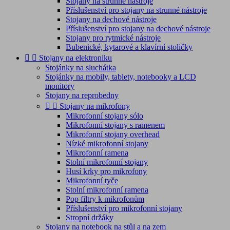
Stojany na strunné nástroje
Příslušenství pro stojany na strunné nástroje
Stojany na dechové nástroje
Příslušenství pro stojany na dechové nástroje
Stojany pro rytmické nástroje
Bubenické, kytarové a klavírní stoličky


Stojany na elektroniku
Stojánky na sluchátka
Stojánky na mobily, tablety, notebooky a LCD
monitory
Stojany na reprobedny


Stojany na mikrofony
Mikrofonní stojany sólo
Mikrofonní stojany s ramenem
Mikrofonní stojany overhead
Nízké mikrofonní stojany
Mikrofonní ramena
Stolní mikrofonní stojany
Husí krky pro mikrofony
Mikrofonní tyče
Stolní mikrofonní ramena
Pop filtry k mikrofonům
Příslušenství pro mikrofonní stojany
Stropní držáky
Stojany na notebook na stůl a na zem