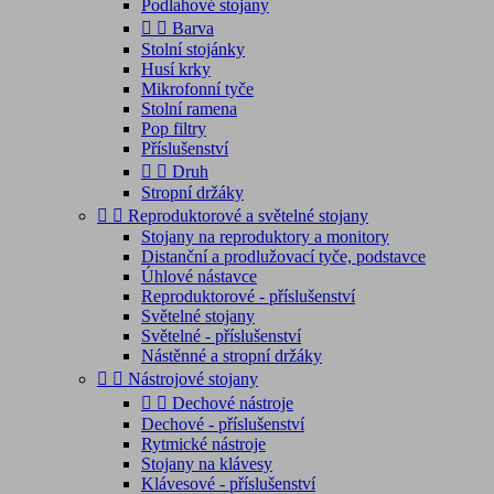
Podlahové stojany


Barva
Stolní stojánky
Husí krky
Mikrofonní tyče
Stolní ramena
Pop filtry
Příslušenství


Druh
Stropní držáky


Reproduktorové a světelné stojany
Stojany na reproduktory a monitory
Distanční a prodlužovací tyče, podstavce
Úhlové nástavce
Reproduktorové - příslušenství
Světelné stojany
Světelné - příslušenství
Nástěnné a stropní držáky


Nástrojové stojany


Dechové nástroje
Dechové - příslušenství
Rytmické nástroje
Stojany na klávesy
Klávesové - příslušenství