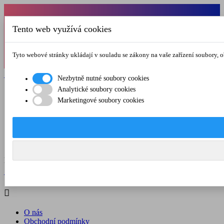
Od 1.7.-31.8.2026 budeme mít v pátek
Tento web využívá cookies
zkrácenou provozní dobu do 12.00 hod. Přejeme
vám pěkné léto!
Tyto webové stránky ukládají v souladu se zákony na vaše zařízení soubory, 

Registrovat

Přihlásit se
Nezbytně nutné soubory cookies
Analytické soubory cookies

Marketingové soubory cookies
O nás
Obchodní podmínky
Doprava a platba
Kontakt
Menu



Registrovat

Přihlásit se

O nás
Obchodní podmínky