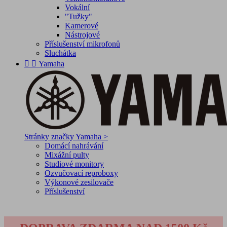
Vokální
"Tužky"
Kamerové
Nástrojové
Příslušenství mikrofonů
Sluchátka


Yamaha
Stránky značky Yamaha >
Domácí nahrávání
Mixážní pulty
Studiové monitory
Ozvučovací reproboxy
Výkonové zesilovače
Příslušenství