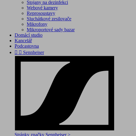
Stojany na dezinfekci
Webové kamery
Reprosoustavy
Sluchátkové zesilovače
Mikrofony
Mikroportové sady bazar
Domácí studio
Kancelář
Podcastovna


Sennheiser
Stránky značky Sennheiser >