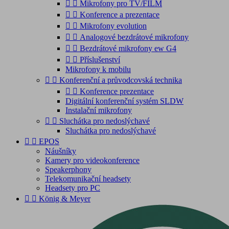


Mikrofony pro TV/FILM


Konference a prezentace


Mikrofony evolution


Analogové bezdrátové mikrofony


Bezdrátové mikrofony ew G4


Příslušenství
Mikrofony k mobilu


Konferenční a průvodcovská technika


Konference prezentace
Digitální konferenční systém SLDW
Instalační mikrofony


Sluchátka pro nedoslýchavé
Sluchátka pro nedoslýchavé


EPOS
Náušníky
Kamery pro videokonference
Speakerphony
Telekomunikační headsety
Headsety pro PC


König & Meyer