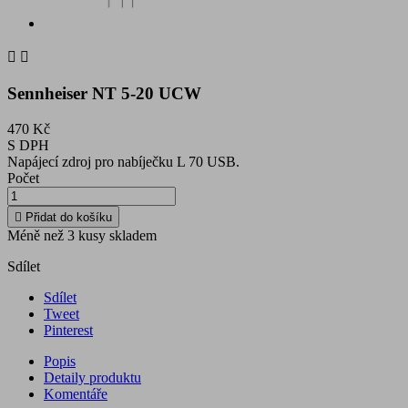


Sennheiser NT 5-20 UCW
470 Kč
S DPH
Napájecí zdroj pro nabíječku L 70 USB.
Počet

Přidat do košíku
Méně než 3 kusy skladem
Sdílet
Sdílet
Tweet
Pinterest
Popis
Detaily produktu
Komentáře