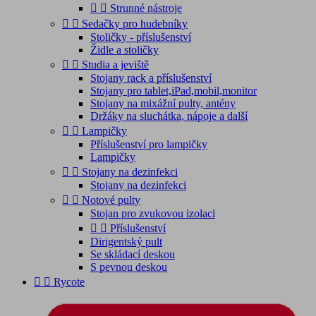


Strunné nástroje


Sedačky pro hudebníky
Stoličky - příslušenství
Židle a stoličky


Studia a jeviště
Stojany rack a příslušenství
Stojany pro tablet,iPad,mobil,monitor
Stojany na mixážní pulty, antény
Držáky na sluchátka, nápoje a další


Lampičky
Příslušenství pro lampičky
Lampičky


Stojany na dezinfekci
Stojany na dezinfekci


Notové pulty
Stojan pro zvukovou izolaci


Příslušenství
Dirigentský pult
Se skládací deskou
S pevnou deskou


Rycote