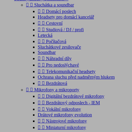


Sluchátka a soundbar


Domácí poslech
Headsety pro domácí kancelář


Cestovní


Studiová / DJ / profi
Letecká


Počítačová
Sluchátkové zesilovače
Soundbar


Náhradní díly


Pro nedoslýchavé


Telekomunikační headsety
Ochrana sluchu před nadměrným hlukem


Bezdrátová


Mikrofony a mikroporty


Digitální bezdrátové mikrofony


Bezdrátový odposlech - IEM


Vokální mikrofony
Drátové mikrofony evolution


Nástrojové mikrofony


Miniaturní mikrofony