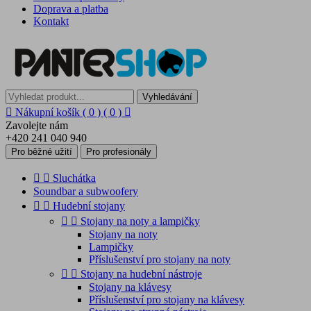
Doprava a platba
Kontakt
Vyhledávání

Nákupní košík
( 0 )
( 0 )

Zavolejte nám
+420 241 040 940
Pro běžné užití
Pro profesionály


Sluchátka
Soundbar a subwoofery


Hudební stojany


Stojany na noty a lampičky
Stojany na noty
Lampičky
Příslušenství pro stojany na noty


Stojany na hudební nástroje
Stojany na klávesy
Příslušenství pro stojany na klávesy