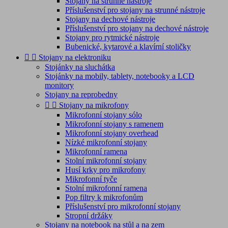
Stojany na strunné nástroje
Příslušenství pro stojany na strunné nástroje
Stojany na dechové nástroje
Příslušenství pro stojany na dechové nástroje
Stojany pro rytmické nástroje
Bubenické, kytarové a klavírní stoličky


Stojany na elektroniku
Stojánky na sluchátka
Stojánky na mobily, tablety, notebooky a LCD
monitory
Stojany na reprobedny


Stojany na mikrofony
Mikrofonní stojany sólo
Mikrofonní stojany s ramenem
Mikrofonní stojany overhead
Nízké mikrofonní stojany
Mikrofonní ramena
Stolní mikrofonní stojany
Husí krky pro mikrofony
Mikrofonní tyče
Stolní mikrofonní ramena
Pop filtry k mikrofonům
Příslušenství pro mikrofonní stojany
Stropní držáky
Stojany na notebook na stůl a na zem