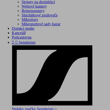
Stojany na dezinfekci
Webové kamery
Reprosoustavy
Sluchátkové zesilovače
Mikrofony
Mikroportové sady bazar
Domácí studio
Kancelář
Podcastovna


Sennheiser
Stránky značky Sennheiser >