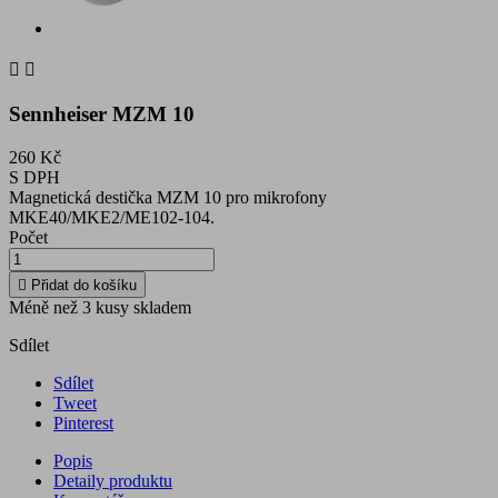


Sennheiser MZM 10
260 Kč
S DPH
Magnetická destička MZM 10 pro mikrofony
MKE40/MKE2/ME102-104.
Počet

Přidat do košíku
Méně než 3 kusy skladem
Sdílet
Sdílet
Tweet
Pinterest
Popis
Detaily produktu