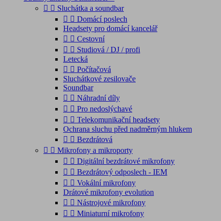


Sluchátka a soundbar


Domácí poslech
Headsety pro domácí kancelář


Cestovní


Studiová / DJ / profi
Letecká


Počítačová
Sluchátkové zesilovače
Soundbar


Náhradní díly


Pro nedoslýchavé


Telekomunikační headsety
Ochrana sluchu před nadměrným hlukem


Bezdrátová


Mikrofony a mikroporty


Digitální bezdrátové mikrofony


Bezdrátový odposlech - IEM


Vokální mikrofony
Drátové mikrofony evolution


Nástrojové mikrofony


Miniaturní mikrofony