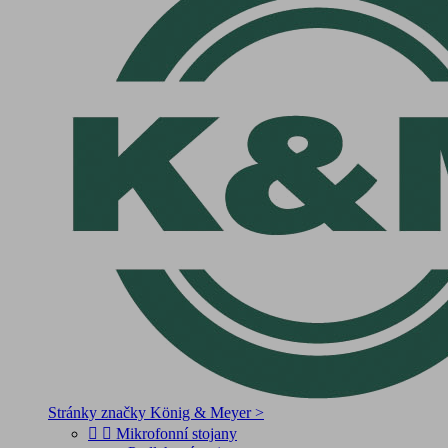
Stránky značky König & Meyer >


Mikrofonní stojany