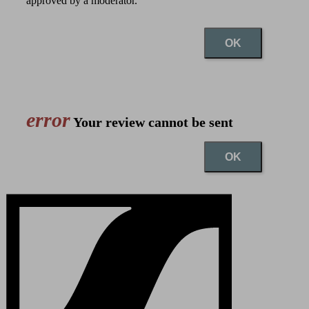
approved by a moderator.
OK
error
Your review cannot be sent
OK