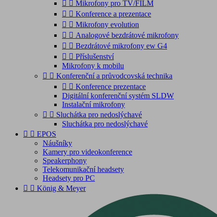


Mikrofony pro TV/FILM


Konference a prezentace


Mikrofony evolution


Analogové bezdrátové mikrofony


Bezdrátové mikrofony ew G4


Příslušenství
Mikrofony k mobilu


Konferenční a průvodcovská technika


Konference prezentace
Digitální konferenční systém SLDW
Instalační mikrofony


Sluchátka pro nedoslýchavé
Sluchátka pro nedoslýchavé


EPOS
Náušníky
Kamery pro videokonference
Speakerphony
Telekomunikační headsety
Headsety pro PC


König & Meyer