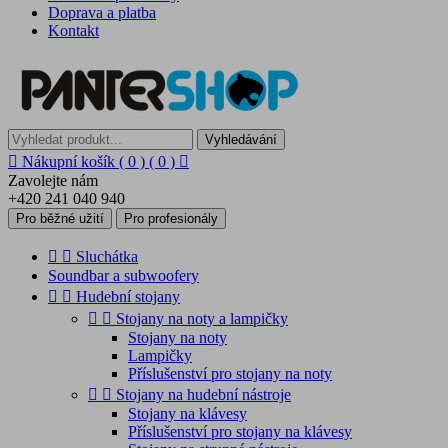
Doprava a platba
Kontakt
Vyhledávání

Nákupní košík
( 0 )
( 0 )

Zavolejte nám
+420 241 040 940
Pro běžné užití
Pro profesionály


Sluchátka
Soundbar a subwoofery


Hudební stojany


Stojany na noty a lampičky
Stojany na noty
Lampičky
Příslušenství pro stojany na noty


Stojany na hudební nástroje
Stojany na klávesy
Příslušenství pro stojany na klávesy