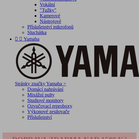
Vokální
"Tužky"
Kamerové
Nástrojové
Příslušenství mikrofonů
Sluchátka


Yamaha
Stránky značky Yamaha >
Domácí nahrávání
Mixážní pulty
Studiové monitory
Ozvučovací reproboxy
Výkonové zesilovače
Příslušenství