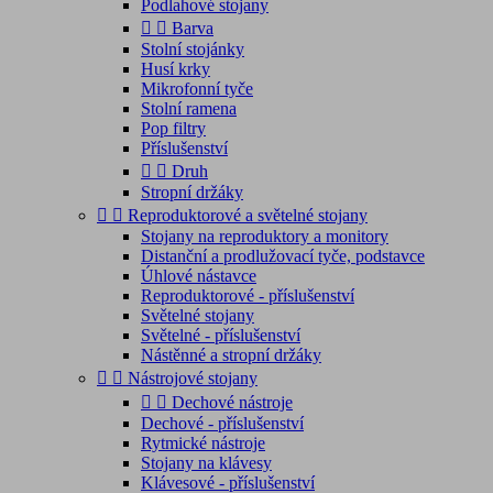
Podlahové stojany


Barva
Stolní stojánky
Husí krky
Mikrofonní tyče
Stolní ramena
Pop filtry
Příslušenství


Druh
Stropní držáky


Reproduktorové a světelné stojany
Stojany na reproduktory a monitory
Distanční a prodlužovací tyče, podstavce
Úhlové nástavce
Reproduktorové - příslušenství
Světelné stojany
Světelné - příslušenství
Nástěnné a stropní držáky


Nástrojové stojany


Dechové nástroje
Dechové - příslušenství
Rytmické nástroje
Stojany na klávesy
Klávesové - příslušenství