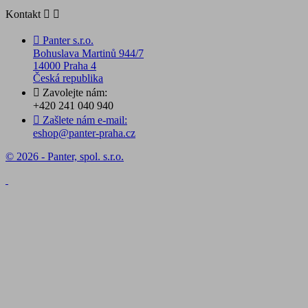
Kontakt



Panter s.r.o.
Bohuslava Martinů 944/7
14000 Praha 4
Česká republika

Zavolejte nám:
+420 241 040 940

Zašlete nám e-mail:
eshop@panter-praha.cz
© 2026 - Panter, spol. s.r.o.