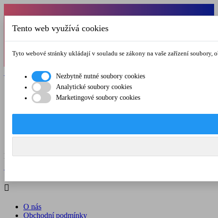
Od 1.7.-31.8.2026 budeme mít v pátek
Tento web využívá cookies
zkrácenou provozní dobu do 12.00 hod. Přejeme
vám pěkné léto!
Tyto webové stránky ukládají v souladu se zákony na vaše zařízení soubory, 

Registrovat

Přihlásit se
Nezbytně nutné soubory cookies
Analytické soubory cookies

Marketingové soubory cookies
O nás
Obchodní podmínky
Doprava a platba
Kontakt
Menu



Registrovat

Přihlásit se

O nás
Obchodní podmínky