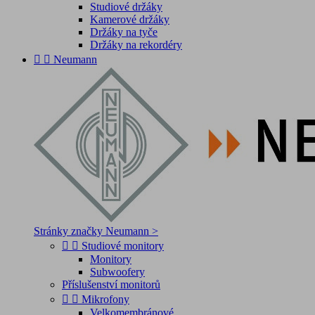
Studiové držáky
Kamerové držáky
Držáky na tyče
Držáky na rekordéry


Neumann
Stránky značky Neumann >


Studiové monitory
Monitory
Subwoofery
Příslušenství monitorů


Mikrofony
Velkomembránové