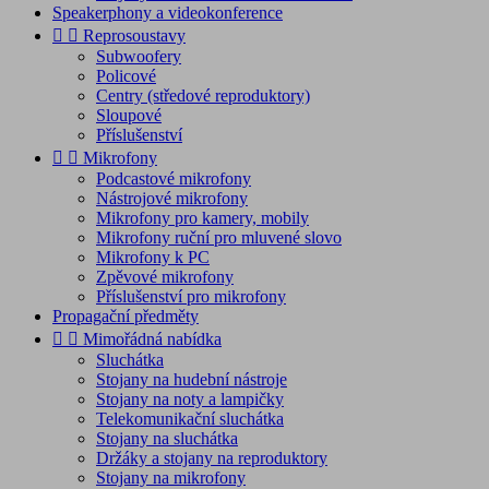
Speakerphony a videokonference


Reprosoustavy
Subwoofery
Policové
Centry (středové reproduktory)
Sloupové
Příslušenství


Mikrofony
Podcastové mikrofony
Nástrojové mikrofony
Mikrofony pro kamery, mobily
Mikrofony ruční pro mluvené slovo
Mikrofony k PC
Zpěvové mikrofony
Příslušenství pro mikrofony
Propagační předměty


Mimořádná nabídka
Sluchátka
Stojany na hudební nástroje
Stojany na noty a lampičky
Telekomunikační sluchátka
Stojany na sluchátka
Držáky a stojany na reproduktory
Stojany na mikrofony