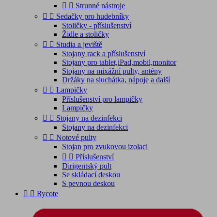


Strunné nástroje


Sedačky pro hudebníky
Stoličky - příslušenství
Židle a stoličky


Studia a jeviště
Stojany rack a příslušenství
Stojany pro tablet,iPad,mobil,monitor
Stojany na mixážní pulty, antény
Držáky na sluchátka, nápoje a další


Lampičky
Příslušenství pro lampičky
Lampičky


Stojany na dezinfekci
Stojany na dezinfekci


Notové pulty
Stojan pro zvukovou izolaci


Příslušenství
Dirigentský pult
Se skládací deskou
S pevnou deskou


Rycote