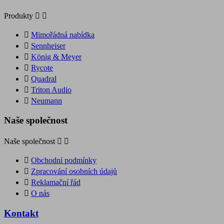
Produkty



Mimořádná nabídka

Sennheiser

König & Meyer

Rycote

Quadral

Triton Audio

Neumann
Naše společnost
Naše společnost



Obchodní podmínky

Zpracování osobních údajů

Reklamační řád

O nás
Kontakt