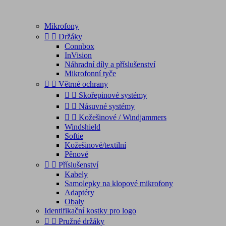
Mikrofony


Držáky
Connbox
InVision
Náhradní díly a příslušenství
Mikrofonní tyče


Větrné ochrany


Skořepinové systémy


Násuvné systémy


Kožešinové / Windjammers
Windshield
Softie
Kožešinové/textilní
Pěnové


Příslušenství
Kabely
Samolepky na klopové mikrofony
Adaptéry
Obaly
Identifikační kostky pro logo


Pružné držáky