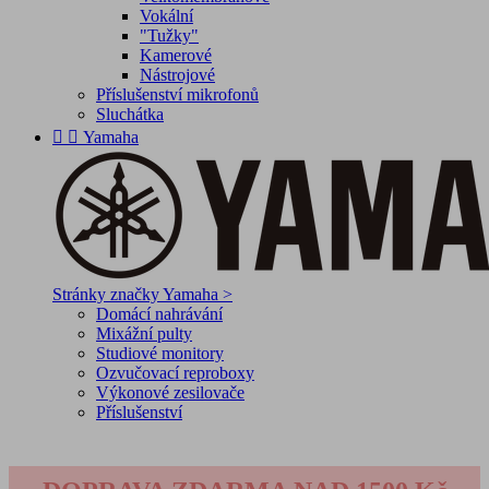
Vokální
"Tužky"
Kamerové
Nástrojové
Příslušenství mikrofonů
Sluchátka


Yamaha
Stránky značky Yamaha >
Domácí nahrávání
Mixážní pulty
Studiové monitory
Ozvučovací reproboxy
Výkonové zesilovače
Příslušenství