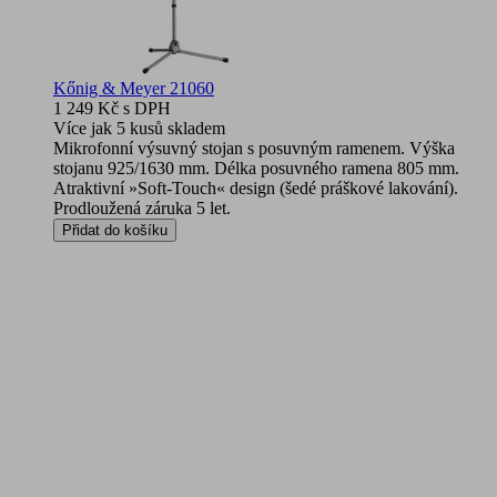
Kőnig & Meyer 21060
1 249 Kč
s DPH
Více jak 5 kusů skladem
Mikrofonní výsuvný stojan s posuvným ramenem. Výška
stojanu 925/1630 mm. Délka posuvného ramena 805 mm.
Atraktivní »Soft-Touch« design (šedé práškové lakování).
Prodloužená záruka 5 let.
Přidat do košíku