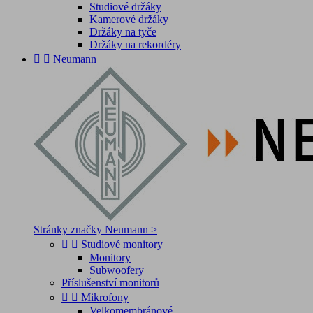
Studiové držáky
Kamerové držáky
Držáky na tyče
Držáky na rekordéry


Neumann
Stránky značky Neumann >


Studiové monitory
Monitory
Subwoofery
Příslušenství monitorů


Mikrofony
Velkomembránové