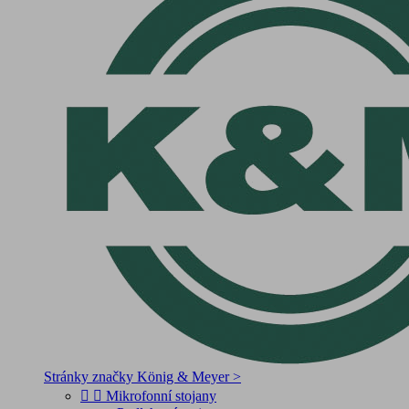
Stránky značky König & Meyer >


Mikrofonní stojany