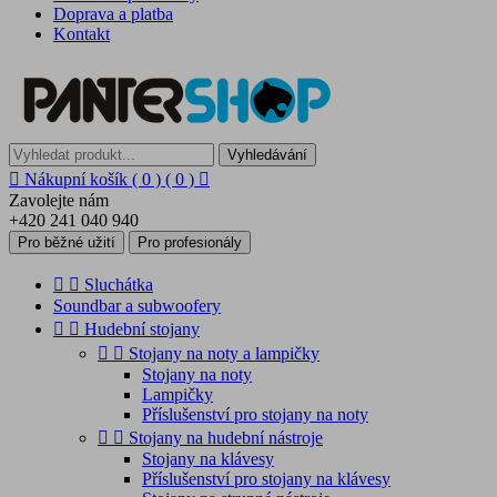
Doprava a platba
Kontakt
Vyhledávání

Nákupní košík
( 0 )
( 0 )

Zavolejte nám
+420 241 040 940
Pro běžné užití
Pro profesionály


Sluchátka
Soundbar a subwoofery


Hudební stojany


Stojany na noty a lampičky
Stojany na noty
Lampičky
Příslušenství pro stojany na noty


Stojany na hudební nástroje
Stojany na klávesy
Příslušenství pro stojany na klávesy