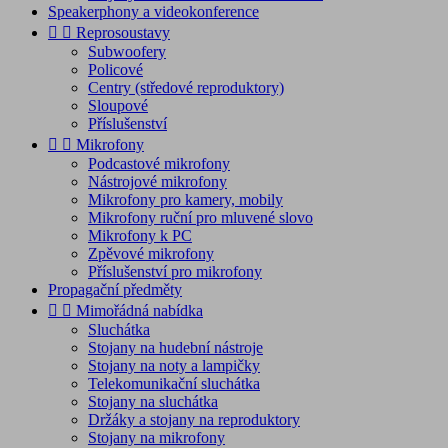
Speakerphony a videokonference


Reprosoustavy
Subwoofery
Policové
Centry (středové reproduktory)
Sloupové
Příslušenství


Mikrofony
Podcastové mikrofony
Nástrojové mikrofony
Mikrofony pro kamery, mobily
Mikrofony ruční pro mluvené slovo
Mikrofony k PC
Zpěvové mikrofony
Příslušenství pro mikrofony
Propagační předměty


Mimořádná nabídka
Sluchátka
Stojany na hudební nástroje
Stojany na noty a lampičky
Telekomunikační sluchátka
Stojany na sluchátka
Držáky a stojany na reproduktory
Stojany na mikrofony