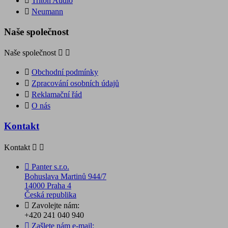

Triton Audio

Neumann
Naše společnost
Naše společnost



Obchodní podmínky

Zpracování osobních údajů

Reklamační řád

O nás
Kontakt
Kontakt



Panter s.r.o.
Bohuslava Martinů 944/7
14000 Praha 4
Česká republika

Zavolejte nám:
+420 241 040 940

Zašlete nám e-mail: