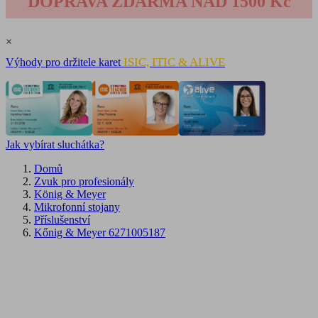
DOPRAVA ZDARMA NAD 1500 Kč
×
ISIC, ITIC & ALIVE
Výhody pro držitele karet
Jak vybírat sluchátka?
Domů
Zvuk pro profesionály
König & Meyer
Mikrofonní stojany
Příslušenství
Kőnig & Meyer 6271005187