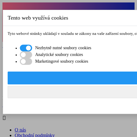
Od 1.7.-31.8.2026 budeme mít v pátek
Tento web využívá cookies
zkrácenou provozní dobu do 12.00 hod. Přejeme
vám pěkné léto!
Tyto webové stránky ukládají v souladu se zákony na vaše zařízení soubory, 

Registrovat

Přihlásit se
Nezbytně nutné soubory cookies
Analytické soubory cookies

Marketingové soubory cookies
O nás
Obchodní podmínky
Doprava a platba
Kontakt
Menu



Registrovat

Přihlásit se

O nás
Obchodní podmínky