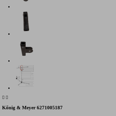


Kőnig & Meyer 6271005187