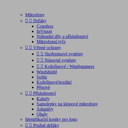
Mikrofony


Držáky
Connbox
InVision
Náhradní díly a příslušenství
Mikrofonní tyče


Větrné ochrany


Skořepinové systémy


Násuvné systémy


Kožešinové / Windjammers
Windshield
Softie
Kožešinové/textilní
Pěnové


Příslušenství
Kabely
Samolepky na klopové mikrofony
Adaptéry
Obaly
Identifikační kostky pro logo


Pružné držáky