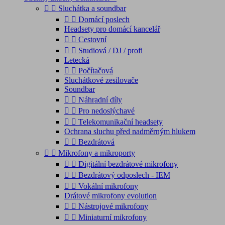


Sluchátka a soundbar


Domácí poslech
Headsety pro domácí kancelář


Cestovní


Studiová / DJ / profi
Letecká


Počítačová
Sluchátkové zesilovače
Soundbar


Náhradní díly


Pro nedoslýchavé


Telekomunikační headsety
Ochrana sluchu před nadměrným hlukem


Bezdrátová


Mikrofony a mikroporty


Digitální bezdrátové mikrofony


Bezdrátový odposlech - IEM


Vokální mikrofony
Drátové mikrofony evolution


Nástrojové mikrofony


Miniaturní mikrofony