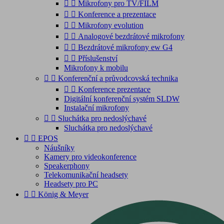


Mikrofony pro TV/FILM


Konference a prezentace


Mikrofony evolution


Analogové bezdrátové mikrofony


Bezdrátové mikrofony ew G4


Příslušenství
Mikrofony k mobilu


Konferenční a průvodcovská technika


Konference prezentace
Digitální konferenční systém SLDW
Instalační mikrofony


Sluchátka pro nedoslýchavé
Sluchátka pro nedoslýchavé


EPOS
Náušníky
Kamery pro videokonference
Speakerphony
Telekomunikační headsety
Headsety pro PC


König & Meyer