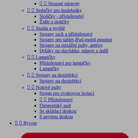


Strunné nástroje


Sedačky pro hudebníky
Stoličky - příslušenství
Židle a stoličky


Studia a jeviště
Stojany rack a příslušenství
Stojany pro tablet,iPad,mobil,monitor
Stojany na mixážní pulty, antény
Držáky na sluchátka, nápoje a další


Lampičky
Příslušenství pro lampičky
Lampičky


Stojany na dezinfekci
Stojany na dezinfekci


Notové pulty
Stojan pro zvukovou izolaci


Příslušenství
Dirigentský pult
Se skládací deskou
S pevnou deskou


Rycote