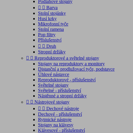
Podlahové stojany


Barva
Stolní stojánky
Husí krky
Mikrofonní tyče
Stolní ramena
Pop filtry
Příslušenství


Druh
Stropní držáky


Reproduktorové a světelné stojany
Stojany na reproduktory a monitory
Distanční a prodlužovací tyče, podstavce
Úhlové nástavce
Reproduktorové - příslušenství
Světelné stojany
Světelné - příslušenství
Nástěnné a stropní držáky


Nástrojové stojany


Dechové nástroje
Dechové - příslušenství
Rytmické nástroje
Stojany na klávesy
Klávesové - příslušenství