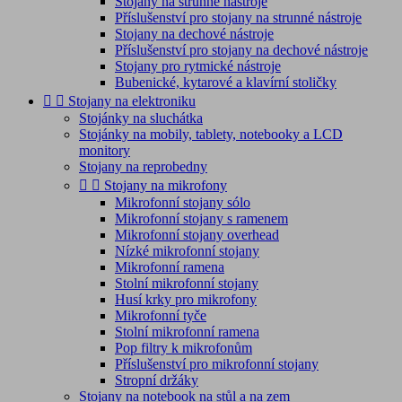
Stojany na strunné nástroje
Příslušenství pro stojany na strunné nástroje
Stojany na dechové nástroje
Příslušenství pro stojany na dechové nástroje
Stojany pro rytmické nástroje
Bubenické, kytarové a klavírní stoličky


Stojany na elektroniku
Stojánky na sluchátka
Stojánky na mobily, tablety, notebooky a LCD
monitory
Stojany na reprobedny


Stojany na mikrofony
Mikrofonní stojany sólo
Mikrofonní stojany s ramenem
Mikrofonní stojany overhead
Nízké mikrofonní stojany
Mikrofonní ramena
Stolní mikrofonní stojany
Husí krky pro mikrofony
Mikrofonní tyče
Stolní mikrofonní ramena
Pop filtry k mikrofonům
Příslušenství pro mikrofonní stojany
Stropní držáky
Stojany na notebook na stůl a na zem