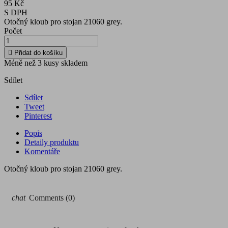
95 Kč
S DPH
Otočný kloub pro stojan 21060 grey.
Počet

Přidat do košíku
Méně než 3 kusy skladem
Sdílet
Sdílet
Tweet
Pinterest
Popis
Detaily produktu
Komentáře
Otočný kloub pro stojan 21060 grey.
chat
Comments (0)