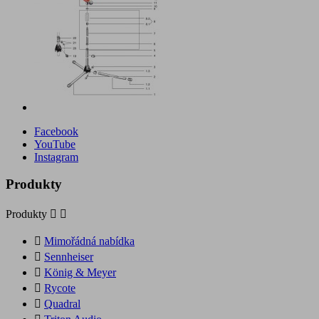
Facebook
YouTube
Instagram
Produkty
Produkty



Mimořádná nabídka

Sennheiser

König & Meyer

Rycote

Quadral