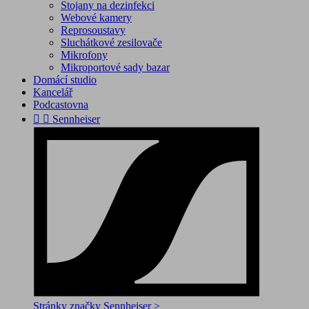
Stojany na dezinfekci
Webové kamery
Reprosoustavy
Sluchátkové zesilovače
Mikrofony
Mikroportové sady bazar
Domácí studio
Kancelář
Podcastovna


Sennheiser
Stránky značky Sennheiser >