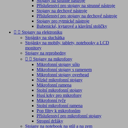
Stojany na strunné nástroje
Příslušenství pro stojany na strunné nástroje
Stojany na dechové nástroje
Příslušenství pro stojany na dechové nástroje
Stojany pro rytmické nástroje
Bubenické, kytarové a klavírní stoličky


Stojany na elektroniku
Stojánky na sluchátka
Stojánky na mobily, tablety, notebooky a LCD
monitory
Stojany na reprobedny


Stojany na mikrofony
Mikrofonní stojany sólo
Mikrofonní stojany s ramenem
Mikrofonní stojany overhead
Nízké mikrofonní stojany
Mikrofonní ramena
Stolní mikrofonní stojany
Husí krky pro mikrofony
Mikrofonní tyče
Stolní mikrofonní ramena
Pop filtry k mikrofonům
Příslušenství pro mikrofonní stojany
Stropní držáky
Stojany na notebook na stůl a na zem