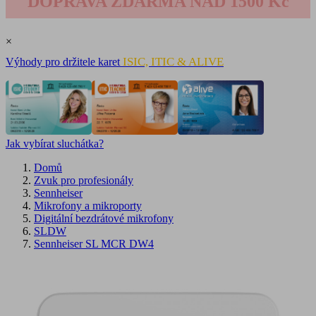
DOPRAVA ZDARMA NAD 1500 Kč
×
ISIC, ITIC & ALIVE
Výhody pro držitele karet
Jak vybírat sluchátka?
Domů
Zvuk pro profesionály
Sennheiser
Mikrofony a mikroporty
Digitální bezdrátové mikrofony
SLDW
Sennheiser SL MCR DW4