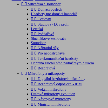


Sluchátka a soundbar


Domácí poslech
Headsety pro domácí kancelář


Cestovní


Studiová / DJ / profi
Letecká


Počítačová
Sluchátkové zesilovače
Soundbar


Náhradní díly


Pro nedoslýchavé


Telekomunikační headsety
Ochrana sluchu před nadměrným hlukem


Bezdrátová


Mikrofony a mikroporty


Digitální bezdrátové mikrofony


Bezdrátový odposlech - IEM


Vokální mikrofony
Drátové mikrofony evolution


Nástrojové mikrofony


Miniaturní mikrofony