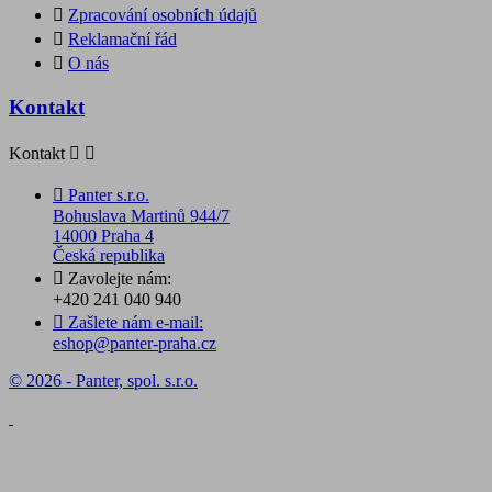

Zpracování osobních údajů

Reklamační řád

O nás
Kontakt
Kontakt



Panter s.r.o.
Bohuslava Martinů 944/7
14000 Praha 4
Česká republika

Zavolejte nám:
+420 241 040 940

Zašlete nám e-mail:
eshop@panter-praha.cz
© 2026 - Panter, spol. s.r.o.