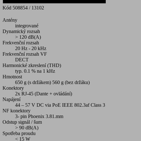
Kód
508854 / 13102
Antény
integrované
Dynamický rozsah
> 120 dB(A)
Frekvenční rozsah
20 Hz - 20 kHz
Frekvenční rozsah VF
DECT
Harmonické zkreslení (THD)
typ. 0.1 % na 1 kHz
Hmotnost
650 g (s držákem) 560 g (bez držáku)
Konektory
2x RJ-45 (Dante + ovládání)
Napájení
44 – 57 V DC via PoE IEEE 802.3af Class 3
NF konektory
3- pin Phoenix 3.81.mm
Odstup signál / šum
> 90 dB(A)
Spotřeba proudu
< 15 W