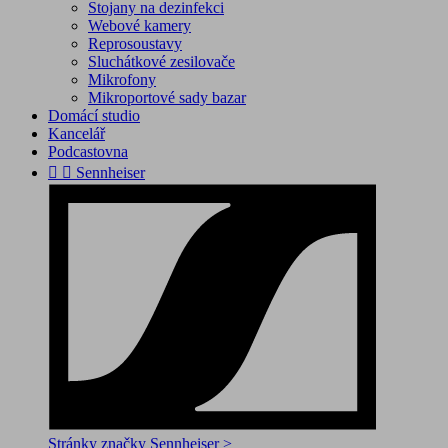
Stojany na dezinfekci
Webové kamery
Reprosoustavy
Sluchátkové zesilovače
Mikrofony
Mikroportové sady bazar
Domácí studio
Kancelář
Podcastovna


Sennheiser
Stránky značky Sennheiser >