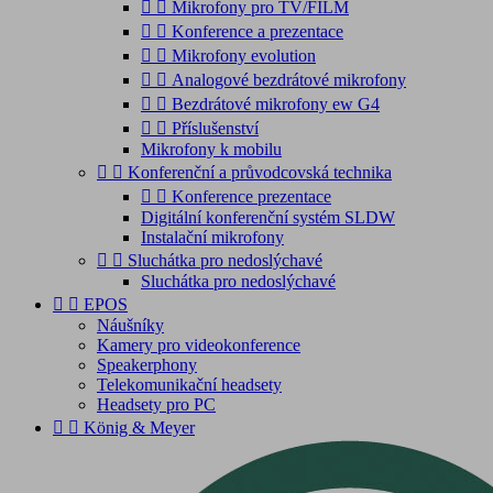


Mikrofony pro TV/FILM


Konference a prezentace


Mikrofony evolution


Analogové bezdrátové mikrofony


Bezdrátové mikrofony ew G4


Příslušenství
Mikrofony k mobilu


Konferenční a průvodcovská technika


Konference prezentace
Digitální konferenční systém SLDW
Instalační mikrofony


Sluchátka pro nedoslýchavé
Sluchátka pro nedoslýchavé


EPOS
Náušníky
Kamery pro videokonference
Speakerphony
Telekomunikační headsety
Headsety pro PC


König & Meyer