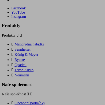
Facebook
YouTube
Instagram
Produkty
Produkty



Mimořádná nabídka

Sennheiser

König & Meyer

Rycote

Quadral

Triton Audio

Neumann
Naše společnost
Naše společnost



Obchodní podmínky