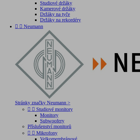
Studiové držáky
Kamerové držáky
Držáky na tyče
Držáky na rekordéry


Neumann
Stránky značky Neumann >


Studiové monitory
Monitory
Subwoofery
Příslušenství monitorů


Mikrofony
Velkomembránové