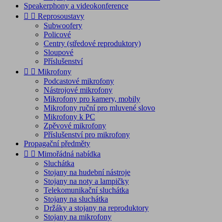
Speakerphony a videokonference


Reprosoustavy
Subwoofery
Policové
Centry (středové reproduktory)
Sloupové
Příslušenství


Mikrofony
Podcastové mikrofony
Nástrojové mikrofony
Mikrofony pro kamery, mobily
Mikrofony ruční pro mluvené slovo
Mikrofony k PC
Zpěvové mikrofony
Příslušenství pro mikrofony
Propagační předměty


Mimořádná nabídka
Sluchátka
Stojany na hudební nástroje
Stojany na noty a lampičky
Telekomunikační sluchátka
Stojany na sluchátka
Držáky a stojany na reproduktory
Stojany na mikrofony