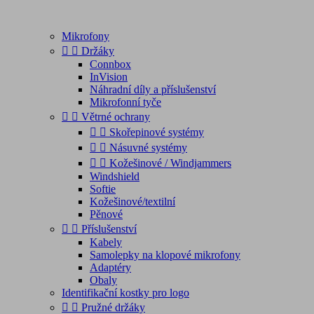
Mikrofony


Držáky
Connbox
InVision
Náhradní díly a příslušenství
Mikrofonní tyče


Větrné ochrany


Skořepinové systémy


Násuvné systémy


Kožešinové / Windjammers
Windshield
Softie
Kožešinové/textilní
Pěnové


Příslušenství
Kabely
Samolepky na klopové mikrofony
Adaptéry
Obaly
Identifikační kostky pro logo


Pružné držáky