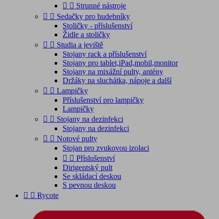


Strunné nástroje


Sedačky pro hudebníky
Stoličky - příslušenství
Židle a stoličky


Studia a jeviště
Stojany rack a příslušenství
Stojany pro tablet,iPad,mobil,monitor
Stojany na mixážní pulty, antény
Držáky na sluchátka, nápoje a další


Lampičky
Příslušenství pro lampičky
Lampičky


Stojany na dezinfekci
Stojany na dezinfekci


Notové pulty
Stojan pro zvukovou izolaci


Příslušenství
Dirigentský pult
Se skládací deskou
S pevnou deskou


Rycote