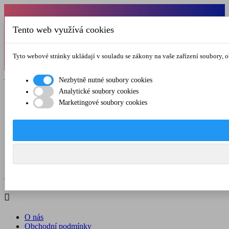
Od 1.7.-31.8.2026 budeme mít v pátek
Tento web využívá cookies
zkrácenou provozní dobu do 12.00 hod. Přejeme
vám pěkné léto!
Tyto webové stránky ukládají v souladu se zákony na vaše zařízení soubory, 

Registrovat

Přihlásit se
Nezbytně nutné soubory cookies
Analytické soubory cookies

Marketingové soubory cookies
O nás
Obchodní podmínky
Doprava a platba
Kontakt
Menu



Registrovat

Přihlásit se

O nás
Obchodní podmínky