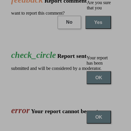
Report comment
Are you sure
that you
want to report this comment?
No
Yes
check_circle
Report sent
Your report
has been
submitted and will be considered by a moderator.
OK
error
Your report cannot be sent
OK