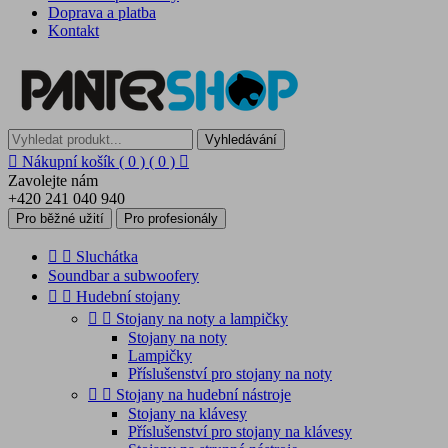
Doprava a platba
Kontakt
Vyhledávání

Nákupní košík
( 0 )
( 0 )

Zavolejte nám
+420 241 040 940
Pro běžné užití
Pro profesionály


Sluchátka
Soundbar a subwoofery


Hudební stojany


Stojany na noty a lampičky
Stojany na noty
Lampičky
Příslušenství pro stojany na noty


Stojany na hudební nástroje
Stojany na klávesy
Příslušenství pro stojany na klávesy