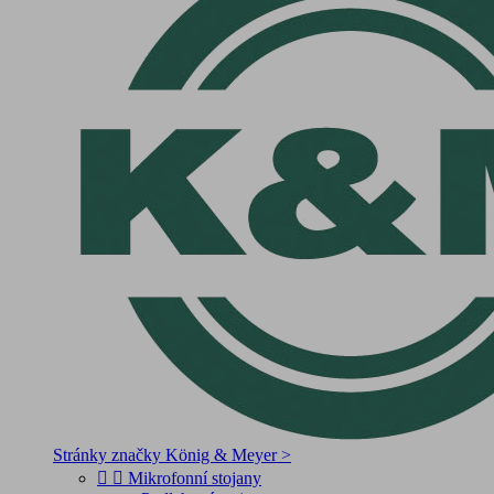
Stránky značky König & Meyer >


Mikrofonní stojany