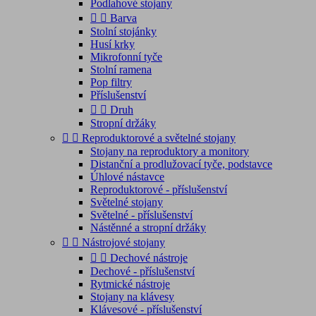
Podlahové stojany


Barva
Stolní stojánky
Husí krky
Mikrofonní tyče
Stolní ramena
Pop filtry
Příslušenství


Druh
Stropní držáky


Reproduktorové a světelné stojany
Stojany na reproduktory a monitory
Distanční a prodlužovací tyče, podstavce
Úhlové nástavce
Reproduktorové - příslušenství
Světelné stojany
Světelné - příslušenství
Nástěnné a stropní držáky


Nástrojové stojany


Dechové nástroje
Dechové - příslušenství
Rytmické nástroje
Stojany na klávesy
Klávesové - příslušenství