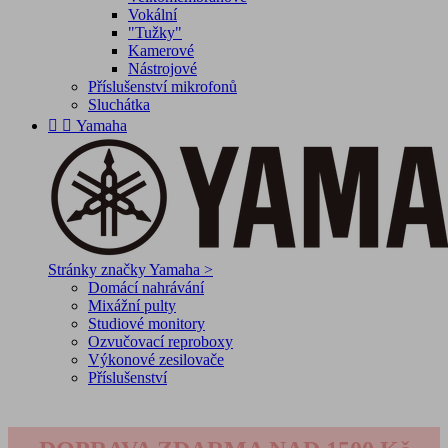
Vokální
"Tužky"
Kamerové
Nástrojové
Příslušenství mikrofonů
Sluchátka


Yamaha
Stránky značky Yamaha >
Domácí nahrávání
Mixážní pulty
Studiové monitory
Ozvučovací reproboxy
Výkonové zesilovače
Příslušenství