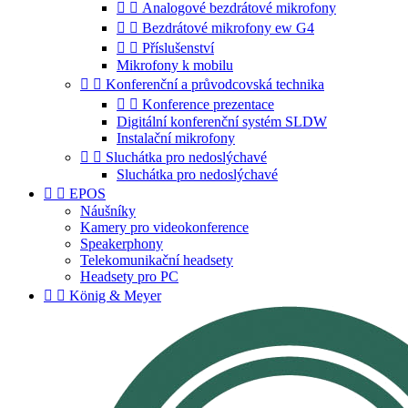


Analogové bezdrátové mikrofony


Bezdrátové mikrofony ew G4


Příslušenství
Mikrofony k mobilu


Konferenční a průvodcovská technika


Konference prezentace
Digitální konferenční systém SLDW
Instalační mikrofony


Sluchátka pro nedoslýchavé
Sluchátka pro nedoslýchavé


EPOS
Náušníky
Kamery pro videokonference
Speakerphony
Telekomunikační headsety
Headsety pro PC


König & Meyer