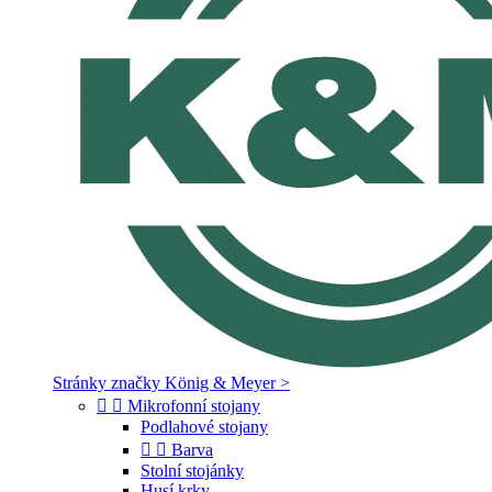
Stránky značky König & Meyer >


Mikrofonní stojany
Podlahové stojany


Barva
Stolní stojánky
Husí krky