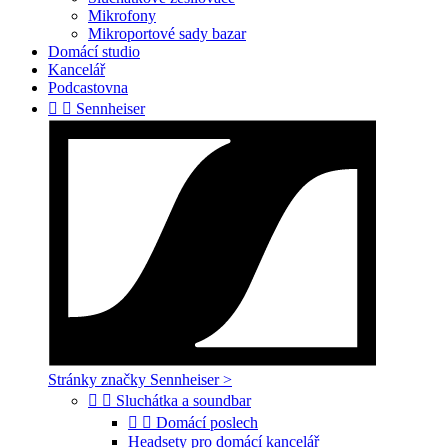
Mikrofony
Mikroportové sady bazar
Domácí studio
Kancelář
Podcastovna


Sennheiser
Stránky značky Sennheiser >


Sluchátka a soundbar


Domácí poslech
Headsety pro domácí kancelář