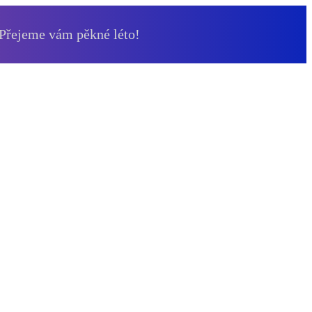
 Přejeme vám pěkné léto!