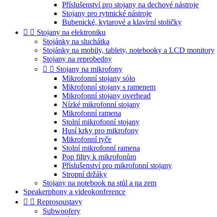
Příslušenství pro stojany na dechové nástroje
Stojany pro rytmické nástroje
Bubenické, kytarové a klavírní stoličky


Stojany na elektroniku
Stojánky na sluchátka
Stojánky na mobily, tablety, notebooky a LCD monitory
Stojany na reprobedny


Stojany na mikrofony
Mikrofonní stojany sólo
Mikrofonní stojany s ramenem
Mikrofonní stojany overhead
Nízké mikrofonní stojany
Mikrofonní ramena
Stolní mikrofonní stojany
Husí krky pro mikrofony
Mikrofonní tyče
Stolní mikrofonní ramena
Pop filtry k mikrofonům
Příslušenství pro mikrofonní stojany
Stropní držáky
Stojany na notebook na stůl a na zem
Speakerphony a videokonference


Reprosoustavy
Subwoofery