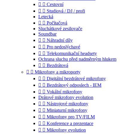


Cestovní


Studiová / DJ / profi
Letecká


Počítačová
Sluchátkové zesilovače
Soundbar


Náhradní díly


Pro nedoslýchavé


Telekomunikační headsety
Ochrana sluchu před nadměrným hlukem


Bezdrátová


Mikrofony a mikroporty


Digitální bezdrátové mikrofony


Bezdrátový odposlech - IEM


Vokální mikrofony
Drátové mikrofony evolution


Nástrojové mikrofony


Miniaturní mikrofony


Mikrofony pro TV/FILM


Konference a prezentace


Mikrofony evolution