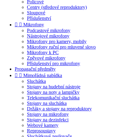
Policové
Centry (středové reproduktory)
Sloupové
Příslušenství


Mikrofony
Podcastové mikrofony
Nástrojové mikrofony
Mikrofony pro kamery, mobily
Mikrofony ruční pro mluvené slovo
Mikrofony k PC
Zpěvové mikrofony
Příslušenství pro mikrofony
Propagační předměty


Mimořádná nabídka
Sluchátka
Stojany na hudební nástroje
Stojany na noty a lampičky
Telekomunikační sluchátka
Stojany na sluchátka
Držáky a stojany na reproduktory
Stojany na mikrofony
Stojany na dezinfekci
Webové kamery
Reprosoustavy
Sluchátkové zesilovače