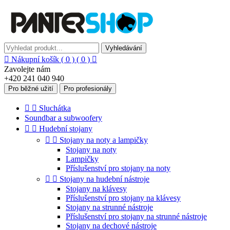
Vyhledávání

Nákupní košík
( 0 )
( 0 )

Zavolejte nám
+420 241 040 940
Pro běžné užití
Pro profesionály


Sluchátka
Soundbar a subwoofery


Hudební stojany


Stojany na noty a lampičky
Stojany na noty
Lampičky
Příslušenství pro stojany na noty


Stojany na hudební nástroje
Stojany na klávesy
Příslušenství pro stojany na klávesy
Stojany na strunné nástroje
Příslušenství pro stojany na strunné nástroje
Stojany na dechové nástroje