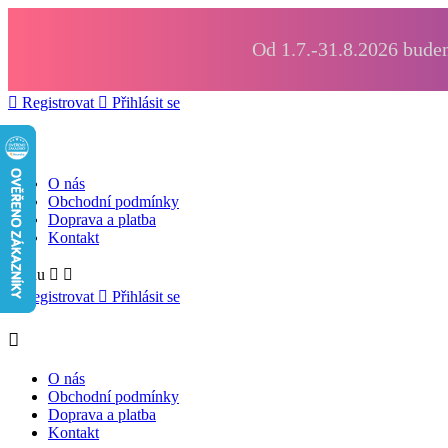
Od 1.7.-31.8.2026 budem

Registrovat

Přihlásit se

O nás
Obchodní podmínky
Doprava a platba
Kontakt
Menu



Registrovat

Přihlásit se

O nás
Obchodní podmínky
Doprava a platba
Kontakt