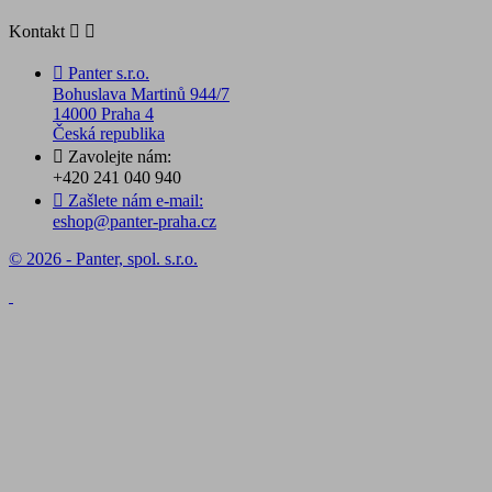
Kontakt



Panter s.r.o.
Bohuslava Martinů 944/7
14000 Praha 4
Česká republika

Zavolejte nám:
+420 241 040 940

Zašlete nám e-mail:
eshop@panter-praha.cz
© 2026 - Panter, spol. s.r.o.