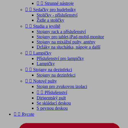


Strunné nástroje


Sedačky pro hudebníky
Stoličky - příslušenství
Židle a stoličky


Studia a jeviště
Stojany rack a příslušenství
Stojany pro tablet,iPad,mobil,monitor
Stojany na mixážní pulty, antény
Držáky na sluchátka, nápoje a další


Lampičky
Příslušenství pro lampičky
Lampičky


Stojany na dezinfekci
Stojany na dezinfekci


Notové pulty
Stojan pro zvukovou izolaci


Příslušenství
Dirigentský pult
Se skládací deskou
S pevnou deskou


Rycote