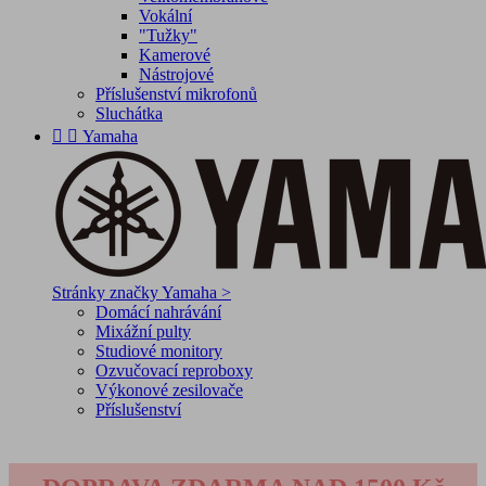
Vokální
"Tužky"
Kamerové
Nástrojové
Příslušenství mikrofonů
Sluchátka


Yamaha
Stránky značky Yamaha >
Domácí nahrávání
Mixážní pulty
Studiové monitory
Ozvučovací reproboxy
Výkonové zesilovače
Příslušenství