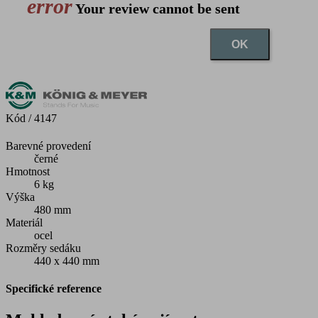
error
Your review cannot be sent
OK
Kód
/ 4147
Barevné provedení
černé
Hmotnost
6 kg
Výška
480 mm
Materiál
ocel
Rozměry sedáku
440 x 440 mm
Specifické reference