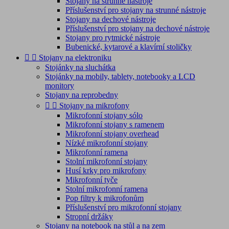
Stojany na strunné nástroje
Příslušenství pro stojany na strunné nástroje
Stojany na dechové nástroje
Příslušenství pro stojany na dechové nástroje
Stojany pro rytmické nástroje
Bubenické, kytarové a klavírní stoličky


Stojany na elektroniku
Stojánky na sluchátka
Stojánky na mobily, tablety, notebooky a LCD
monitory
Stojany na reprobedny


Stojany na mikrofony
Mikrofonní stojany sólo
Mikrofonní stojany s ramenem
Mikrofonní stojany overhead
Nízké mikrofonní stojany
Mikrofonní ramena
Stolní mikrofonní stojany
Husí krky pro mikrofony
Mikrofonní tyče
Stolní mikrofonní ramena
Pop filtry k mikrofonům
Příslušenství pro mikrofonní stojany
Stropní držáky
Stojany na notebook na stůl a na zem