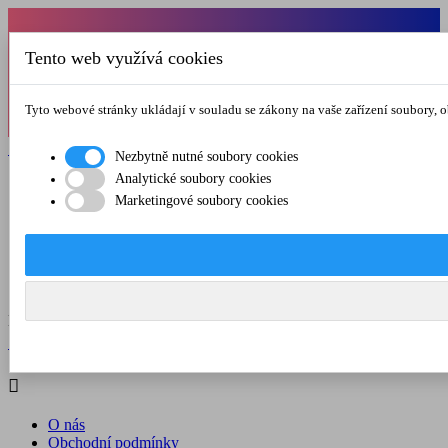
Od 1.7.-31.8.2026 budeme mít v pátek
Tento web využívá cookies
zkrácenou provozní dobu do 12.00 hod. Přejeme
vám pěkné léto!
Tyto webové stránky ukládají v souladu se zákony na vaše zařízení soubory, 

Registrovat

Přihlásit se
Nezbytně nutné soubory cookies
Analytické soubory cookies

Marketingové soubory cookies
O nás
Obchodní podmínky
Doprava a platba
Kontakt
Menu



Registrovat

Přihlásit se

O nás
Obchodní podmínky