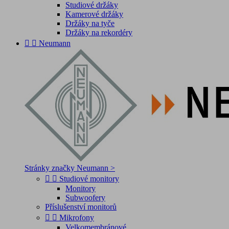
Studiové držáky
Kamerové držáky
Držáky na tyče
Držáky na rekordéry


Neumann
Stránky značky Neumann >


Studiové monitory
Monitory
Subwoofery
Příslušenství monitorů


Mikrofony
Velkomembránové