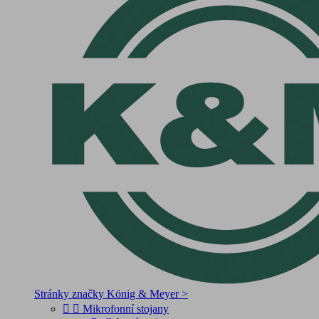
Stránky značky König & Meyer >


Mikrofonní stojany