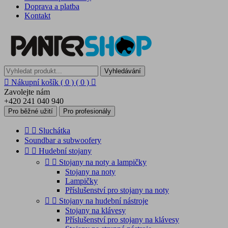
Doprava a platba
Kontakt
Vyhledávání

Nákupní košík
( 0 )
( 0 )

Zavolejte nám
+420 241 040 940
Pro běžné užití
Pro profesionály


Sluchátka
Soundbar a subwoofery


Hudební stojany


Stojany na noty a lampičky
Stojany na noty
Lampičky
Příslušenství pro stojany na noty


Stojany na hudební nástroje
Stojany na klávesy
Příslušenství pro stojany na klávesy