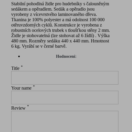
Stabilní pohodlná židle pro hudebníky s čalouněným
sedákem a opěradlem. Sedák a opěradlo jsou
vyrobeny z vícevrstvého laminovaného dřeva.
Tkanina je 100% polyester a má odolnost 100 000
otěruvzdorných cyklů. Konstrukce je vyrobena z
robustních ocelových trubek s tloušťkou stěny 2 mm.
Židle je stohovatelná (lze stohovat až 6 žídlí) . Výška
480 mm. Rozměry sedáku 440 x 440 mm. Hmotnost
6 kg. Vyrábí se v černé barvě.
Hodnocení:
*
Title
*
Your name
*
Review