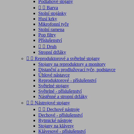
Podlahové stojany


Barva
Stolní stojánky
Husí krky
Mikrofonní tyče
Stolní ramena
Pop filtry
Příslušenství


Druh
Stropní držáky


Reproduktorové a světelné stojany
Stojany na reproduktory a monitory
Distanční a prodlužovací tyče, podstavce
Úhlové nástavce
Reproduktorové - příslušenství
Světelné stojany
Světelné - příslušenství
Nástěnné a stropní držáky


Nástrojové stojany


Dechové nástroje
Dechové - příslušenství
Rytmické nástroje
Stojany na klávesy
Klávesové - příslušenství