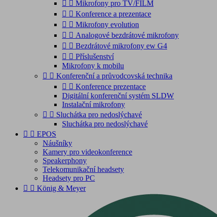


Mikrofony pro TV/FILM


Konference a prezentace


Mikrofony evolution


Analogové bezdrátové mikrofony


Bezdrátové mikrofony ew G4


Příslušenství
Mikrofony k mobilu


Konferenční a průvodcovská technika


Konference prezentace
Digitální konferenční systém SLDW
Instalační mikrofony


Sluchátka pro nedoslýchavé
Sluchátka pro nedoslýchavé


EPOS
Náušníky
Kamery pro videokonference
Speakerphony
Telekomunikační headsety
Headsety pro PC


König & Meyer