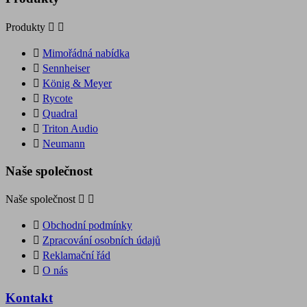
Produkty



Mimořádná nabídka

Sennheiser

König & Meyer

Rycote

Quadral

Triton Audio

Neumann
Naše společnost
Naše společnost



Obchodní podmínky

Zpracování osobních údajů

Reklamační řád

O nás
Kontakt