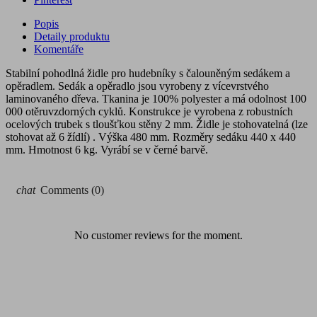
Popis
Detaily produktu
Komentáře
Stabilní pohodlná židle pro hudebníky s čalouněným sedákem a
opěradlem. Sedák a opěradlo jsou vyrobeny z vícevrstvého
laminovaného dřeva. Tkanina je 100% polyester a má odolnost 100
000 otěruvzdorných cyklů. Konstrukce je vyrobena z robustních
ocelových trubek s tloušťkou stěny 2 mm. Židle je stohovatelná (lze
stohovat až 6 žídlí) . Výška 480 mm. Rozměry sedáku 440 x 440
mm. Hmotnost 6 kg. Vyrábí se v černé barvě.
chat
Comments (0)
No customer reviews for the moment.