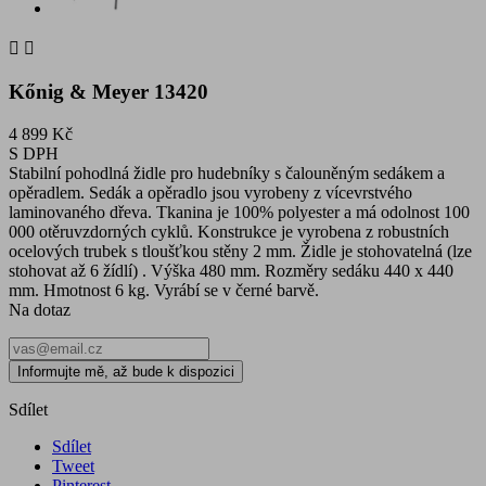


Kőnig & Meyer 13420
4 899 Kč
S DPH
Stabilní pohodlná židle pro hudebníky s čalouněným sedákem a
opěradlem. Sedák a opěradlo jsou vyrobeny z vícevrstvého
laminovaného dřeva. Tkanina je 100% polyester a má odolnost 100
000 otěruvzdorných cyklů. Konstrukce je vyrobena z robustních
ocelových trubek s tloušťkou stěny 2 mm. Židle je stohovatelná (lze
stohovat až 6 žídlí) . Výška 480 mm. Rozměry sedáku 440 x 440
mm. Hmotnost 6 kg. Vyrábí se v černé barvě.
Na dotaz
Informujte mě, až bude k dispozici
Sdílet
Sdílet
Tweet
Pinterest