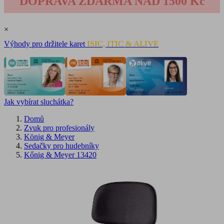
DOPRAVA ZDARMA NAD 1500 Kč
×
ISIC, ITIC & ALIVE
Výhody pro držitele karet
Jak vybírat sluchátka?
Domů
Zvuk pro profesionály
König & Meyer
Sedačky pro hudebníky
Kőnig & Meyer 13420