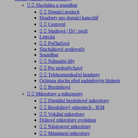


Sluchátka a soundbar


Domácí poslech
Headsety pro domácí kancelář


Cestovní


Studiová / DJ / profi
Letecká


Počítačová
Sluchátkové zesilovače
Soundbar


Náhradní díly


Pro nedoslýchavé


Telekomunikační headsety
Ochrana sluchu před nadměrným hlukem


Bezdrátová


Mikrofony a mikroporty


Digitální bezdrátové mikrofony


Bezdrátový odposlech - IEM


Vokální mikrofony
Drátové mikrofony evolution


Nástrojové mikrofony


Miniaturní mikrofony