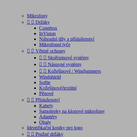
Mikrofony


Držáky
Connbox
InVision
Náhradní díly a příslušenství
Mikrofonní tyče


Větrné ochrany


Skořepinové systémy


Násuvné systémy


Kožešinové / Windjammers
Windshield
Softie
Kožešinové/textilní
Pěnové


Příslušenství
Kabely
Samolepky na klopové mikrofony
Adaptéry
Obaly
Identifikační kostky pro logo


Pružné držáky