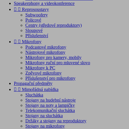
Speakerphony a videokonference


Reprosoustavy
Subwoofery
Policové
Centry (středové reproduktory)
Sloupové
Příslušenství


Mikrofony
Podcastové mikrofony
Nástrojové mikrofony
Mikrofony pro kamery, mobily
Mikrofony ruční pro mluvené slovo
Mikrofony k PC
Zpěvové mikrofony
Příslušenství pro mikrofony
Propagační předměty


Mimořádná nabídka
Sluchátka
Stojany na hudební nástroje
Stojany na noty a lampičky
Telekomunikační sluchátka
Stojany na sluchátka
Držáky a stojany na reproduktory
Stojany na mikrofony