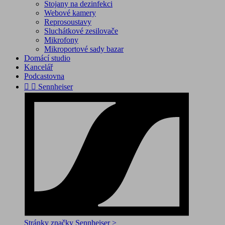
Stojany na dezinfekci
Webové kamery
Reprosoustavy
Sluchátkové zesilovače
Mikrofony
Mikroportové sady bazar
Domácí studio
Kancelář
Podcastovna


Sennheiser
Stránky značky Sennheiser >