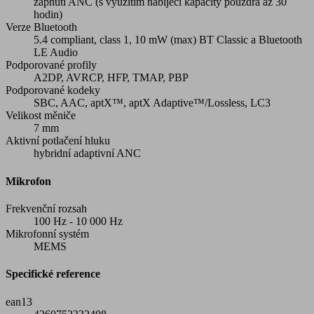
zapnutí ANC (s využitím nabíjecí kapacity pouzdra až 30
hodin)
Verze Bluetooth
5.4 compliant, class 1, 10 mW (max) BT Classic a Bluetooth
LE Audio
Podporované profily
A2DP, AVRCP, HFP, TMAP, PBP
Podporované kodeky
SBC, AAC, aptX™, aptX Adaptive™/Lossless, LC3
Velikost měniče
7 mm
Aktivní potlačení hluku
hybridní adaptivní ANC
Mikrofon
Frekvenční rozsah
100 Hz - 10 000 Hz
Mikrofonní systém
MEMS
Specifické reference
ean13