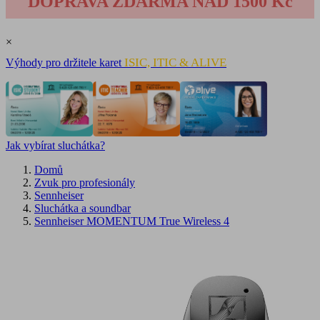
DOPRAVA ZDARMA NAD 1500 Kč
×
ISIC, ITIC & ALIVE
Výhody pro držitele karet
Jak vybírat sluchátka?
Domů
Zvuk pro profesionály
Sennheiser
Sluchátka a soundbar
Sennheiser MOMENTUM True Wireless 4