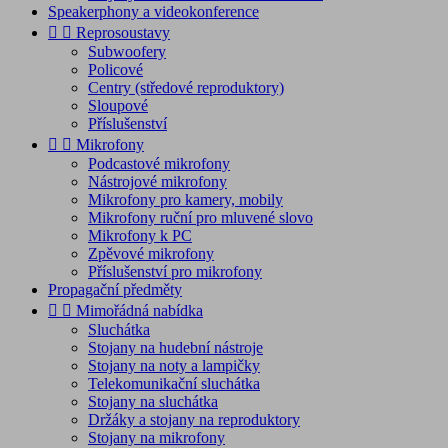
Speakerphony a videokonference


Reprosoustavy
Subwoofery
Policové
Centry (středové reproduktory)
Sloupové
Příslušenství


Mikrofony
Podcastové mikrofony
Nástrojové mikrofony
Mikrofony pro kamery, mobily
Mikrofony ruční pro mluvené slovo
Mikrofony k PC
Zpěvové mikrofony
Příslušenství pro mikrofony
Propagační předměty


Mimořádná nabídka
Sluchátka
Stojany na hudební nástroje
Stojany na noty a lampičky
Telekomunikační sluchátka
Stojany na sluchátka
Držáky a stojany na reproduktory
Stojany na mikrofony