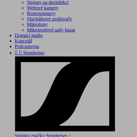
Stojany na dezinfekci
Webové kamery
Reprosoustavy
Sluchátkové zesilovače
Mikrofony
Mikroportové sady bazar
Domácí studio
Kancelář
Podcastovna


Sennheiser
Stránky značky Sennheiser >