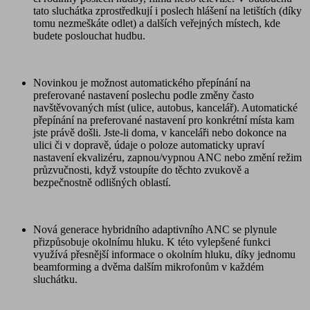
tato sluchátka zprostředkují i poslech hlášení na letištích (díky
tomu nezmeškáte odlet) a dalších veřejných místech, kde
budete poslouchat hudbu.
Novinkou je možnost automatického přepínání na
preferované nastavení poslechu podle změny často
navštěvovaných míst (ulice, autobus, kancelář). Automatické
přepínání na preferované nastavení pro konkrétní místa kam
jste právě došli. Jste-li doma, v kanceláři nebo dokonce na
ulici či v dopravě, údaje o poloze automaticky upraví
nastavení ekvalizéru, zapnou/vypnou ANC nebo změní režim
průzvučnosti, když vstoupíte do těchto zvukově a
bezpečnostně odlišných oblastí.
Nová generace hybridního adaptivního ANC se plynule
přizpůsobuje okolnímu hluku. K této vylepšené funkci
využívá přesnější informace o okolním hluku, díky jednomu
beamforming a dvěma dalším mikrofonům v každém
sluchátku.