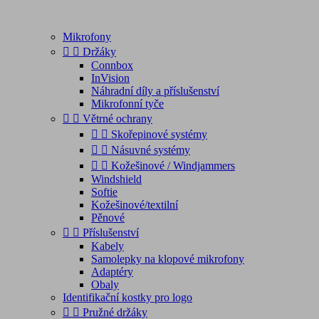
Mikrofony


Držáky
Connbox
InVision
Náhradní díly a příslušenství
Mikrofonní tyče


Větrné ochrany


Skořepinové systémy


Násuvné systémy


Kožešinové / Windjammers
Windshield
Softie
Kožešinové/textilní
Pěnové


Příslušenství
Kabely
Samolepky na klopové mikrofony
Adaptéry
Obaly
Identifikační kostky pro logo


Pružné držáky