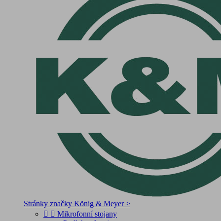
Stránky značky König & Meyer >


Mikrofonní stojany