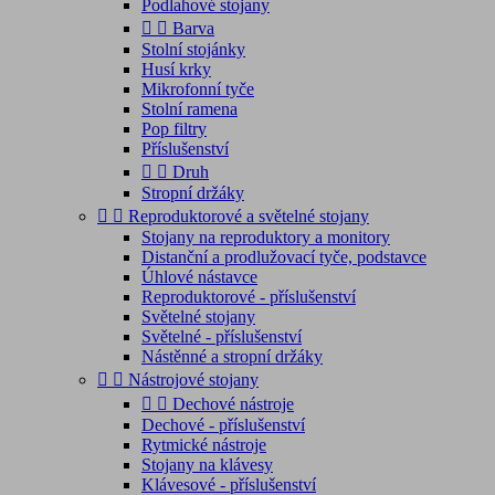
Podlahové stojany


Barva
Stolní stojánky
Husí krky
Mikrofonní tyče
Stolní ramena
Pop filtry
Příslušenství


Druh
Stropní držáky


Reproduktorové a světelné stojany
Stojany na reproduktory a monitory
Distanční a prodlužovací tyče, podstavce
Úhlové nástavce
Reproduktorové - příslušenství
Světelné stojany
Světelné - příslušenství
Nástěnné a stropní držáky


Nástrojové stojany


Dechové nástroje
Dechové - příslušenství
Rytmické nástroje
Stojany na klávesy
Klávesové - příslušenství