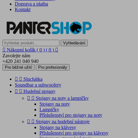
Doprava a platba
Kontakt
Vyhledávání

Nákupní košík
( 0 )
( 0 )

Zavolejte nám
+420 241 040 940
Pro běžné užití
Pro profesionály


Sluchátka
Soundbar a subwoofery


Hudební stojany


Stojany na noty a lampičky
Stojany na noty
Lampičky
Příslušenství pro stojany na noty


Stojany na hudební nástroje
Stojany na klávesy
Příslušenství pro stojany na klávesy