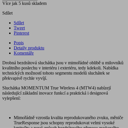
Více jak 5 kusů skladem
Sdílet
Sdílet
Tweet
Pinterest
Popis
Detaily produktu
Komentáře
Drobná bezdrátová sluchátka jsou v mimořádné oblibě u milovníků
kvalitního poslechu v interiéru i exteriéru, tedy kdekoli. Nabídka
technických možností tohoto segmentu modelů sluchátek se
překvapivě rychle vyvíjí.
Sluchátka MOMENTUM True Wireless 4 (MTW4) nabízejí
následující základní inovace funkcí a praktická i designová
vylepšení:
Mimořádně vzrostla kvalita reprodukovaného zvuku, měniče
TrueResponse jsou schopny reprodukovat velmi vysoké
kmitočty a nový způsob bezdrátového přenosu zvukového