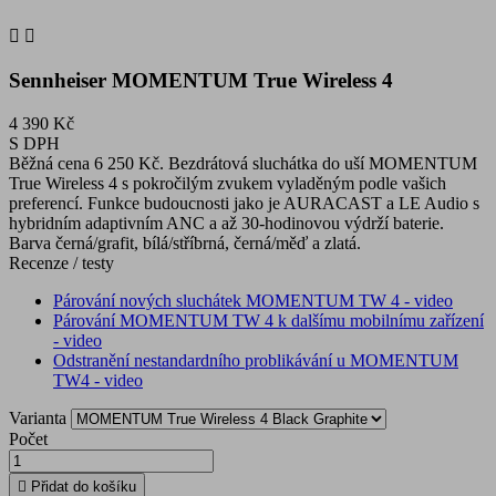


Sennheiser MOMENTUM True Wireless 4
4 390 Kč
S DPH
Běžná cena 6 250 Kč. Bezdrátová sluchátka do uší MOMENTUM
True Wireless 4 s pokročilým zvukem vyladěným podle vašich
preferencí. Funkce budoucnosti jako je AURACAST a LE Audio s
hybridním adaptivním ANC a až 30-hodinovou výdrží baterie.
Barva černá/grafit, bílá/stříbrná, černá/měď a zlatá.
Recenze / testy
Párování nových sluchátek MOMENTUM TW 4 - video
Párování MOMENTUM TW 4 k dalšímu mobilnímu zařízení
- video
Odstranění nestandardního problikávání u MOMENTUM
TW4 - video
Varianta
Počet

Přidat do košíku