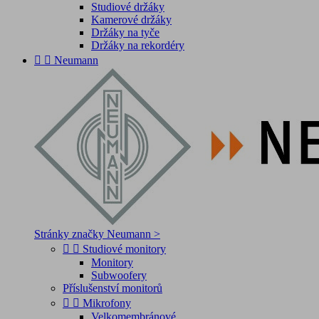
Studiové držáky
Kamerové držáky
Držáky na tyče
Držáky na rekordéry


Neumann
Stránky značky Neumann >


Studiové monitory
Monitory
Subwoofery
Příslušenství monitorů


Mikrofony
Velkomembránové