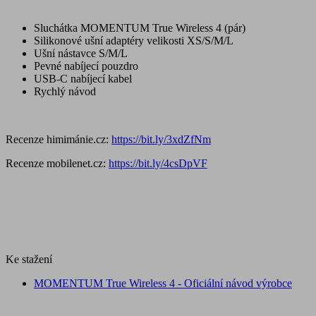
Sluchátka MOMENTUM True Wireless 4 (pár)
Silikonové ušní adaptéry velikosti XS/S/M/L
Ušní nástavce S/M/L
Pevné nabíjecí pouzdro
USB-C nabíjecí kabel
Rychlý návod
Recenze himimánie.cz:
https://bit.ly/3xdZfNm
Recenze mobilenet.cz:
https://bit.ly/4csDpVF
Ke stažení
MOMENTUM True Wireless 4 - Oficiální návod výrobce