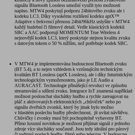
signálu Bluetooth Lossless umožní využít tyto možnosti
naplno. MTW4 poskytují podporu 24bitového zvuku ale i
kodeku LC3. Díky vysokému rozlišení kodeku aptX™
Adaptive s frekvencí přenosu 24bit/96kHz uslyšíte v MTW4
každý hudební či filmový detail. Vedle klasických kodeků
SBC a AAC podporují MOMENTUM True Wireless 4
nejnovější kodek LC3, který poskytuje stejnou kvalitu zvuku
s datovým tokem o 50 % nižším, než potřebuje kodek SBC.
V MTW4 je implementována budoucnost Bluetooth zvuku
(BT 5.4), a to nejen vzhledem k vzrůstajícím technickým
kvalitám BT Lossless (aptX Lossless), ale i díky futuristickým
technologickým vymoženostem, jako je LE Audio a
AURACAST. Technologie přinášející revoluci ve způsobu
streamování a sdílení zvuku. Integrace IoT znamená například
možnost poslouchat sluchátky hudbu a rychle zareagovat na
pláč z aktivovaných elektronických „chůviček“ nebo po
signálu dveřních zvonků, který by jinak bylo možno
v hlasitém poslechu hudby přeslechnout, jít uvítat návštěvu.
Chůvičky i zvonky musí být pochopitelně vybaveny BT.
Přímo luxusní novinkou je možnost přijímat signál z jednoho
zdroje více sluchátky současně. Jsou tedy ideální pro párový
či rodinný poslech hudby, filmů nebo televize. V budoucnu