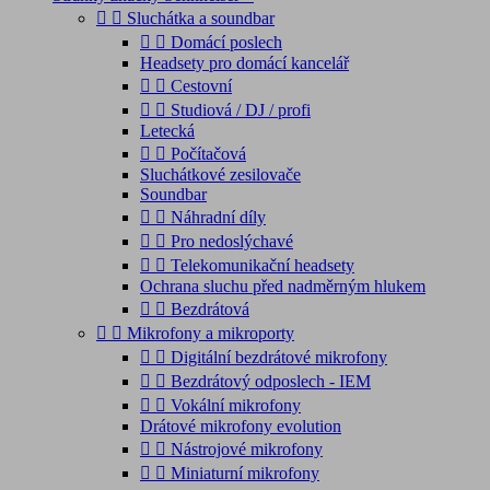


Sluchátka a soundbar


Domácí poslech
Headsety pro domácí kancelář


Cestovní


Studiová / DJ / profi
Letecká


Počítačová
Sluchátkové zesilovače
Soundbar


Náhradní díly


Pro nedoslýchavé


Telekomunikační headsety
Ochrana sluchu před nadměrným hlukem


Bezdrátová


Mikrofony a mikroporty


Digitální bezdrátové mikrofony


Bezdrátový odposlech - IEM


Vokální mikrofony
Drátové mikrofony evolution


Nástrojové mikrofony


Miniaturní mikrofony