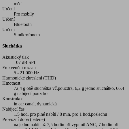
měď
Určení
Pro mobily
Určení
Bluetooth
Určení
S mikrofonem
Sluchátka
Akustický tlak
107 dB SPL
Frekvenční rozsah
5 - 21 000 Hz
Harmonické zkreslení (THD)
Hmotnost
72,4 g obě sluchátka vč.pouzdra, 6,2 g jedno sluchátko, 66,4
g nabíjecí pouzdro
Konstrukce
in ear canal, dynamická
Nabíjecí čas
1.5 hod. pro plné nabítí / 8 min. pro 1 hod.poslechu
Provozní doba (baterie)
na jedno nabití až 7,5 hodin při vypnutí ANC, 7 hodin při