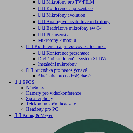


Mikrofony pro TV/FILM


Konference a prezentace


Mikrofony evolution


Analogové bezdrátové mikrofony


Bezdrátové mikrofony ew G4


Příslušenství
Mikrofony k mobilu


Konferenční a průvodcovská technika


Konference prezentace
Digitální konferenční systém SLDW
Instalační mikrofony


Sluchátka pro nedoslýchavé
Sluchátka pro nedoslýchavé


EPOS
Náušníky
Kamery pro videokonference
Speakerphony
Telekomunikační headsety
Headsety pro PC


König & Meyer