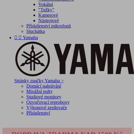
Vokální
"Tužky"
Kamerové
Nástrojové
Příslušenství mikrofonů
Sluchátka


Yamaha
Stránky značky Yamaha >
Domácí nahrávání
Mixážní pulty
Studiové monitory
Ozvučovací reproboxy
Výkonové zesilovače
Příslušenství