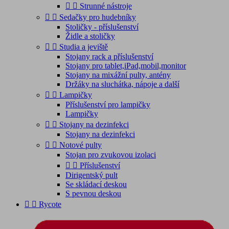


Strunné nástroje


Sedačky pro hudebníky
Stoličky - příslušenství
Židle a stoličky


Studia a jeviště
Stojany rack a příslušenství
Stojany pro tablet,iPad,mobil,monitor
Stojany na mixážní pulty, antény
Držáky na sluchátka, nápoje a další


Lampičky
Příslušenství pro lampičky
Lampičky


Stojany na dezinfekci
Stojany na dezinfekci


Notové pulty
Stojan pro zvukovou izolaci


Příslušenství
Dirigentský pult
Se skládací deskou
S pevnou deskou


Rycote