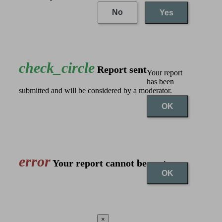
No
Yes
check_circle
Report sent
Your report
has been
submitted and will be considered by a moderator.
OK
error
Your report cannot be sent
OK
×