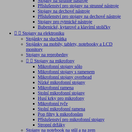
Stojany na strunné nástroje
Příslušenství pro stojany na strunné nástroje
Stojany na dechové nástroje
Příslušenství pro stojany na dechové nástroje
Stojany pro rytmické nástroje
Bubenické, kytarové a klavírní stoličky


Stojany na elektroniku
Stojánky na sluchátka
Stojánky na mobily, tablety, notebooky a LCD
monitory
Stojany na reprobedny


Stojany na mikrofony
Mikrofonní stojany sólo
Mikrofonní stojany s ramenem
Mikrofonní stojany overhead
Nízké mikrofonní stojany
Mikrofonní ramena
Stolní mikrofonní stojany
Husí krky pro mikrofony
Mikrofonní tyče
Stolní mikrofonní ramena
Pop filtry k mikrofonům
Příslušenství pro mikrofonní stojany
Stropní držáky
Stojany na notebook na stůl a na zem