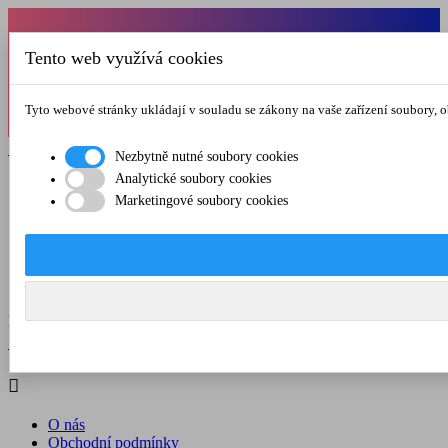
Od 1.7.-31.8.2026 budeme mít v pátek
Tento web využívá cookies
zkrácenou provozní dobu do 12.00 hod. Přejeme
vám pěkné léto!
Tyto webové stránky ukládají v souladu se zákony na vaše zařízení soubory, 

Registrovat

Přihlásit se
Nezbytně nutné soubory cookies
Analytické soubory cookies

Marketingové soubory cookies
O nás
Obchodní podmínky
Doprava a platba
Kontakt
Menu



Registrovat

Přihlásit se

O nás
Obchodní podmínky