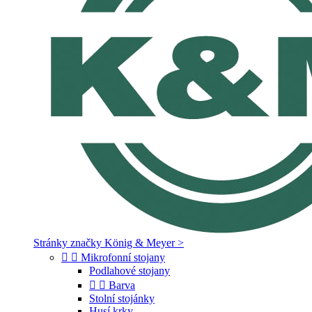
Stránky značky König & Meyer >


Mikrofonní stojany
Podlahové stojany


Barva
Stolní stojánky
Husí krky