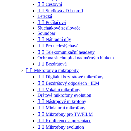


Cestovní


Studiová / DJ / profi
Letecká


Počítačová
Sluchátkové zesilovače
Soundbar


Náhradní díly


Pro nedoslýchavé


Telekomunikační headsety
Ochrana sluchu před nadměrným hlukem


Bezdrátová


Mikrofony a mikroporty


Digitální bezdrátové mikrofony


Bezdrátový odposlech - IEM


Vokální mikrofony
Drátové mikrofony evolution


Nástrojové mikrofony


Miniaturní mikrofony


Mikrofony pro TV/FILM


Konference a prezentace


Mikrofony evolution