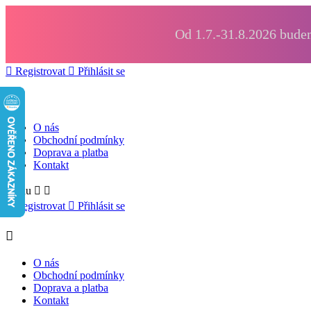
Od 1.7.-31.8.2026 budem

Registrovat

Přihlásit se

O nás
Obchodní podmínky
Doprava a platba
Kontakt
Menu



Registrovat

Přihlásit se

O nás
Obchodní podmínky
Doprava a platba
Kontakt