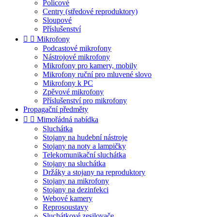
Policové
Centry (středové reproduktory)
Sloupové
Příslušenství


Mikrofony
Podcastové mikrofony
Nástrojové mikrofony
Mikrofony pro kamery, mobily
Mikrofony ruční pro mluvené slovo
Mikrofony k PC
Zpěvové mikrofony
Příslušenství pro mikrofony
Propagační předměty


Mimořádná nabídka
Sluchátka
Stojany na hudební nástroje
Stojany na noty a lampičky
Telekomunikační sluchátka
Stojany na sluchátka
Držáky a stojany na reproduktory
Stojany na mikrofony
Stojany na dezinfekci
Webové kamery
Reprosoustavy
Sluchátkové zesilovače