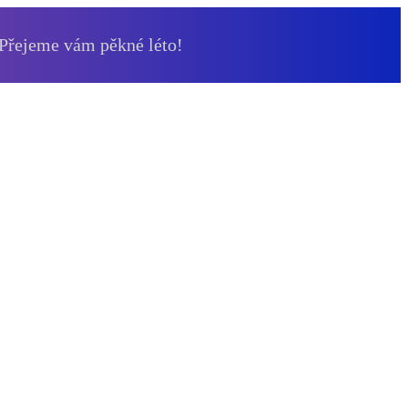
 Přejeme vám pěkné léto!