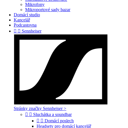
Mikrofony
Mikroportové sady bazar
Domácí studio
Kancelář
Podcastovna


Sennheiser
Stránky značky Sennheiser >


Sluchátka a soundbar


Domácí poslech
Headsety pro domácí kancelář