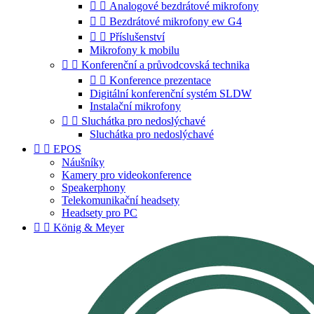


Analogové bezdrátové mikrofony


Bezdrátové mikrofony ew G4


Příslušenství
Mikrofony k mobilu


Konferenční a průvodcovská technika


Konference prezentace
Digitální konferenční systém SLDW
Instalační mikrofony


Sluchátka pro nedoslýchavé
Sluchátka pro nedoslýchavé


EPOS
Náušníky
Kamery pro videokonference
Speakerphony
Telekomunikační headsety
Headsety pro PC


König & Meyer