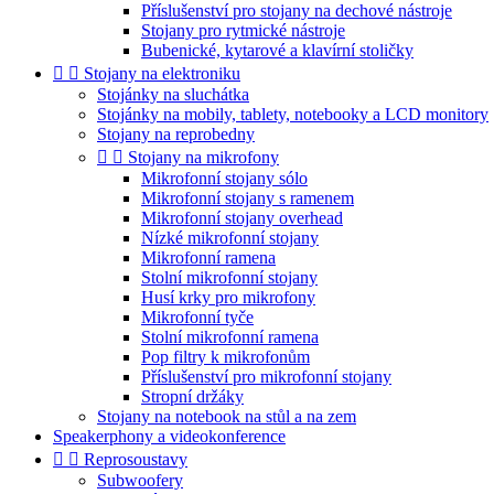
Příslušenství pro stojany na dechové nástroje
Stojany pro rytmické nástroje
Bubenické, kytarové a klavírní stoličky


Stojany na elektroniku
Stojánky na sluchátka
Stojánky na mobily, tablety, notebooky a LCD monitory
Stojany na reprobedny


Stojany na mikrofony
Mikrofonní stojany sólo
Mikrofonní stojany s ramenem
Mikrofonní stojany overhead
Nízké mikrofonní stojany
Mikrofonní ramena
Stolní mikrofonní stojany
Husí krky pro mikrofony
Mikrofonní tyče
Stolní mikrofonní ramena
Pop filtry k mikrofonům
Příslušenství pro mikrofonní stojany
Stropní držáky
Stojany na notebook na stůl a na zem
Speakerphony a videokonference


Reprosoustavy
Subwoofery