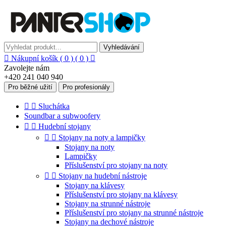
Vyhledávání

Nákupní košík
( 0 )
( 0 )

Zavolejte nám
+420 241 040 940
Pro běžné užití
Pro profesionály


Sluchátka
Soundbar a subwoofery


Hudební stojany


Stojany na noty a lampičky
Stojany na noty
Lampičky
Příslušenství pro stojany na noty


Stojany na hudební nástroje
Stojany na klávesy
Příslušenství pro stojany na klávesy
Stojany na strunné nástroje
Příslušenství pro stojany na strunné nástroje
Stojany na dechové nástroje