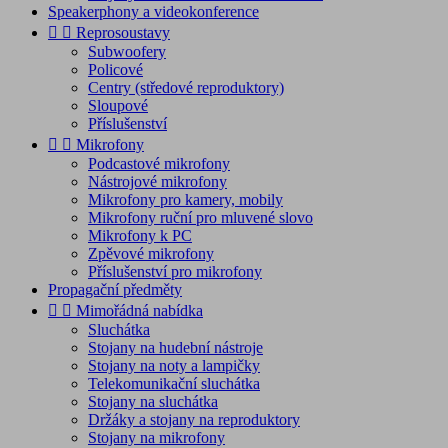
Speakerphony a videokonference


Reprosoustavy
Subwoofery
Policové
Centry (středové reproduktory)
Sloupové
Příslušenství


Mikrofony
Podcastové mikrofony
Nástrojové mikrofony
Mikrofony pro kamery, mobily
Mikrofony ruční pro mluvené slovo
Mikrofony k PC
Zpěvové mikrofony
Příslušenství pro mikrofony
Propagační předměty


Mimořádná nabídka
Sluchátka
Stojany na hudební nástroje
Stojany na noty a lampičky
Telekomunikační sluchátka
Stojany na sluchátka
Držáky a stojany na reproduktory
Stojany na mikrofony