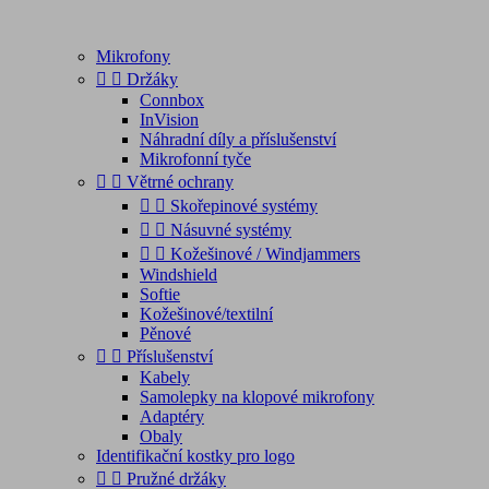
Mikrofony


Držáky
Connbox
InVision
Náhradní díly a příslušenství
Mikrofonní tyče


Větrné ochrany


Skořepinové systémy


Násuvné systémy


Kožešinové / Windjammers
Windshield
Softie
Kožešinové/textilní
Pěnové


Příslušenství
Kabely
Samolepky na klopové mikrofony
Adaptéry
Obaly
Identifikační kostky pro logo


Pružné držáky