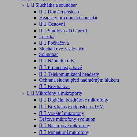


Sluchátka a soundbar


Domácí poslech
Headsety pro domácí kancelář


Cestovní


Studiová / DJ / profi
Letecká


Počítačová
Sluchátkové zesilovače
Soundbar


Náhradní díly


Pro nedoslýchavé


Telekomunikační headsety
Ochrana sluchu před nadměrným hlukem


Bezdrátová


Mikrofony a mikroporty


Digitální bezdrátové mikrofony


Bezdrátový odposlech - IEM


Vokální mikrofony
Drátové mikrofony evolution


Nástrojové mikrofony


Miniaturní mikrofony