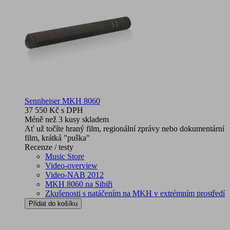
Sennheiser MKH 8060
37 550 Kč
s DPH
Méně než 3 kusy skladem
Ať už točíte hraný film, regionální zprávy nebo dokumentární
film, krátká "puška"
Recenze / testy
Music Store
Video-overview
Video-NAB 2012
MKH 8060 na Sibiři
Zkušenosti s natáčením na MKH v extrémním prostředí
Přidat do košíku