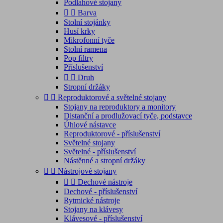
Podlahové stojany


Barva
Stolní stojánky
Husí krky
Mikrofonní tyče
Stolní ramena
Pop filtry
Příslušenství


Druh
Stropní držáky


Reproduktorové a světelné stojany
Stojany na reproduktory a monitory
Distanční a prodlužovací tyče, podstavce
Úhlové nástavce
Reproduktorové - příslušenství
Světelné stojany
Světelné - příslušenství
Nástěnné a stropní držáky


Nástrojové stojany


Dechové nástroje
Dechové - příslušenství
Rytmické nástroje
Stojany na klávesy
Klávesové - příslušenství