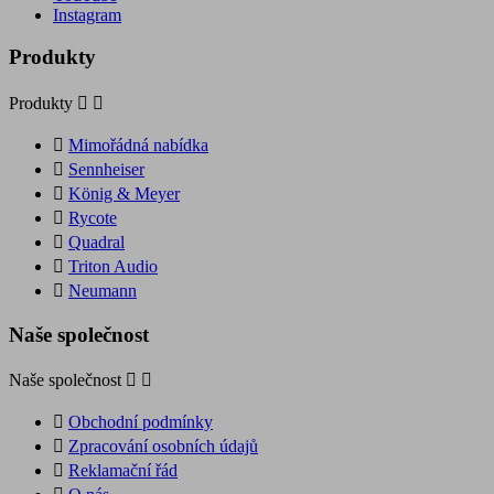
Instagram
Produkty
Produkty



Mimořádná nabídka

Sennheiser

König & Meyer

Rycote

Quadral

Triton Audio

Neumann
Naše společnost
Naše společnost



Obchodní podmínky

Zpracování osobních údajů

Reklamační řád