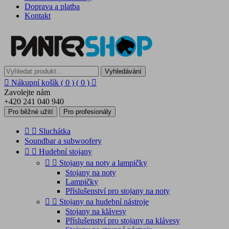
Doprava a platba
Kontakt
Vyhledávání

Nákupní košík
( 0 )
( 0 )

Zavolejte nám
+420 241 040 940
Pro běžné užití
Pro profesionály


Sluchátka
Soundbar a subwoofery


Hudební stojany


Stojany na noty a lampičky
Stojany na noty
Lampičky
Příslušenství pro stojany na noty


Stojany na hudební nástroje
Stojany na klávesy
Příslušenství pro stojany na klávesy