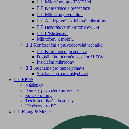


Mikrofony pro TV/FILM


Konference a prezentace


Mikrofony evolution


Analogové bezdrátové mikrofony


Bezdrátové mikrofony ew G4


Příslušenství
Mikrofony k mobilu


Konferenční a průvodcovská technika


Konference prezentace
Digitální konferenční systém SLDW
Instalační mikrofony


Sluchátka pro nedoslýchavé
Sluchátka pro nedoslýchavé


EPOS
Náušníky
Kamery pro videokonference
Speakerphony
Telekomunikační headsety
Headsety pro PC


König & Meyer