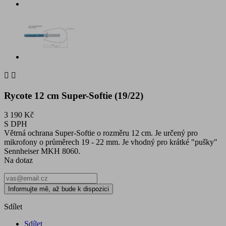


Rycote 12 cm Super-Softie (19/22)
3 190 Kč
S DPH
Větrná ochrana Super-Softie o rozměru 12 cm. Je určený pro
mikrofony o průměrech 19 - 22 mm. Je vhodný pro krátké "pušky"
Sennheiser MKH 8060.
Na dotaz
Informujte mě, až bude k dispozici
Sdílet
Sdílet