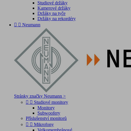
Studiové držáky
Kamerové držáky
Držáky na tyče
Držáky na rekordéry


Neumann
Stránky značky Neumann >


Studiové monitory
Monitory
Subwoofery
Příslušenství monitorů


Mikrofony
Velkomembránové