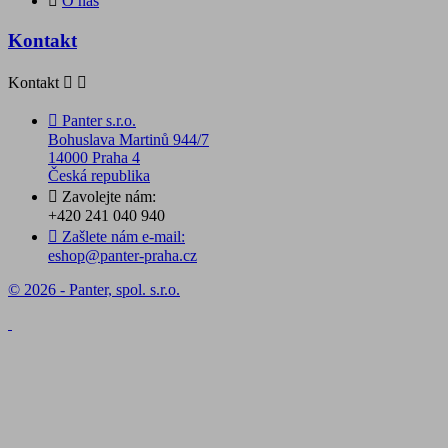

O nás
Kontakt
Kontakt



Panter s.r.o.
Bohuslava Martinů 944/7
14000 Praha 4
Česká republika

Zavolejte nám:
+420 241 040 940

Zašlete nám e-mail:
eshop@panter-praha.cz
© 2026 - Panter, spol. s.r.o.