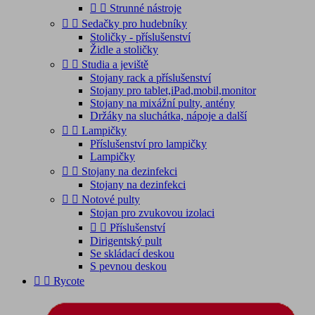


Strunné nástroje


Sedačky pro hudebníky
Stoličky - příslušenství
Židle a stoličky


Studia a jeviště
Stojany rack a příslušenství
Stojany pro tablet,iPad,mobil,monitor
Stojany na mixážní pulty, antény
Držáky na sluchátka, nápoje a další


Lampičky
Příslušenství pro lampičky
Lampičky


Stojany na dezinfekci
Stojany na dezinfekci


Notové pulty
Stojan pro zvukovou izolaci


Příslušenství
Dirigentský pult
Se skládací deskou
S pevnou deskou


Rycote