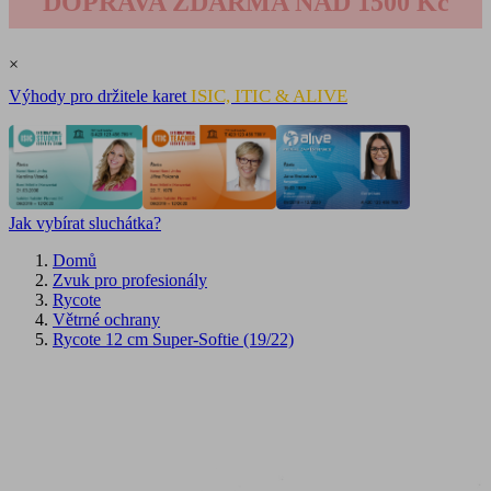
DOPRAVA ZDARMA NAD 1500 Kč
×
ISIC, ITIC & ALIVE
Výhody pro držitele karet
Jak vybírat sluchátka?
Domů
Zvuk pro profesionály
Rycote
Větrné ochrany
Rycote 12 cm Super-Softie (19/22)