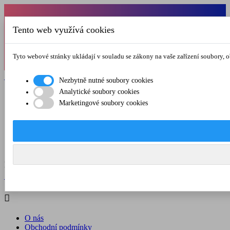
Od 1.7.-31.8.2026 budeme mít v pátek
Tento web využívá cookies
zkrácenou provozní dobu do 12.00 hod. Přejeme
vám pěkné léto!
Tyto webové stránky ukládají v souladu se zákony na vaše zařízení soubory, 

Registrovat

Přihlásit se
Nezbytně nutné soubory cookies
Analytické soubory cookies

Marketingové soubory cookies
O nás
Obchodní podmínky
Doprava a platba
Kontakt
Menu



Registrovat

Přihlásit se

O nás
Obchodní podmínky