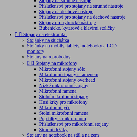
Stojany na strunné nástroje
Příslušenství pro stojany na strunné nástroje
Stojany na dechové nástroje
Příslušenství pro stojany na dechové nástroje
Stojany pro rytmické nástroje
Bubenické, kytarové a klavírní stoličky


Stojany na elektroniku
Stojánky na sluchátka
Stojánky na mobily, tablety, notebooky a LCD
monitory
Stojany na reprobedny


Stojany na mikrofony
Mikrofonní stojany sólo
Mikrofonní stojany s ramenem
Mikrofonní stojany overhead
Nízké mikrofonní stojany
Mikrofonní ramena
Stolní mikrofonní stojany
Husí krky pro mikrofony
Mikrofonní tyče
Stolní mikrofonní ramena
Pop filtry k mikrofonům
Příslušenství pro mikrofonní stojany
Stropní držáky
Stojany na notebook na stůl a na zem