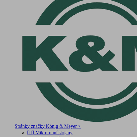
Stránky značky König & Meyer >


Mikrofonní stojany