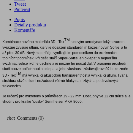
Tweet
Pinterest
Popis
Detaily produktu
Komentáře
TM
Kombinace nového materiálu 3D - Tex
s novým aerodynamickým tvarem
výrazně zvyšuje útlum, který je dosažen standardním kožešinovým Softie, a to
až přes 30 dB. Nový materiál je vynikajícím pomocníkem do extrémních
"polních" podmínek. Při dešti stačí Super-Softie jen oklepat, v nejhorším
vyždímat, velice rychle uschne a je možné ho použít dál. V prašném prostředí
stačí pouze opláchnout a oklepat a jeho vlastnosti zůstávají rovněž beze změn.
TM
3D - Tex
má vynikající akustickou transparentnost a vynikající útlum. Tvar a
struktura skvěle tlumí nežádoucí větrné hluky na nízkých a podzvukových
frekvencích.
Je určený pro mikrofony o průměrech 19 - 22 mm. Dostupný ve 12 cm délce a je
vhodný pro krátké "pušky" Sennheiser MKH 8060.
chat
Comments (0)