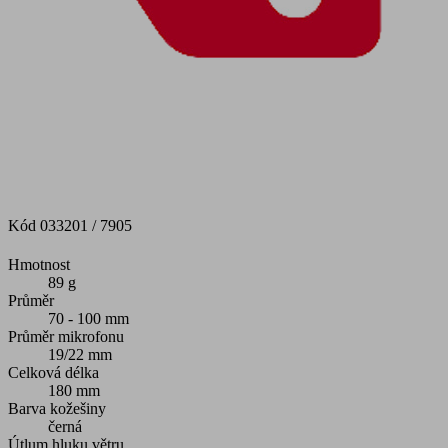
Kód
033201 / 7905
Hmotnost
89 g
Průměr
70 - 100 mm
Průměr mikrofonu
19/22 mm
Celková délka
180 mm
Barva kožešiny
černá
Útlum hluku větru