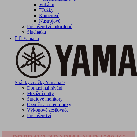
Vokální
"Tužky"
Kamerové
Nástrojové
Příslušenství mikrofonů
Sluchátka


Yamaha
Stránky značky Yamaha >
Domácí nahrávání
Mixážní pulty
Studiové monitory
Ozvučovací reproboxy
Výkonové zesilovače
Příslušenství