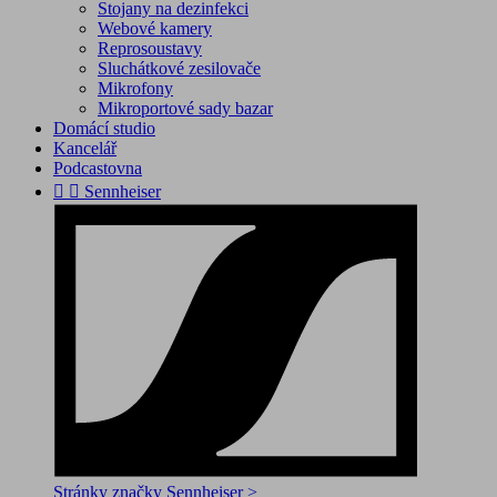
Stojany na dezinfekci
Webové kamery
Reprosoustavy
Sluchátkové zesilovače
Mikrofony
Mikroportové sady bazar
Domácí studio
Kancelář
Podcastovna


Sennheiser
Stránky značky Sennheiser >