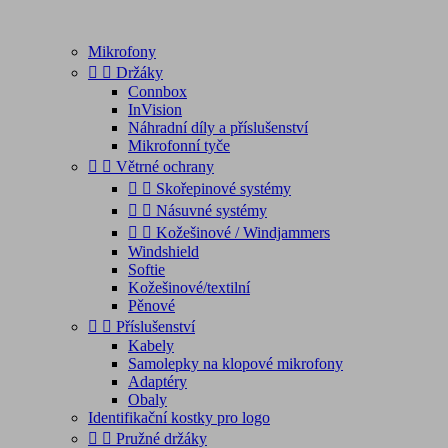
Mikrofony


Držáky
Connbox
InVision
Náhradní díly a příslušenství
Mikrofonní tyče


Větrné ochrany


Skořepinové systémy


Násuvné systémy


Kožešinové / Windjammers
Windshield
Softie
Kožešinové/textilní
Pěnové


Příslušenství
Kabely
Samolepky na klopové mikrofony
Adaptéry
Obaly
Identifikační kostky pro logo


Pružné držáky