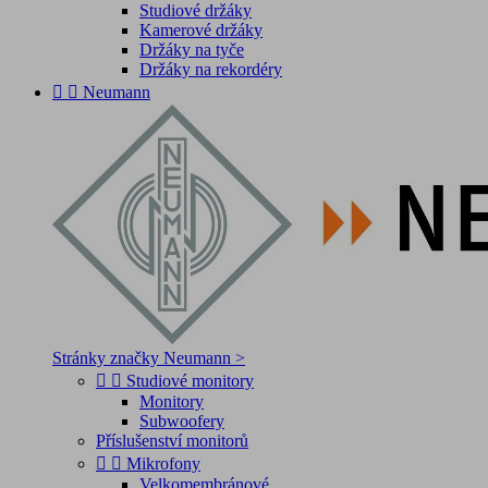
Studiové držáky
Kamerové držáky
Držáky na tyče
Držáky na rekordéry


Neumann
Stránky značky Neumann >


Studiové monitory
Monitory
Subwoofery
Příslušenství monitorů


Mikrofony
Velkomembránové