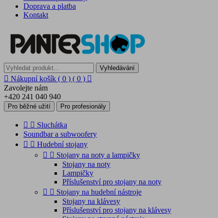
Doprava a platba
Kontakt
Vyhledávání

Nákupní košík
( 0 )
( 0 )

Zavolejte nám
+420 241 040 940
Pro běžné užití
Pro profesionály


Sluchátka
Soundbar a subwoofery


Hudební stojany


Stojany na noty a lampičky
Stojany na noty
Lampičky
Příslušenství pro stojany na noty


Stojany na hudební nástroje
Stojany na klávesy
Příslušenství pro stojany na klávesy