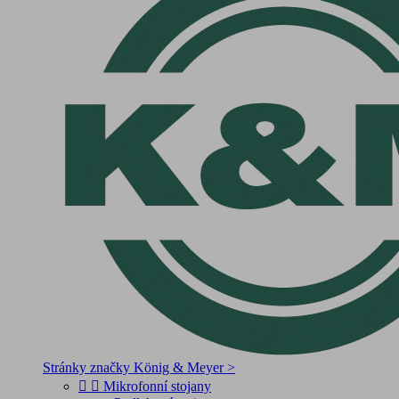
Stránky značky König & Meyer >


Mikrofonní stojany