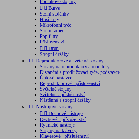
Podlahové stojany


Barva
Stolní stojánky
Husí krky
Mikrofonní tyče
Stolní ramena
Pop filtry
Příslušenství


Druh
Stropní držáky


Reproduktorové a světelné stojany
Stojany na reproduktory a monitory
Distanční a prodlužovací tyče, podstavce
Úhlové nástavce
Reproduktorové - příslušenství
Světelné stojany
Světelné - příslušenství
Nástěnné a stropní držáky


Nástrojové stojany


Dechové nástroje
Dechové - příslušenství
Rytmické nástroje
Stojany na klávesy
Klávesové - příslušenství