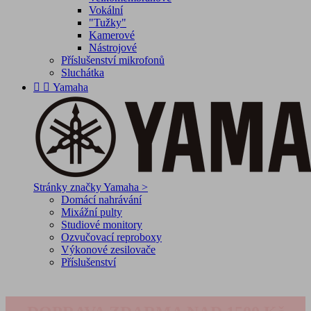
Vokální
"Tužky"
Kamerové
Nástrojové
Příslušenství mikrofonů
Sluchátka


Yamaha
Stránky značky Yamaha >
Domácí nahrávání
Mixážní pulty
Studiové monitory
Ozvučovací reproboxy
Výkonové zesilovače
Příslušenství