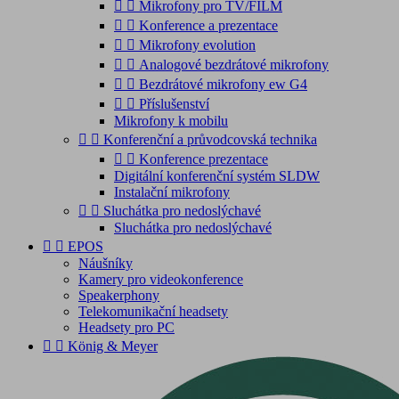


Mikrofony pro TV/FILM


Konference a prezentace


Mikrofony evolution


Analogové bezdrátové mikrofony


Bezdrátové mikrofony ew G4


Příslušenství
Mikrofony k mobilu


Konferenční a průvodcovská technika


Konference prezentace
Digitální konferenční systém SLDW
Instalační mikrofony


Sluchátka pro nedoslýchavé
Sluchátka pro nedoslýchavé


EPOS
Náušníky
Kamery pro videokonference
Speakerphony
Telekomunikační headsety
Headsety pro PC


König & Meyer