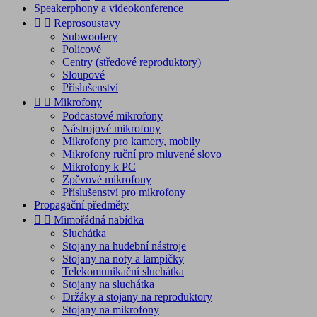
Speakerphony a videokonference


Reprosoustavy
Subwoofery
Policové
Centry (středové reproduktory)
Sloupové
Příslušenství


Mikrofony
Podcastové mikrofony
Nástrojové mikrofony
Mikrofony pro kamery, mobily
Mikrofony ruční pro mluvené slovo
Mikrofony k PC
Zpěvové mikrofony
Příslušenství pro mikrofony
Propagační předměty


Mimořádná nabídka
Sluchátka
Stojany na hudební nástroje
Stojany na noty a lampičky
Telekomunikační sluchátka
Stojany na sluchátka
Držáky a stojany na reproduktory
Stojany na mikrofony