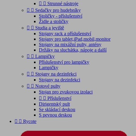


Strunné nástroje


Sedačky pro hudebníky
Stoličky - příslušenství
Židle a stoličky


Studia a jeviště
Stojany rack a příslušenství
Stojany pro tablet,iPad,mobil,monitor
Stojany na mixážní pulty, antény
Držáky na sluchátka, nápoje a další


Lampičky
Příslušenství pro lampičky
Lampičky


Stojany na dezinfekci
Stojany na dezinfekci


Notové pulty
Stojan pro zvukovou izolaci


Příslušenství
Dirigentský pult
Se skládací deskou
S pevnou deskou


Rycote