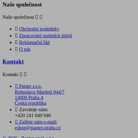
Naše společnost
Naše společnost



Obchodní podmínky

Zpracování osobních údajů

Reklamační řád

O nás
Kontakt
Kontakt



Panter s.r.o.
Bohuslava Martinů 944/7
14000 Praha 4
Česká republika

Zavolejte nám:
+420 241 040 940

Zašlete nám e-mail:
eshop@panter-praha.cz