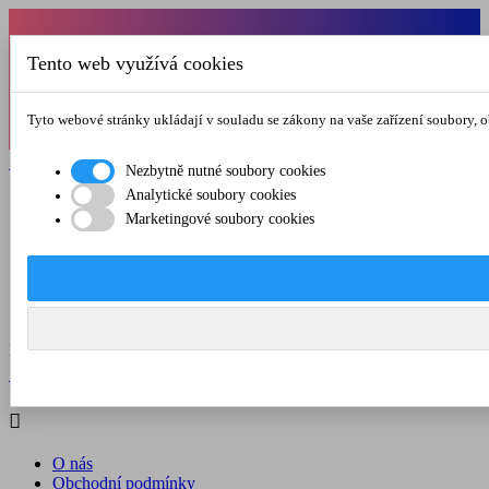
Od 1.7.-31.8.2026 budeme mít v pátek
Tento web využívá cookies
zkrácenou provozní dobu do 12.00 hod. Přejeme
vám pěkné léto!
Tyto webové stránky ukládají v souladu se zákony na vaše zařízení soubory, 

Registrovat

Přihlásit se
Nezbytně nutné soubory cookies
Analytické soubory cookies

Marketingové soubory cookies
O nás
Obchodní podmínky
Doprava a platba
Kontakt
Menu



Registrovat

Přihlásit se

O nás
Obchodní podmínky