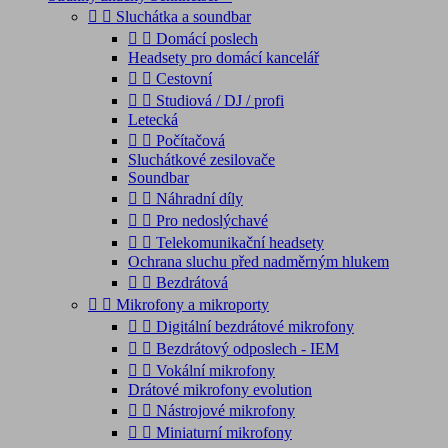


Sluchátka a soundbar


Domácí poslech
Headsety pro domácí kancelář


Cestovní


Studiová / DJ / profi
Letecká


Počítačová
Sluchátkové zesilovače
Soundbar


Náhradní díly


Pro nedoslýchavé


Telekomunikační headsety
Ochrana sluchu před nadměrným hlukem


Bezdrátová


Mikrofony a mikroporty


Digitální bezdrátové mikrofony


Bezdrátový odposlech - IEM


Vokální mikrofony
Drátové mikrofony evolution


Nástrojové mikrofony


Miniaturní mikrofony