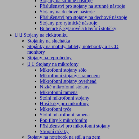
Stojany na strunné nástroje
Příslušenství pro stojany na strunné nástroje
Stojany na dechové nástroje
Příslušenství pro stojany na dechové nástroje
Stojany pro rytmické nástroje
Bubenické, kytarové a klavírní stoličky


Stojany na elektroniku
Stojánky na sluchátka
Stojánky na mobily, tablety, notebooky a LCD
monitory
Stojany na reprobedny


Stojany na mikrofony
Mikrofonní stojany sólo
Mikrofonní stojany s ramenem
Mikrofonní stojany overhead
Nízké mikrofonní stojany
Mikrofonní ramena
Stolní mikrofonní stojany
Husí krky pro mikrofony
Mikrofonní tyče
Stolní mikrofonní ramena
Pop filtry k mikrofonům
Příslušenství pro mikrofonní stojany
Stropní držáky
Stojany na notebook na stůl a na zem