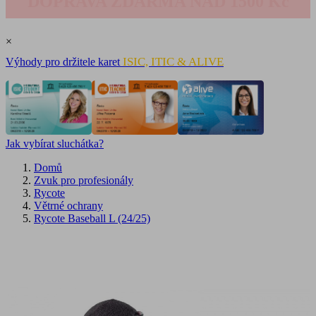
DOPRAVA ZDARMA NAD 1500 Kč
×
ISIC, ITIC & ALIVE
Výhody pro držitele karet
Jak vybírat sluchátka?
Domů
Zvuk pro profesionály
Rycote
Větrné ochrany
Rycote Baseball L (24/25)