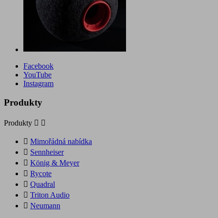
Facebook
YouTube
Instagram
Produkty
Produkty



Mimořádná nabídka

Sennheiser

König & Meyer

Rycote

Quadral

Triton Audio

Neumann