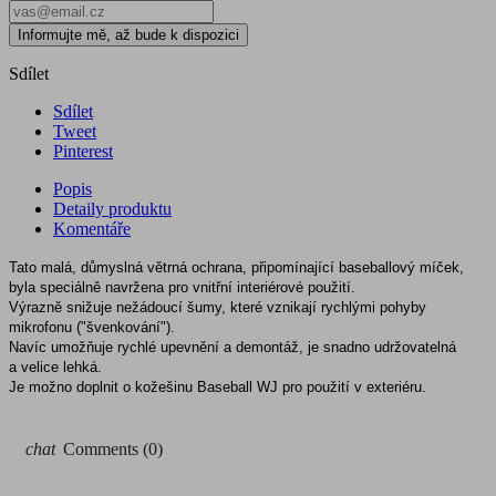
Informujte mě, až bude k dispozici
Sdílet
Sdílet
Tweet
Pinterest
Popis
Detaily produktu
Komentáře
Tato malá, důmyslná větrná ochrana, připomínající baseballový míček,
byla speciálně navržena pro vnitřní interiérové použití.
Výrazně snižuje nežádoucí šumy, které vznikají rychlými pohyby
mikrofonu ("švenkování").
Navíc umožňuje rychlé upevnění a demontáž, je snadno udržovatelná
a velice lehká.
Je možno doplnit o kožešinu Baseball WJ pro použití v exteriéru.
chat
Comments (0)