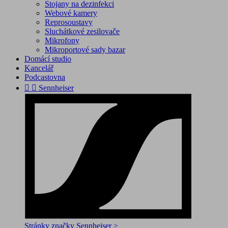
Stojany na dezinfekci
Webové kamery
Reprosoustavy
Sluchátkové zesilovače
Mikrofony
Mikroportové sady bazar
Domácí studio
Kancelář
Podcastovna


Sennheiser
Stránky značky Sennheiser >