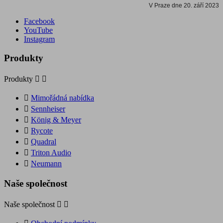
V Praze dne 20. září 2023
Facebook
YouTube
Instagram
Produkty
Produkty



Mimořádná nabídka

Sennheiser

König & Meyer

Rycote

Quadral

Triton Audio

Neumann
Naše společnost
Naše společnost

