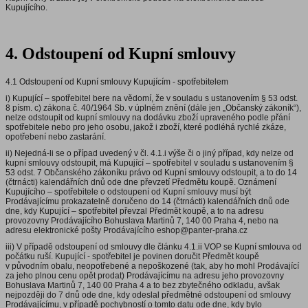
Kupujícího.
4. Odstoupení od Kupní smlouvy
4.1 Odstoupení od Kupní smlouvy Kupujícím - spotřebitelem
i) Kupující – spotřebitel bere na vědomí, že v souladu s ustanovením § 53 odst.
8 písm. c) zákona č. 40/1964 Sb. v úplném znění (dále jen „Občanský zákoník“),
nelze odstoupit od kupní smlouvy na dodávku zboží upraveného podle přání
spotřebitele nebo pro jeho osobu, jakož i zboží, které podléhá rychlé zkáze,
opotřebení nebo zastarání.
ii) Nejedná-li se o případ uvedený v čl. 4.1.i výše či o jiný případ, kdy nelze od
kupní smlouvy odstoupit, má Kupující – spotřebitel v souladu s ustanovením §
53 odst. 7 Občanského zákoníku právo od Kupní smlouvy odstoupit, a to do 14
(čtrnácti) kalendářních dnů ode dne převzetí Předmětu koupě. Oznámení
Kupujícího – spotřebitele o odstoupení od Kupní smlouvy musí být
Prodávajícímu prokazatelně doručeno do 14 (čtrnácti) kalendářních dnů ode
dne, kdy Kupující – spotřebitel převzal Předmět koupě, a to na adresu
provozovny Prodávajícího Bohuslava Martinů 7, 140 00 Praha 4, nebo na
adresu elektronické pošty Prodávajícího eshop@panter-praha.cz
iii) V případě odstoupení od smlouvy dle článku 4.1.ii VOP se Kupní smlouva od
počátku ruší. Kupující - spotřebitel je povinen doručit Předmět koupě
v původním obalu, neopotřebené a nepoškozené (tak, aby ho mohl Prodávající
za jeho plnou cenu opět prodat) Prodávajícímu na adresu jeho provozovny
Bohuslava Martinů 7, 140 00 Praha 4 a to bez zbytečného odkladu, avšak
nejpozději do 7 dnů ode dne, kdy odeslal předmětné odstoupení od smlouvy
Prodávajícímu, v případě pochybností o tomto datu ode dne, kdy bylo