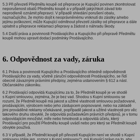
5.3 Při převzetí Předmětu koupě od přepravce je Kupující povinen zkontrolovat
neporušenost obalů Předmětu koupě a v případě jakýchkoli závad toto
neprodleně oznámit přepravci. V případě shledání porušení obalu,
naznačujícího, že mohlo dojít k neoprávněnému vniknutí do zásilky a/nebo
jejímu poškození, může Kupující odmítnout převzetí zásilky od přepravce a dále
uplatnit u přepravce reklamaci přepravy a žádost o náhradu škody.
5.4 Další práva a povinnosti Prodávajícího a Kupujícího při přepravě Předmětu
koupě mohou upravit dodací podmínky Prodávajícího.
6. Odpovědnost za vady, záruka
6.1 Práva a povinnosti Kupujícího a Prodávajícího ohledně odpovědnosti
Prodávajícího za vady, včetně záruční odpovědnosti Prodávajícího, se řídí
obecně závaznými právními předpisy, zejména ustanovením § 612 a násl.
Občanského zákoníku.
6.2 Prodávající odpovídá Kupujícímu za to, že Předmět koupě je ve shodě
s Kupní smlouvou, zejména, že je bez vad. Shodou s Kupní smlouvou se
rozumí, že Předmět koupě má jakost a užitné vlastnosti smlouvou požadované,
prodávajícím, výrobcem nebo jeho zástupcem popisované, nebo na základě
jimi prováděné reklamy očekávané, popřípadě jakost a užitné vlastnosti pro věc
takového druhu obvyklé, že odpovídá požadavkům právních předpisů, je v tomu
odpovídajícím množství, míře nebo hmotnosti a odpovídá účelu, který
Prodávající pro použití Předmětu koupě uvádí nebo pro který se Předmět koupě
obvykle používá.
6.3 V případě, že Předmět koupě při převzetí Kupujícím není ve shodě s Kupní
smlouvou (dále jen „rozpor s Kupní smlouvou“), má Kupující právo na to, aby