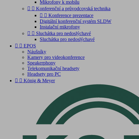
Mikrofony k mobilu


Konferenční a průvodcovská technika


Konference prezentace
Digitální konferenční systém SLDW
Instalační mikrofony


Sluchátka pro nedoslýchavé
Sluchátka pro nedoslýchavé


EPOS
Náušníky
Kamery pro videokonference
Speakerphony
Telekomunikační headsety
Headsety pro PC


König & Meyer