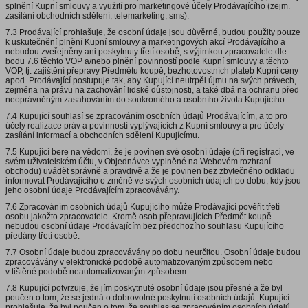
splnění Kupní smlouvy a využití pro marketingové účely Prodávajícího (zejm.
zasílání obchodních sdělení, telemarketing, sms).
7.3 Prodávající prohlašuje, že osobní údaje jsou důvěrné, budou použity pouze
k uskutečnění plnění Kupní smlouvy a marketingových akcí Prodávajícího a
nebudou zveřejněny ani poskytnuty třetí osobě, s výjimkou zpracovatele dle
bodu 7.6 těchto VOP a/nebo plnění povinností podle Kupní smlouvy a těchto
VOP, tj. zajištění přepravy Předmětu koupě, bezhotovostních plateb Kupní ceny
apod. Prodávající postupuje tak, aby Kupující neutrpěl újmu na svých právech,
zejména na právu na zachování lidské důstojnosti, a také dbá na ochranu před
neoprávněným zasahováním do soukromého a osobního života Kupujícího.
7.4 Kupující souhlasí se zpracováním osobních údajů Prodávajícím, a to pro
účely realizace práv a povinností vyplývajících z Kupní smlouvy a pro účely
zasílání informací a obchodních sdělení Kupujícímu.
7.5 Kupující bere na vědomí, že je povinen své osobní údaje (při registraci, ve
svém uživatelském účtu, v Objednávce vyplněné na Webovém rozhraní
obchodu) uvádět správně a pravdivě a že je povinen bez zbytečného odkladu
informovat Prodávajícího o změně ve svých osobních údajích po dobu, kdy jsou
jeho osobní údaje Prodávajícím zpracovávány.
7.6 Zpracováním osobních údajů Kupujícího může Prodávající pověřit třetí
osobu jakožto zpracovatele. Kromě osob přepravujících Předmět koupě
nebudou osobní údaje Prodávajícím bez předchozího souhlasu Kupujícího
předány třetí osobě.
7.7 Osobní údaje budou zpracovávány po dobu neurčitou. Osobní údaje budou
zpracovávány v elektronické podobě automatizovaným způsobem nebo
v tištěné podobě neautomatizovaným způsobem.
7.8 Kupující potvrzuje, že jím poskytnuté osobní údaje jsou přesné a že byl
poučen o tom, že se jedná o dobrovolné poskytnutí osobních údajů. Kupující
prohlašuje, že byl poučen o tom, že souhlas se zpracováním osobních údajů