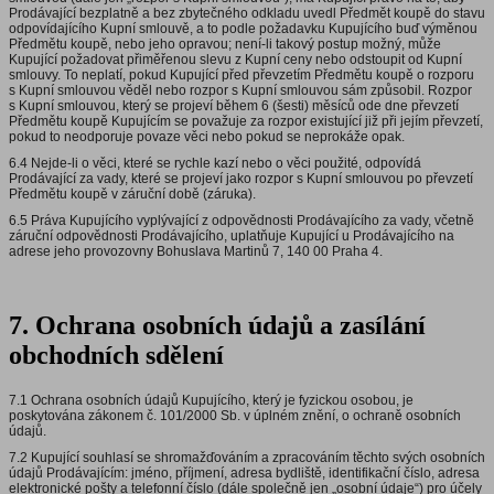
Prodávající bezplatně a bez zbytečného odkladu uvedl Předmět koupě do stavu
odpovídajícího Kupní smlouvě, a to podle požadavku Kupujícího buď výměnou
Předmětu koupě, nebo jeho opravou; není-li takový postup možný, může
Kupující požadovat přiměřenou slevu z Kupní ceny nebo odstoupit od Kupní
smlouvy. To neplatí, pokud Kupující před převzetím Předmětu koupě o rozporu
s Kupní smlouvou věděl nebo rozpor s Kupní smlouvou sám způsobil. Rozpor
s Kupní smlouvou, který se projeví během 6 (šesti) měsíců ode dne převzetí
Předmětu koupě Kupujícím se považuje za rozpor existující již při jejím převzetí,
pokud to neodporuje povaze věci nebo pokud se neprokáže opak.
6.4 Nejde-li o věci, které se rychle kazí nebo o věci použité, odpovídá
Prodávající za vady, které se projeví jako rozpor s Kupní smlouvou po převzetí
Předmětu koupě v záruční době (záruka).
6.5 Práva Kupujícího vyplývající z odpovědnosti Prodávajícího za vady, včetně
záruční odpovědnosti Prodávajícího, uplatňuje Kupující u Prodávajícího na
adrese jeho provozovny Bohuslava Martinů 7, 140 00 Praha 4.
7. Ochrana osobních údajů a zasílání
obchodních sdělení
7.1 Ochrana osobních údajů Kupujícího, který je fyzickou osobou, je
poskytována zákonem č. 101/2000 Sb. v úplném znění, o ochraně osobních
údajů.
7.2 Kupující souhlasí se shromažďováním a zpracováním těchto svých osobních
údajů Prodávajícím: jméno, příjmení, adresa bydliště, identifikační číslo, adresa
elektronické pošty a telefonní číslo (dále společně jen „osobní údaje“) pro účely