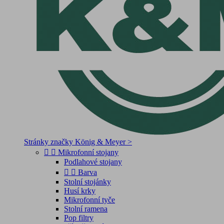
Stránky značky König & Meyer >


Mikrofonní stojany
Podlahové stojany


Barva
Stolní stojánky
Husí krky
Mikrofonní tyče
Stolní ramena
Pop filtry