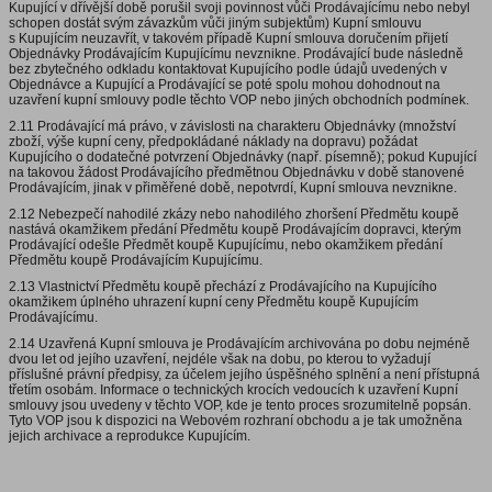
Kupující v dřívější době porušil svoji povinnost vůči Prodávajícímu nebo nebyl
schopen dostát svým závazkům vůči jiným subjektům) Kupní smlouvu
s Kupujícím neuzavřít, v takovém případě Kupní smlouva doručením přijetí
Objednávky Prodávajícím Kupujícímu nevznikne. Prodávající bude následně
bez zbytečného odkladu kontaktovat Kupujícího podle údajů uvedených v
Objednávce a Kupující a Prodávající se poté spolu mohou dohodnout na
uzavření kupní smlouvy podle těchto VOP nebo jiných obchodních podmínek.
2.11 Prodávající má právo, v závislosti na charakteru Objednávky (množství
zboží, výše kupní ceny, předpokládané náklady na dopravu) požádat
Kupujícího o dodatečné potvrzení Objednávky (např. písemně); pokud Kupující
na takovou žádost Prodávajícího předmětnou Objednávku v době stanovené
Prodávajícím, jinak v přiměřené době, nepotvrdí, Kupní smlouva nevznikne.
2.12 Nebezpečí nahodilé zkázy nebo nahodilého zhoršení Předmětu koupě
nastává okamžikem předání Předmětu koupě Prodávajícím dopravci, kterým
Prodávající odešle Předmět koupě Kupujícímu, nebo okamžikem předání
Předmětu koupě Prodávajícím Kupujícímu.
2.13 Vlastnictví Předmětu koupě přechází z Prodávajícího na Kupujícího
okamžikem úplného uhrazení kupní ceny Předmětu koupě Kupujícím
Prodávajícímu.
2.14 Uzavřená Kupní smlouva je Prodávajícím archivována po dobu nejméně
dvou let od jejího uzavření, nejdéle však na dobu, po kterou to vyžadují
příslušné právní předpisy, za účelem jejího úspěšného splnění a není přístupná
třetím osobám. Informace o technických krocích vedoucích k uzavření Kupní
smlouvy jsou uvedeny v těchto VOP, kde je tento proces srozumitelně popsán.
Tyto VOP jsou k dispozici na Webovém rozhraní obchodu a je tak umožněna
jejich archivace a reprodukce Kupujícím.