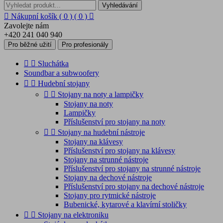
Vyhledávání

Nákupní košík
( 0 )
( 0 )

Zavolejte nám
+420 241 040 940
Pro běžné užití
Pro profesionály


Sluchátka
Soundbar a subwoofery


Hudební stojany


Stojany na noty a lampičky
Stojany na noty
Lampičky
Příslušenství pro stojany na noty


Stojany na hudební nástroje
Stojany na klávesy
Příslušenství pro stojany na klávesy
Stojany na strunné nástroje
Příslušenství pro stojany na strunné nástroje
Stojany na dechové nástroje
Příslušenství pro stojany na dechové nástroje
Stojany pro rytmické nástroje
Bubenické, kytarové a klavírní stoličky


Stojany na elektroniku