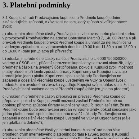
3. Platební podmínky
3.1 Kupující uhradí Prodávajícímu kupní cenu Předmětu koupě jedním
z následujících způsobů, v závislosti na tom, který způsob si v Objednávce
zvolil:
a) uhrazením předmětné částky Prodávajícímu v hotovosti nebo platební kartou
v provozovně Prodávajícího na adrese Bohuslava Martinů 7, 140 00 Praha 4 při
převzetí Předmětu koupě; převzít Předmět koupě a uhradit za něj kupní cenu
uvedeným způsobem lze v pracovních dnech od 9.00 h do 11.30 h a od 13.00 h
do 16.00 h (dále jen „platba při převzetí“);
b) odesláním předmětné částky na účet Prodávajícího č. 600075663/0300,
vedený u ČSOB, a.s., přičemž uhrazením kupní ceny se rozumí okamžik, kdy je
předmětná částka na uvedený účet připsána, pokud si Kupující zvolil možnost
platby předem; při tomto způsobu úhrady Kupní ceny se Kupující zavazuje
uhradit jako jednu platbu Kupní cenu spolu s náklady Prodávajícího na
zabalení a odeslání Předmětu koupě uvedenými ve VOP (a Objednávce);
nedodržením uvedeného závazku vyjadřuje Kupující svůj souhlas s tím, že mu
Prodávající není povinen odeslat Předmět koupě (dále jen „platba předem“);
c) uhrazením předmětné částky přepravci při převzetí Předmětu koupě od
přepravce, pokud si Kupující zvolil možnost zaslání Předmětu koupě na
dobírku; při tomto způsobu úhrady Kupní ceny Kupující souhlasí s tím, že mu
Předmět koupě bude přepravcem předán výhradně tehdy, pokud současně jako
jednu platbu uhradí spolu s kupní cenou rovněž náklady Prodávajícího na
zabalení a odeslání Předmětu koupě uvedené ve VOP (a Objednávce) (dále
jen „platba na dobírku“);
d) uhrazením předmětné částky platební kartou MasterCard nebo Visa
prostřednictvím internetového platebního portálu PaySec, pokud si Kupující
zvolil možnost platby prostřednictvím portálu PaySec; při tomto způsobu úhrady