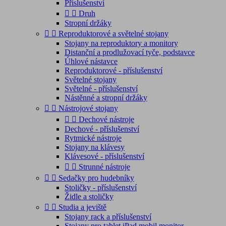
Příslušenství


Druh
Stropní držáky


Reproduktorové a světelné stojany
Stojany na reproduktory a monitory
Distanční a prodlužovací tyče, podstavce
Úhlové nástavce
Reproduktorové - příslušenství
Světelné stojany
Světelné - příslušenství
Nástěnné a stropní držáky


Nástrojové stojany


Dechové nástroje
Dechové - příslušenství
Rytmické nástroje
Stojany na klávesy
Klávesové - příslušenství


Strunné nástroje


Sedačky pro hudebníky
Stoličky - příslušenství
Židle a stoličky


Studia a jeviště
Stojany rack a příslušenství
Stojany pro tablet,iPad,mobil,monitor