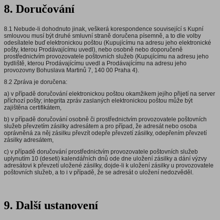
8. Doručování
8.1 Nebude-li dohodnuto jinak, veškerá korespondence související s Kupní
smlouvou musí být druhé smluvní straně doručena písemně, a to dle volby
odesílatele buď elektronickou poštou (Kupujícímu na adresu jeho elektronické
pošty, kterou Prodávajícímu uvedl), nebo osobně nebo doporučeně
prostřednictvím provozovatele poštovních služeb (Kupujícímu na adresu jeho
bydliště, kterou Prodávajícímu uvedl a Prodávajícímu na adresu jeho
provozovny Bohuslava Martinů 7, 140 00 Praha 4).
8.2 Zpráva je doručena:
a) v případě doručování elektronickou poštou okamžikem jejího přijetí na server
příchozí pošty; integrita zpráv zaslaných elektronickou poštou může být
zajištěna certifikátem,
b) v případě doručování osobně či prostřednictvím provozovatele poštovních
služeb převzetím zásilky adresátem a pro případ, že adresát nebo osoba
oprávněná za něj zásilku převzít odepře převzetí zásilky, odepřením převzetí
zásilky adresátem,
c) v případě doručování prostřednictvím provozovatele poštovních služeb
uplynutím 10 (deseti) kalendářních dnů ode dne uložení zásilky a dání výzvy
adresátovi k převzetí uložené zásilky, dojde-li k uložení zásilky u provozovatele
poštovních služeb, a to i v případě, že se adresát o uložení nedozvěděl.
9. Další ustanovení