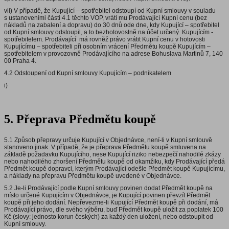
vii) V případě, že Kupující – spotřebitel odstoupí od Kupní smlouvy v souladu
s ustanoveními části 4.1 těchto VOP, vrátí mu Prodávající Kupní cenu (bez
nákladů na zabalení a dopravu) do 30 dnů ode dne, kdy Kupující – spotřebitel
od Kupní smlouvy odstoupil, a to bezhotovostně na účet určený Kupujícím -
spotřebitelem. Prodávající má rovněž právo vrátit Kupní cenu v hotovosti
Kupujícímu – spotřebiteli při osobním vrácení Předmětu koupě Kupujícím –
spotřebitelem v provozovně Prodávajícího na adrese Bohuslava Martinů 7, 140
00 Praha 4.
4.2 Odstoupení od Kupní smlouvy Kupujícím – podnikatelem
i)
5. Přeprava Předmětu koupě
5.1 Způsob přepravy určuje Kupující v Objednávce, není-li v Kupní smlouvě
stanoveno jinak. V případě, že je přeprava Předmětu koupě smluvena na
základě požadavku Kupujícího, nese Kupující riziko nebezpečí nahodilé zkázy
nebo nahodilého zhoršení Předmětu koupě od okamžiku, kdy Prodávající předá
Předmět koupě dopravci, kterým Prodávající odešle Předmět koupě Kupujícímu,
a náklady na přepravu Předmětu koupě uvedené v Objednávce.
5.2 Je-li Prodávající podle Kupní smlouvy povinen dodat Předmět koupě na
místo určené Kupujícím v Objednávce, je Kupující povinen převzít Předmět
koupě při jeho dodání. Nepřevezme-li Kupující Předmět koupě při dodání, má
Prodávající právo, dle svého výběru, buď Předmět koupě uložit za poplatek 100
Kč (slovy: jednosto korun českých) za každý den uložení, nebo odstoupit od
Kupní smlouvy.