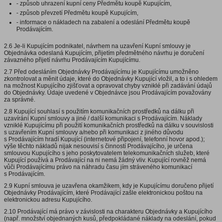
- způsob uhrazení kupní ceny Předmětu koupě Kupujícím,
- způsob převzetí Předmětu koupě Kupujícím,
- informace o nákladech na zabalení a odeslání Předmětu koupě
Prodávajícím.
2.6 Je-li Kupujícím podnikatel, návrhem na uzavření Kupní smlouvy je
Objednávka odeslaná Kupujícím, přijetím předmětného návrhu je doručení
závazného přijetí návrhu Prodávajícím Kupujícímu.
2.7 Před odesláním Objednávky Prodávajícímu je Kupujícímu umožněno
zkontrolovat a měnit údaje, které do Objednávky Kupující vložil, a to i s ohledem
na možnost Kupujícího zjišťovat a opravovat chyby vzniklé při zadávání údajů
do Objednávky. Údaje uvedené v Objednávce jsou Prodávajícím považovány
za správné.
2.8 Kupující souhlasí s použitím komunikačních prostředků na dálku při
uzavírání Kupní smlouvy a jiné / další komunikaci s Prodávajícím. Náklady
vzniklé Kupujícímu při použití komunikačních prostředků na dálku v souvislosti
s uzavřením Kupní smlouvy a/nebo při komunikaci z jiného důvodu
s Prodávajícím hradí Kupující (internetové připojení, telefonní hovor apod.);
výše těchto nákladů nijak nesouvisí s činností Prodávajícího, je určena
smlouvou Kupujícího s jeho poskytovatelem telekomunikačních služeb, které
Kupující používá a Prodávající na ni nemá žádný vliv. Kupující rovněž nemá
vůči Prodávajícímu právo na náhradu času jím stráveného komunikací
s Prodávajícím.
2.9 Kupní smlouva je uzavřena okamžikem, kdy je Kupujícímu doručeno přijetí
Objednávky Prodávajícím, které Prodávající zašle elektronickou poštou na
elektronickou adresu Kupujícího.
2.10 Prodávající má právo v závislosti na charakteru Objednávky a Kupujícího
(např. množství objednaných kusů, předpokládané náklady na odeslání, pokud