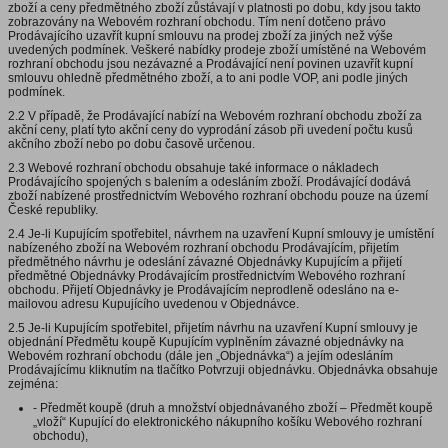
zboží a ceny předmětného zboží zůstávají v platnosti po dobu, kdy jsou takto
zobrazovány na Webovém rozhraní obchodu. Tím není dotčeno právo
Prodávajícího uzavřít kupní smlouvu na prodej zboží za jiných než výše
uvedených podmínek. Veškeré nabídky prodeje zboží umístěné na Webovém
rozhraní obchodu jsou nezávazné a Prodávající není povinen uzavřít kupní
smlouvu ohledně předmětného zboží, a to ani podle VOP, ani podle jiných
podmínek.
2.2 V případě, že Prodávající nabízí na Webovém rozhraní obchodu zboží za
akční ceny, platí tyto akční ceny do vyprodání zásob při uvedení počtu kusů
akčního zboží nebo po dobu časově určenou.
2.3 Webové rozhraní obchodu obsahuje také informace o nákladech
Prodávajícího spojených s balením a odesláním zboží. Prodávající dodává
zboží nabízené prostřednictvím Webového rozhraní obchodu pouze na území
České republiky.
2.4 Je-li Kupujícím spotřebitel, návrhem na uzavření Kupní smlouvy je umístění
nabízeného zboží na Webovém rozhraní obchodu Prodávajícím, přijetím
předmětného návrhu je odeslání závazné Objednávky Kupujícím a přijetí
předmětné Objednávky Prodávajícím prostřednictvím Webového rozhraní
obchodu. Přijetí Objednávky je Prodávajícím neprodleně odesláno na e-
mailovou adresu Kupujícího uvedenou v Objednávce.
2.5 Je-li Kupujícím spotřebitel, přijetím návrhu na uzavření Kupní smlouvy je
objednání Předmětu koupě Kupujícím vyplněním závazné objednávky na
Webovém rozhraní obchodu (dále jen „Objednávka“) a jejím odesláním
Prodávajícímu kliknutím na tlačítko Potvrzuji objednávku. Objednávka obsahuje
zejména:
- Předmět koupě (druh a množství objednávaného zboží – Předmět koupě
„vloží“ Kupující do elektronického nákupního košíku Webového rozhraní
obchodu),