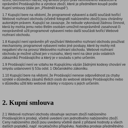
vzorů, obchodních názvů, log a/nebo jiných práv nehmotného vlastnictví a
oprávnění Prodávajícího a výrobce zboží, které je předmětem koupě podle
Kupní smlouvy (dále jen „Předmět koupě“).
1.7 Kupující bere na vědomí, že programové vybavení a další součásti tvořící
Webové rozhraní obchodu (včetně fotografií nabízeného zboží) jsou chráněny
autorským právem. Kupující se zavazuje, že nebude vykonávat žádnou činnost,
která by mohla jemu nebo třetím osobám umožnit neoprávněně zasahovat či
neoprávněně užít programové vybavení nebo další součásti tvořící Webové
rozhraní obchodu.
1.8 Kupující není oprávněn při využívání Webového rozhraní obchodu používat
mechanismy, programové vybavení nebo jiné postupy, které by mohly mít
negativní vliv na provoz Webového rozhraní obchodu. Webové rozhraní
obchodu je možné užívat jen v rozsahu, který není na úkor práv ostatních
zákazníků Prodávajícího a který je v souladu s jeho určením.
1.9 Prodávající není ve vztahu ke Kupujícímu vázán žádnými kodexy chování ve
smyslu ustanovení § 53a odst. 1 Občanského zákoníku.
1.10 Kupující bere na vědomí, že Prodávající nenese odpovědnost za chyby
vzniklé v důsledku zásahů třetích osob do webové stránky Prodávajícího nebo
v důsledku užití této webové stránky v rozporu s jejich určením.
2. Kupní smlouva
2.1 Webové rozhraní obchodu obsahuje seznam zboží nabízeného
Prodávajícím k prodeji, včetně uvedení cen jednotlivého nabízeného zboží.
Ceny nabízeného zboží jsou uvedeny včetně daně z přidané hodnoty a všech
dalších poplatků, např. recyklačního příspěvku. Nabídka prodeje předmětného