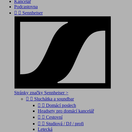
Kancelář
Podcastovna


Sennheiser
Stránky značky Sennheiser >


Sluchátka a soundbar


Domácí poslech
Headsety pro domácí kancelář


Cestovní


Studiová / DJ / profi
Letecká