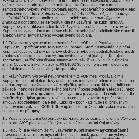
Fyzické a právnické osoby, které mají zájem si od Prodávajícího zakoupit zboží
v rámci své obchodní nebo jiné podnikatelské činnosti anebo v rámci
samostatného výkonu svého povolání, mohou Prodávajícího kontaktovat v jeho
provozovně na adrese
Bohuslava Martinů 7, 140 00 Praha 4
, či telefonicky na
tel.
241040940
nebo e-mailem na elektronické adrese
panter@panter-
praha.cz
a dohodnout se s Prodávajícím na uzavření jiné kupní smlouvy.
Kupující svým souhlasem s těmito VOP výslovně prohlašuje, že při uzavírání
Kupní smlouvy nejedná v rámci své obchodní nebo jiné podnikatelské činnosti
anebo v rámci samostatného výkonu svého povolání.
1.3 Právní vztahy výslovně neupravené těmito VOP mezi Prodávajícím a
Kupujícím – spotřebitelem, tedy fyzickou osobou, která při uzavírání a plnění
Kupní smlouvy nejedná v rámci své obchodní nebo jiné podnikatelské činnosti
anebo v rámci samostatného výkonu svého povolání (dále jen „Kupující –
spotřebitel“), se řídí příslušnými ustanoveními zák. č. 40/1964 Sb. v úplném
znění, Občanský zákoník a zák. č. 634/1992 Sb. v úplném znění, o ochraně
spotřebitele a dalšími souvisejícími předpisy.
1.4 Právní vztahy výslovně neupravené těmito VOP mezi Prodávajícím a
Kupujícím – podnikatelem, tedy osobou zapsanou v obchodním rejstříku, nebo
osobou zapsanou v živnostenském rejstříku, nebo osobou, která podniká na
základě jiného než živnostenského oprávnění podle zvláštních předpisů, nebo
osobou, která provozuje zemědělskou výrobu a je zapsána do evidence podle
zvláštních předpisů, pokud taková osoba není při uzavírání a plnění Kupní
smlouvy spotřebitelem (dále jen „Kupující – podnikatel“), se řídí příslušnými
ustanoveními zák. č. 513/1991 Sb. v úplném znění, Obchodní zákoník a dalšími
souvisejícími předpisy.
1.5 Kupující odesláním Objednávky potvrzuje, že se seznámil s těmito VOP a že
souhlasí s VOP platnými a účinnými v okamžiku odeslání Objednávky.
1.6 Kupující si je vědom, že mu uzavřením Kupní smlouvy nevznikají žádná
práva na používání zapsaných obchodních známek, patentů, průmyslových