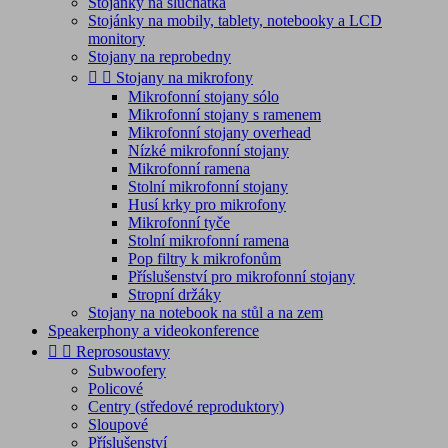
Stojánky na sluchátka
Stojánky na mobily, tablety, notebooky a LCD
monitory
Stojany na reprobedny


Stojany na mikrofony
Mikrofonní stojany sólo
Mikrofonní stojany s ramenem
Mikrofonní stojany overhead
Nízké mikrofonní stojany
Mikrofonní ramena
Stolní mikrofonní stojany
Husí krky pro mikrofony
Mikrofonní tyče
Stolní mikrofonní ramena
Pop filtry k mikrofonům
Příslušenství pro mikrofonní stojany
Stropní držáky
Stojany na notebook na stůl a na zem
Speakerphony a videokonference


Reprosoustavy
Subwoofery
Policové
Centry (středové reproduktory)
Sloupové
Příslušenství