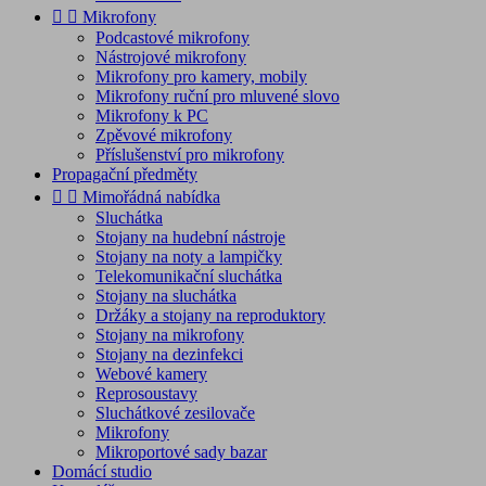


Mikrofony
Podcastové mikrofony
Nástrojové mikrofony
Mikrofony pro kamery, mobily
Mikrofony ruční pro mluvené slovo
Mikrofony k PC
Zpěvové mikrofony
Příslušenství pro mikrofony
Propagační předměty


Mimořádná nabídka
Sluchátka
Stojany na hudební nástroje
Stojany na noty a lampičky
Telekomunikační sluchátka
Stojany na sluchátka
Držáky a stojany na reproduktory
Stojany na mikrofony
Stojany na dezinfekci
Webové kamery
Reprosoustavy
Sluchátkové zesilovače
Mikrofony
Mikroportové sady bazar
Domácí studio