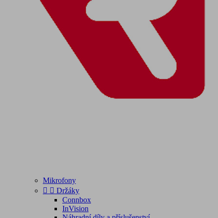
Mikrofony


Držáky
Connbox
InVision
Náhradní díly a příslušenství