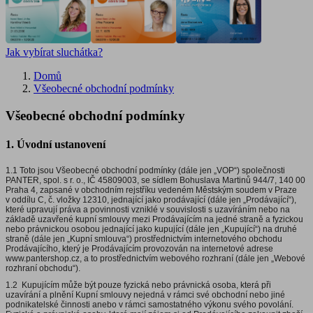
Jak vybírat sluchátka?
Domů
Všeobecné obchodní podmínky
Všeobecné obchodní podmínky
1. Úvodní ustanovení
1.1 Toto jsou Všeobecné obchodní podmínky (dále jen „VOP“) společnosti
PANTER, spol. s r. o., IČ 45809003, se sídlem Bohuslava Martinů 944/7, 140 00
Praha 4, zapsané v obchodním rejstříku vedeném Městským soudem v Praze
v oddílu C, č. vložky 12310, jednající jako prodávající (dále jen „Prodávající“),
které upravují práva a povinnosti vzniklé v souvislosti s uzavíráním nebo na
základě uzavřené kupní smlouvy mezi Prodávajícím na jedné straně a fyzickou
nebo právnickou osobou jednající jako kupující (dále jen „Kupující“) na druhé
straně (dále jen „Kupní smlouva“) prostřednictvím internetového obchodu
Prodávajícího, který je Prodávajícím provozován na internetové adrese
www.pantershop.cz, a to prostřednictvím webového rozhraní (dále jen „Webové
rozhraní obchodu“).
1.2 Kupujícím může být pouze fyzická nebo právnická osoba, která při
uzavírání a plnění Kupní smlouvy nejedná v rámci své obchodní nebo jiné
podnikatelské činnosti anebo v rámci samostatného výkonu svého povolání.