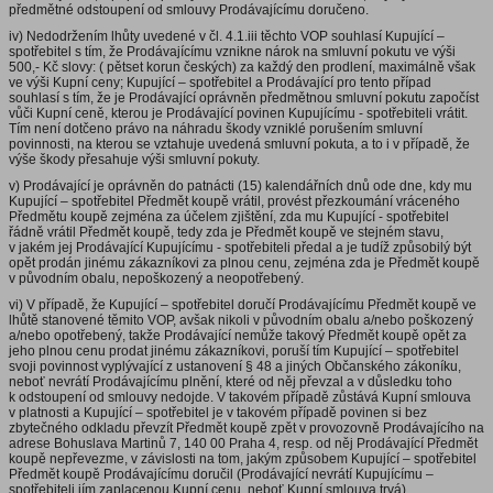
předmětné odstoupení od smlouvy Prodávajícímu doručeno.
iv) Nedodržením lhůty uvedené v čl. 4.1.iii těchto VOP souhlasí Kupující –
spotřebitel s tím, že Prodávajícímu vznikne nárok na smluvní pokutu ve výši
500,- Kč slovy: ( pětset korun českých) za každý den prodlení, maximálně však
ve výši Kupní ceny; Kupující – spotřebitel a Prodávající pro tento případ
souhlasí s tím, že je Prodávající oprávněn předmětnou smluvní pokutu započíst
vůči Kupní ceně, kterou je Prodávající povinen Kupujícímu - spotřebiteli vrátit.
Tím není dotčeno právo na náhradu škody vzniklé porušením smluvní
povinnosti, na kterou se vztahuje uvedená smluvní pokuta, a to i v případě, že
výše škody přesahuje výši smluvní pokuty.
v) Prodávající je oprávněn do patnácti (15) kalendářních dnů ode dne, kdy mu
Kupující – spotřebitel Předmět koupě vrátil, provést přezkoumání vráceného
Předmětu koupě zejména za účelem zjištění, zda mu Kupující - spotřebitel
řádně vrátil Předmět koupě, tedy zda je Předmět koupě ve stejném stavu,
v jakém jej Prodávající Kupujícímu - spotřebiteli předal a je tudíž způsobilý být
opět prodán jinému zákazníkovi za plnou cenu, zejména zda je Předmět koupě
v původním obalu, nepoškozený a neopotřebený.
vi) V případě, že Kupující – spotřebitel doručí Prodávajícímu Předmět koupě ve
lhůtě stanovené těmito VOP, avšak nikoli v původním obalu a/nebo poškozený
a/nebo opotřebený, takže Prodávající nemůže takový Předmět koupě opět za
jeho plnou cenu prodat jinému zákazníkovi, poruší tím Kupující – spotřebitel
svoji povinnost vyplývající z ustanovení § 48 a jiných Občanského zákoníku,
neboť nevrátí Prodávajícímu plnění, které od něj převzal a v důsledku toho
k odstoupení od smlouvy nedojde. V takovém případě zůstává Kupní smlouva
v platnosti a Kupující – spotřebitel je v takovém případě povinen si bez
zbytečného odkladu převzít Předmět koupě zpět v provozovně Prodávajícího na
adrese Bohuslava Martinů 7, 140 00 Praha 4, resp. od něj Prodávající Předmět
koupě nepřevezme, v závislosti na tom, jakým způsobem Kupující – spotřebitel
Předmět koupě Prodávajícímu doručil (Prodávající nevrátí Kupujícímu –
spotřebiteli jím zaplacenou Kupní cenu, neboť Kupní smlouva trvá).