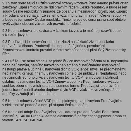
9.1 Vztah související s užitím webové stránky Prodávajícího a/nebo právní vztah
založený Kupní smlouvou se řídí právním řádem České republiky a bude řešen
soudy České republiky; v případě, že obsahuje mezinárodní prvek, pak Kupující
a Prodávající sjednávají, že se tento vztah řídí právním řádem České republiky
a bude řešen soudy České republiky. Tímto nejsou dotčena práva spotřebitele
vyplývající z obecně závazných právních předpisů.
9.2 Kupní smlouva je uzavírána v českém jazyce a je možno ji uzavřít pouze
v českém jazyce.
9.3 Prodávající je oprávněn k prodeji zboží na základě živnostenského
oprávnění a činnost Prodávajícího nepodléhá jinému povolování.
Živnostenskou kontrolu provádí v rámci své působnosti příslušný živnostenský
úřad.
9.4 Ukáže-li se nebo stane-li se jedno či více ustanovení těchto VOP neplatným
nebo neúčinným, namísto takového neplatného či neúčinného ustanovení
nastoupí platné a účinné ustanovení těchto VOP, jehož smysl se předmětnému
neplatnému či neúčinnému ustanovení co nejblíže přibližuje. Neplatností nebo
neúčinností jednoho či více ustanovení těchto VOP není dotčena platnost
ostatních ustanovení těchto VOP. Změny a doplňky Kupní smlouvy vyžadují
souhlas obou smluvních stran a písemnou formu. Prodávající je oprávněn
jednostranně měnit a/nebo doplňovat tyto VOP, avšak takové změny a/nebo
doplňky vyžadují písemnou formu.
9.5 Kupní smlouva včetně VOP pro ni platných je archivována Prodávajícím
v elektronické podobě a není přístupná třetím osobám.
9.6 Kontaktní údaje Prodávajícího jsou: adresa pro doručování Bohuslava
Martinů 7, 140 00 Praha 4, adresa elektronické pošty: eshop@panter-praha.cz,
telefon +420 241 040 940.