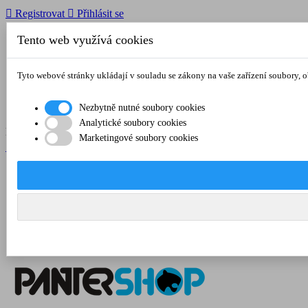

Registrovat

Přihlásit se
Tento web využívá cookies

O nás
Tyto webové stránky ukládají v souladu se zákony na vaše zařízení soubory, 
Obchodní podmínky
Doprava a platba
Kontakt
Nezbytně nutné soubory cookies
Analytické soubory cookies
Menu


Marketingové soubory cookies

Registrovat

Přihlásit se

O nás
Obchodní podmínky
Doprava a platba
Kontakt