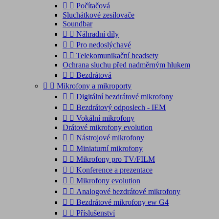


Počítačová
Sluchátkové zesilovače
Soundbar


Náhradní díly


Pro nedoslýchavé


Telekomunikační headsety
Ochrana sluchu před nadměrným hlukem


Bezdrátová


Mikrofony a mikroporty


Digitální bezdrátové mikrofony


Bezdrátový odposlech - IEM


Vokální mikrofony
Drátové mikrofony evolution


Nástrojové mikrofony


Miniaturní mikrofony


Mikrofony pro TV/FILM


Konference a prezentace


Mikrofony evolution


Analogové bezdrátové mikrofony


Bezdrátové mikrofony ew G4


Příslušenství