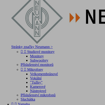
Stránky značky Neumann >


Studiové monitory
Monitory
Subwoofery
Příslušenství monitorů


Mikrofony
Velkomembránové
Vokální
"Tužky"
Kamerové
Nástrojové
Příslušenství mikrofonů
Sluchátka


Yamaha