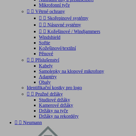
Mikrofonní tyče


Větrné ochrany


Skořepinové systémy


Násuvné systémy


Kožešinové / Windjammers
Windshield
Softie
Kožešinové/textilní
Pěnové


Příslušenství
Kabely
Samolepky na klopové mikrofony
Adaptéry
Obaly
Identifikační kostky pro logo


Pružné držáky
Studiové držáky
Kamerové držáky
Držáky na tyče
Držáky na rekordéry


Neumann