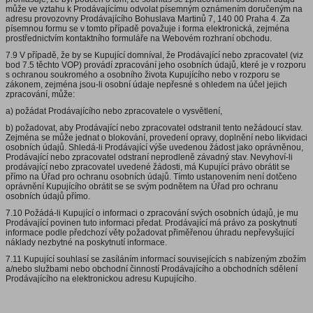
může ve vztahu k Prodávajícímu odvolat písemným oznámením doručeným na
adresu provozovny Prodávajícího Bohuslava Martinů 7, 140 00 Praha 4. Za
písemnou formu se v tomto případě považuje i forma elektronická, zejména
prostřednictvím kontaktního formuláře na Webovém rozhraní obchodu.
7.9 V případě, že by se Kupující domníval, že Prodávající nebo zpracovatel (viz
bod 7.5 těchto VOP) provádí zpracování jeho osobních údajů, které je v rozporu
s ochranou soukromého a osobního života Kupujícího nebo v rozporu se
zákonem, zejména jsou-li osobní údaje nepřesné s ohledem na účel jejich
zpracování, může:
a) požádat Prodávajícího nebo zpracovatele o vysvětlení,
b) požadovat, aby Prodávající nebo zpracovatel odstranil tento nežádoucí stav.
Zejména se může jednat o blokování, provedení opravy, doplnění nebo likvidaci
osobních údajů. Shledá-li Prodávající výše uvedenou žádost jako oprávněnou,
Prodávající nebo zpracovatel odstraní neprodleně závadný stav. Nevyhoví-li
prodávající nebo zpracovatel uvedené žádosti, má Kupující právo obrátit se
přímo na Úřad pro ochranu osobních údajů. Tímto ustanovením není dotčeno
oprávnění Kupujícího obrátit se se svým podnětem na Úřad pro ochranu
osobních údajů přímo.
7.10 Požádá-li Kupující o informaci o zpracování svých osobních údajů, je mu
Prodávající povinen tuto informaci předat. Prodávající má právo za poskytnutí
informace podle předchozí věty požadovat přiměřenou úhradu nepřevyšující
náklady nezbytné na poskytnutí informace.
7.11 Kupující souhlasí se zasíláním informací souvisejících s nabízeným zbožím
a/nebo službami nebo obchodní činností Prodávajícího a obchodních sdělení
Prodávajícího na elektronickou adresu Kupujícího.