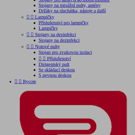
Stojany na mixážní pulty, antény
Držáky na sluchátka, nápoje a další


Lampičky
Příslušenství pro lampičky
Lampičky


Stojany na dezinfekci
Stojany na dezinfekci


Notové pulty
Stojan pro zvukovou izolaci


Příslušenství
Dirigentský pult
Se skládací deskou
S pevnou deskou


Rycote