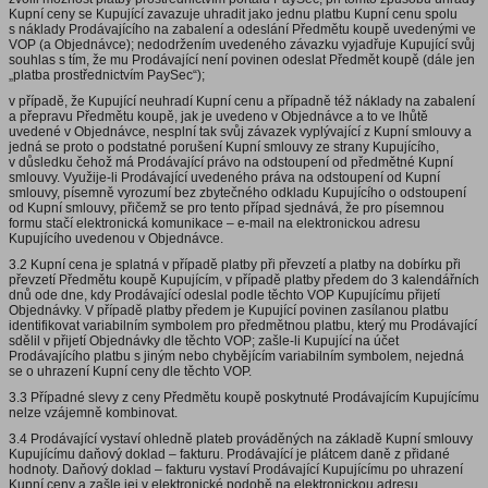
Kupní ceny se Kupující zavazuje uhradit jako jednu platbu Kupní cenu spolu
s náklady Prodávajícího na zabalení a odeslání Předmětu koupě uvedenými ve
VOP (a Objednávce); nedodržením uvedeného závazku vyjadřuje Kupující svůj
souhlas s tím, že mu Prodávající není povinen odeslat Předmět koupě (dále jen
„platba prostřednictvím PaySec“);
v případě, že Kupující neuhradí Kupní cenu a případně též náklady na zabalení
a přepravu Předmětu koupě, jak je uvedeno v Objednávce a to ve lhůtě
uvedené v Objednávce, nesplní tak svůj závazek vyplývající z Kupní smlouvy a
jedná se proto o podstatné porušení Kupní smlouvy ze strany Kupujícího,
v důsledku čehož má Prodávající právo na odstoupení od předmětné Kupní
smlouvy. Využije-li Prodávající uvedeného práva na odstoupení od Kupní
smlouvy, písemně vyrozumí bez zbytečného odkladu Kupujícího o odstoupení
od Kupní smlouvy, přičemž se pro tento případ sjednává, že pro písemnou
formu stačí elektronická komunikace – e-mail na elektronickou adresu
Kupujícího uvedenou v Objednávce.
3.2 Kupní cena je splatná v případě platby při převzetí a platby na dobírku při
převzetí Předmětu koupě Kupujícím, v případě platby předem do 3 kalendářních
dnů ode dne, kdy Prodávající odeslal podle těchto VOP Kupujícímu přijetí
Objednávky. V případě platby předem je Kupující povinen zasílanou platbu
identifikovat variabilním symbolem pro předmětnou platbu, který mu Prodávající
sdělil v přijetí Objednávky dle těchto VOP; zašle-li Kupující na účet
Prodávajícího platbu s jiným nebo chybějícím variabilním symbolem, nejedná
se o uhrazení Kupní ceny dle těchto VOP.
3.3 Případné slevy z ceny Předmětu koupě poskytnuté Prodávajícím Kupujícímu
nelze vzájemně kombinovat.
3.4 Prodávající vystaví ohledně plateb prováděných na základě Kupní smlouvy
Kupujícímu daňový doklad – fakturu. Prodávající je plátcem daně z přidané
hodnoty. Daňový doklad – fakturu vystaví Prodávající Kupujícímu po uhrazení
Kupní ceny a zašle jej v elektronické podobě na elektronickou adresu