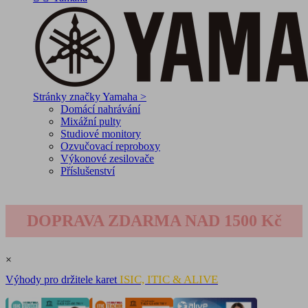
Stránky značky Yamaha >
Domácí nahrávání
Mixážní pulty
Studiové monitory
Ozvučovací reproboxy
Výkonové zesilovače
Příslušenství
DOPRAVA ZDARMA NAD 1500 Kč
×
ISIC, ITIC & ALIVE
Výhody pro držitele karet