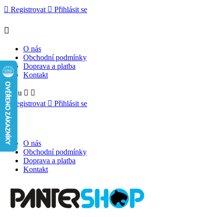

Registrovat

Přihlásit se

O nás
Obchodní podmínky
Doprava a platba
Kontakt
Menu



Registrovat

Přihlásit se

O nás
Obchodní podmínky
Doprava a platba
Kontakt