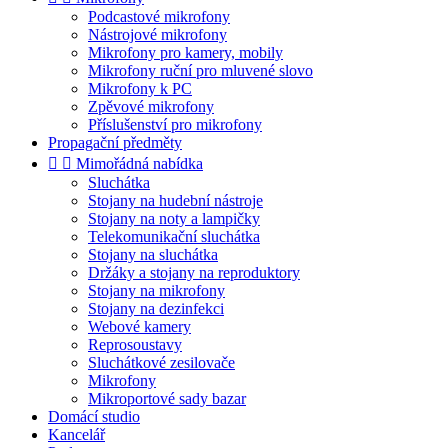
Podcastové mikrofony
Nástrojové mikrofony
Mikrofony pro kamery, mobily
Mikrofony ruční pro mluvené slovo
Mikrofony k PC
Zpěvové mikrofony
Příslušenství pro mikrofony
Propagační předměty


Mimořádná nabídka
Sluchátka
Stojany na hudební nástroje
Stojany na noty a lampičky
Telekomunikační sluchátka
Stojany na sluchátka
Držáky a stojany na reproduktory
Stojany na mikrofony
Stojany na dezinfekci
Webové kamery
Reprosoustavy
Sluchátkové zesilovače
Mikrofony
Mikroportové sady bazar
Domácí studio
Kancelář