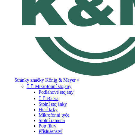
Stránky značky König & Meyer >


Mikrofonní stojany
Podlahové stojany


Barva
Stolní stojánky
Husí krky
Mikrofonní tyče
Stolní ramena
Pop filtry
Příslušenství