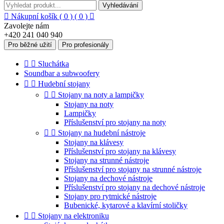
Vyhledávání

Nákupní košík
( 0 )
( 0 )

Zavolejte nám
+420 241 040 940
Pro běžné užití
Pro profesionály


Sluchátka
Soundbar a subwoofery


Hudební stojany


Stojany na noty a lampičky
Stojany na noty
Lampičky
Příslušenství pro stojany na noty


Stojany na hudební nástroje
Stojany na klávesy
Příslušenství pro stojany na klávesy
Stojany na strunné nástroje
Příslušenství pro stojany na strunné nástroje
Stojany na dechové nástroje
Příslušenství pro stojany na dechové nástroje
Stojany pro rytmické nástroje
Bubenické, kytarové a klavírní stoličky


Stojany na elektroniku