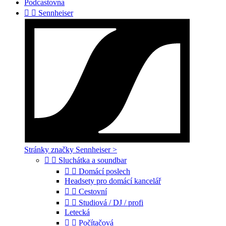
Podcastovna


Sennheiser
Stránky značky Sennheiser >


Sluchátka a soundbar


Domácí poslech
Headsety pro domácí kancelář


Cestovní


Studiová / DJ / profi
Letecká


Počítačová