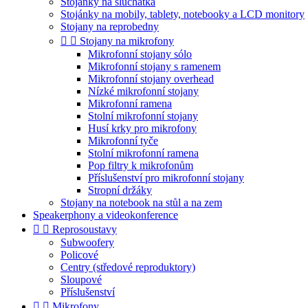
Stojánky na sluchátka
Stojánky na mobily, tablety, notebooky a LCD monitory
Stojany na reprobedny


Stojany na mikrofony
Mikrofonní stojany sólo
Mikrofonní stojany s ramenem
Mikrofonní stojany overhead
Nízké mikrofonní stojany
Mikrofonní ramena
Stolní mikrofonní stojany
Husí krky pro mikrofony
Mikrofonní tyče
Stolní mikrofonní ramena
Pop filtry k mikrofonům
Příslušenství pro mikrofonní stojany
Stropní držáky
Stojany na notebook na stůl a na zem
Speakerphony a videokonference


Reprosoustavy
Subwoofery
Policové
Centry (středové reproduktory)
Sloupové
Příslušenství


Mikrofony