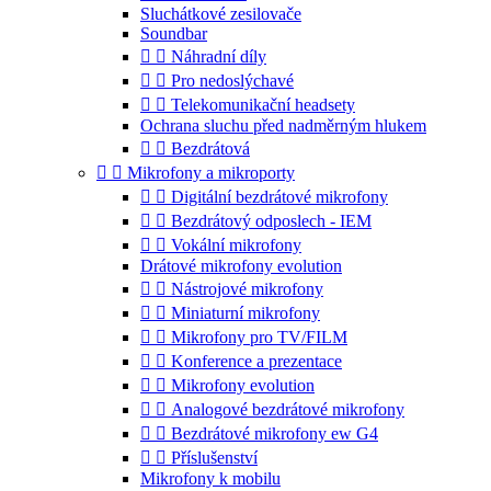
Sluchátkové zesilovače
Soundbar


Náhradní díly


Pro nedoslýchavé


Telekomunikační headsety
Ochrana sluchu před nadměrným hlukem


Bezdrátová


Mikrofony a mikroporty


Digitální bezdrátové mikrofony


Bezdrátový odposlech - IEM


Vokální mikrofony
Drátové mikrofony evolution


Nástrojové mikrofony


Miniaturní mikrofony


Mikrofony pro TV/FILM


Konference a prezentace


Mikrofony evolution


Analogové bezdrátové mikrofony


Bezdrátové mikrofony ew G4


Příslušenství
Mikrofony k mobilu