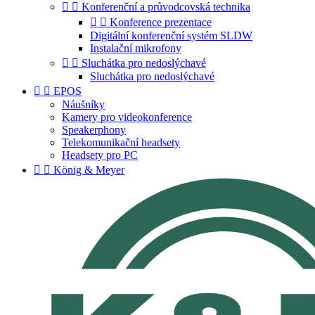


Konferenční a průvodcovská technika


Konference prezentace
Digitální konferenční systém SLDW
Instalační mikrofony


Sluchátka pro nedoslýchavé
Sluchátka pro nedoslýchavé


EPOS
Náušníky
Kamery pro videokonference
Speakerphony
Telekomunikační headsety
Headsety pro PC


König & Meyer